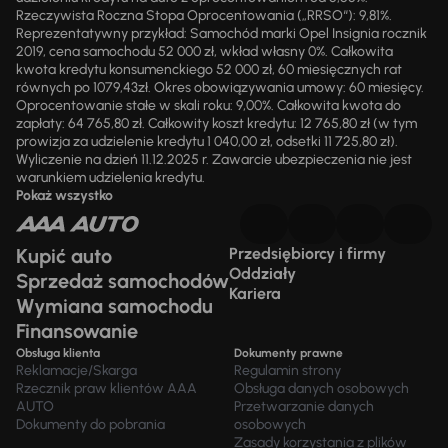
Rzeczywista Roczna Stopa Oprocentowania („RRSO“): 9,81%.
Reprezentatywny przykład: Samochód marki Opel Insignia rocznik
2019, cena samochodu 52 000 zł, wkład własny 0%. Całkowita
kwota kredytu konsumenckiego 52 000 zł, 60 miesięcznych rat
równych po 1079,43zł. Okres obowiązywania umowy: 60 miesięcy.
Oprocentowanie stałe w skali roku: 9,00%. Całkowita kwota do
zapłaty: 64 765,80 zł. Całkowity koszt kredytu: 12 765,80 zł (w tym
prowizja za udzielenie kredytu 1 040,00 zł, odsetki 11 725,80 zł).
Wyliczenie na dzień 11.12.2025 r. Zawarcie ubezpieczenia nie jest
warunkiem udzielenia kredytu.
Pokaż wszystko
Kupić auto
Przedsiębiorcy i firmy
Oddziały
Sprzedaż samochodów
Kariera
Wymiana samochodu
Finansowanie
Obsługa klienta
Dokumenty prawne
Reklamacje/Skarga
Regulamin strony
Rzecznik praw klientów AAA
Obsługa danych osobowych
AUTO
Przetwarzanie danych
Dokumenty do pobrania
osobowych
Zasady korzystania z plików