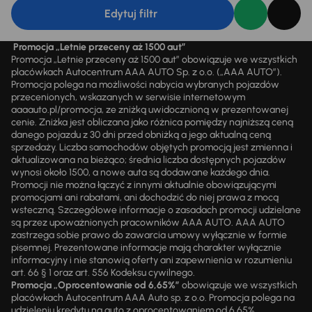
Edytuj filtr
Promocja „Letnie przeceny aż 1500 aut”
Promocja „Letnie przeceny aż 1500 aut” obowiązuje we wszystkich
placówkach Autocentrum AAA AUTO Sp. z o.o. („AAA AUTO”).
Promocja polega na możliwości nabycia wybranych pojazdów
przecenionych, wskazanych w serwisie internetowym
aaaauto.pl/promocja, ze zniżką uwidocznioną w prezentowanej
cenie. Zniżka jest obliczana jako różnica pomiędzy najniższą ceną
danego pojazdu z 30 dni przed obniżką a jego aktualną ceną
sprzedaży. Liczba samochodów objętych promocją jest zmienna i
aktualizowana na bieżąco; średnia liczba dostępnych pojazdów
wynosi około 1500, a nowe auta są dodawane każdego dnia.
Promocji nie można łączyć z innymi aktualnie obowiązującymi
promocjami ani rabatami, ani dochodzić do niej prawa z mocą
wsteczną. Szczegółowe informacje o zasadach promocji udzielane
są przez upoważnionych pracowników AAA AUTO. AAA AUTO
zastrzega sobie prawo do zawarcia umowy wyłącznie w formie
pisemnej. Prezentowane informacje mają charakter wyłącznie
informacyjny i nie stanowią oferty ani zapewnienia w rozumieniu
art. 66 § 1 oraz art. 556 Kodeksu cywilnego.
Promocja „Oprocentowanie od 6,65%”
obowiązuje we wszystkich
placówkach Autocentrum AAA Auto sp. z o.o. Promocja polega na
udzieleniu kredytu na auto z oprocentowaniem od 6,65%.