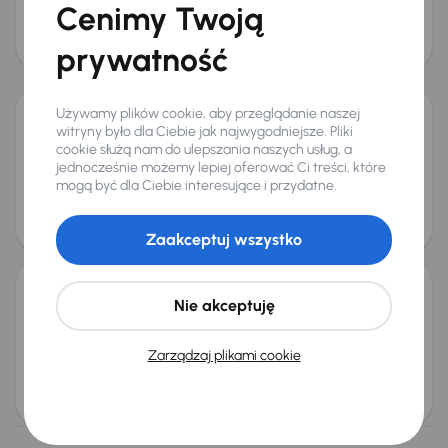
Cenimy Twoją
Miesięczna rata
Cena
od 59 zł
8 000 zł
prywatność
Używamy plików cookie, aby przeglądanie naszej
witryny było dla Ciebie jak najwygodniejsze. Pliki
Fiat Grande Punto
cookie służą nam do ulepszania naszych usług, a
2009
169 302 km
Benzyna
1.4
57 kW
jednocześnie możemy lepiej oferować Ci treści, które
Auta krajowe
1.4
Salon Polska
Klima
+1 kolejnych
mogą być dla Ciebie interesujące i przydatne.
Miesięczna rata
Cena po obniżce
od 45 zł
7 500 zł
Zaakceptuj wszystko
Nie akceptuję
Fiat Grande Punto
2007
271 205 km
Benzyna
1.4 T-Jet
88 kW
Zarządzaj plikami cookie
1.4 T-Jet
Klimatronic
ALU
Miesięczna rata
Cena
od 52 zł
7 000 zł