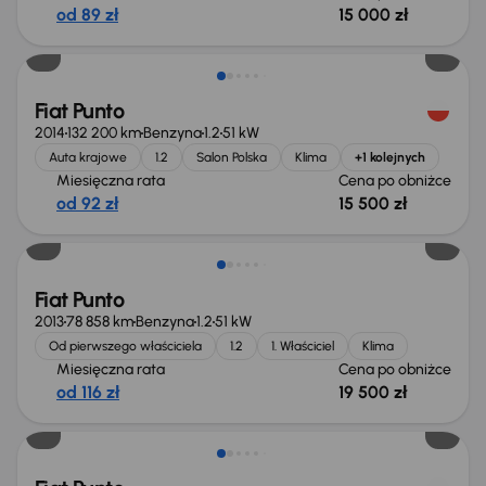
od 89 zł
15 000 zł
Taniej o 500 zł
Fiat Punto
2014
132 200 km
Benzyna
1.2
51 kW
Auta krajowe
1.2
Salon Polska
Klima
+1 kolejnych
Miesięczna rata
Cena po obniżce
od 92 zł
15 500 zł
Taniej o 500 zł
Fiat Punto
2013
78 858 km
Benzyna
1.2
51 kW
Od pierwszego właściciela
1.2
1. Właściciel
Klima
Miesięczna rata
Cena po obniżce
od 116 zł
19 500 zł
Taniej o 500 zł