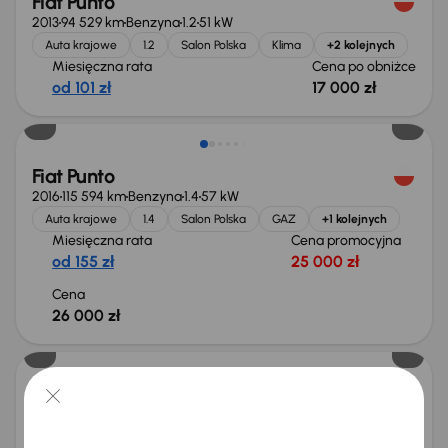
Fiat Punto
2013
94 529 km
Benzyna
1.2
51 kW
Auta krajowe
1.2
Salon Polska
Klima
+2 kolejnych
Miesięczna rata
Cena po obniżce
od 101 zł
17 000 zł
Fiat Punto
2016
115 594 km
Benzyna
1.4
57 kW
Auta krajowe
1.4
Salon Polska
GAZ
+1 kolejnych
Miesięczna rata
Cena promocyjna
od 155 zł
25 000 zł
Cena
26 000 zł
Fiat Grande Punto
2007
170 545 km
Benzyna
1.4 Star Jet 16V
70 kW
1.4 Star Jet 16V
Klima