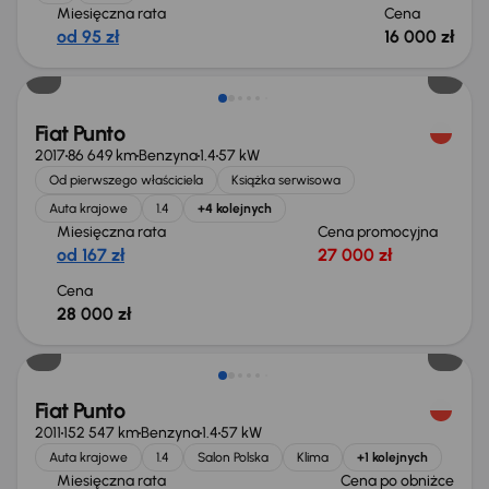
Miesięczna rata
Cena
od 95 zł
16 000 zł
Fiat Punto
2017
86 649 km
Benzyna
1.4
57 kW
Od pierwszego właściciela
Książka serwisowa
Auta krajowe
1.4
+4 kolejnych
Miesięczna rata
Cena promocyjna
od 167 zł
27 000 zł
Cena
28 000 zł
Taniej o 1 000 zł
Fiat Punto
2011
152 547 km
Benzyna
1.4
57 kW
Auta krajowe
1.4
Salon Polska
Klima
+1 kolejnych
Miesięczna rata
Cena po obniżce