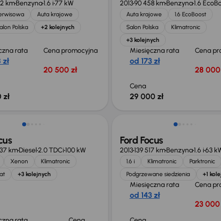
12 km
Benzyna
1.6 i
77 kW
2013
90 458 km
Benzyna
1.6 EcoB
serwisowa
Auta krajowe
Auta krajowe
1.6 EcoBoost
alon Polska
+2 kolejnych
Salon Polska
Klimatronic
+3 kolejnych
czna rata
Cena promocyjna
Miesięczna rata
Cena pr
 zł
od 173 zł
20 500 zł
28 000 
Cena
 zł
29 000 zł
cus
Ford Focus
437 km
Diesel
2.0 TDCi
100 kW
2013
139 517 km
Benzyna
1.6 i
63 k
Xenon
Klimatronic
1.6 i
Klimatronic
Parktronic
at
+3 kolejnych
Podgrzewane siedzienia
+1 kol
Miesięczna rata
Cena pr
od 143 zł
23 000 
czna rata
Cena
Cena