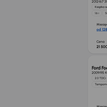
2012
167 3
Książka 
1.6 i
S
Miesię
od 128
Cena
21 500
Ford Fo
2009
195 
2.0 TDCi
Tempom
Miesię