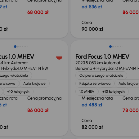
czna rata
Cena promocyjna
Miesięczna rata
Cena pr
 zł
od 536 zł
68 000 zł
86 000 
Cena
0 zł
90 000 zł
ego taniej o 29 999 zł
Możliwość odliczenia VAT
ocus 1.0 MHEV
Ford Focus 1.0 MHEV
44 km
Automat
2023
5 083 km
Automat
 Hybryda
1.0 MHEV
114 kW
Benzyna + Hybryda
1.0 MHEV
114
zego właściciela
Od pierwszego właściciela
serwisowa
Auta krajowe
Książka serwisowa
Auta krajow
+10 kolejnych
1.0 MHEV
+10 kolejnych
czna rata
Cena promocyjna
Miesięczna rata
Cena pr
 zł
od 488 zł
86 000 zł
78 000 
Cena
0 zł
82 000 zł
o 3 000 zł
Taniej o 2 000 zł