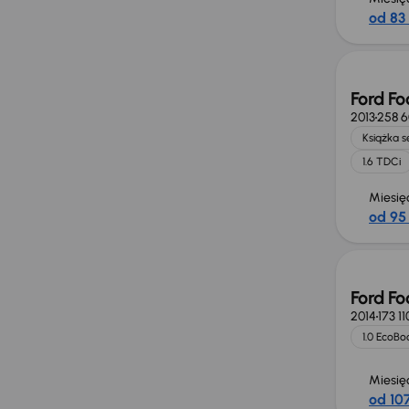
od 83 
Świeżo
Ford Fo
2013
258 
Książka 
1.6 TDCi
Miesię
od 95 
Ford Fo
2014
173 1
1.0 EcoBo
Miesię
od 107