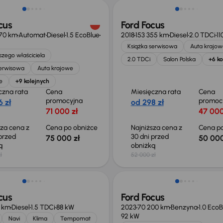
cus
Ford Focus
70 km
Automat
Diesel
1.5 EcoBlue
2018
153 355 km
Diesel
2.0 TDCi
11
Książka serwisowa
Auta krajow
zego właściciela
2.0 TDCi
Salon Polska
+6 ko
serwisowa
Auta krajowe
e
+9 kolejnych
czna rata
Cena
Miesięczna rata
Cena
promocyjna
promoc
 zł
od 298 zł
71 000 zł
47 000
sza cena z
Cena po obniżce
Najniższa cena z
Cena po
 przed
30 dni przed
75 000 zł
50 000
ką
obniżką
ł
52 000 zł
Możliwość odliczenia VAT
cus
Ford Focus
5 km
Diesel
1.5 TDCi
88 kW
2023
70 200 km
Benzyna
1.0 Eco
92 kW
Navi
Klima
Tempomat