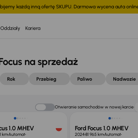
bijemy każdą inną ofertę SKUPU. Darmowa wycena auta onli
Oddziały
Kariera
ocus na sprzedaż
Rok
Przebieg
Paliwo
Nadwozie
 skupione
Taniej o 1 000 zł
Otwieranie samochodów w nowej karcie
ocus 1.0 MHEV
Ford Focus 1.0 MHEV
61 km
Automat
2024
81 965 km
Automat