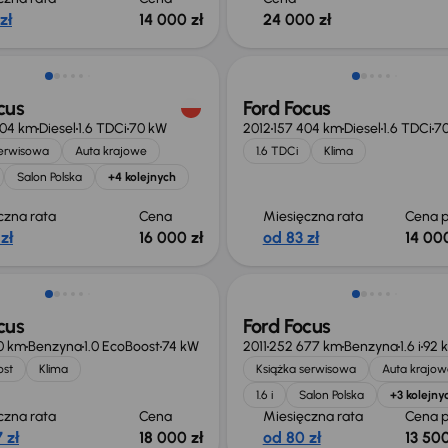
zł
14 000 zł
24 000 zł
 skupione
Taniej o 1 000 zł
cus
Ford Focus
604 km
Diesel
1.6 TDCi
70 kW
2012
157 404 km
Diesel
1.6 TDCi
7
serwisowa
Auta krajowe
1.6 TDCi
Klima
Salon Polska
+4 kolejnych
czna rata
Cena
Miesięczna rata
Cena p
zł
16 000 zł
od 83 zł
14 000
Taniej o 1 000 zł
cus
Ford Focus
10 km
Benzyna
1.0 EcoBoost
74 kW
2011
252 677 km
Benzyna
1.6 i
92 
ost
Klima
Książka serwisowa
Auta krajow
1.6 i
Salon Polska
+3 kolejny
czna rata
Cena
Miesięczna rata
Cena p
 zł
18 000 zł
od 80 zł
13 500