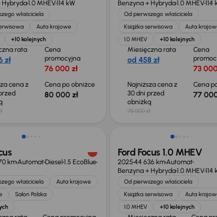
 Hybryda
1.0 MHEV
114 kW
Benzyna + Hybryda
1.0 MHEV
114
zego właściciela
Od pierwszego właściciela
serwisowa
Auta krajowe
Książka serwisowa
Auta krajow
+10 kolejnych
1.0 MHEV
+10 kolejnych
czna rata
Cena
Miesięczna rata
Cena
promocyjna
promoc
 zł
od 458 zł
76 000 zł
73 000
sza cena z
Cena po obniżce
Najniższa cena z
Cena po
 przed
30 dni przed
80 000 zł
77 000
ką
obniżką
ł
78 000 zł
ość odliczenia VAT
Możliwość odliczenia VAT
cus
Ford Focus 1.0 MHEV
70 km
Automat
Diesel
1.5 EcoBlue
2025
44 636 km
Automat
Benzyna + Hybryda
1.0 MHEV
114
zego właściciela
Auta krajowe
Od pierwszego właściciela
e
Salon Polska
Książka serwisowa
Auta krajow
ych
1.0 MHEV
+10 kolejnych