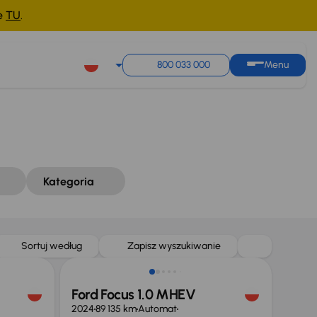
ne
TU
.
Sortuj według
Zapisz wyszukiwanie
800 033 000
Menu
Kategoria
Taniej o 2 000 zł
Sortuj według
Zapisz wyszukiwanie
Ford Focus 1.0 MHEV
2024
89 135 km
Automat