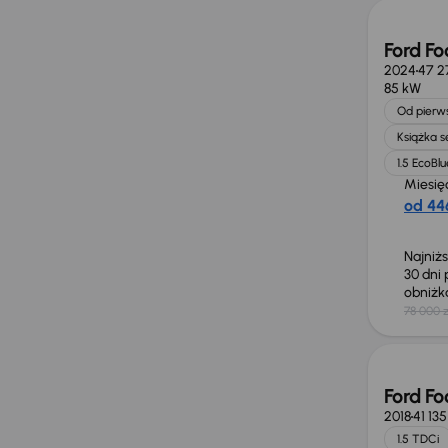
Ford Fo
2024
47 2
85 kW
Od pierws
Książka 
1.5 EcoBlu
Miesię
od 446
Najniż
30 dni
obniż
78 000 z
Ford Fo
2018
41 13
1.5 TDCi