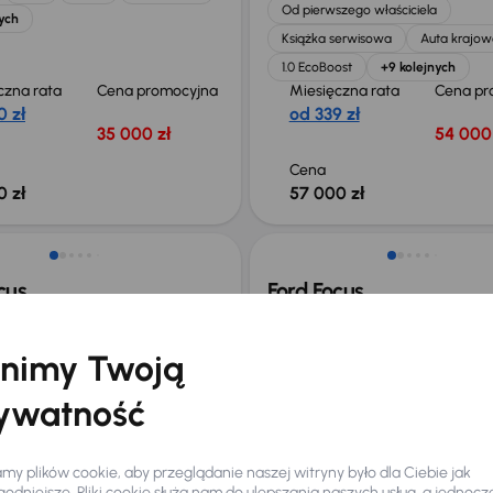
Od pierwszego właściciela
ych
Książka serwisowa
Auta krajow
1.0 EcoBoost
+9 kolejnych
czna rata
Cena promocyjna
Miesięczna rata
Cena pr
0 zł
od 339 zł
35 000 zł
54 000 
Cena
0 zł
57 000 zł
Taniej o 2 000 zł
cus
Ford Focus
36 km
Diesel
1.6 TDCi
85 kW
2018
145 823 km
Diesel
1.5 TDCi
88
Klima
Parktronic
Auta krajowe
1.5 TDCi
Salo
nimy Twoją
Klima
+1 kolejnych
Miesięczna rata
Cena
ywatność
promoc
od 179 zł
29 000
Najniższa cena z
Cena po
y plików cookie, aby przeglądanie naszej witryny było dla Ciebie jak
30 dni przed
30 000
odniejsze. Pliki cookie służą nam do ulepszania naszych usług, a jednocz