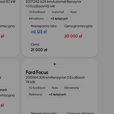
oost
110 kW
2017
242 624 km
Automat
Benzyna
1.0 EcoBoost
92 kW
1.0 EcoBoost
Automat
Navi
Klimatronic
+5 kolejnych
omocyjna
Miesięczna rata
Cena promocyjna
od 125 zł
zł
20 000 zł
Cena
21 000 zł
Taniej o 1 000 zł
Ford Focus
W
2013
164 304 km
Benzyna
1.0 EcoBoost
74 kW
1.0 EcoBoost
Navi
Klimatronic
ejnych
Parktronic
+2 kolejnych
omocyjna
zł
Miesięczna rata
Cena po obniżce