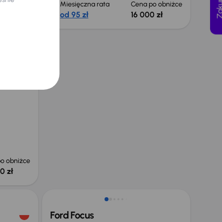
Miesięczna rata
Cena po obniżce
od 95 zł
16 000 zł
70 kW
e
o obniżce
0 zł
Ford Focus