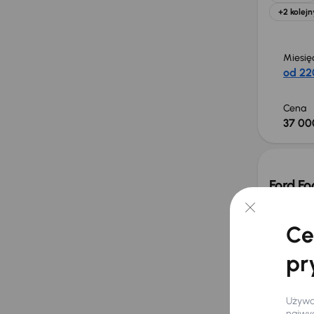
+2 kolejn
Miesię
od 22
Cena
37 00
Ford Fo
2014
167 2
1.6 TDCi
Ce
pr
Używam
najwyg