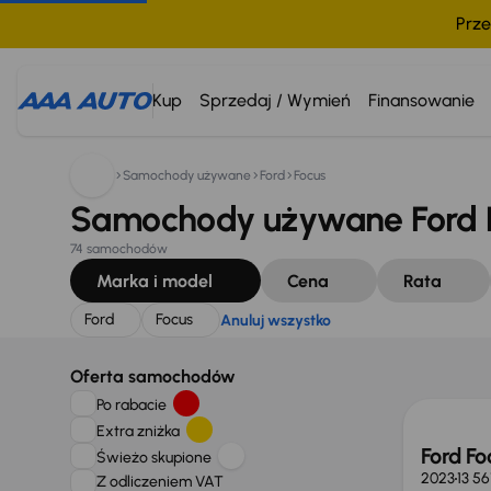
Prze
Szukam:
Ford
Focus
Anuluj wszystko
Kup
Sprzedaj / Wymień
Finansowanie
Samochody używane
Ford
Focus
Samochody używane Ford F
74 samochodów
Marka i model
Cena
Rata
Ford
Focus
Anuluj wszystko
Świeżo
Oferta samochodów
Po rabacie
Extra zniżka
Ford F
Świeżo skupione
2023
13 5
Z odliczeniem VAT