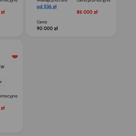
omocyjna
Miesięczna rata
Cena promocyjna
od 536 zł
zł
86 000 zł
Cena
90 000 zł
 kW
e
omocyjna
zł
Taniej o 1 000 zł