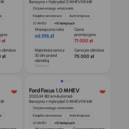
 kW
Benzyna + Hybryda
1.0 MHEV
114 kW
Od pierwszego właściciela
e
Książka serwisowa
Auta krajowe
1.0 MHEV
+10 kolejnych
Miesięczna rata
Cena
yjna
promocyjna
od 446 zł
 zł
71 000 zł
 obniżce
Najniższa cena z
Cena po obniżce
30 dni przed
 zł
75 000 zł
obniżką
77 000 zł
Od nowego taniej o 29 999 zł
Ford Focus 1.0 MHEV
2025
34 182 km
Automat
 kW
Benzyna + Hybryda
1.0 MHEV
114 kW
Od pierwszego właściciela
e
Książka serwisowa
Auta krajowe
1.0 MHEV
+10 kolejnych