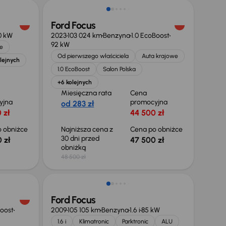
Ford Focus
0 kW
2023
103 024 km
Benzyna
1.0 EcoBoost
92 kW
e
Od pierwszego właściciela
Auta krajowe
lejnych
1.0 EcoBoost
Salon Polska
+6 kolejnych
Miesięczna rata
Cena
yjna
promocyjna
od 283 zł
 zł
44 500 zł
 obniżce
Najniższa cena z
Cena po obniżce
30 dni przed
 zł
47 500 zł
obniżką
48 500 zł
Ford Focus
Boost
2009
105 105 km
Benzyna
1.6 i
85 kW
1.6 i
Klimatronic
Parktronic
ALU