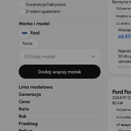
Benzyna +
Gwarancja fabryczna
Od pierws
Z niskim spalaniem
Książka 
Marka i model
1.0 MHEV
Miesię
Ford
od 476
Focus
Najniż
Dodaj model
30 dni
obniż
82 000 z
Możliw
Dodaj więcej marek
Linia modelowa
Ford Fo
Generacja
2024
97 0
Cena
85 kW
Rata
Od pierws
Rok
1.5 EcoBlu
Przebieg
+7 kolejn
Paliwo