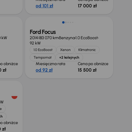
od 101 zł
17 000 zł
Ford Focus
0 kW
2014
183 070 km
Benzyna
1.0 EcoBoost
92 kW
1.0 EcoBoost
Xenon
Klimatronic
Tempomat
+2 kolejnych
o obniżce
Miesięczna rata
Cena po obniżce
 zł
od 92 zł
15 500 zł
kW
e
ch
o obniżce
 zł