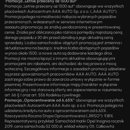
Promocja „Letnie przeceny aż 1500 aut”
Promocja „Letnie przeceny aż 1500 aut” obowiązuje we wszystkich
placówkach Autocentrum AAA AUTO Sp. z o.o. („AAA AUTO”).
Promocja polega na możliwości nabycia wybranych pojazdów
przecenionych, wskazanych w serwisie internetowym
aaaauto.pl/promocja, ze zniżką uwidocznioną w prezentowanej
cenie. Zniżka jest obliczana jako różnica pomiędzy najniższą ceną
danego pojazdu z 30 dni przed obniżką a jego aktualną ceną
sprzedaży. Liczba samochodów objętych promocją jest zmienna i
aktualizowana na bieżąco; średnia liczba dostępnych pojazdów
wynosi około 1500, a nowe auta są dodawane każdego dnia.
Promocji nie można łączyć z innymi aktualnie obowiązującymi
promocjami ani rabatami, ani dochodzić do niej prawa z mocą
wsteczną. Szczegółowe informacje o zasadach promocji udzielane
są przez upoważnionych pracowników AAA AUTO. AAA AUTO
zastrzega sobie prawo do zawarcia umowy wyłącznie w formie
pisemnej. Prezentowane informacje mają charakter wyłącznie
informacyjny i nie stanowią oferty ani zapewnienia w rozumieniu
art. 66 § 1 oraz art. 556 Kodeksu cywilnego.
Promocja „Oprocentowanie od 6,65%”
obowiązuje we wszystkich
placówkach Autocentrum AAA Auto sp. z o.o. Promocja polega na
udzieleniu kredytu na auto z oprocentowaniem od 6,65%.
Rzeczywista Roczna Stopa Oprocentowania („RRSO“): 9,81%.
Reprezentatywny przykład: Samochód marki Opel Insignia rocznik
2019, cena samochodu 52 000 zł, wkład własny 0%. Całkowita