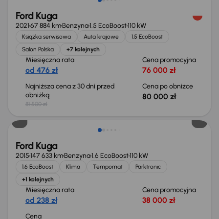
Ford Kuga
2021
67 884 km
Benzyna
1.5 EcoBoost
110 kW
Książka serwisowa
Auta krajowe
1.5 EcoBoost
Salon Polska
+7 kolejnych
Miesięczna rata
Cena promocyjna
od 476 zł
76 000 zł
Najniższa cena z 30 dni przed
Cena po obniżce
obniżką
80 000 zł
81 500 zł
Świeżo skupione
Ford Kuga
2015
147 633 km
Benzyna
1.6 EcoBoost
110 kW
1.6 EcoBoost
Klima
Tempomat
Parktronic
+1 kolejnych
Miesięczna rata
Cena promocyjna
od 238 zł
38 000 zł
Cena