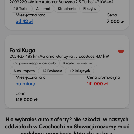
2009
220 486 km
Automat
Benzyna
2.5 Turbo
147 kW
4x4
2.5 Turbo
Automat
Klimatronic
El. szyby
Miesięczna rata
Cena
od 42 zł
7 000 zł
Świeżo skupione
Ford Kuga
2024
27 485 km
Automat
Benzyna
1.5 EcoBoost
137 kW
Od pierwszego właściciela
Książka serwisowa
Auta krajowe
1.5 EcoBoost
+9 kolejnych
Miesięczna rata
Cena promocyjna
na miarę
141 000 zł
Cena
145 000 zł
Nie wybrałeś auto z oferty? Nie szkodzi, w naszych
oddziałach w Czechach i na Słowacji możemy mieć
podobne samochody, których szukasz.