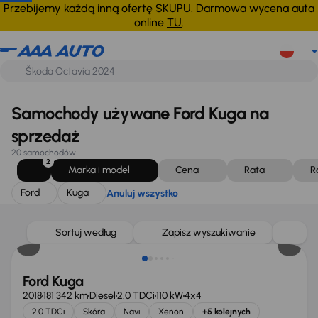
Ford
Kuga
Anuluj wszystko
Przebijemy każdą inną ofertę SKUPU. Darmowa wycena auta
online
TU
.
Samochody używane Ford Kuga na
sprzedaż
20 samochodów
2
Marka i model
Cena
Rata
R
Ford
Kuga
Anuluj wszystko
Sortuj według
Zapisz wyszukiwanie
Ford Kuga
2018
181 342 km
Diesel
2.0 TDCi
110 kW
4x4
2.0 TDCi
Skóra
Navi
Xenon
+5 kolejnych