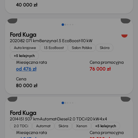
40 000 zł
Ford Kuga
2020
82 071 km
Benzyna
1.5 EcoBoost
110 kW
Auta krajowe
1.5 EcoBoost
Salon Polska
Skóra
+5 kolejnych
Miesięczna rata
Cena promocyjna
od 476 zł
76 000 zł
Cena
80 000 zł
Taniej o 1 500 zł
Ford Kuga
2014
151 507 km
Automat
Diesel
2.0 TDCi
120 kW
4x4
2.0 TDCi
Automat
Skóra
Xenon
+5 kolejnych
Miesięczna rata
Cena promocyjna