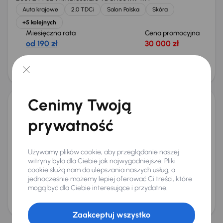
Auta krajowe
2.0 TDCi
Salon Polska
Skóra
+5 kolejnych
Miesięczna rata
Cena promocyjna
od 190 zł
30 000 zł
Cena
32 000 zł
Taniej o 1 500 zł
Cenimy Twoją
Ford Kuga
prywatność
2020
53 878 km
Benzyna
1.5 EcoBoost
110 kW
Auta krajowe
1.5 EcoBoost
Salon Polska
Navi
+5 kolejnych
Używamy plików cookie, aby przeglądanie naszej
Miesięczna rata
Cena promocyjna
witryny było dla Ciebie jak najwygodniejsze. Pliki
od 467 zł
74 500 zł
cookie służą nam do ulepszania naszych usług, a
jednocześnie możemy lepiej oferować Ci treści, które
Najniższa cena z 30 dni przed
Cena po obniżce
mogą być dla Ciebie interesujące i przydatne.
obniżką
78 500 zł
80 000 zł
Świeżo skupione
Zaakceptuj wszystko