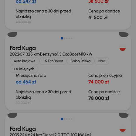
od 247 zł
38 500 zł
Najniższa cena z 30 dni przed
Cena po obniżce
obniżką
41 500 zł
43 000 zł
Taniej o 2 000 zł
Ford Kuga
2022
57 325 km
Benzyna
1.5 EcoBoost
110 kW
Auta krajowe
1.5 EcoBoost
Salon Polska
Navi
+4 kolejnych
Miesięczna rata
Cena promocyjna
od 464 zł
74 000 zł
Najniższa cena z 30 dni przed
Cena po obniżce
obniżką
78 000 zł
80 000 zł
Ford Kuga
2009
244 624 km
Diesel
2.0 TDCi
100 kW
4x4