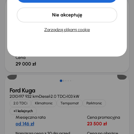
Ford Kuga
Nie akceptuję
2009
142 462 km
Diesel
2.0 TDCi
100 kW
Książka serwisowa
Auta krajowe
2.0 TDCi
Zarządzaj plikami cookie
Salon Polska
+3 kolejnych
Miesięczna rata
Cena promocyjna
od 173 zł
28 000 zł
Cena
29 000 zł
Taniej o 1 000 zł
Ford Kuga
2010
197 932 km
Diesel
2.0 TDCi
103 kW
2.0 TDCi
Klimatronic
Tempomat
Parktronic
+1 kolejnych
Miesięczna rata
Cena promocyjna
od 146 zł
23 500 zł
Najniższa cena z 30 dni przed
Cena po obniżce