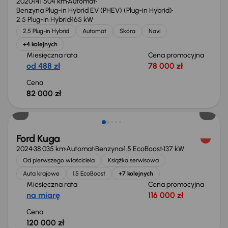
2020
141 504 km
Automat
Benzyna Plug-in Hybrid EV (PHEV) (Plug-in Hybrid)
2.5 Plug-in Hybrid
165 kW
2.5 Plug-in Hybrid
Automat
Skóra
Navi
+4 kolejnych
Miesięczna rata
Cena promocyjna
od 488 zł
78 000 zł
Cena
82 000 zł
Od nowego taniej o 15 999 zł
Ford Kuga
2024
38 035 km
Automat
Benzyna
1.5 EcoBoost
137 kW
Od pierwszego właściciela
Książka serwisowa
Auta krajowe
1.5 EcoBoost
+7 kolejnych
Miesięczna rata
Cena promocyjna
na miarę
116 000 zł
Cena
120 000 zł