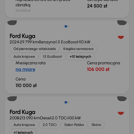
obniżką
24 500 zł
25 500 zł
Od nowego taniej o 40 000 zł
Ford Kuga
2024
29 799 km
Benzyna
1.5 EcoBoost
110 kW
Od pierwszego właściciela
Książka serwisowa
Auta krajowe
1.5 EcoBoost
+10 kolejnych
Miesięczna rata
Cena promocyjna
na miarę
106 000 zł
Cena
110 000 zł
Ford Kuga
2008
213 090 km
Diesel
2.0 TDCi
100 kW
Auta krajowe
2.0 TDCi
Salon Polska
Skóra
+1 kolejnych