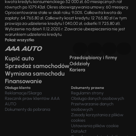
kwota kredytu konsumenckiego 52 000 zł, 60 miesięcznych rat
równych po 1079,43zł. Okres obowiązywania umowy: 60 miesięcy.
Oprocentowanie stałe w skali roku: 9,00%. Całkowita kwota do
zapłaty: 64 765,80 zł. Całkowity koszt kredytu: 12 765,80 zł (w tym
prowizja za udzielenie kredytu 1 040,00 zł, odsetki 11 725,80 zł).
Wyliczenie na dzień 11.12.2025 r. Zawarcie ubezpieczenia nie jest
warunkiem udzielenia kredytu.
Pokaż wszystko
Kupić auto
Przedsiębiorcy i firmy
Oddziały
Sprzedaż samochodów
Kariera
Wymiana samochodu
Finansowanie
Obsługa klienta
Dokumenty prawne
Reklamacje/Skarga
Regulamin strony
Rzecznik praw klientów AAA
Obsługa danych osobowych
AUTO
Przetwarzanie danych
Dokumenty do pobrania
osobowych
Zasady korzystania z plików
cookies
Ustawienia plików cookie
DataAct