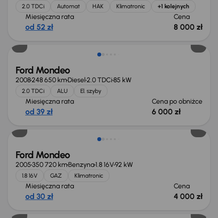
2.0 TDCi
Automat
HAK
Klimatronic
+1 kolejnych
Miesięczna rata
Cena
od 52 zł
8 000 zł
Taniej o 500 zł
Ford Mondeo
2008
248 650 km
Diesel
2.0 TDCi
85 kW
2.0 TDCi
ALU
El. szyby
Miesięczna rata
Cena po obniżce
od 39 zł
6 000 zł
Ford Mondeo
2005
350 720 km
Benzyna
1.8 16V
92 kW
1.8 16V
GAZ
Klimatronic
Miesięczna rata
Cena
od 30 zł
4 000 zł