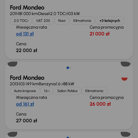
Ford Mondeo
2011
181 000 km
Diesel
2.0 TDCi
103 kW
2.0 TDCi
VAT 23%
Navi
Klimatronic
+3 kolejnych
Miesięczna rata
Cena promocyjna
od 131 zł
21 000 zł
Cena
22 000 zł
Ford Mondeo
2013
103 149 km
Benzyna
1.6 i
88 kW
Auta krajowe
1.6 i
Salon Polska
Klimatronic
Miesięczna rata
Cena promocyjna
od 161 zł
26 000 zł
Cena
27 000 zł