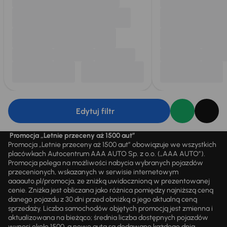
Edytuj filtr
Promocja „Letnie przeceny aż 1500 aut”
Promocja „Letnie przeceny aż 1500 aut” obowiązuje we wszystkich
placówkach Autocentrum AAA AUTO Sp. z o.o. („AAA AUTO”).
Promocja polega na możliwości nabycia wybranych pojazdów
przecenionych, wskazanych w serwisie internetowym
aaaauto.pl/promocja, ze zniżką uwidocznioną w prezentowanej
cenie. Zniżka jest obliczana jako różnica pomiędzy najniższą ceną
danego pojazdu z 30 dni przed obniżką a jego aktualną ceną
sprzedaży. Liczba samochodów objętych promocją jest zmienna i
aktualizowana na bieżąco; średnia liczba dostępnych pojazdów
wynosi około 1500, a nowe auta są dodawane każdego dnia.