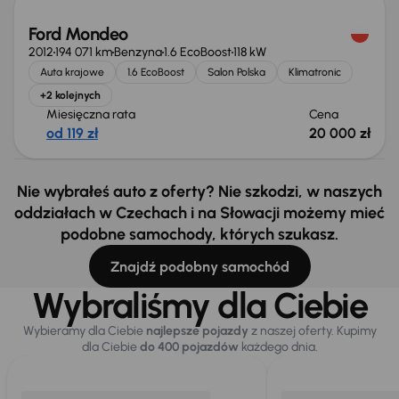
Ford Mondeo
2012
194 071 km
Benzyna
1.6 EcoBoost
118 kW
Auta krajowe
1.6 EcoBoost
Salon Polska
Klimatronic
+2 kolejnych
Miesięczna rata
Cena
od 119 zł
20 000 zł
Nie wybrałeś auto z oferty? Nie szkodzi, w naszych
oddziałach w Czechach i na Słowacji możemy mieć
podobne samochody, których szukasz.
Znajdź podobny samochód
Wybraliśmy dla Ciebie
Wybieramy dla Ciebie
najlepsze pojazdy
z naszej oferty. Kupimy
dla Ciebie
do 400 pojazdów
każdego dnia.