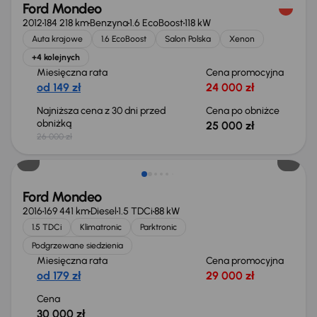
Ford Mondeo
2012
184 218 km
Benzyna
1.6 EcoBoost
118 kW
Auta krajowe
1.6 EcoBoost
Salon Polska
Xenon
+4 kolejnych
Miesięczna rata
Cena promocyjna
od 149 zł
24 000 zł
Najniższa cena z 30 dni przed
Cena po obniżce
obniżką
25 000 zł
26 000 zł
Ford Mondeo
2016
169 441 km
Diesel
1.5 TDCi
88 kW
1.5 TDCi
Klimatronic
Parktronic
Podgrzewane siedzienia
Miesięczna rata
Cena promocyjna
od 179 zł
29 000 zł
Cena
30 000 zł