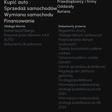
Kupić auto
Przedsiębiorcy i firmy
Oddziały
Sprzedaż samochodów
Kariera
Wymiana samochodu
Finansowanie
Obsługa klienta
Dokumenty prawne
Reklamacje/Skarga
Regulamin strony
Rzecznik praw klientów AAA
Obsługa danych osobowych
AUTO
Przetwarzanie danych
Dokumenty do pobrania
osobowych
Zasady korzystania z plików
cookies
Ustawienia plików cookie
DataAct
Cennik sprzedaży dodatkowej
Regulacje dot. płatności
gotówką
Strategia podatkowa
Informacja o realizowanej
strategii podatkowej za rok
2022
Informacja o realizowanej
strategii podatkowej za rok
2023