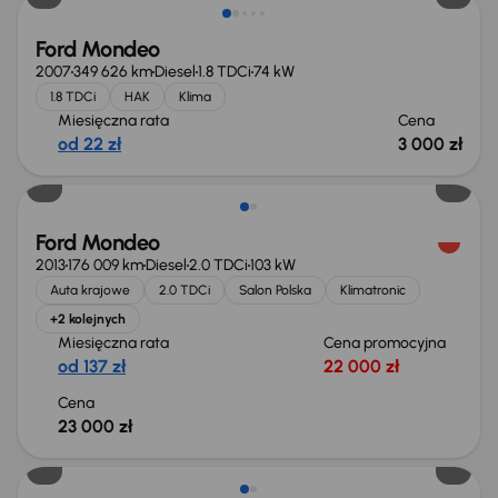
Ford Mondeo
2007
349 626 km
Diesel
1.8 TDCi
74 kW
1.8 TDCi
HAK
Klima
Miesięczna rata
Cena
od 22 zł
3 000 zł
Ford Mondeo
2013
176 009 km
Diesel
2.0 TDCi
103 kW
Auta krajowe
2.0 TDCi
Salon Polska
Klimatronic
+2 kolejnych
Miesięczna rata
Cena promocyjna
od 137 zł
22 000 zł
Cena
23 000 zł
Możliwość odliczenia VAT