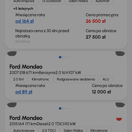
Auta krajowe
1.5 EcoBoost
Salon Polska
Automat
+5 kolejnych
Miesięczna rata
Cena promocyjna
od 164 zł
26 500 zł
Najniższa cena z 30 dni przed
Cena po obniżce
obniżką
27 500 zł
28 000 zł
Taniej o 500 zł
Ford Mondeo
2007
218 671 km
Benzyna
2.0 16V
107 kW
2.0 16V
Klimatronic
Podgrzewane siedzienia
ALU
Miesięczna rata
Cena po obniżce
od 89 zł
12 000 zł
Ford Mondeo
2015
164 171 km
Diesel
2.0 TDCI
110 kW
Auta krajowe
2.0 TDCI
Salon Polska
Klimatronic