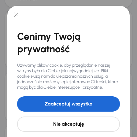
Ford Mondeo
2009
168 523 km
Benzyna
1.6i 16V
92 kW
Cenimy Twoją
1.6i 16V
Klimatronic
Parktronic
Podgrzewane siedzienia
prywatność
+1 kolejnych
Miesięczna rata
Cena
od 113 zł
19 000 zł
Używamy plików cookie, aby przeglądanie naszej
witryny było dla Ciebie jak najwygodniejsze. Pliki
cookie służą nam do ulepszania naszych usług, a
jednocześnie możemy lepiej oferować Ci treści, które
Ford Mondeo
mogą być dla Ciebie interesujące i przydatne.
2010
226 397 km
Diesel
1.8 TDCi
92 kW
Auta krajowe
1.8 TDCi
Salon Polska
Parktronic
Zaakceptuj wszystko
Miesięczna rata
Cena
od 89 zł
15 000 zł
Taniej o 1 000 zł
Nie akceptuję