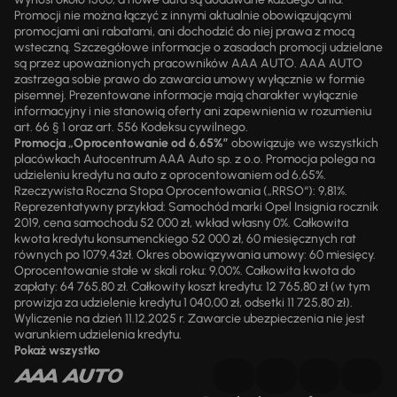
Promocji nie można łączyć z innymi aktualnie obowiązującymi
promocjami ani rabatami, ani dochodzić do niej prawa z mocą
wsteczną. Szczegółowe informacje o zasadach promocji udzielane
są przez upoważnionych pracowników AAA AUTO. AAA AUTO
zastrzega sobie prawo do zawarcia umowy wyłącznie w formie
pisemnej. Prezentowane informacje mają charakter wyłącznie
informacyjny i nie stanowią oferty ani zapewnienia w rozumieniu
art. 66 § 1 oraz art. 556 Kodeksu cywilnego.
Promocja „Oprocentowanie od 6,65%”
obowiązuje we wszystkich
placówkach Autocentrum AAA Auto sp. z o.o. Promocja polega na
udzieleniu kredytu na auto z oprocentowaniem od 6,65%.
Rzeczywista Roczna Stopa Oprocentowania („RRSO“): 9,81%.
Reprezentatywny przykład: Samochód marki Opel Insignia rocznik
2019, cena samochodu 52 000 zł, wkład własny 0%. Całkowita
kwota kredytu konsumenckiego 52 000 zł, 60 miesięcznych rat
równych po 1079,43zł. Okres obowiązywania umowy: 60 miesięcy.
Oprocentowanie stałe w skali roku: 9,00%. Całkowita kwota do
zapłaty: 64 765,80 zł. Całkowity koszt kredytu: 12 765,80 zł (w tym
prowizja za udzielenie kredytu 1 040,00 zł, odsetki 11 725,80 zł).
Wyliczenie na dzień 11.12.2025 r. Zawarcie ubezpieczenia nie jest
warunkiem udzielenia kredytu.
Pokaż wszystko