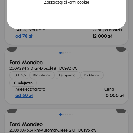
Ford Mondeo
Zarządzaj plikami cookie
2008
218 201 km
Diesel
1.8 TDCi
92 kW
1.8 TDCi
Klimatronic
Tempomat
Parktronic
+1 kolejnych
Miesięczna rata
Cena po obniżce
od 78 zł
12 000 zł
Ford Mondeo
2009
284 510 km
Diesel
1.8 TDCi
92 kW
1.8 TDCi
Klimatronic
Tempomat
Parktronic
+1 kolejnych
Miesięczna rata
Cena
od 60 zł
10 000 zł
Ford Mondeo
2008
309 534 km
Automat
Diesel
2.0 TDCi
96 kW