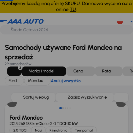
Ford
Mondeo
Anuluj wszystko
Przebijemy każdą inną ofertę SKUPU. Darmowa wycena auta
online
TU
.
Samochody używane Ford Mondeo na
sprzedaż
29 samochodów
2
Marka i model
Cena
Rata
R
Ford
Mondeo
Anuluj wszystko
Taniej o 1 000 zł
Sortuj według
Zapisz wyszukiwanie
Ford Mondeo
2015
268 188 km
Diesel
2.0 TDCI
110 kW
2.0 TDCI
Navi
Klimatronic
Tempomat