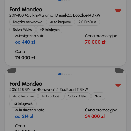
Ford Mondeo
2019
100 465 km
Automat
Diesel
2.0 EcoBlue
140 kW
Książka serwisowa
Auta krajowe
2.0 EcoBlue
Salon Polska
+9 kolejnych
Miesięczna rata
Cena promocyjna
od 440 zł
70 000 zł
Cena
74 000 zł
Ford Mondeo
2016
158 874 km
Benzyna
1.5 EcoBoost
118 kW
Auta krajowe
1.5 EcoBoost
Salon Polska
Navi
+3 kolejnych
Miesięczna rata
Cena promocyjna
od 214 zł
34 000 zł
Cena