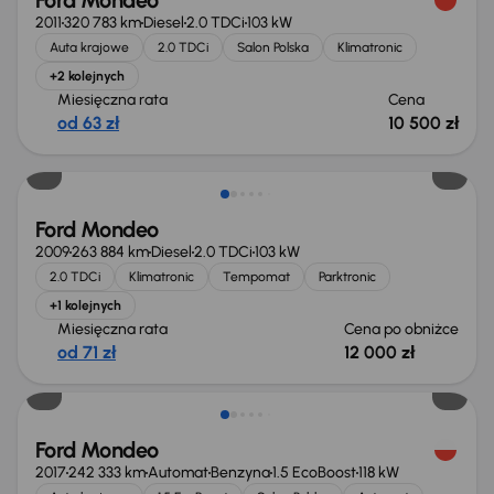
Ford Mondeo
2011
320 783 km
Diesel
2.0 TDCi
103 kW
Auta krajowe
2.0 TDCi
Salon Polska
Klimatronic
+2 kolejnych
Miesięczna rata
Cena
od 63 zł
10 500 zł
Taniej o 1 000 zł
Ford Mondeo
2009
263 884 km
Diesel
2.0 TDCi
103 kW
2.0 TDCi
Klimatronic
Tempomat
Parktronic
+1 kolejnych
Miesięczna rata
Cena po obniżce
od 71 zł
12 000 zł
Taniej o 500 zł
Ford Mondeo
2017
242 333 km
Automat
Benzyna
1.5 EcoBoost
118 kW