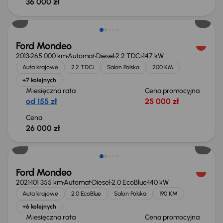
36 000 zł
Ford Mondeo
2013
265 000 km
Automat
Diesel
2.2 TDCi
147 kW
Auta krajowe
2.2 TDCi
Salon Polska
200 KM
+7 kolejnych
Miesięczna rata
Cena promocyjna
od 155 zł
25 000 zł
Cena
26 000 zł
Taniej o 1 000 zł
Ford Mondeo
2021
101 355 km
Automat
Diesel
2.0 EcoBlue
140 kW
Auta krajowe
2.0 EcoBlue
Salon Polska
190 KM
+6 kolejnych
Miesięczna rata
Cena promocyjna