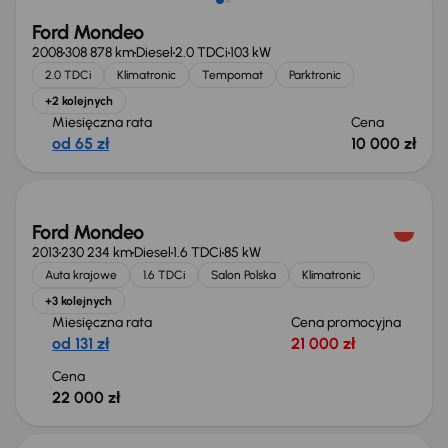
Ford Mondeo
2008
308 878 km
Diesel
2.0 TDCi
103 kW
2.0 TDCi
Klimatronic
Tempomat
Parktronic
+2 kolejnych
Miesięczna rata
Cena
od 65 zł
10 000 zł
Świeżo skupione
Ford Mondeo
2013
230 234 km
Diesel
1.6 TDCi
85 kW
Auta krajowe
1.6 TDCi
Salon Polska
Klimatronic
+3 kolejnych
Miesięczna rata
Cena promocyjna
od 131 zł
21 000 zł
Cena
22 000 zł
Świeżo skupione