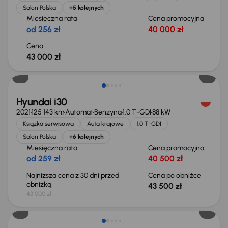
Salon Polska
+5 kolejnych
Miesięczna rata
Cena promocyjna
od 256 zł
40 000 zł
Cena
43 000 zł
Extra zniżka 2 650 zł
Hyundai i30
2021
125 143 km
Automat
Benzyna
1.0 T-GDI
88 kW
Książka serwisowa
Auta krajowe
1.0 T-GDI
Salon Polska
+6 kolejnych
Miesięczna rata
Cena promocyjna
od 259 zł
40 500 zł
Najniższa cena z 30 dni przed
Cena po obniżce
obniżką
43 500 zł
43 000 zł
Możliwość odliczenia VAT