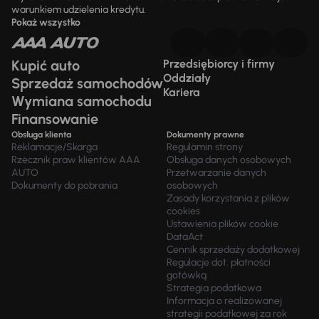
warunkiem udzielenia kredytu.
Pokaż wszystko
Kupić auto
Przedsiębiorcy i firmy
Oddziały
Sprzedaż samochodów
Kariera
Wymiana samochodu
Finansowanie
Obsługa klienta
Dokumenty prawne
Reklamacje/Skarga
Regulamin strony
Rzecznik praw klientów AAA
Obsługa danych osobowych
AUTO
Przetwarzanie danych
Dokumenty do pobrania
osobowych
Zasady korzystania z plików
cookies
Ustawienia plików cookie
DataAct
Cennik sprzedaży dodatkowej
Regulacje dot. płatności
gotówką
Strategia podatkowa
Informacja o realizowanej
strategii podatkowej za rok