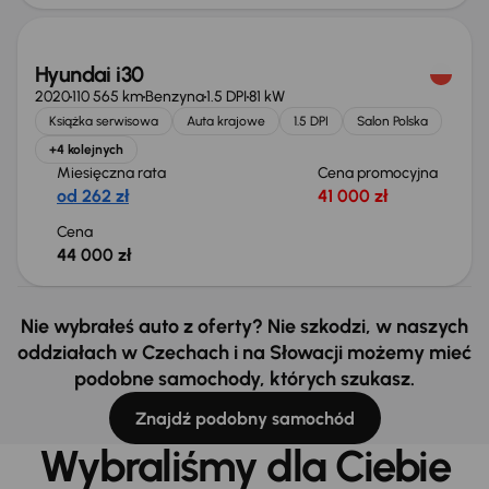
Hyundai i30
2020
110 565 km
Benzyna
1.5 DPI
81 kW
Książka serwisowa
Auta krajowe
1.5 DPI
Salon Polska
+4 kolejnych
Miesięczna rata
Cena promocyjna
od 262 zł
41 000 zł
Cena
44 000 zł
Nie wybrałeś auto z oferty? Nie szkodzi, w naszych
oddziałach w Czechach i na Słowacji możemy mieć
podobne samochody, których szukasz.
Znajdź podobny samochód
Wybraliśmy dla Ciebie