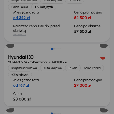
Książka serwisowa
Auta krajowe
1.4 T-GDI
Salon Polska
+10 kolejnych
Miesięczna rata
Cena promocyjna
od 342 zł
54 500 zł
Najniższa cena z 30 dni przed
Cena po obniżce
obniżką
57 500 zł
58 000 zł
Hyundai i30
2014
174 974 km
Benzyna
1.6 MPI
88 kW
Książka serwisowa
Auta krajowe
1.6 MPI
Salon Polska
+3 kolejnych
Miesięczna rata
Cena promocyjna
od 167 zł
27 000 zł
Cena
28 000 zł