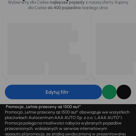
Wybieramy dla Ciebie
najlepsze pojazdy
z naszej oferty. Kupimy
dla Ciebie
do 400 pojazdów
każdego dnia.
Edytuj filtr
Promocja „Letnie przeceny aż 1500 aut”
Promocja „Letnie przeceny aż 1500 aut” obowiązuje we wszystkich
placówkach Autocentrum AAA AUTO Sp. z o.o. („AAA AUTO”).
Promocja polega na możliwości nabycia wybranych pojazdów
przecenionych, wskazanych w serwisie internetowym
aaaauto.pl/promocja, ze zniżką uwidocznioną w prezentowanej