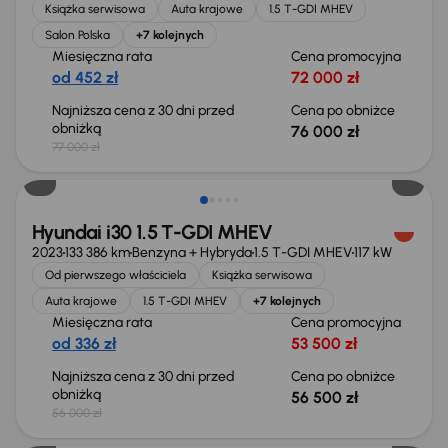
Książka serwisowa
Auta krajowe
1.5 T-GDI MHEV
Salon Polska
+7 kolejnych
Miesięczna rata
Cena promocyjna
od 452 zł
72 000 zł
Najniższa cena z 30 dni przed
Cena po obniżce
obniżką
76 000 zł
77 000 zł
Możliwość odliczenia VAT
Hyundai i30 1.5 T-GDI MHEV
2023
133 386 km
Benzyna + Hybryda
1.5 T-GDI MHEV
117 kW
Od pierwszego właściciela
Książka serwisowa
Auta krajowe
1.5 T-GDI MHEV
+7 kolejnych
Miesięczna rata
Cena promocyjna
od 336 zł
53 500 zł
Najniższa cena z 30 dni przed
Cena po obniżce
obniżką
56 500 zł
56 000 zł
Możliwość odliczenia VAT