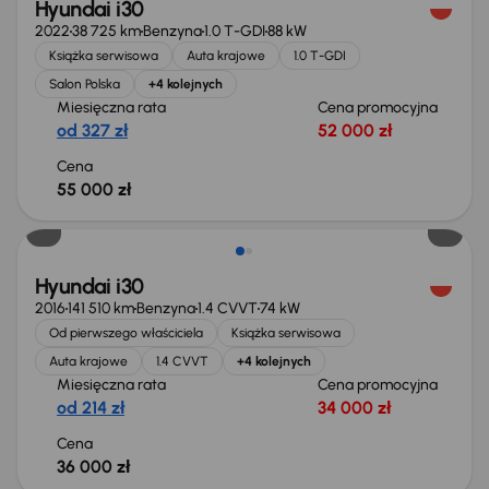
Hyundai i30
2022
38 725 km
Benzyna
1.0 T-GDI
88 kW
Książka serwisowa
Auta krajowe
1.0 T-GDI
Salon Polska
+4 kolejnych
Miesięczna rata
Cena promocyjna
od 327 zł
52 000 zł
Cena
55 000 zł
Hyundai i30
2016
141 510 km
Benzyna
1.4 CVVT
74 kW
Od pierwszego właściciela
Książka serwisowa
Auta krajowe
1.4 CVVT
+4 kolejnych
Miesięczna rata
Cena promocyjna
od 214 zł
34 000 zł
Cena
36 000 zł
Świeżo skupione