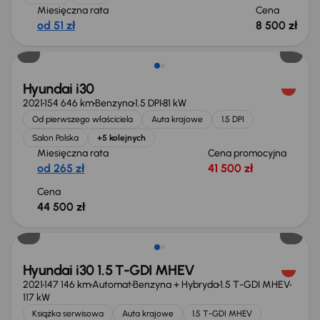
Miesięczna rata
Cena
od 51 zł
8 500 zł
Możliwość odliczenia VAT
Hyundai i30
2021
154 646 km
Benzyna
1.5 DPI
81 kW
Od pierwszego właściciela
Auta krajowe
1.5 DPI
Salon Polska
+5 kolejnych
Miesięczna rata
Cena promocyjna
od 265 zł
41 500 zł
Cena
44 500 zł
Hyundai i30 1.5 T-GDI MHEV
2021
147 146 km
Automat
Benzyna + Hybryda
1.5 T-GDI MHEV
117 kW
Książka serwisowa
Auta krajowe
1.5 T-GDI MHEV