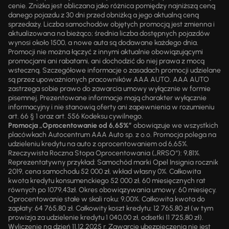
cenie. Zniżka jest obliczana jako różnica pomiędzy najniższą ceną
danego pojazdu z 30 dni przed obniżką a jego aktualną ceną
sprzedaży. Liczba samochodów objętych promocją jest zmienna i
aktualizowana na bieżąco; średnia liczba dostępnych pojazdów
wynosi około 1500, a nowe auta są dodawane każdego dnia.
Promocji nie można łączyć z innymi aktualnie obowiązującymi
promocjami ani rabatami, ani dochodzić do niej prawa z mocą
wsteczną. Szczegółowe informacje o zasadach promocji udzielane
są przez upoważnionych pracowników AAA AUTO. AAA AUTO
zastrzega sobie prawo do zawarcia umowy wyłącznie w formie
pisemnej. Prezentowane informacje mają charakter wyłącznie
informacyjny i nie stanowią oferty ani zapewnienia w rozumieniu
art. 66 § 1 oraz art. 556 Kodeksu cywilnego.
Promocja „Oprocentowanie od 6,65%”
obowiązuje we wszystkich
placówkach Autocentrum AAA Auto sp. z o.o. Promocja polega na
udzieleniu kredytu na auto z oprocentowaniem od 6,65%.
Rzeczywista Roczna Stopa Oprocentowania („RRSO“): 9,81%.
Reprezentatywny przykład: Samochód marki Opel Insignia rocznik
2019, cena samochodu 52 000 zł, wkład własny 0%. Całkowita
kwota kredytu konsumenckiego 52 000 zł, 60 miesięcznych rat
równych po 1079,43zł. Okres obowiązywania umowy: 60 miesięcy.
Oprocentowanie stałe w skali roku: 9,00%. Całkowita kwota do
zapłaty: 64 765,80 zł. Całkowity koszt kredytu: 12 765,80 zł (w tym
prowizja za udzielenie kredytu 1 040,00 zł, odsetki 11 725,80 zł).
Wyliczenie na dzień 11.12.2025 r. Zawarcie ubezpieczenia nie jest