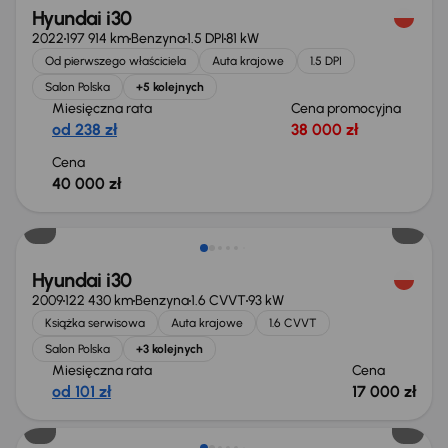
Hyundai i30
2022
197 914 km
Benzyna
1.5 DPI
81 kW
Od pierwszego właściciela
Auta krajowe
1.5 DPI
Salon Polska
+5 kolejnych
Miesięczna rata
Cena promocyjna
od 238 zł
38 000 zł
Cena
40 000 zł
Hyundai i30
2009
122 430 km
Benzyna
1.6 CVVT
93 kW
Książka serwisowa
Auta krajowe
1.6 CVVT
Salon Polska
+3 kolejnych
Miesięczna rata
Cena
od 101 zł
17 000 zł
Taniej o 1 000 zł