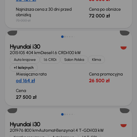
Najniższa cena z 30 dni przed
Cena po obniżce
obniżką
72 000 zł
73 000 zł
Hyundai i30
2015
105 404 km
Diesel
1.6 CRDi
100 kW
Auta krajowe
1.6 CRDi
Salon Polska
Klima
+1 kolejnych
Miesięczna rata
Cena promocyjna
od 164 zł
26 500 zł
Cena
27 500 zł
Taniej o 500 zł
Hyundai i30
2019
76 800 km
Automat
Benzyna
1.4 T-GDI
103 kW