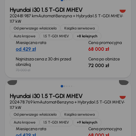
Hyundai i30 1.5 T-GDI MHEV
2024
81 987 km
Automat
Benzyna + Hybryda
1.5 T-GDI MHEV
117 kW
Od pierwszego właściciela
Książka serwisowa
Auta krajowe
1.5 T-GDI MHEV
+8 kolejnych
Miesięczna rata
Cena promocyjna
od 429 zł
68 000 zł
Najniższa cena z 30 dni przed
Cena po obniżce
obniżką
72 000 zł
73 000 zł
Taniej o 1 000 zł
Hyundai i30 1.5 T-GDI MHEV
2024
78 769 km
Automat
Benzyna + Hybryda
1.5 T-GDI MHEV
117 kW
Od pierwszego właściciela
Książka serwisowa
Auta krajowe
1.5 T-GDI MHEV
+9 kolejnych
Miesięczna rata
Cena promocyjna
od 429 zł
68 000 zł