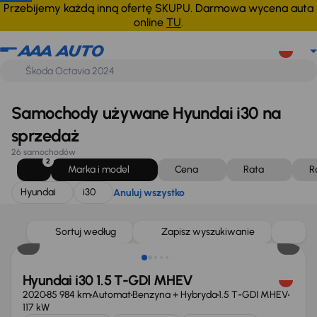
Hyundai
i30
Anuluj wszystko
Przebijemy każdą inną ofertę SKUPU. Darmowa wycena auta
online
TU
.
Samochody używane Hyundai i30 na
sprzedaż
26 samochodów
2
Marka i model
Cena
Rata
R
Hyundai
i30
Anuluj wszystko
Taniej o 1 000 zł
Sortuj według
Zapisz wyszukiwanie
Hyundai i30 1.5 T-GDI MHEV
2020
85 984 km
Automat
Benzyna + Hybryda
1.5 T-GDI MHEV
117 kW