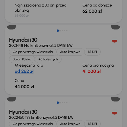
Najniższa cena z 30 dni przed
Cena po obniżce
obniżką
62 000 zł
63 000 zł
Możliwość odliczenia VAT
Hyundai i30
2021
148 146 km
Benzyna
1.5 DPI
81 kW
Od pierwszego właściciela
Auta krajowe
1.5 DPI
Salon Polska
+5 kolejnych
Miesięczna rata
Cena promocyjna
od 262 zł
41 000 zł
Cena
44 000 zł
Możliwość odliczenia VAT
Hyundai i30
2022
160 199 km
Benzyna
1.5 DPI
81 kW
Od pierwszego właściciela
Auta krajowe
1.5 DPI