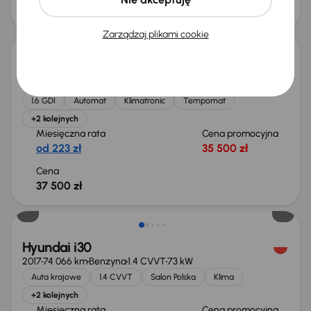
51 000 zł
52 000 zł
Zarządzaj plikami cookie
Hyundai i30
2016
159 575 km
Automat
Benzyna
1.6 GDI
99 kW
1.6 GDI
Automat
Klimatronic
Tempomat
+2 kolejnych
Miesięczna rata
Cena promocyjna
od 223 zł
35 500 zł
Cena
37 500 zł
Hyundai i30
2017
74 066 km
Benzyna
1.4 CVVT
73 kW
Auta krajowe
1.4 CVVT
Salon Polska
Klima
+2 kolejnych
Miesięczna rata
Cena promocyjna