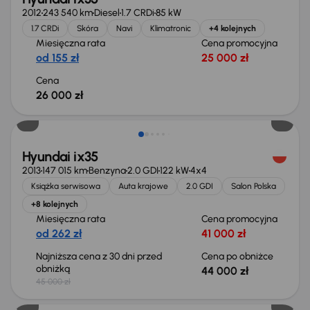
2012
243 540 km
Diesel
1.7 CRDi
85 kW
1.7 CRDi
Skóra
Navi
Klimatronic
+4 kolejnych
Miesięczna rata
Cena promocyjna
od 155 zł
25 000 zł
Cena
26 000 zł
Świeżo skupione
Hyundai ix35
2013
147 015 km
Benzyna
2.0 GDI
122 kW
4x4
Książka serwisowa
Auta krajowe
2.0 GDI
Salon Polska
+8 kolejnych
Miesięczna rata
Cena promocyjna
od 262 zł
41 000 zł
Najniższa cena z 30 dni przed
Cena po obniżce
obniżką
44 000 zł
45 000 zł
Świeżo skupione