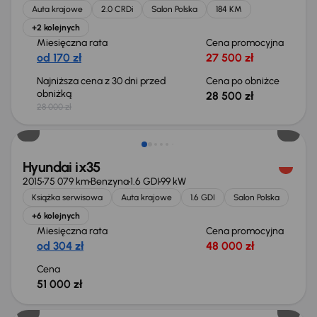
Auta krajowe
2.0 CRDi
Salon Polska
184 KM
+2 kolejnych
Miesięczna rata
Cena promocyjna
od 170 zł
27 500 zł
Najniższa cena z 30 dni przed
Cena po obniżce
obniżką
28 500 zł
28 000 zł
Świeżo skupione
Hyundai ix35
2015
75 079 km
Benzyna
1.6 GDI
99 kW
Książka serwisowa
Auta krajowe
1.6 GDI
Salon Polska
+6 kolejnych
Miesięczna rata
Cena promocyjna
od 304 zł
48 000 zł
Cena
51 000 zł
Świeżo skupione