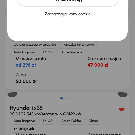
40 000 zł
Świeżo skupione
Zarządzaj plikami cookie
Hyundai ix35
2013
41 041 km
Benzyna
1.6 GDI
99 kW
Od pierwszego właściciela
Książka serwisowa
Auta krajowe
1.6 GDI
+8 kolejnych
Miesięczna rata
Cena promocyjna
od 298 zł
47 000 zł
Cena
50 000 zł
Świeżo skupione
Hyundai ix35
2013
202 548 km
Benzyna
1.6 GDI
99 kW
Auta krajowe
1.6 GDI
Salon Polska
Skóra
+4 kolejnych