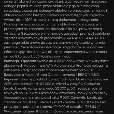
cenie. Zniżka jest obliczana jako różnica pomiędzy najniższą ceną
danego pojazdu z 30 dni przed obniżką a jego aktualną ceną
sprzedaży. Liczba samochodów objętych promocją jest zmienna i
aktualizowana na bieżąco; średnia liczba dostępnych pojazdów
wynosi około 1500, a nowe auta są dodawane każdego dnia.
Promocji nie można łączyć z innymi aktualnie obowiązującymi
promocjami ani rabatami, ani dochodzić do niej prawa z mocą
wsteczną. Szczegółowe informacje o zasadach promocji udzielane
są przez upoważnionych pracowników AAA AUTO. AAA AUTO
zastrzega sobie prawo do zawarcia umowy wyłącznie w formie
pisemnej. Prezentowane informacje mają charakter wyłącznie
informacyjny i nie stanowią oferty ani zapewnienia w rozumieniu
art. 66 § 1 oraz art. 556 Kodeksu cywilnego.
Promocja „Oprocentowanie od 6,65%”
obowiązuje we wszystkich
placówkach Autocentrum AAA Auto sp. z o.o. Promocja polega na
udzieleniu kredytu na auto z oprocentowaniem od 6,65%.
Rzeczywista Roczna Stopa Oprocentowania („RRSO“): 9,81%.
Reprezentatywny przykład: Samochód marki Opel Insignia rocznik
2019, cena samochodu 52 000 zł, wkład własny 0%. Całkowita
kwota kredytu konsumenckiego 52 000 zł, 60 miesięcznych rat
równych po 1079,43zł. Okres obowiązywania umowy: 60 miesięcy.
Oprocentowanie stałe w skali roku: 9,00%. Całkowita kwota do
zapłaty: 64 765,80 zł. Całkowity koszt kredytu: 12 765,80 zł (w tym
prowizja za udzielenie kredytu 1 040,00 zł, odsetki 11 725,80 zł).
Wyliczenie na dzień 11.12.2025 r. Zawarcie ubezpieczenia nie jest