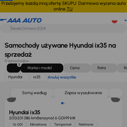
Hyundai
ix35
Anuluj wszystko
Przebijemy każdą inną ofertę SKUPU. Darmowa wycena auta
online
TU
.
Samochody używane Hyundai ix35 na
sprzedaż
19 samochodów
2
Marka i model
Cena
Rata
R
Hyundai
ix35
Anuluj wszystko
Sortuj według
Zapisz wyszukiwanie
Hyundai ix35
2013
201 086 km
Benzyna
1.6 GDI
99 kW
1.6 GDI
Klimatronic
Tempomat
Parktronic