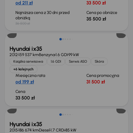
od 211 zł
33 500 zł
Najniższa cena z 30 dni przed
Cena po obniżce
obniżką
35 500 zł
36 500 zł
Świeżo skupione
Hyundai ix35
2012
159 537 km
Benzyna
1.6 GDI
99 kW
Książka serwisowa
1.6 GDI
Serwis ASO
Skóra
+6 kolejnych
Miesięczna rata
Cena promocyjna
od 199 zł
31 500 zł
Cena
33 500 zł
Świeżo skupione
Hyundai ix35
2015
186 674 km
Diesel
1.7 CRDi
85 kW