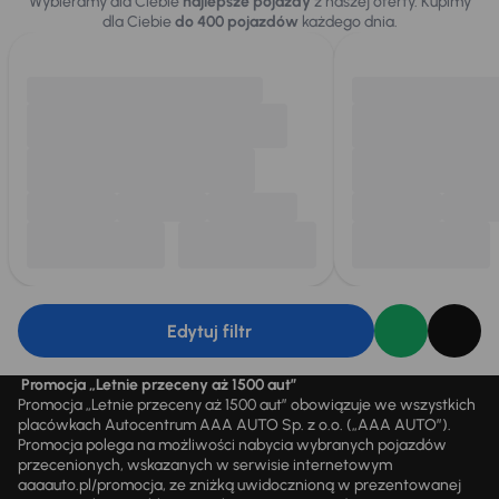
Wybieramy dla Ciebie
najlepsze pojazdy
z naszej oferty. Kupimy
dla Ciebie
do 400 pojazdów
każdego dnia.
Edytuj filtr
Promocja „Letnie przeceny aż 1500 aut”
Promocja „Letnie przeceny aż 1500 aut” obowiązuje we wszystkich
placówkach Autocentrum AAA AUTO Sp. z o.o. („AAA AUTO”).
Promocja polega na możliwości nabycia wybranych pojazdów
przecenionych, wskazanych w serwisie internetowym
aaaauto.pl/promocja, ze zniżką uwidocznioną w prezentowanej