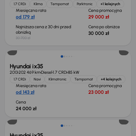
1.7 CRDi
Klima
Tempomat
Parktronic
+1 kolejnych
Miesięczna rata
Cena promocyjna
od 179 zł
29 000 zł
Najniższa cena z 30 dni przed
Cena po obniżce
obniżką
30 000 zł
30 700 zł
Świeżo skupione
Hyundai ix35
2013
202 469 km
Diesel
1.7 CRDi
85 kW
1.7 CRDi
Navi
Klimatronic
Tempomat
+4 kolejnych
Miesięczna rata
Cena promocyjna
od 143 zł
23 000 zł
Cena
24 000 zł
Świeżo skupione
Hyundai ix35