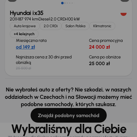
Hyundai ix35
2011
187 974 km
Diesel
2.0 CRDi
100 kW
Auta krajowe
2.0 CRDi
Salon Polska
Klimatronic
+4 kolejnych
Miesięczna rata
Cena promocyjna
od 149 zł
24 000 zł
Najniższa cena z 30 dni przed
Cena po obniżce
obniżką
25 000 zł
25 500 zł
Nie wybrałeś auto z oferty? Nie szkodzi, w naszych
oddziałach w Czechach i na Słowacji możemy mieć
podobne samochody, których szukasz.
Znajdź podobny samochód
Wybraliśmy dla Ciebie