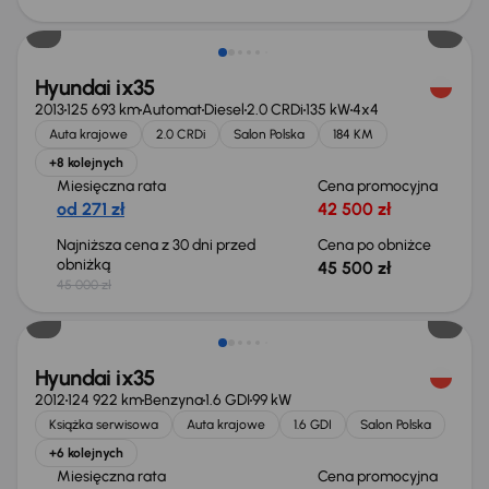
Świeżo skupione
Hyundai ix35
2013
125 693 km
Automat
Diesel
2.0 CRDi
135 kW
4x4
Auta krajowe
2.0 CRDi
Salon Polska
184 KM
+8 kolejnych
Miesięczna rata
Cena promocyjna
od 271 zł
42 500 zł
Najniższa cena z 30 dni przed
Cena po obniżce
obniżką
45 500 zł
45 000 zł
Świeżo skupione
Hyundai ix35
2012
124 922 km
Benzyna
1.6 GDI
99 kW
Książka serwisowa
Auta krajowe
1.6 GDI
Salon Polska
+6 kolejnych
Miesięczna rata
Cena promocyjna