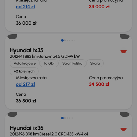
Miesięczna rata
Cena promocyjna
od 214 zł
34 000 zł
Cena
36 000 zł
Świeżo skupione
Hyundai ix35
2012
141 883 km
Benzyna
1.6 GDI
99 kW
Auta krajowe
1.6 GDI
Salon Polska
Skóra
+2 kolejnych
Miesięczna rata
Cena promocyjna
od 217 zł
34 500 zł
Cena
36 500 zł
Świeżo skupione
Hyundai ix35
2012
196 398 km
Diesel
2.0 CRDi
135 kW
4x4