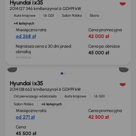
Hyundai ix35
2014
127 346 km
Benzyna
1.6 GDI
99 kW
Auta krajowe
1.6 GDI
Salon Polska
Skóra
+4 kolejnych
Miesięczna rata
Cena promocyjna
od 268 zł
42 000 zł
Najniższa cena z 30 dni przed
Cena po obniżce
obniżką
45 000 zł
44 000 zł
Świeżo skupione
Hyundai ix35
2014
138 662 km
Benzyna
1.6 GDI
99 kW
Od pierwszego właściciela
Auta krajowe
1.6 GDI
Salon Polska
+6 kolejnych
Miesięczna rata
Cena promocyjna
od 271 zł
42 500 zł
Cena
45 500 zł