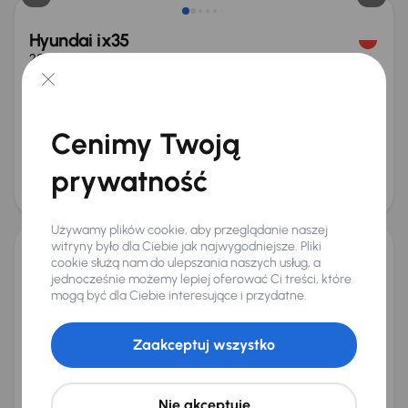
Hyundai ix35
2014
210 635 km
Benzyna
2.0 GDI
122 kW
Auta krajowe
2.0 GDI
Salon Polska
VAT 23%
+5 kolejnych
Miesięczna rata
Cena promocyjna
Cenimy Twoją
od 226 zł
36 000 zł
Cena
prywatność
38 000 zł
Świeżo skupione
Używamy plików cookie, aby przeglądanie naszej
witryny było dla Ciebie jak najwygodniejsze. Pliki
cookie służą nam do ulepszania naszych usług, a
Hyundai ix35
jednocześnie możemy lepiej oferować Ci treści, które
2014
160 767 km
Diesel
2.0 CRDi
100 kW
4x4
mogą być dla Ciebie interesujące i przydatne.
2.0 CRDi
Skóra
Klimatronic
Parktronic
+2 kolejnych
Zaakceptuj wszystko
Miesięczna rata
Cena promocyjna
od 238 zł
38 000 zł
Cena
Nie akceptuję