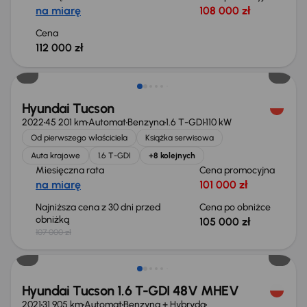
na miarę
108 000 zł
Cena
112 000 zł
Taniej o 2 000 zł
Hyundai Tucson
2022
45 201 km
Automat
Benzyna
1.6 T-GDI
110 kW
Od pierwszego właściciela
Książka serwisowa
Auta krajowe
1.6 T-GDI
+8 kolejnych
Miesięczna rata
Cena promocyjna
na miarę
101 000 zł
Najniższa cena z 30 dni przed
Cena po obniżce
obniżką
105 000 zł
107 000 zł
Hyundai Tucson 1.6 T-GDI 48V MHEV
2021
31 905 km
Automat
Benzyna + Hybryda