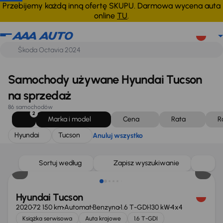
Hyundai
Tucson
Anuluj wszystko
Przebijemy każdą inną ofertę SKUPU. Darmowa wycena auta
online
TU
.
Samochody używane Hyundai Tucson
na sprzedaż
86 samochodów
2
Marka i model
Cena
Rata
R
Hyundai
Tucson
Anuluj wszystko
Taniej o 1 000 zł
Sortuj według
Zapisz wyszukiwanie
Hyundai Tucson
2020
72 150 km
Automat
Benzyna
1.6 T-GDI
130 kW
4x4
Książka serwisowa
Auta krajowe
1.6 T-GDI