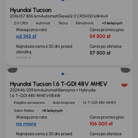
Hyundai Tucson
2016
157 856 km
Automat
Diesel
2.0 CRDi
100 kW
4x4
2.0 CRDi
Automat
Skóra
Klimatronic
+3 kolejnych
Miesięczna rata
Cena promocyjna
od 342 zł
54 500 zł
Najniższa cena z 30 dni przed
Cena po obniżce
obniżką
57 500 zł
58 500 zł
Taniej o 3 000 zł
Hyundai Tucson 1.6 T-GDI 48V MHEV
2024
46 009 km
Automat
Benzyna + Hybryda
1.6 T-GDI 48V MHEV
118 kW
Książka serwisowa
Auta krajowe
1.6 T-GDI 48V MHEV
Salon Polska
+8 kolejnych
Miesięczna rata
Cena promocyjna
na miarę
106 000 zł
Najniższa cena z 30 dni przed
Cena po obniżce