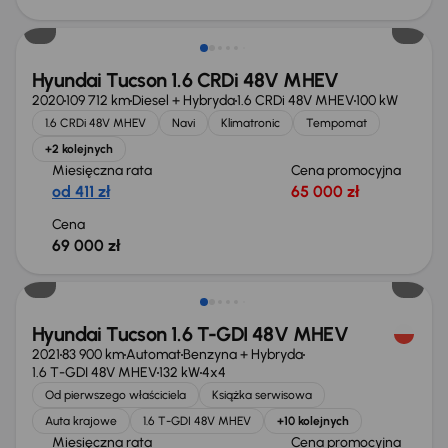
Hyundai Tucson 1.6 CRDi 48V MHEV
2020
109 712 km
Diesel + Hybryda
1.6 CRDi 48V MHEV
100 kW
1.6 CRDi 48V MHEV
Navi
Klimatronic
Tempomat
+2 kolejnych
Miesięczna rata
Cena promocyjna
od 411 zł
65 000 zł
Cena
69 000 zł
Hyundai Tucson 1.6 T-GDI 48V MHEV
2021
83 900 km
Automat
Benzyna + Hybryda
1.6 T-GDI 48V MHEV
132 kW
4x4
Od pierwszego właściciela
Książka serwisowa
Auta krajowe
1.6 T-GDI 48V MHEV
+10 kolejnych
Miesięczna rata
Cena promocyjna