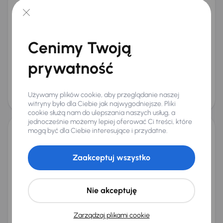
Hyundai Tucson
2018
116 977 km
Benzyna
1.6 GDI
97 kW
Od pierwszego właściciela
Książka serwisowa
Cenimy Twoją
Auta krajowe
1.6 GDI
+7 kolejnych
Miesięczna rata
Cena promocyjna
prywatność
od 375 zł
59 000 zł
Cena
Używamy plików cookie, aby przeglądanie naszej
63 000 zł
Taniej o 1 500 zł
witryny było dla Ciebie jak najwygodniejsze. Pliki
cookie służą nam do ulepszania naszych usług, a
jednocześnie możemy lepiej oferować Ci treści, które
mogą być dla Ciebie interesujące i przydatne.
Hyundai Tucson
2018
130 987 km
Automat
Diesel
1.7 CRDi
104 kW
Zaakceptuj wszystko
Auta krajowe
1.7 CRDi
Salon Polska
Automat
+6 kolejnych
Miesięczna rata
Cena promocyjna
Nie akceptuję
od 357 zł
57 000 zł
Najniższa cena z 30 dni przed
Cena po obniżce
Zarządzaj plikami cookie
obniżką