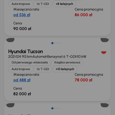
Auta krajowe
1.6 T-GDI
+8 kolejnych
Miesięczna rata
Cena promocyjna
od 536 zł
86 000 zł
Cena
90 000 zł
Możliwość odliczenia VAT
Hyundai Tucson
2021
124 913 km
Automat
Benzyna
1.6 T-GDI
110 kW
Od pierwszego właściciela
Książka serwisowa
Auta krajowe
1.6 T-GDI
+10 kolejnych
Miesięczna rata
Cena promocyjna
od 488 zł
78 000 zł
Cena
82 000 zł