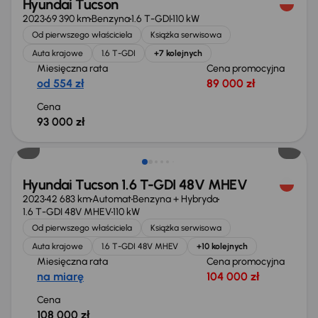
Hyundai Tucson
2023
69 390 km
Benzyna
1.6 T-GDI
110 kW
Od pierwszego właściciela
Książka serwisowa
Auta krajowe
1.6 T-GDI
+7 kolejnych
Miesięczna rata
Cena promocyjna
od 554 zł
89 000 zł
Cena
93 000 zł
Możliwość odliczenia VAT
Hyundai Tucson 1.6 T-GDI 48V MHEV
2023
42 683 km
Automat
Benzyna + Hybryda
1.6 T-GDI 48V MHEV
110 kW
Od pierwszego właściciela
Książka serwisowa
Auta krajowe
1.6 T-GDI 48V MHEV
+10 kolejnych
Miesięczna rata
Cena promocyjna
na miarę
104 000 zł
Cena
108 000 zł