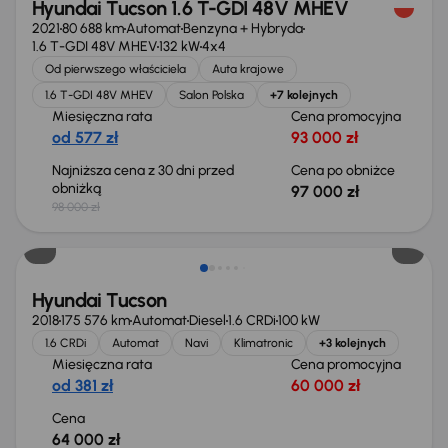
Hyundai Tucson 1.6 T-GDI 48V MHEV
2021
80 688 km
Automat
Benzyna + Hybryda
1.6 T-GDI 48V MHEV
132 kW
4x4
Od pierwszego właściciela
Auta krajowe
1.6 T-GDI 48V MHEV
Salon Polska
+7 kolejnych
Miesięczna rata
Cena promocyjna
od 577 zł
93 000 zł
Najniższa cena z 30 dni przed
Cena po obniżce
obniżką
97 000 zł
98 000 zł
Hyundai Tucson
2018
175 576 km
Automat
Diesel
1.6 CRDi
100 kW
1.6 CRDi
Automat
Navi
Klimatronic
+3 kolejnych
Miesięczna rata
Cena promocyjna
od 381 zł
60 000 zł
Cena
64 000 zł