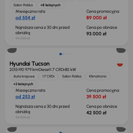
Salon Polska
+8 kolejnych
Miesięczna rata
Cena promocyjna
od 554 zł
89 000 zł
Najniższa cena z 30 dni przed
Cena po obniżce
obniżką
93 000 zł
94 000 zł
Taniej o 500 zł
Hyundai Tucson
2015
190 979 km
Diesel
1.7 CRDi
85 kW
Auta krajowe
1.7 CRDi
Salon Polska
Klimatronic
+3 kolejnych
Miesięczna rata
Cena promocyjna
od 253 zł
39 500 zł
Najniższa cena z 30 dni przed
Cena po obniżce
obniżką
42 500 zł
43 000 zł
Taniej o 1 000 zł