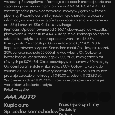
wsteczną. Szczegółowe informacje o zasadach promocji udzielane
są przez upoważnionych pracowników AAA AUTO. AAA AUTO
zastrzega sobie prawo do zawarcia umowy wyłącznie w formie
pisemnej. Prezentowane informacje mają charakter wyłącznie
informacyjny i nie stanowią oferty ani zapewnienia w rozumieniu
art. 66 § 1 oraz art. 556 Kodeksu cywilnego.
Promocja „Oprocentowanie od 6,65%”
obowiązuje we wszystkich
placówkach Autocentrum AAA Auto sp. z o.o. Promocja polega na
udzieleniu kredytu na auto z oprocentowaniem od 6,65%.
Rzeczywista Roczna Stopa Oprocentowania („RRSO“): 9,81%.
Reprezentatywny przykład: Samochód marki Opel Insignia rocznik
2019, cena samochodu 52 000 zł, wkład własny 0%. Całkowita
kwota kredytu konsumenckiego 52 000 zł, 60 miesięcznych rat
równych po 1079,43zł. Okres obowiązywania umowy: 60 miesięcy.
Oprocentowanie stałe w skali roku: 9,00%. Całkowita kwota do
zapłaty: 64 765,80 zł. Całkowity koszt kredytu: 12 765,80 zł (w tym
prowizja za udzielenie kredytu 1 040,00 zł, odsetki 11 725,80 zł).
Wyliczenie na dzień 11.12.2025 r. Zawarcie ubezpieczenia nie jest
warunkiem udzielenia kredytu.
Pokaż wszystko
Kupić auto
Przedsiębiorcy i firmy
Oddziały
Sprzedaż samochodów
Kariera