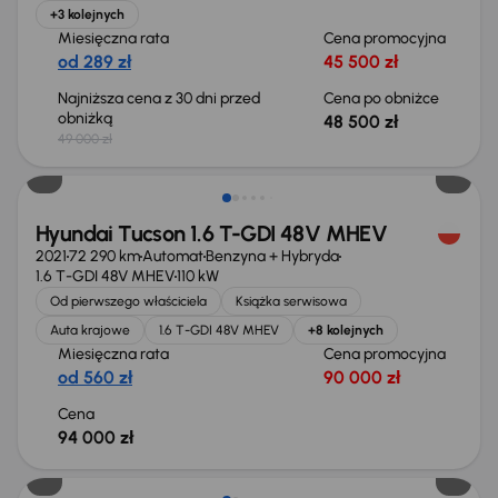
+3 kolejnych
Miesięczna rata
Cena promocyjna
od 289 zł
45 500 zł
Najniższa cena z 30 dni przed
Cena po obniżce
obniżką
48 500 zł
49 000 zł
Hyundai Tucson 1.6 T-GDI 48V MHEV
2021
72 290 km
Automat
Benzyna + Hybryda
1.6 T-GDI 48V MHEV
110 kW
Od pierwszego właściciela
Książka serwisowa
Auta krajowe
1.6 T-GDI 48V MHEV
+8 kolejnych
Miesięczna rata
Cena promocyjna
od 560 zł
90 000 zł
Cena
94 000 zł