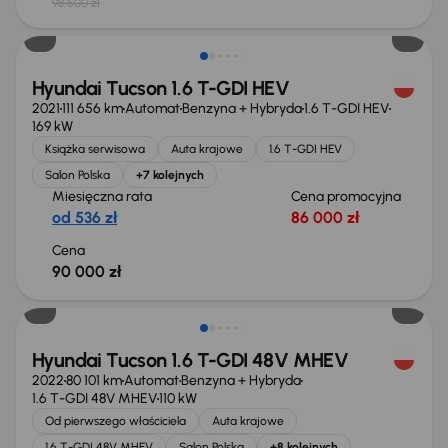
98 500 zł
Hyundai Tucson 1.6 T-GDI HEV
2021
111 656 km
Automat
Benzyna + Hybryda
1.6 T-GDI HEV
169 kW
Książka serwisowa
Auta krajowe
1.6 T-GDI HEV
Salon Polska
+7 kolejnych
Miesięczna rata
Cena promocyjna
od 536 zł
86 000 zł
Cena
90 000 zł
Świeżo skupione
Hyundai Tucson 1.6 T-GDI 48V MHEV
2022
80 101 km
Automat
Benzyna + Hybryda
1.6 T-GDI 48V MHEV
110 kW
Od pierwszego właściciela
Auta krajowe
1.6 T-GDI 48V MHEV
Salon Polska
+8 kolejnych