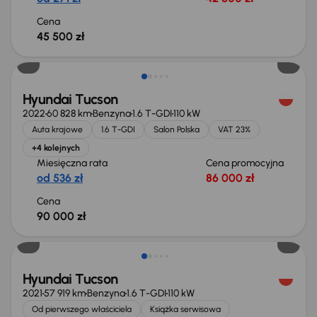
Cena
45 500 zł
Możliwość odliczenia VAT
Hyundai Tucson
2022
60 828 km
Benzyna
1.6 T-GDI
110 kW
Auta krajowe
1.6 T-GDI
Salon Polska
VAT 23%
+4 kolejnych
Miesięczna rata
Cena promocyjna
od 536 zł
86 000 zł
Cena
90 000 zł
Hyundai Tucson
2021
57 919 km
Benzyna
1.6 T-GDI
110 kW
Od pierwszego właściciela
Książka serwisowa