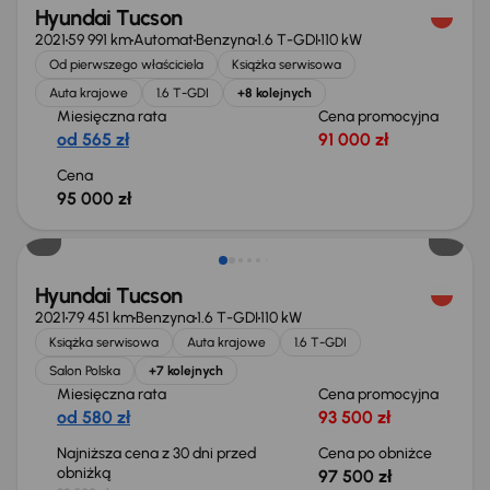
Hyundai Tucson
2021
59 991 km
Automat
Benzyna
1.6 T-GDI
110 kW
Od pierwszego właściciela
Książka serwisowa
Auta krajowe
1.6 T-GDI
+8 kolejnych
Miesięczna rata
Cena promocyjna
od 565 zł
91 000 zł
Cena
95 000 zł
Taniej o 1 000 zł
Hyundai Tucson
2021
79 451 km
Benzyna
1.6 T-GDI
110 kW
Książka serwisowa
Auta krajowe
1.6 T-GDI
Salon Polska
+7 kolejnych
Miesięczna rata
Cena promocyjna
od 580 zł
93 500 zł
Najniższa cena z 30 dni przed
Cena po obniżce
obniżką
97 500 zł