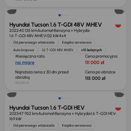
Taniej o 3 000 zł
Hyundai Tucson 1.6 T-GDI 48V MHEV
2022
40 135 km
Automat
Benzyna + Hybryda
1.6 T-GDI 48V MHEV
132 kW
4x4
Od pierwszego właściciela
Książka serwisowa
Auta krajowe
1.6 T-GDI 48V MHEV
+10 kolejnych
Miesięczna rata
Cena promocyjna
na miarę
111 000 zł
Najniższa cena z 30 dni przed
Cena po obniżce
obniżką
115 000 zł
118 000 zł
Taniej o 3 000 zł
Hyundai Tucson 1.6 T-GDI HEV
2023
47 952 km
Automat
Benzyna + Hybryda
1.6 T-GDI HEV
169 kW
Od pierwszego właściciela
Książka serwisowa