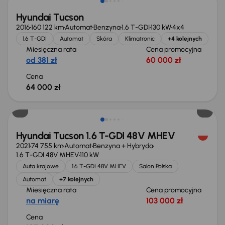
Hyundai Tucson
2016
160 122 km
Automat
Benzyna
1.6 T-GDI
130 kW
4x4
1.6 T-GDI
Automat
Skóra
Klimatronic
+4 kolejnych
Miesięczna rata
Cena promocyjna
od 381 zł
60 000 zł
Cena
64 000 zł
Świeżo skupione
Hyundai Tucson 1.6 T-GDI 48V MHEV
2021
74 755 km
Automat
Benzyna + Hybryda
1.6 T-GDI 48V MHEV
110 kW
Auta krajowe
1.6 T-GDI 48V MHEV
Salon Polska
Automat
+7 kolejnych
Miesięczna rata
Cena promocyjna
na miarę
103 000 zł
Cena