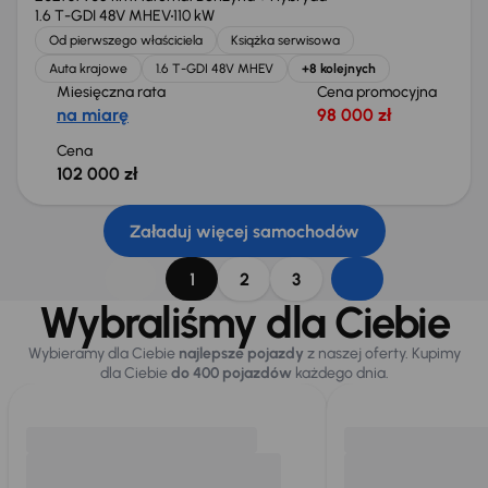
1.6 T-GDI 48V MHEV
110 kW
Od pierwszego właściciela
Książka serwisowa
Auta krajowe
1.6 T-GDI 48V MHEV
+8 kolejnych
Miesięczna rata
Cena promocyjna
na miarę
98 000 zł
Cena
102 000 zł
Załaduj więcej samochodów
1
2
3
Wybraliśmy dla Ciebie
Wybieramy dla Ciebie
najlepsze pojazdy
z naszej oferty. Kupimy
dla Ciebie
do 400 pojazdów
każdego dnia.