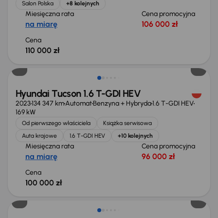
Salon Polska
+8 kolejnych
Miesięczna rata
Cena promocyjna
na miarę
106 000 zł
Cena
110 000 zł
Możliwość odliczenia VAT
Hyundai Tucson 1.6 T-GDI HEV
2023
134 347 km
Automat
Benzyna + Hybryda
1.6 T-GDI HEV
169 kW
Od pierwszego właściciela
Książka serwisowa
Auta krajowe
1.6 T-GDI HEV
+10 kolejnych
Miesięczna rata
Cena promocyjna
na miarę
96 000 zł
Cena
100 000 zł