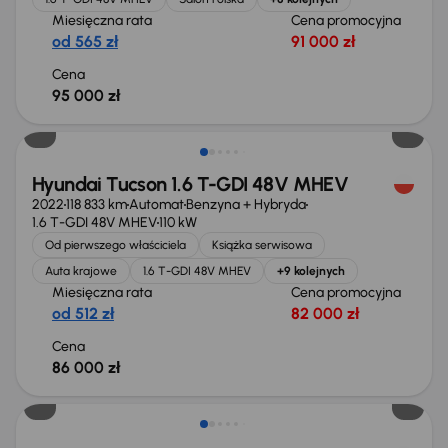
Miesięczna rata
Cena promocyjna
od 565 zł
91 000 zł
Cena
95 000 zł
Możliwość odliczenia VAT
Hyundai Tucson 1.6 T-GDI 48V MHEV
2022
118 833 km
Automat
Benzyna + Hybryda
1.6 T-GDI 48V MHEV
110 kW
Od pierwszego właściciela
Książka serwisowa
Auta krajowe
1.6 T-GDI 48V MHEV
+9 kolejnych
Miesięczna rata
Cena promocyjna
od 512 zł
82 000 zł
Cena
86 000 zł
Taniej o 1 000 zł