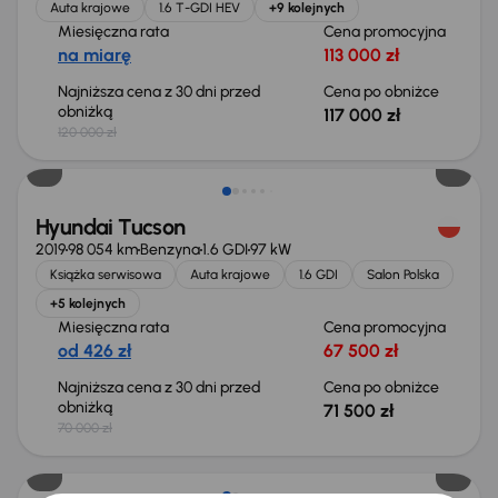
Auta krajowe
1.6 T-GDI HEV
+9 kolejnych
Miesięczna rata
Cena promocyjna
na miarę
113 000 zł
Najniższa cena z 30 dni przed
Cena po obniżce
obniżką
117 000 zł
120 000 zł
Hyundai Tucson
2019
98 054 km
Benzyna
1.6 GDI
97 kW
Książka serwisowa
Auta krajowe
1.6 GDI
Salon Polska
+5 kolejnych
Miesięczna rata
Cena promocyjna
od 426 zł
67 500 zł
Najniższa cena z 30 dni przed
Cena po obniżce
obniżką
71 500 zł
70 000 zł
Możliwość odliczenia VAT