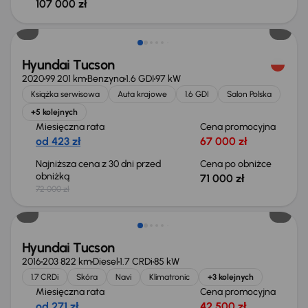
107 000 zł
Taniej o 1 000 zł
Hyundai Tucson
2020
99 201 km
Benzyna
1.6 GDI
97 kW
Książka serwisowa
Auta krajowe
1.6 GDI
Salon Polska
+5 kolejnych
Miesięczna rata
Cena promocyjna
od 423 zł
67 000 zł
Najniższa cena z 30 dni przed
Cena po obniżce
obniżką
71 000 zł
72 000 zł
Hyundai Tucson
2016
203 822 km
Diesel
1.7 CRDi
85 kW
1.7 CRDi
Skóra
Navi
Klimatronic
+3 kolejnych
Miesięczna rata
Cena promocyjna
od 271 zł
42 500 zł