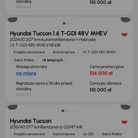
obniżką
110 000 zł
113 000 zł
Taniej o 2 000 zł
Hyundai Tucson 1.6 T-GDI 48V MHEV
2024
30 207 km
Automat
Benzyna + Hybryda
1.6 T-GDI 48V MHEV
118 kW
Książka serwisowa
Auta krajowe
1.6 T-GDI 48V MHEV
Salon Polska
+8 kolejnych
Miesięczna rata
Cena promocyjna
na miarę
106 000 zł
Najniższa cena z 30 dni przed
Cena po obniżce
obniżką
110 000 zł
112 000 zł
Taniej o 500 zł
Hyundai Tucson
2016
143 077 km
Benzyna
1.6 GDI
97 kW
Książka serwisowa
Auta krajowe
1.6 GDI
Salon Polska