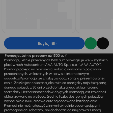
Edytuj filtr
Promocja „Letnie przeceny aż 1500 aut”
Promocja „Letnie przeceny aż 1500 aut” obowiązuje we wszystkich
placówkach Autocentrum AAA AUTO Sp. z o.o. („AAA AUTO”).
Promocja polega na możliwości nabycia wybranych pojazdów
przecenionych, wskazanych w serwisie internetowym
aaaauto.pl/promocja, ze zniżką uwidocznioną w prezentowanej
cenie. Zniżka jest obliczana jako różnica pomiędzy najniższą ceną
danego pojazdu z 30 dni przed obniżką a jego aktualną ceną
sprzedaży. Liczba samochodów objętych promocją jest zmienna i
aktualizowana na bieżąco; średnia liczba dostępnych pojazdów
wynosi około 1500, a nowe auta są dodawane każdego dnia.
Promocji nie można łączyć z innymi aktualnie obowiązującymi
promocjami ani rabatami, ani dochodzić do niej prawa z mocą