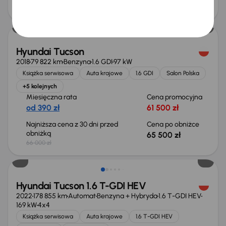
60 000 zł
61 500 zł
Taniej o 500 zł
Hyundai Tucson
2018
79 822 km
Benzyna
1.6 GDI
97 kW
Książka serwisowa
Auta krajowe
1.6 GDI
Salon Polska
+5 kolejnych
Miesięczna rata
Cena promocyjna
od 390 zł
61 500 zł
Najniższa cena z 30 dni przed
Cena po obniżce
obniżką
65 500 zł
66 000 zł
Hyundai Tucson 1.6 T-GDI HEV
2022
178 855 km
Automat
Benzyna + Hybryda
1.6 T-GDI HEV
169 kW
4x4
Książka serwisowa
Auta krajowe
1.6 T-GDI HEV