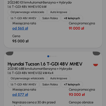
2022
80 101 km
Automat
Benzyna + Hybryda
1.6 T-GDI 48V MHEV
110 kW
Od pierwszego właściciela
Auta krajowe
1.6 T-GDI 48V MHEV
Salon Polska
+8 kolejnych
Miesięczna rata
Cena promocyjna
od 565 zł
91 000 zł
Cena
95 000 zł
Taniej o 1 000 zł
Hyundai Tucson 1.6 T-GDI 48V MHEV
2021
80 688 km
Automat
Benzyna + Hybryda
1.6 T-GDI 48V MHEV
132 kW
4x4
Od pierwszego właściciela
Auta krajowe
1.6 T-GDI 48V MHEV
Salon Polska
+7 kolejnych
Miesięczna rata
Cena promocyjna
od 577 zł
93 000 zł
Najniższa cena z 30 dni przed
Cena po obniżce