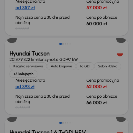
Miesięczna rata
Cena promocyjna
od 357 zł
57 000 zł
Najniższa cena z 30 dni przed
Cena po obniżce
obniżką
60 000 zł
61 500 zł
Taniej o 2 000 zł
Hyundai Tucson
2018
79 822 km
Benzyna
1.6 GDI
97 kW
Książka serwisowa
Auta krajowe
1.6 GDI
Salon Polska
+5 kolejnych
Miesięczna rata
Cena promocyjna
od 393 zł
62 000 zł
Najniższa cena z 30 dni przed
Cena po obniżce
obniżką
66 000 zł
68 000 zł
Hyundai Tucson 1.6 T-GDI HEV