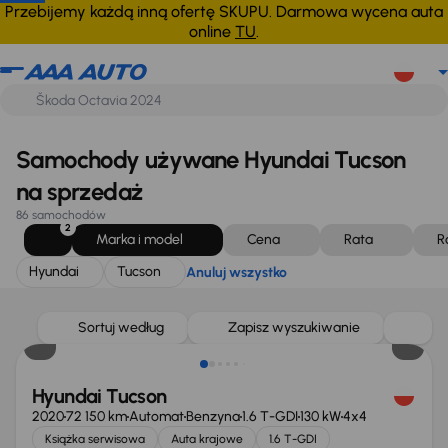
Hyundai
Tucson
Anuluj wszystko
Przebijemy każdą inną ofertę SKUPU. Darmowa wycena auta
online
TU
.
Samochody używane Hyundai Tucson
na sprzedaż
86 samochodów
2
Marka i model
Cena
Rata
R
Hyundai
Tucson
Anuluj wszystko
Taniej o 1 500 zł
Sortuj według
Zapisz wyszukiwanie
Hyundai Tucson
2020
72 150 km
Automat
Benzyna
1.6 T-GDI
130 kW
4x4
Książka serwisowa
Auta krajowe
1.6 T-GDI