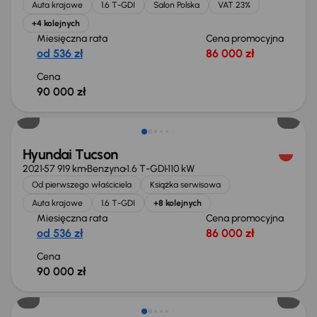
Auta krajowe
1.6 T-GDI
Salon Polska
VAT 23%
+4 kolejnych
Miesięczna rata
Cena promocyjna
od 536 zł
86 000 zł
Cena
90 000 zł
Hyundai Tucson
2021
57 919 km
Benzyna
1.6 T-GDI
110 kW
Od pierwszego właściciela
Książka serwisowa
Auta krajowe
1.6 T-GDI
+8 kolejnych
Miesięczna rata
Cena promocyjna
od 536 zł
86 000 zł
Cena
90 000 zł
Możliwość odliczenia VAT