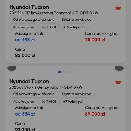
Hyundai Tucson
2021
124 913 km
Automat
Benzyna
1.6 T-GDI
110 kW
Od pierwszego właściciela
Książka serwisowa
Auta krajowe
1.6 T-GDI
+10 kolejnych
Miesięczna rata
Cena promocyjna
od 488 zł
78 000 zł
Cena
82 000 zł
Hyundai Tucson
2023
69 390 km
Benzyna
1.6 T-GDI
110 kW
Od pierwszego właściciela
Książka serwisowa
Auta krajowe
1.6 T-GDI
+7 kolejnych
Miesięczna rata
Cena promocyjna
od 554 zł
89 000 zł
Cena
93 000 zł