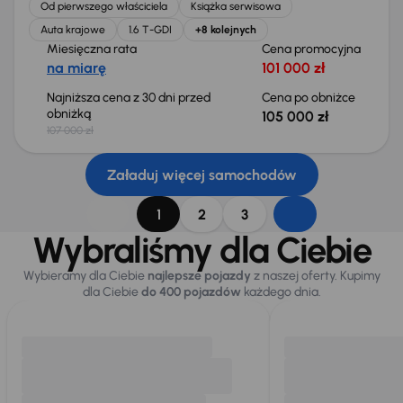
Od pierwszego właściciela
Książka serwisowa
Auta krajowe
1.6 T-GDI
+8 kolejnych
Miesięczna rata
Cena promocyjna
na miarę
101 000 zł
Najniższa cena z 30 dni przed
Cena po obniżce
obniżką
105 000 zł
107 000 zł
Załaduj więcej samochodów
1
2
3
Wybraliśmy dla Ciebie
Wybieramy dla Ciebie
najlepsze pojazdy
z naszej oferty. Kupimy
dla Ciebie
do 400 pojazdów
każdego dnia.