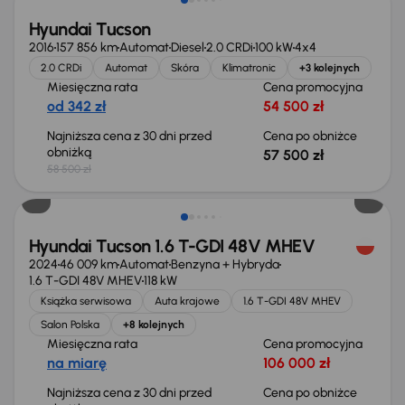
Hyundai Tucson
2016
157 856 km
Automat
Diesel
2.0 CRDi
100 kW
4x4
2.0 CRDi
Automat
Skóra
Klimatronic
+3 kolejnych
Miesięczna rata
Cena promocyjna
od 342 zł
54 500 zł
Najniższa cena z 30 dni przed
Cena po obniżce
obniżką
57 500 zł
58 500 zł
Taniej o 3 000 zł
Hyundai Tucson 1.6 T-GDI 48V MHEV
2024
46 009 km
Automat
Benzyna + Hybryda
1.6 T-GDI 48V MHEV
118 kW
Książka serwisowa
Auta krajowe
1.6 T-GDI 48V MHEV
Salon Polska
+8 kolejnych
Miesięczna rata
Cena promocyjna
na miarę
106 000 zł
Najniższa cena z 30 dni przed
Cena po obniżce