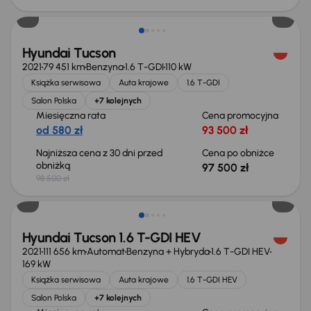
Hyundai Tucson
2021
79 451 km
Benzyna
1.6 T-GDI
110 kW
Książka serwisowa
Auta krajowe
1.6 T-GDI
Salon Polska
+7 kolejnych
Miesięczna rata
Cena promocyjna
od 580 zł
93 500 zł
Najniższa cena z 30 dni przed
Cena po obniżce
obniżką
97 500 zł
98 500 zł
Hyundai Tucson 1.6 T-GDI HEV
2021
111 656 km
Automat
Benzyna + Hybryda
1.6 T-GDI HEV
169 kW
Książka serwisowa
Auta krajowe
1.6 T-GDI HEV
Salon Polska
+7 kolejnych