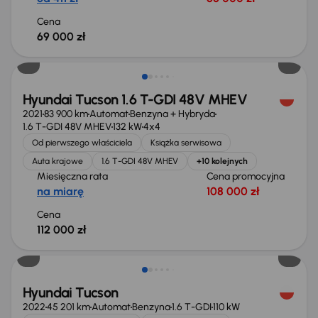
Cena
69 000 zł
Hyundai Tucson 1.6 T-GDI 48V MHEV
2021
83 900 km
Automat
Benzyna + Hybryda
1.6 T-GDI 48V MHEV
132 kW
4x4
Od pierwszego właściciela
Książka serwisowa
Auta krajowe
1.6 T-GDI 48V MHEV
+10 kolejnych
Miesięczna rata
Cena promocyjna
na miarę
108 000 zł
Cena
112 000 zł
Taniej o 2 000 zł
Hyundai Tucson
2022
45 201 km
Automat
Benzyna
1.6 T-GDI
110 kW