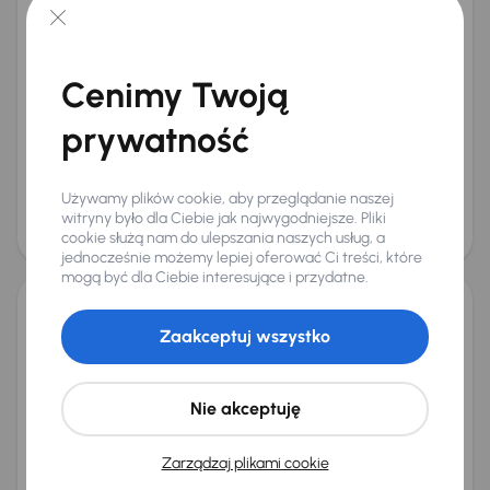
Hyundai Tucson 1.6 T-GDI HEV
2023
47 952 km
Automat
Benzyna + Hybryda
1.6 T-GDI HEV
169 kW
Cenimy Twoją
Od pierwszego właściciela
Książka serwisowa
Auta krajowe
1.6 T-GDI HEV
+9 kolejnych
prywatność
Miesięczna rata
Cena promocyjna
na miarę
113 000 zł
Najniższa cena z 30 dni przed
Cena po obniżce
Używamy plików cookie, aby przeglądanie naszej
obniżką
witryny było dla Ciebie jak najwygodniejsze. Pliki
117 000 zł
cookie służą nam do ulepszania naszych usług, a
120 000 zł
jednocześnie możemy lepiej oferować Ci treści, które
mogą być dla Ciebie interesujące i przydatne.
Hyundai Tucson
Zaakceptuj wszystko
2016
224 463 km
Diesel
2.0 CRDi
100 kW
Auta krajowe
2.0 CRDi
Salon Polska
Klimatronic
Nie akceptuję
+3 kolejnych
Miesięczna rata
Cena promocyjna
od 274 zł
43 000 zł
Zarządzaj plikami cookie
Cena