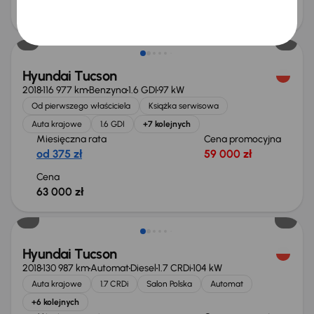
46 000 zł
Możliwość odliczenia VAT
Hyundai Tucson
2018
116 977 km
Benzyna
1.6 GDI
97 kW
Od pierwszego właściciela
Książka serwisowa
Auta krajowe
1.6 GDI
+7 kolejnych
Miesięczna rata
Cena promocyjna
od 375 zł
59 000 zł
Cena
63 000 zł
Taniej o 1 500 zł
Hyundai Tucson
2018
130 987 km
Automat
Diesel
1.7 CRDi
104 kW
Auta krajowe
1.7 CRDi
Salon Polska
Automat
+6 kolejnych