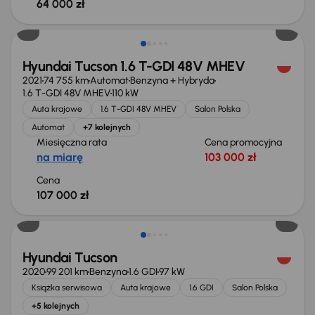
64 000 zł
Świeżo skupione
Hyundai Tucson 1.6 T-GDI 48V MHEV
2021
74 755 km
Automat
Benzyna + Hybryda
1.6 T-GDI 48V MHEV
110 kW
Auta krajowe
1.6 T-GDI 48V MHEV
Salon Polska
Automat
+7 kolejnych
Miesięczna rata
Cena promocyjna
na miarę
103 000 zł
Cena
107 000 zł
Taniej o 1 000 zł
Hyundai Tucson
2020
99 201 km
Benzyna
1.6 GDI
97 kW
Książka serwisowa
Auta krajowe
1.6 GDI
Salon Polska
+5 kolejnych