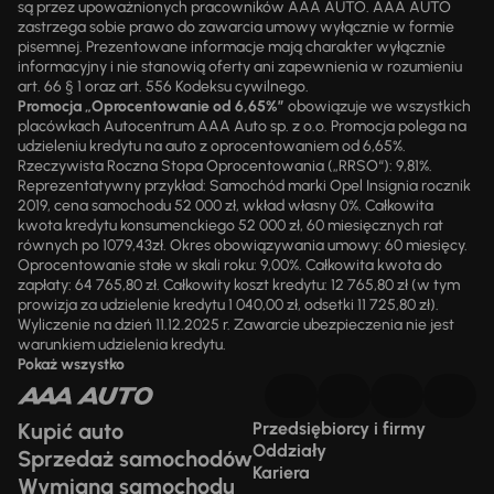
są przez upoważnionych pracowników AAA AUTO. AAA AUTO
zastrzega sobie prawo do zawarcia umowy wyłącznie w formie
pisemnej. Prezentowane informacje mają charakter wyłącznie
informacyjny i nie stanowią oferty ani zapewnienia w rozumieniu
art. 66 § 1 oraz art. 556 Kodeksu cywilnego.
Promocja „Oprocentowanie od 6,65%”
obowiązuje we wszystkich
placówkach Autocentrum AAA Auto sp. z o.o. Promocja polega na
udzieleniu kredytu na auto z oprocentowaniem od 6,65%.
Rzeczywista Roczna Stopa Oprocentowania („RRSO“): 9,81%.
Reprezentatywny przykład: Samochód marki Opel Insignia rocznik
2019, cena samochodu 52 000 zł, wkład własny 0%. Całkowita
kwota kredytu konsumenckiego 52 000 zł, 60 miesięcznych rat
równych po 1079,43zł. Okres obowiązywania umowy: 60 miesięcy.
Oprocentowanie stałe w skali roku: 9,00%. Całkowita kwota do
zapłaty: 64 765,80 zł. Całkowity koszt kredytu: 12 765,80 zł (w tym
prowizja za udzielenie kredytu 1 040,00 zł, odsetki 11 725,80 zł).
Wyliczenie na dzień 11.12.2025 r. Zawarcie ubezpieczenia nie jest
warunkiem udzielenia kredytu.
Pokaż wszystko
Kupić auto
Przedsiębiorcy i firmy
Oddziały
Sprzedaż samochodów
Kariera
Wymiana samochodu