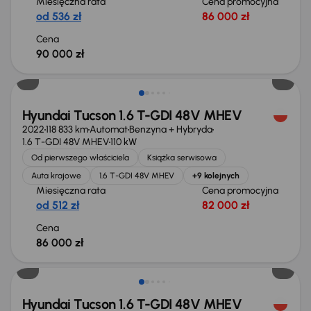
Miesięczna rata
Cena promocyjna
od 536 zł
86 000 zł
Cena
90 000 zł
Możliwość odliczenia VAT
Hyundai Tucson 1.6 T-GDI 48V MHEV
2022
118 833 km
Automat
Benzyna + Hybryda
1.6 T-GDI 48V MHEV
110 kW
Od pierwszego właściciela
Książka serwisowa
Auta krajowe
1.6 T-GDI 48V MHEV
+9 kolejnych
Miesięczna rata
Cena promocyjna
od 512 zł
82 000 zł
Cena
86 000 zł
Świeżo skupione
Hyundai Tucson 1.6 T-GDI 48V MHEV