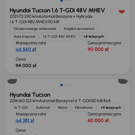
Hyundai Tucson 1.6 T-GDI 48V MHEV
2021
72 290 km
Automat
Benzyna + Hybryda
1.6 T-GDI 48V MHEV
110 kW
Od pierwszego właściciela
Książka serwisowa
Auta krajowe
1.6 T-GDI 48V MHEV
+8 kolejnych
Miesięczna rata
Cena promocyjna
od 560 zł
90 000 zł
Cena
94 000 zł
Hyundai Tucson
2016
160 122 km
Automat
Benzyna
1.6 T-GDI
130 kW
4x4
1.6 T-GDI
Automat
Skóra
Klimatronic
+4 kolejnych
Miesięczna rata
Cena promocyjna
od 381 zł
60 000 zł
Cena