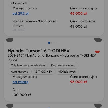
+3 kolejnych
Miesięczna rata
Cena promocyjna
od 292 zł
46 000 zł
Najniższa cena z 30 dni przed
Cena po obniżce
obniżką
49 000 zł
50 000 zł
Możliwość odliczenia VAT
Hyundai Tucson 1.6 T-GDI HEV
2023
134 347 km
Automat
Benzyna + Hybryda
1.6 T-GDI HEV
169 kW
Od pierwszego właściciela
Książka serwisowa
Auta krajowe
1.6 T-GDI HEV
+10 kolejnych
Miesięczna rata
Cena promocyjna
na miarę
96 000 zł
Cena
100 000 zł