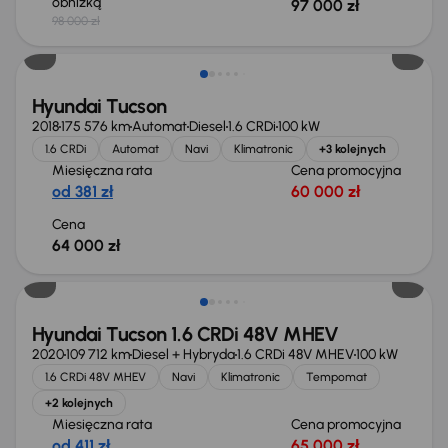
obniżką
97 000 zł
98 000 zł
Hyundai Tucson
2018
175 576 km
Automat
Diesel
1.6 CRDi
100 kW
1.6 CRDi
Automat
Navi
Klimatronic
+3 kolejnych
Miesięczna rata
Cena promocyjna
od 381 zł
60 000 zł
Cena
64 000 zł
Hyundai Tucson 1.6 CRDi 48V MHEV
2020
109 712 km
Diesel + Hybryda
1.6 CRDi 48V MHEV
100 kW
1.6 CRDi 48V MHEV
Navi
Klimatronic
Tempomat
+2 kolejnych
Miesięczna rata
Cena promocyjna
od 411 zł
65 000 zł