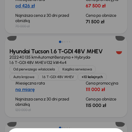
od 426 zł
67 500 zł
Najniższa cena z 30 dni przed
Cena po obniżce
obniżką
71 500 zł
70 000 zł
Taniej o 5 000 zł
Hyundai Tucson 1.6 T-GDI 48V MHEV
2022
40 135 km
Automat
Benzyna + Hybryda
1.6 T-GDI 48V MHEV
132 kW
4x4
Od pierwszego właściciela
Książka serwisowa
Auta krajowe
1.6 T-GDI 48V MHEV
+10 kolejnych
Miesięczna rata
Cena promocyjna
na miarę
111 000 zł
Najniższa cena z 30 dni przed
Cena po obniżce
obniżką
115 000 zł
120 000 zł
Taniej o 3 000 zł