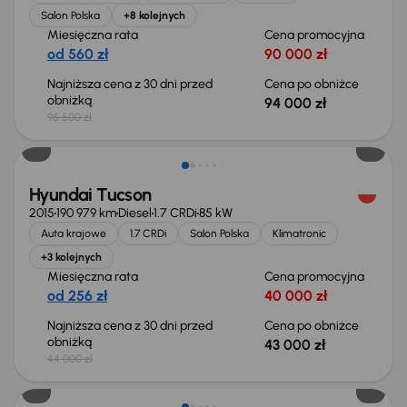
Salon Polska
+8 kolejnych
Miesięczna rata
Cena promocyjna
od 560 zł
90 000 zł
Najniższa cena z 30 dni przed
Cena po obniżce
obniżką
94 000 zł
95 500 zł
Taniej o 1 000 zł
Hyundai Tucson
2015
190 979 km
Diesel
1.7 CRDi
85 kW
Auta krajowe
1.7 CRDi
Salon Polska
Klimatronic
+3 kolejnych
Miesięczna rata
Cena promocyjna
od 256 zł
40 000 zł
Najniższa cena z 30 dni przed
Cena po obniżce
obniżką
43 000 zł
44 000 zł
Taniej o 1 000 zł