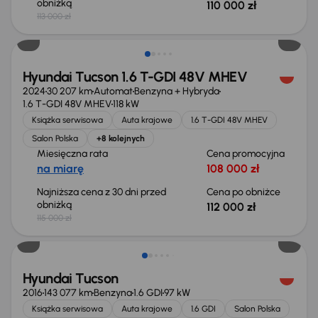
obniżką
110 000 zł
113 000 zł
Taniej o 3 000 zł
Hyundai Tucson 1.6 T-GDI 48V MHEV
2024
30 207 km
Automat
Benzyna + Hybryda
1.6 T-GDI 48V MHEV
118 kW
Książka serwisowa
Auta krajowe
1.6 T-GDI 48V MHEV
Salon Polska
+8 kolejnych
Miesięczna rata
Cena promocyjna
na miarę
108 000 zł
Najniższa cena z 30 dni przed
Cena po obniżce
obniżką
112 000 zł
115 000 zł
Taniej o 1 000 zł
Hyundai Tucson
2016
143 077 km
Benzyna
1.6 GDI
97 kW
Książka serwisowa
Auta krajowe
1.6 GDI
Salon Polska