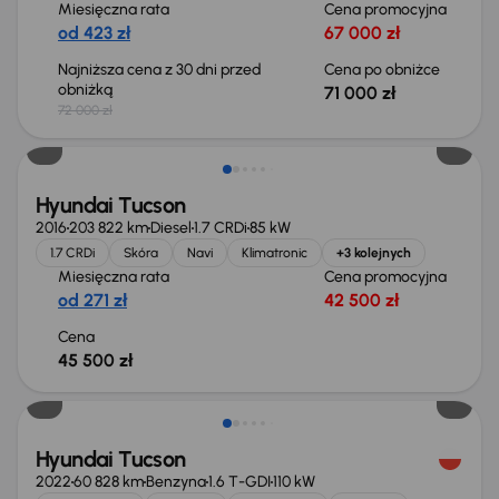
Miesięczna rata
Cena promocyjna
od 423 zł
67 000 zł
Najniższa cena z 30 dni przed
Cena po obniżce
obniżką
71 000 zł
72 000 zł
Hyundai Tucson
2016
203 822 km
Diesel
1.7 CRDi
85 kW
1.7 CRDi
Skóra
Navi
Klimatronic
+3 kolejnych
Miesięczna rata
Cena promocyjna
od 271 zł
42 500 zł
Cena
45 500 zł
Możliwość odliczenia VAT
Hyundai Tucson
2022
60 828 km
Benzyna
1.6 T-GDI
110 kW