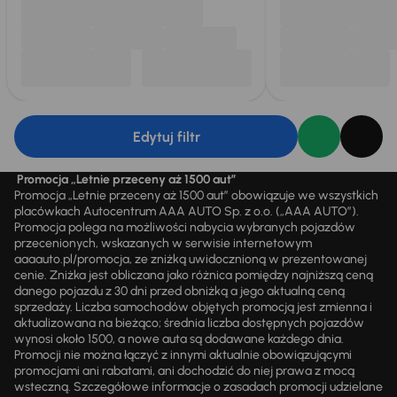
Edytuj filtr
Promocja „Letnie przeceny aż 1500 aut”
Promocja „Letnie przeceny aż 1500 aut” obowiązuje we wszystkich
placówkach Autocentrum AAA AUTO Sp. z o.o. („AAA AUTO”).
Promocja polega na możliwości nabycia wybranych pojazdów
przecenionych, wskazanych w serwisie internetowym
aaaauto.pl/promocja, ze zniżką uwidocznioną w prezentowanej
cenie. Zniżka jest obliczana jako różnica pomiędzy najniższą ceną
danego pojazdu z 30 dni przed obniżką a jego aktualną ceną
sprzedaży. Liczba samochodów objętych promocją jest zmienna i
aktualizowana na bieżąco; średnia liczba dostępnych pojazdów
wynosi około 1500, a nowe auta są dodawane każdego dnia.
Promocji nie można łączyć z innymi aktualnie obowiązującymi
promocjami ani rabatami, ani dochodzić do niej prawa z mocą
wsteczną. Szczegółowe informacje o zasadach promocji udzielane