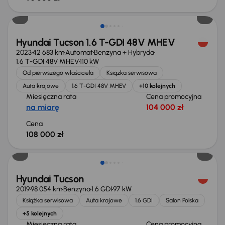
Możliwość odliczenia VAT
Hyundai Tucson 1.6 T-GDI 48V MHEV
2023
42 683 km
Automat
Benzyna + Hybryda
1.6 T-GDI 48V MHEV
110 kW
Od pierwszego właściciela
Książka serwisowa
Auta krajowe
1.6 T-GDI 48V MHEV
+10 kolejnych
Miesięczna rata
Cena promocyjna
na miarę
104 000 zł
Cena
108 000 zł
Hyundai Tucson
2019
98 054 km
Benzyna
1.6 GDI
97 kW
Książka serwisowa
Auta krajowe
1.6 GDI
Salon Polska
+5 kolejnych
Miesięczna rata
Cena promocyjna