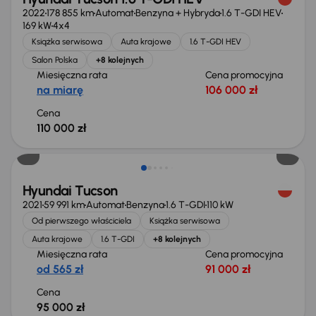
2022
178 855 km
Automat
Benzyna + Hybryda
1.6 T-GDI HEV
169 kW
4x4
Książka serwisowa
Auta krajowe
1.6 T-GDI HEV
Salon Polska
+8 kolejnych
Miesięczna rata
Cena promocyjna
na miarę
106 000 zł
Cena
110 000 zł
Hyundai Tucson
2021
59 991 km
Automat
Benzyna
1.6 T-GDI
110 kW
Od pierwszego właściciela
Książka serwisowa
Auta krajowe
1.6 T-GDI
+8 kolejnych
Miesięczna rata
Cena promocyjna
od 565 zł
91 000 zł
Cena
95 000 zł
Taniej o 1 000 zł