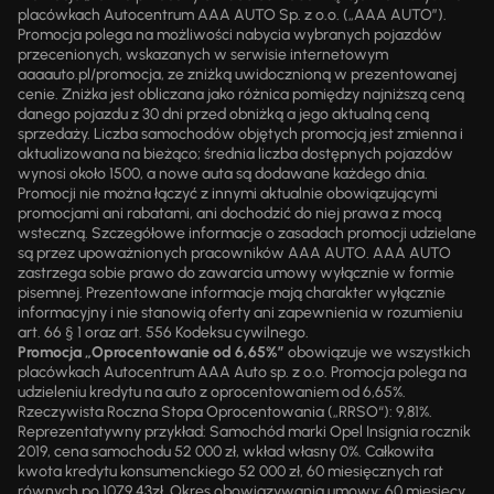
placówkach Autocentrum AAA AUTO Sp. z o.o. („AAA AUTO”).
Promocja polega na możliwości nabycia wybranych pojazdów
przecenionych, wskazanych w serwisie internetowym
aaaauto.pl/promocja, ze zniżką uwidocznioną w prezentowanej
cenie. Zniżka jest obliczana jako różnica pomiędzy najniższą ceną
danego pojazdu z 30 dni przed obniżką a jego aktualną ceną
sprzedaży. Liczba samochodów objętych promocją jest zmienna i
aktualizowana na bieżąco; średnia liczba dostępnych pojazdów
wynosi około 1500, a nowe auta są dodawane każdego dnia.
Promocji nie można łączyć z innymi aktualnie obowiązującymi
promocjami ani rabatami, ani dochodzić do niej prawa z mocą
wsteczną. Szczegółowe informacje o zasadach promocji udzielane
są przez upoważnionych pracowników AAA AUTO. AAA AUTO
zastrzega sobie prawo do zawarcia umowy wyłącznie w formie
pisemnej. Prezentowane informacje mają charakter wyłącznie
informacyjny i nie stanowią oferty ani zapewnienia w rozumieniu
art. 66 § 1 oraz art. 556 Kodeksu cywilnego.
Promocja „Oprocentowanie od 6,65%”
obowiązuje we wszystkich
placówkach Autocentrum AAA Auto sp. z o.o. Promocja polega na
udzieleniu kredytu na auto z oprocentowaniem od 6,65%.
Rzeczywista Roczna Stopa Oprocentowania („RRSO“): 9,81%.
Reprezentatywny przykład: Samochód marki Opel Insignia rocznik
2019, cena samochodu 52 000 zł, wkład własny 0%. Całkowita
kwota kredytu konsumenckiego 52 000 zł, 60 miesięcznych rat
równych po 1079,43zł. Okres obowiązywania umowy: 60 miesięcy.