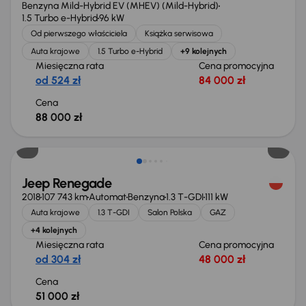
Benzyna Mild-Hybrid EV (MHEV) (Mild-Hybrid)
1.5 Turbo e-Hybrid
96 kW
Od pierwszego właściciela
Książka serwisowa
Auta krajowe
1.5 Turbo e-Hybrid
+9 kolejnych
Miesięczna rata
Cena promocyjna
od 524 zł
84 000 zł
Cena
88 000 zł
Jeep Renegade
2018
107 743 km
Automat
Benzyna
1.3 T-GDI
111 kW
Auta krajowe
1.3 T-GDI
Salon Polska
GAZ
+4 kolejnych
Miesięczna rata
Cena promocyjna
od 304 zł
48 000 zł
Cena
51 000 zł
Możliwość odliczenia VAT