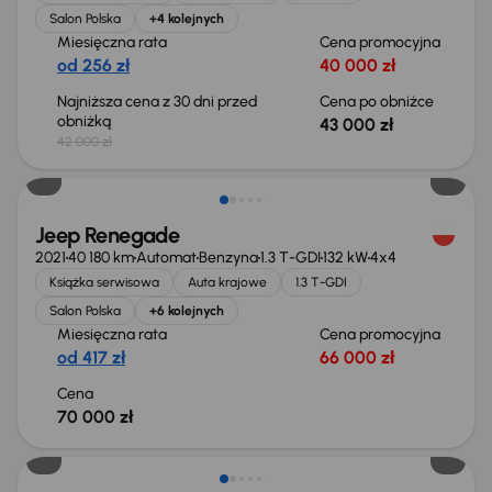
Salon Polska
+4 kolejnych
Miesięczna rata
Cena promocyjna
od 256 zł
40 000 zł
Najniższa cena z 30 dni przed
Cena po obniżce
obniżką
43 000 zł
42 000 zł
Możliwość odliczenia VAT
Jeep Renegade
2021
40 180 km
Automat
Benzyna
1.3 T-GDI
132 kW
4x4
Książka serwisowa
Auta krajowe
1.3 T-GDI
Salon Polska
+6 kolejnych
Miesięczna rata
Cena promocyjna
od 417 zł
66 000 zł
Cena
70 000 zł