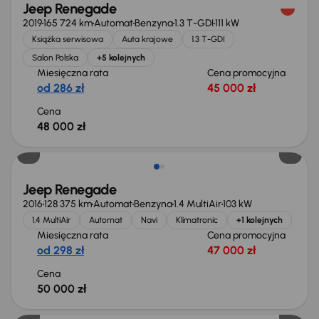
Jeep Renegade
2019
165 724 km
Automat
Benzyna
1.3 T-GDI
111 kW
Książka serwisowa
Auta krajowe
1.3 T-GDI
Salon Polska
+5 kolejnych
Miesięczna rata
Cena promocyjna
od 286 zł
45 000 zł
Cena
48 000 zł
Jeep Renegade
2016
128 375 km
Automat
Benzyna
1.4 MultiAir
103 kW
1.4 MultiAir
Automat
Navi
Klimatronic
+1 kolejnych
Miesięczna rata
Cena promocyjna
od 298 zł
47 000 zł
Cena
50 000 zł