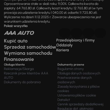
Oprocentowanie stałe w skali roku: 9,00%. Całkowita kwota do
zapłaty: 64 765,80 zł. Całkowity koszt kredytu: 12 765,80 zł (w tym
prowizja za udzielenie kredytu 1 040,00 zł, odsetki 11 725,80 zł).
Wyliczenie na dzień 11.12.2025 r. Zawarcie ubezpieczenia nie jest
warunkiem udzielenia kredytu.
Pokaż wszystko
Kupić auto
Przedsiębiorcy i firmy
Oddziały
Sprzedaż samochodów
Kariera
Wymiana samochodu
Finansowanie
Obsługa klienta
Dokumenty prawne
Reklamacje/Skarga
Regulamin strony
Rzecznik praw klientów AAA
Obsługa danych osobowych
AUTO
Przetwarzanie danych
Dokumenty do pobrania
osobowych
Zasady korzystania z plików
cookies
Ustawienia plików cookie
DataAct
Cennik sprzedaży dodatkowej
Regulacje dot. płatności