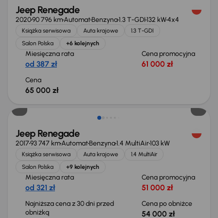
Jeep Renegade
2020
90 796 km
Automat
Benzyna
1.3 T-GDI
132 kW
4x4
Książka serwisowa
Auta krajowe
1.3 T-GDI
Salon Polska
+6 kolejnych
Miesięczna rata
Cena promocyjna
od 387 zł
61 000 zł
Cena
65 000 zł
Taniej o 1 000 zł
Jeep Renegade
2017
93 747 km
Automat
Benzyna
1.4 MultiAir
103 kW
Książka serwisowa
Auta krajowe
1.4 MultiAir
Salon Polska
+9 kolejnych
Miesięczna rata
Cena promocyjna
od 321 zł
51 000 zł
Najniższa cena z 30 dni przed
Cena po obniżce
obniżką
54 000 zł