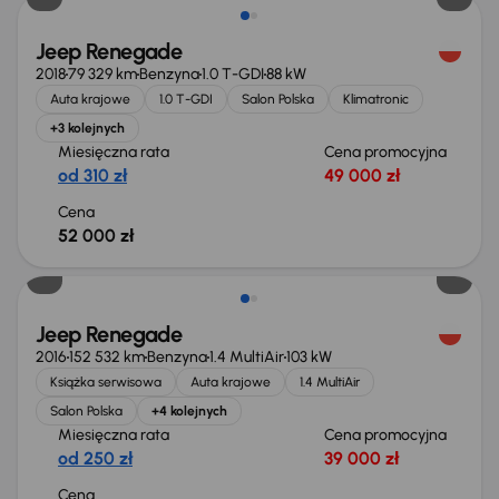
Jeep Renegade
2018
79 329 km
Benzyna
1.0 T-GDI
88 kW
Auta krajowe
1.0 T-GDI
Salon Polska
Klimatronic
+3 kolejnych
Miesięczna rata
Cena promocyjna
od 310 zł
49 000 zł
Cena
52 000 zł
Jeep Renegade
2016
152 532 km
Benzyna
1.4 MultiAir
103 kW
Książka serwisowa
Auta krajowe
1.4 MultiAir
Salon Polska
+4 kolejnych
Miesięczna rata
Cena promocyjna
od 250 zł
39 000 zł
Cena