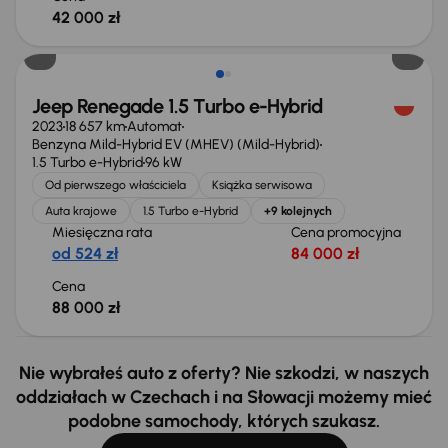
42 000 zł
Możliwość odliczenia VAT
Jeep Renegade 1.5 Turbo e-Hybrid
2023
18 657 km
Automat
Benzyna Mild-Hybrid EV (MHEV) (Mild-Hybrid)
1.5 Turbo e-Hybrid
96 kW
Od pierwszego właściciela
Książka serwisowa
Auta krajowe
1.5 Turbo e-Hybrid
+9 kolejnych
Miesięczna rata
Cena promocyjna
od 524 zł
84 000 zł
Cena
88 000 zł
Nie wybrałeś auto z oferty? Nie szkodzi, w naszych
oddziałach w Czechach i na Słowacji możemy mieć
podobne samochody, których szukasz.