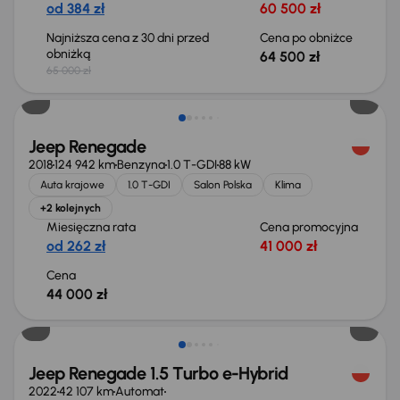
od 384 zł
60 500 zł
Najniższa cena z 30 dni przed
Cena po obniżce
obniżką
64 500 zł
65 000 zł
Jeep Renegade
2018
124 942 km
Benzyna
1.0 T-GDI
88 kW
Auta krajowe
1.0 T-GDI
Salon Polska
Klima
+2 kolejnych
Miesięczna rata
Cena promocyjna
od 262 zł
41 000 zł
Cena
44 000 zł
Jeep Renegade 1.5 Turbo e-Hybrid
2022
42 107 km
Automat