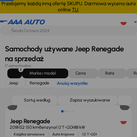
Jeep
Renegade
Anuluj wszystko
Przebijemy każdą inną ofertę SKUPU. Darmowa wycena auta
online
TU
.
Samochody używane Jeep Renegade
na sprzedaż
17 samochodów
2
Marka i model
Cena
Rata
R
Jeep
Renegade
Anuluj wszystko
Sortuj według
Zapisz wyszukiwanie
Jeep Renegade
2018
152 150 km
Benzyna
1.0 T-GDI
88 kW
Książka serwisowa
Auta krajowe
1.0 T-GDI