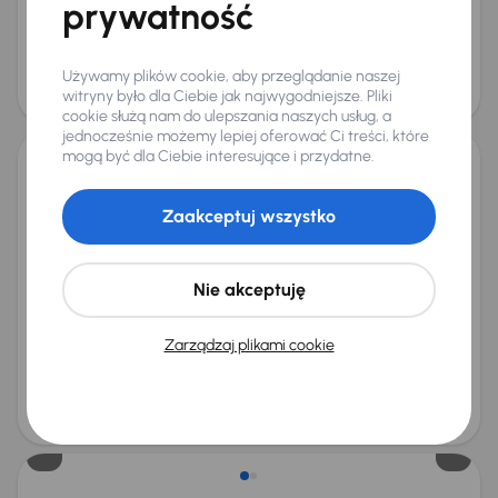
prywatność
Miesięczna rata
Cena promocyjna
od 280 zł
44 000 zł
Cena
Używamy plików cookie, aby przeglądanie naszej
47 000 zł
witryny było dla Ciebie jak najwygodniejsze. Pliki
Możliwość odliczenia VAT
cookie służą nam do ulepszania naszych usług, a
jednocześnie możemy lepiej oferować Ci treści, które
mogą być dla Ciebie interesujące i przydatne.
Jeep Renegade 1.5 Turbo e-Hybrid
2022
21 660 km
Automat
Zaakceptuj wszystko
Benzyna Mild-Hybrid EV (MHEV) (Mild-Hybrid)
1.5 Turbo e-Hybrid
96 kW
Od pierwszego właściciela
Książka serwisowa
Nie akceptuję
Auta krajowe
1.5 Turbo e-Hybrid
+9 kolejnych
Miesięczna rata
Cena promocyjna
Zarządzaj plikami cookie
od 548 zł
88 000 zł
Cena
92 000 zł