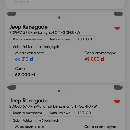
55 000 zł
Extra zniżka 2 900 zł
Jeep Renegade
2019
97 528 km
Benzyna
1.0 T-GDI
88 kW
Książka serwisowa
Auta krajowe
1.0 T-GDI
Salon Polska
+4 kolejnych
Miesięczna rata
Cena promocyjna
od 310 zł
49 000 zł
Cena
52 000 zł
Taniej o 500 zł
Jeep Renegade
2018
33 670 km
Automat
Benzyna
1.3 T-GDI
110 kW
Książka serwisowa
Auta krajowe
1.3 T-GDI
Salon Polska
+5 kolejnych
Miesięczna rata
Cena promocyjna