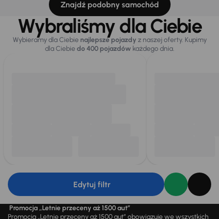
Znajdź podobny samochód
Wybraliśmy dla Ciebie
Wybieramy dla Ciebie
najlepsze pojazdy
z naszej oferty. Kupimy
dla Ciebie
do 400 pojazdów
każdego dnia.
Edytuj filtr
Promocja „Letnie przeceny aż 1500 aut”
Promocja „Letnie przeceny aż 1500 aut” obowiązuje we wszystkich