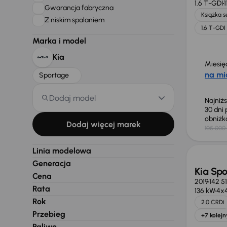
1.6 T-GDI
Gwarancja fabryczna
Książka 
Z niskim spalaniem
1.6 T-GDI
Marka i model
Kia
Miesię
na mi
Sportage
Dodaj model
Najniż
30 dni
obniż
Dodaj więcej marek
105 000 
Linia modelowa
Generacja
Kia Sp
Cena
2019
142 5
Rata
136 kW
4x
Rok
2.0 CRDi
Przebieg
+7 kolejn
Paliwo