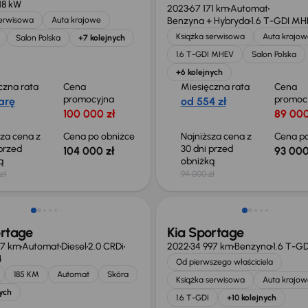
118 kW
2023
67 171 km
Automat
serwisowa
Auta krajowe
Benzyna + Hybryda
1.6 T-GDI M
Książka serwisowa
Auta krajow
Salon Polska
+7 kolejnych
1.6 T-GDI MHEV
Salon Polska
+6 kolejnych
czna rata
Cena
Miesięczna rata
Cena
promocyjna
promoc
arę
od 554 zł
100 000 zł
89 000
sza cena z
Cena po obniżce
Najniższa cena z
Cena po
 przed
30 dni przed
104 000 zł
93 000
ką
obniżką
zł
94 000 zł
ortage
Kia Sportage
17 km
Automat
Diesel
2.0 CRDi
2022
34 997 km
Benzyna
1.6 T-GD
4
Od pierwszego właściciela
185 KM
Automat
Skóra
Książka serwisowa
Auta krajow
ych
1.6 T-GDI
+10 kolejnych