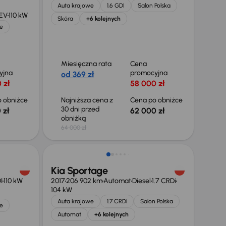
Auta krajowe
1.6 GDI
Salon Polska
HEV
110 kW
Skóra
+6 kolejnych
e
Miesięczna rata
Cena
yjna
promocyjna
od 369 zł
 zł
58 000 zł
 obniżce
Najniższa cena z
Cena po obniżce
30 dni przed
 zł
62 000 zł
obniżką
64 000 zł
Kia Sportage
I
110 kW
2017
206 902 km
Automat
Diesel
1.7 CRDi
104 kW
Auta krajowe
1.7 CRDi
Salon Polska
e
Automat
+6 kolejnych