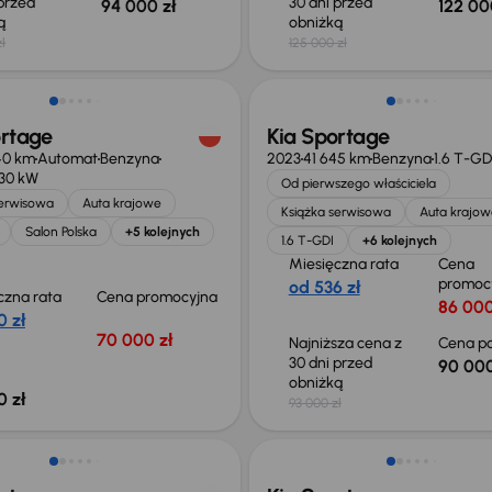
 przed
30 dni przed
94 000 zł
122 00
ką
obniżką
ł
125 000 zł
Taniej o 3 000 zł
ortage
Kia Sportage
40 km
Automat
Benzyna
2023
41 645 km
Benzyna
1.6 T-GD
130 kW
Od pierwszego właściciela
serwisowa
Auta krajowe
Książka serwisowa
Auta krajow
Salon Polska
+5 kolejnych
1.6 T-GDI
+6 kolejnych
Miesięczna rata
Cena
promoc
od 536 zł
czna rata
Cena promocyjna
86 000
0 zł
70 000 zł
Najniższa cena z
Cena po
30 dni przed
90 000
obniżką
0 zł
93 000 zł
Możliwość odliczenia VAT