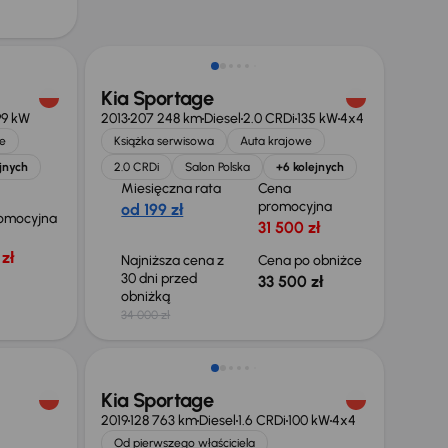
Taniej o 500 zł
Kia Sportage
99 kW
2013
207 248 km
Diesel
2.0 CRDi
135 kW
4x4
e
Książka serwisowa
Auta krajowe
jnych
2.0 CRDi
Salon Polska
+6 kolejnych
Miesięczna rata
Cena
promocyjna
od 199 zł
omocyjna
31 500 zł
zł
Najniższa cena z
Cena po obniżce
30 dni przed
33 500 zł
obniżką
34 000 zł
Możliwość odliczenia VAT
Kia Sportage
2019
128 763 km
Diesel
1.6 CRDi
100 kW
4x4
Od pierwszego właściciela