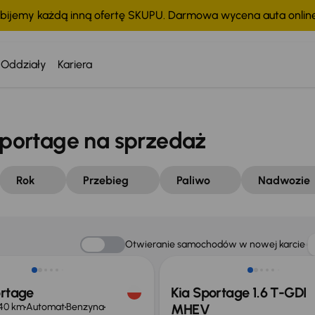
bijemy każdą inną ofertę SKUPU. Darmowa wycena auta onli
Oddziały
Kariera
portage na sprzedaż
Rok
Przebieg
Paliwo
Nadwozie
o 1 000 zł
Taniej o 1 000 zł
Otwieranie samochodów w nowej karcie
ortage
Kia Sportage 1.6 T-GDI
40 km
Automat
Benzyna
MHEV