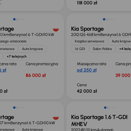
118 000 zł
ł
ość odliczenia VAT
ortage
Kia Sportage
10 km
Benzyna
1.6 T-GDI
110 kW
2012
126 468 km
Benzyna
1.6 GDI
zego właściciela
Książka serwisowa
Auta krajow
serwisowa
Auta krajowe
1.6 GDI
Salon Polska
+4 kole
+7 kolejnych
czna rata
Cena promocyjna
Miesięczna rata
Cena pr
 zł
od 250 zł
86 000 zł
39 000 
Cena
0 zł
42 000 zł
Taniej o 1 500 zł
ortage
Kia Sportage 1.6 T-GDI
07 km
Benzyna
1.6 T-GDI
110 kW
MHEV
serwisowa
Auta krajowe
2022
80 111 km
Automat