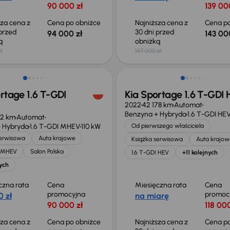
90 000 zł
139 00
sza cena z
Cena po obniżce
Najniższa cena z
Cena po
 przed
30 dni przed
94 000 zł
143 00
ką
obniżką
ł
147 000 zł
o 1 000 zł
Taniej o 3 000 zł
rtage 1.6 T-GDI
Kia Sportage 1.6 T-GDI
2022
42 178 km
Automat
Benzyna + Hybryda
1.6 T-GDI HE
62 km
Automat
 Hybryda
1.6 T-GDI MHEV
110 kW
Od pierwszego właściciela
serwisowa
Auta krajowe
Książka serwisowa
Auta krajow
I MHEV
Salon Polska
1.6 T-GDI HEV
+11 kolejnych
ych
czna rata
Cena
Miesięczna rata
Cena
promocyjna
promoc
0 zł
na miarę
90 000 zł
118 000
sza cena z
Cena po obniżce
Najniższa cena z
Cena po