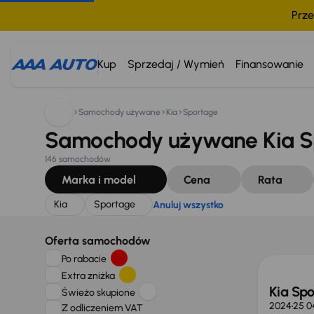
Prze
Szukam:
Kia
Sportage
Anuluj wszystko
Kup
Sprzedaj / Wymień
Finansowanie
Samochody używane
Kia
Sportage
Samochody używane Kia S
146 samochodów
Marka i model
Cena
Rata
Kia
Sportage
Anuluj wszystko
Taniej 
Oferta samochodów
Po rabacie
Extra zniżka
Kia Sp
Świeżo skupione
2024
25 0
Z odliczeniem VAT