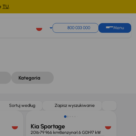
ne
TU
.
Sortuj według
Zapisz wyszukiwanie
800 033 000
Menu
Kategoria
Taniej o 2 000 zł
Sortuj według
Zapisz wyszukiwanie
Kia Sportage
2016
79 966 km
Benzyna
1.6 GDI
97 kW