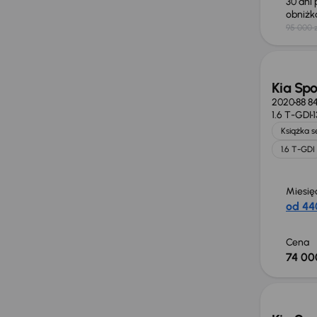
30 dni
obniż
95 000 z
Kia Sp
2020
88 8
1.6 T-GDI
Książka 
1.6 T-GDI
Miesię
od 44
Cena
74 00