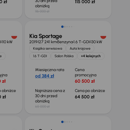
30 dni przed
0 zł
115 000 zł
obniżką
116 000 zł
Taniej o 500 zł
Kia Sportage
I
110 kW
2019
127 241 km
Benzyna
1.6 T-GDI
130 kW
Książka serwisowa
Auta krajowe
e
1.6 T-GDI
Salon Polska
+4 kolejnych
Miesięczna rata
Cena
yjna
promocyjna
od 384 zł
 zł
60 500 zł
 obniżce
Najniższa cena z
Cena po obniżce
30 dni przed
 zł
64 500 zł
obniżką
65 000 zł