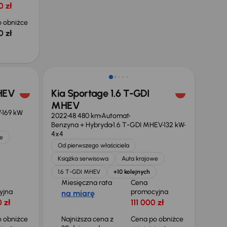
0 zł
 obniżce
0 zł
Taniej o 1 000 zł
 HEV
Kia Sportage 1.6 T-GDI
MHEV
V
169 kW
2022
48 480 km
Automat
Benzyna + Hybryda
1.6 T-GDI MHEV
132 kW
4x4
e
Od pierwszego właściciela
Książka serwisowa
Auta krajowe
1.6 T-GDI MHEV
+10 kolejnych
Miesięczna rata
Cena
yjna
promocyjna
na miarę
 zł
111 000 zł
 obniżce
Najniższa cena z
Cena po obniżce