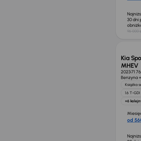
Najniż
30 dni
obniż
96 000 z
Taniej 
Kia Spo
MHEV
2023
71 7
Benzyna +
Książka 
1.6 T-GD
+6 kolejn
Miesię
od 56
Najniż