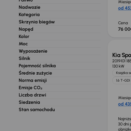
Miesię
Nadwozie
od 452
Kategoria
Skrzynia biegów
Cena
Napęd
76 00
Taniej 
Kolor
Moc
Wyposażenie
Kia Sp
Silnik
2019
101 1
Pojemność silnika
130 kW
Średnie zużycie
Książka 
Norma emisji
1.6 T-GDI
Emisje CO₂
Liczba drzwi
Miesię
Siedzenia
od 435
Stan samochodu
Najniż
30 dni
obniż