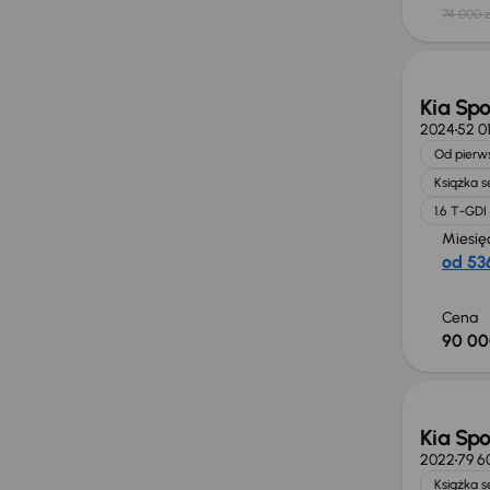
74 000 z
Możliw
Kia Sp
2024
52 0
Od pierws
Książka 
1.6 T-GDI
Miesię
od 536
Cena
90 00
Kia Sp
2022
79 6
Książka 