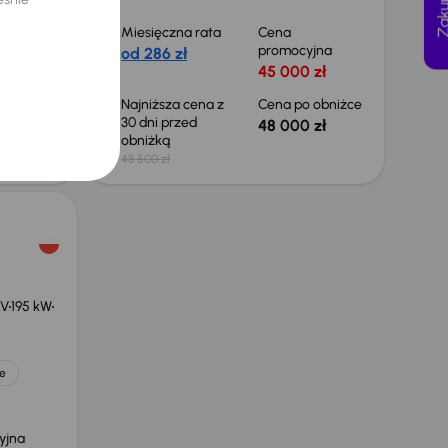
Miesięczna rata
Cena
yjna
promocyjna
od 286 zł
 zł
45 000 zł
 obniżce
Najniższa cena z
Cena po obniżce
30 dni przed
 zł
48 000 zł
obniżką
48 500 zł
EV
195 kW
e
yjna