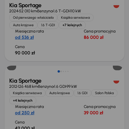
Kia Sportage
2024
52 010 km
Benzyna
1.6 T-GDI
110 kW
Od pierwszego właściciela
Książka serwisowa
Auta krajowe
1.6 T-GDI
+7 kolejnych
Miesięczna rata
Cena promocyjna
od 536 zł
86 000 zł
Cena
90 000 zł
Kia Sportage
2012
126 468 km
Benzyna
1.6 GDI
99 kW
Książka serwisowa
Auta krajowe
1.6 GDI
Salon Polska
+4 kolejnych
Miesięczna rata
Cena promocyjna
od 250 zł
39 000 zł
Cena
42 000 zł