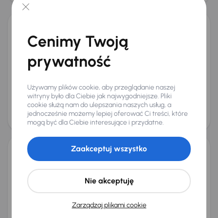
Kia Sportage
Cenimy Twoją
2021
84 266 km
Automat
Benzyna
1.6 T-GDI
130 kW
prywatność
Książka serwisowa
Auta krajowe
1.6 T-GDI
Salon Polska
+5 kolejnych
Miesięczna rata
Cena promocyjna
Używamy plików cookie, aby przeglądanie naszej
od 476 zł
76 000 zł
witryny było dla Ciebie jak najwygodniejsze. Pliki
cookie służą nam do ulepszania naszych usług, a
Cena
jednocześnie możemy lepiej oferować Ci treści, które
80 000 zł
mogą być dla Ciebie interesujące i przydatne.
Możliwość odliczenia VAT
Zaakceptuj wszystko
Kia Sportage
2024
50 589 km
Benzyna
1.6 T-GDI
110 kW
Nie akceptuję
Od pierwszego właściciela
Książka serwisowa
Auta krajowe
1.6 T-GDI
+7 kolejnych
Miesięczna rata
Cena promocyjna
Zarządzaj plikami cookie
od 536 zł
86 000 zł