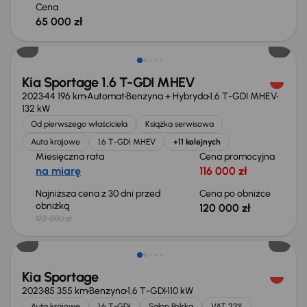
Cena
65 000 zł
Taniej o 2 000 zł
Kia Sportage 1.6 T-GDI MHEV
2023
44 196 km
Automat
Benzyna + Hybryda
1.6 T-GDI MHEV
132 kW
Od pierwszego właściciela
Książka serwisowa
Auta krajowe
1.6 T-GDI MHEV
+11 kolejnych
Miesięczna rata
Cena promocyjna
na miarę
116 000 zł
Najniższa cena z 30 dni przed
Cena po obniżce
obniżką
120 000 zł
122 000 zł
Taniej o 1 000 zł
Kia Sportage
2023
85 355 km
Benzyna
1.6 T-GDI
110 kW
Auta krajowe
1.6 T-GDI
Salon Polska
VAT 23%