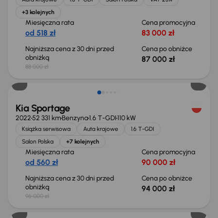
+3 kolejnych
Miesięczna rata
Cena promocyjna
od 518 zł
83 000 zł
Najniższa cena z 30 dni przed
Cena po obniżce
obniżką
87 000 zł
88 000 zł
Taniej o 2 000 zł
Kia Sportage
2022
52 331 km
Benzyna
1.6 T-GDI
110 kW
Książka serwisowa
Auta krajowe
1.6 T-GDI
Salon Polska
+7 kolejnych
Miesięczna rata
Cena promocyjna
od 560 zł
90 000 zł
Najniższa cena z 30 dni przed
Cena po obniżce
obniżką
94 000 zł
96 000 zł
Taniej o 1 000 zł