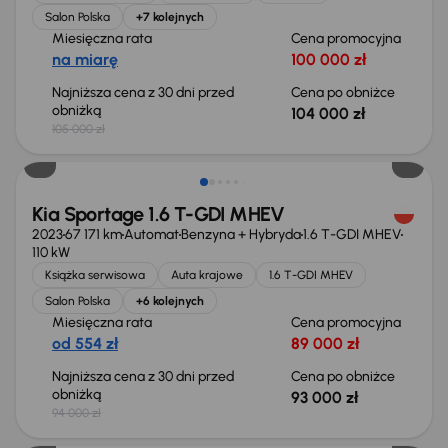
Salon Polska
+7 kolejnych
Miesięczna rata
Cena promocyjna
na miarę
100 000 zł
Najniższa cena z 30 dni przed
Cena po obniżce
obniżką
104 000 zł
105 000 zł
Taniej o 1 000 zł
Kia Sportage 1.6 T-GDI MHEV
2023
67 171 km
Automat
Benzyna + Hybryda
1.6 T-GDI MHEV
110 kW
Książka serwisowa
Auta krajowe
1.6 T-GDI MHEV
Salon Polska
+6 kolejnych
Miesięczna rata
Cena promocyjna
od 554 zł
89 000 zł
Najniższa cena z 30 dni przed
Cena po obniżce
obniżką
93 000 zł
94 000 zł
Taniej o 2 000 zł