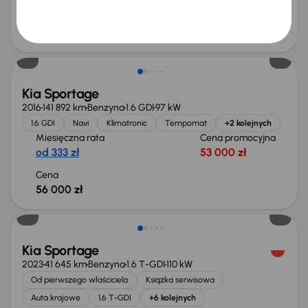
Cena
90 000 zł
Kia Sportage
2016
141 892 km
Benzyna
1.6 GDI
97 kW
1.6 GDI
Navi
Klimatronic
Tempomat
+2 kolejnych
Miesięczna rata
Cena promocyjna
od 333 zł
53 000 zł
Cena
56 000 zł
Taniej o 1 000 zł
Kia Sportage
2023
41 645 km
Benzyna
1.6 T-GDI
110 kW
Od pierwszego właściciela
Książka serwisowa
Auta krajowe
1.6 T-GDI
+6 kolejnych