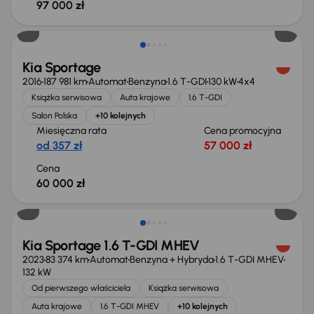
97 000 zł
Kia Sportage
2016
187 981 km
Automat
Benzyna
1.6 T-GDI
130 kW
4x4
Książka serwisowa
Auta krajowe
1.6 T-GDI
Salon Polska
+10 kolejnych
Miesięczna rata
Cena promocyjna
od 357 zł
57 000 zł
Cena
60 000 zł
Możliwość odliczenia VAT
Kia Sportage 1.6 T-GDI MHEV
2023
83 374 km
Automat
Benzyna + Hybryda
1.6 T-GDI MHEV
132 kW
Od pierwszego właściciela
Książka serwisowa
Auta krajowe
1.6 T-GDI MHEV
+10 kolejnych