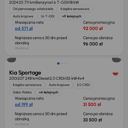
2024
25 711 km
Benzyna
1.6 T-GDI
118 kW
Od pierwszego właściciela
Książka serwisowa
Auta krajowe
1.6 T-GDI
+9 kolejnych
Miesięczna rata
Cena promocyjna
od 571 zł
92 000 zł
Najniższa cena z 30 dni przed
Cena po obniżce
obniżką
96 000 zł
98 000 zł
Taniej o 500 zł
Kia Sportage
2013
207 248 km
Diesel
2.0 CRDi
135 kW
4x4
Książka serwisowa
Auta krajowe
2.0 CRDi
Salon Polska
+6 kolejnych
Miesięczna rata
Cena promocyjna
od 199 zł
31 500 zł
Najniższa cena z 30 dni przed
Cena po obniżce
obniżką
33 500 zł
34 000 zł