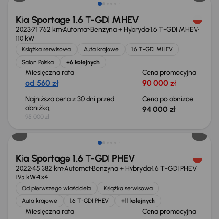
Kia Sportage 1.6 T-GDI MHEV
2023
71 762 km
Automat
Benzyna + Hybryda
1.6 T-GDI MHEV
110 kW
Książka serwisowa
Auta krajowe
1.6 T-GDI MHEV
Salon Polska
+6 kolejnych
Miesięczna rata
Cena promocyjna
od 560 zł
90 000 zł
Najniższa cena z 30 dni przed
Cena po obniżce
obniżką
94 000 zł
95 000 zł
Taniej o 4 000 zł
Kia Sportage 1.6 T-GDI PHEV
2022
45 382 km
Automat
Benzyna + Hybryda
1.6 T-GDI PHEV
195 kW
4x4
Od pierwszego właściciela
Książka serwisowa
Auta krajowe
1.6 T-GDI PHEV
+11 kolejnych
Miesięczna rata
Cena promocyjna