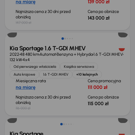
na miarę
139 000 zł
Najniższa cena z 30 dni przed
Cena po obniżce
obniżką
143 000 zł
147 000 zł
Taniej o 1 000 zł
Kia Sportage 1.6 T-GDI MHEV
2022
48 480 km
Automat
Benzyna + Hybryda
1.6 T-GDI MHEV
132 kW
4x4
Od pierwszego właściciela
Książka serwisowa
Auta krajowe
1.6 T-GDI MHEV
+10 kolejnych
Miesięczna rata
Cena promocyjna
na miarę
111 000 zł
Najniższa cena z 30 dni przed
Cena po obniżce
obniżką
115 000 zł
116 000 zł
Taniej o 500 zł
Kia Sportage