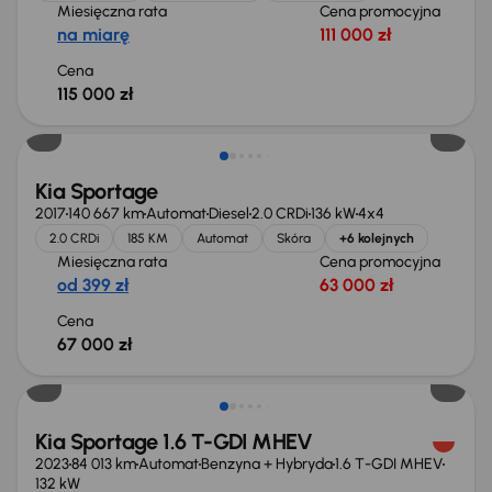
Miesięczna rata
Cena promocyjna
na miarę
111 000 zł
Cena
115 000 zł
Kia Sportage
2017
140 667 km
Automat
Diesel
2.0 CRDi
136 kW
4x4
2.0 CRDi
185 KM
Automat
Skóra
+6 kolejnych
Miesięczna rata
Cena promocyjna
od 399 zł
63 000 zł
Cena
67 000 zł
Możliwość odliczenia VAT
Kia Sportage 1.6 T-GDI MHEV
2023
84 013 km
Automat
Benzyna + Hybryda
1.6 T-GDI MHEV
132 kW