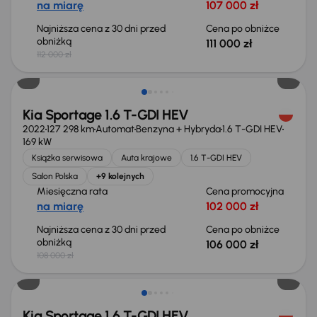
na miarę
107 000 zł
Najniższa cena z 30 dni przed
Cena po obniżce
obniżką
111 000 zł
112 000 zł
Taniej o 2 000 zł
Kia Sportage 1.6 T-GDI HEV
2022
127 298 km
Automat
Benzyna + Hybryda
1.6 T-GDI HEV
169 kW
Książka serwisowa
Auta krajowe
1.6 T-GDI HEV
Salon Polska
+9 kolejnych
Miesięczna rata
Cena promocyjna
na miarę
102 000 zł
Najniższa cena z 30 dni przed
Cena po obniżce
obniżką
106 000 zł
108 000 zł
Taniej o 3 000 zł
Kia Sportage 1.6 T-GDI HEV