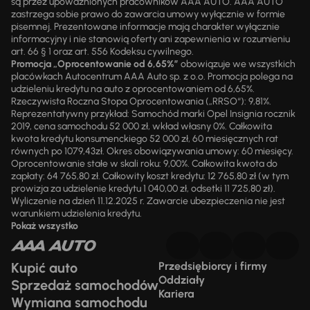
są przez upoważnionych pracowników AAA AUTO. AAA AUTO
zastrzega sobie prawo do zawarcia umowy wyłącznie w formie
pisemnej. Prezentowane informacje mają charakter wyłącznie
informacyjny i nie stanowią oferty ani zapewnienia w rozumieniu
art. 66 § 1 oraz art. 556 Kodeksu cywilnego.
Promocja „Oprocentowanie od 6,65%”
obowiązuje we wszystkich
placówkach Autocentrum AAA Auto sp. z o.o. Promocja polega na
udzieleniu kredytu na auto z oprocentowaniem od 6,65%.
Rzeczywista Roczna Stopa Oprocentowania („RRSO“): 9,81%.
Reprezentatywny przykład: Samochód marki Opel Insignia rocznik
2019, cena samochodu 52 000 zł, wkład własny 0%. Całkowita
kwota kredytu konsumenckiego 52 000 zł, 60 miesięcznych rat
równych po 1079,43zł. Okres obowiązywania umowy: 60 miesięcy.
Oprocentowanie stałe w skali roku: 9,00%. Całkowita kwota do
zapłaty: 64 765,80 zł. Całkowity koszt kredytu: 12 765,80 zł (w tym
prowizja za udzielenie kredytu 1 040,00 zł, odsetki 11 725,80 zł).
Wyliczenie na dzień 11.12.2025 r. Zawarcie ubezpieczenia nie jest
warunkiem udzielenia kredytu.
Pokaż wszystko
Kupić auto
Przedsiębiorcy i firmy
Oddziały
Sprzedaż samochodów
Kariera
Wymiana samochodu