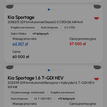
Kia Sportage
2018
201 329 km
Automat
Diesel
2.0 CRDi
136 kW
4x4
Książka serwisowa
Auta krajowe
2.0 CRDi
Salon Polska
+9 kolejnych
Miesięczna rata
Cena promocyjna
od 357 zł
57 000 zł
Cena
60 000 zł
Taniej o 1 000 zł
Kia Sportage 1.6 T-GDI HEV
2023
94 209 km
Automat
Benzyna + Hybryda
1.6 T-GDI HEV
169 kW
Od pierwszego właściciela
Książka serwisowa
Auta krajowe
1.6 T-GDI HEV
+10 kolejnych
Miesięczna rata
Cena promocyjna