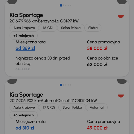
Kia Sportage
2016
79 966 km
Benzyna
1.6 GDI
97 kW
Auta krajowe
1.6 GDI
Salon Polska
Skóra
+6 kolejnych
Miesięczna rata
Cena promocyjna
od 369 zł
58 000 zł
Najniższa cena z 30 dni przed
Cena po obniżce
obniżką
62 000 zł
64 000 zł
Kia Sportage
2017
206 902 km
Automat
Diesel
1.7 CRDi
104 kW
Auta krajowe
1.7 CRDi
Salon Polska
Automat
+6 kolejnych
Miesięczna rata
Cena promocyjna
od 310 zł
49 000 zł