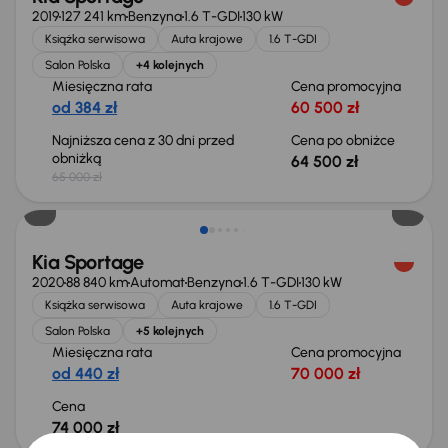
2019
127 241 km
Benzyna
1.6 T-GDI
130 kW
Książka serwisowa
Auta krajowe
1.6 T-GDI
Salon Polska
+4 kolejnych
Miesięczna rata
Cena promocyjna
od 384 zł
60 500 zł
Najniższa cena z 30 dni przed
Cena po obniżce
obniżką
64 500 zł
65 000 zł
Kia Sportage
2020
88 840 km
Automat
Benzyna
1.6 T-GDI
130 kW
Książka serwisowa
Auta krajowe
1.6 T-GDI
Salon Polska
+5 kolejnych
Miesięczna rata
Cena promocyjna
od 440 zł
70 000 zł
Cena
74 000 zł