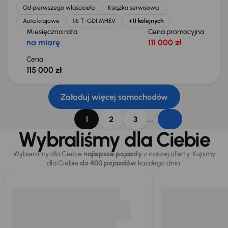
Od pierwszego właściciela
Książka serwisowa
Auta krajowe
1.6 T-GDI MHEV
+11 kolejnych
Miesięczna rata
Cena promocyjna
na miarę
111 000 zł
Cena
115 000 zł
Załaduj więcej samochodów
...
1
2
3
Wybraliśmy dla Ciebie
Wybieramy dla Ciebie
najlepsze pojazdy
z naszej oferty. Kupimy
dla Ciebie
do 400 pojazdów
każdego dnia.