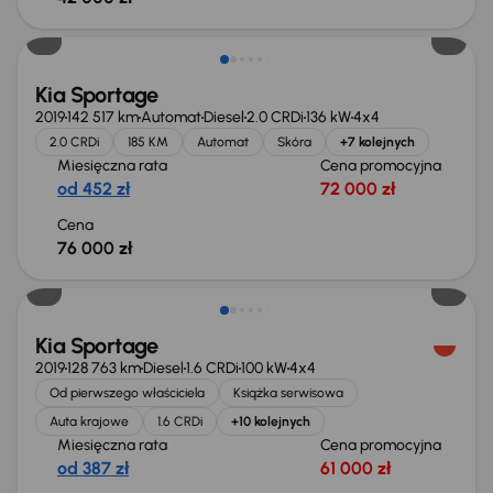
Kia Sportage
2019
142 517 km
Automat
Diesel
2.0 CRDi
136 kW
4x4
2.0 CRDi
185 KM
Automat
Skóra
+7 kolejnych
Miesięczna rata
Cena promocyjna
od 452 zł
72 000 zł
Cena
76 000 zł
Możliwość odliczenia VAT
Kia Sportage
2019
128 763 km
Diesel
1.6 CRDi
100 kW
4x4
Od pierwszego właściciela
Książka serwisowa
Auta krajowe
1.6 CRDi
+10 kolejnych
Miesięczna rata
Cena promocyjna
od 387 zł
61 000 zł