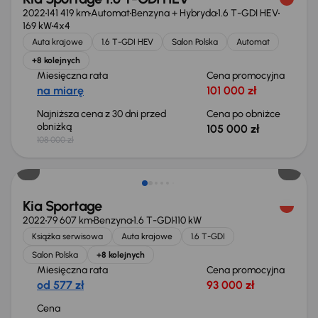
2022
141 419 km
Automat
Benzyna + Hybryda
1.6 T-GDI HEV
169 kW
4x4
Auta krajowe
1.6 T-GDI HEV
Salon Polska
Automat
+8 kolejnych
Miesięczna rata
Cena promocyjna
na miarę
101 000 zł
Najniższa cena z 30 dni przed
Cena po obniżce
obniżką
105 000 zł
108 000 zł
Kia Sportage
2022
79 607 km
Benzyna
1.6 T-GDI
110 kW
Książka serwisowa
Auta krajowe
1.6 T-GDI
Salon Polska
+8 kolejnych
Miesięczna rata
Cena promocyjna
od 577 zł
93 000 zł
Cena