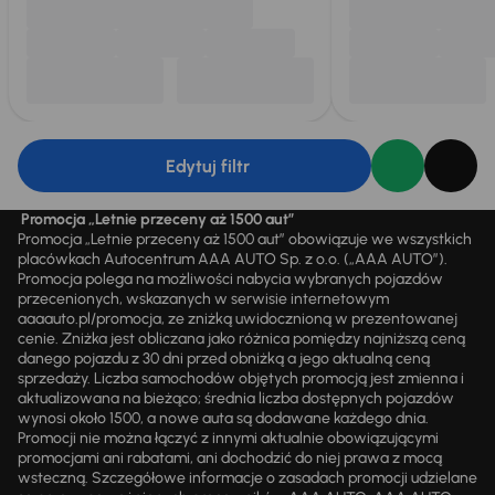
Edytuj filtr
Promocja „Letnie przeceny aż 1500 aut”
Promocja „Letnie przeceny aż 1500 aut” obowiązuje we wszystkich
placówkach Autocentrum AAA AUTO Sp. z o.o. („AAA AUTO”).
Promocja polega na możliwości nabycia wybranych pojazdów
przecenionych, wskazanych w serwisie internetowym
aaaauto.pl/promocja, ze zniżką uwidocznioną w prezentowanej
cenie. Zniżka jest obliczana jako różnica pomiędzy najniższą ceną
danego pojazdu z 30 dni przed obniżką a jego aktualną ceną
sprzedaży. Liczba samochodów objętych promocją jest zmienna i
aktualizowana na bieżąco; średnia liczba dostępnych pojazdów
wynosi około 1500, a nowe auta są dodawane każdego dnia.
Promocji nie można łączyć z innymi aktualnie obowiązującymi
promocjami ani rabatami, ani dochodzić do niej prawa z mocą
wsteczną. Szczegółowe informacje o zasadach promocji udzielane