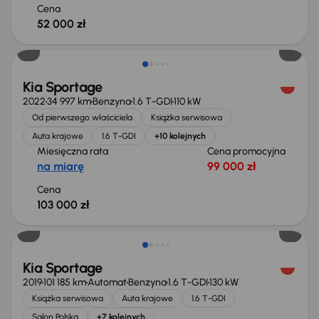
Cena
52 000 zł
Kia Sportage
2022
34 997 km
Benzyna
1.6 T-GDI
110 kW
Od pierwszego właściciela
Książka serwisowa
Auta krajowe
1.6 T-GDI
+10 kolejnych
Miesięczna rata
Cena promocyjna
na miarę
99 000 zł
Cena
103 000 zł
Taniej o 1 000 zł
Kia Sportage
2019
101 185 km
Automat
Benzyna
1.6 T-GDI
130 kW
Książka serwisowa
Auta krajowe
1.6 T-GDI
Salon Polska
+7 kolejnych