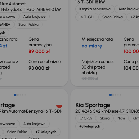
1.6 T-GDI
118 kW
71 km
Automat
 Hybryda
1.6 T-GDI MHEV
110 kW
Książka serwisowa
Auta krajow
serwisowa
Auta krajowe
1.6 T-GDI
Salon Polska
+7 k
I MHEV
Salon Polska
ych
czna rata
Cena
Miesięczna rata
Cena
promocyjna
promoc
 zł
na miarę
89 000 zł
100 00
sza cena z
Cena po obniżce
Najniższa cena z
Cena po
 przed
30 dni przed
93 000 zł
104 00
ką
obniżką
ł
105 000 zł
o 1 000 zł
ortage
Kia Sportage
85 km
Automat
Benzyna
1.6 T-GDI
2014
246 542 km
Diesel
1.7 CRDi
8
1.7 CRDi
Skóra
Navi
Kli
serwisowa
Auta krajowe
+3 kolejnych
Salon Polska
+7 kolejnych
czna rata
Cena