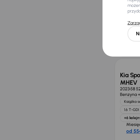
Serwis A
możemy
Miesię
przyd
na mi
Zarząd
Najniż
N
30 dni
obniż
112 000 
Taniej 
Kia Spo
MHEV
2023
58 5
Benzyna +
Książka 
1.6 T-GD
+6 kolejn
Miesię
od 554