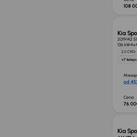
108 0
Kia Sp
2019
142 5
136 kW
4x
2.0 CRDi
+7 kolejn
Miesię
od 452
Cena
76 00
Taniej 
Kia Spo