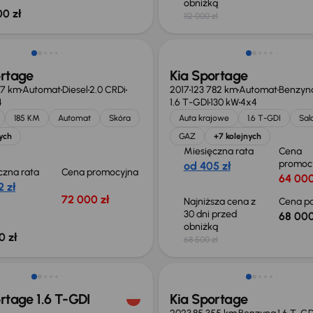
obniżką
00 zł
112 000 zł
Taniej o 500 zł
ortage
Kia Sportage
17 km
Automat
Diesel
2.0 CRDi
2017
123 782 km
Automat
Benzyn
4
1.6 T-GDI
130 kW
4x4
185 KM
Automat
Skóra
Auta krajowe
1.6 T-GDI
Sal
ych
GAZ
+7 kolejnych
Miesięczna rata
Cena
promoc
od 405 zł
czna rata
Cena promocyjna
64 000
 zł
72 000 zł
Najniższa cena z
Cena po
30 dni przed
68 000
obniżką
0 zł
68 500 zł
o 2 000 zł
Taniej o 1 000 zł
rtage 1.6 T-GDI
Kia Sportage