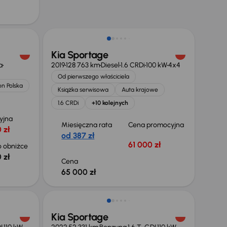
Możliwość odliczenia VAT
Kia Sportage
a
2019
128 763 km
Diesel
1.6 CRDi
100 kW
4x4
Od pierwszego właściciela
on Polska
Książka serwisowa
Auta krajowe
1.6 CRDi
+10 kolejnych
yjna
Miesięczna rata
Cena promocyjna
 zł
od 387 zł
61 000 zł
 obniżce
 zł
Cena
65 000 zł
Taniej o 2 000 zł
Kia Sportage