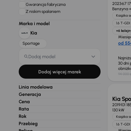
2023
67 1
Gwarancja fabryczna
Benzyna +
Z niskim spalaniem
Książka 
Marka i model
1.6 T-GD
+6 kolejn
Kia
Miesię
od 554
Sportage
Dodaj model
Najniż
30 dni
obniż
Dodaj więcej marek
94 000 z
Taniej 
Linia modelowa
Generacja
Kia Sp
Cena
2019
101 1
Rata
130 kW
Rok
Książka 
Przebieg
1.6 T-GDI
Paliwo
Miesię