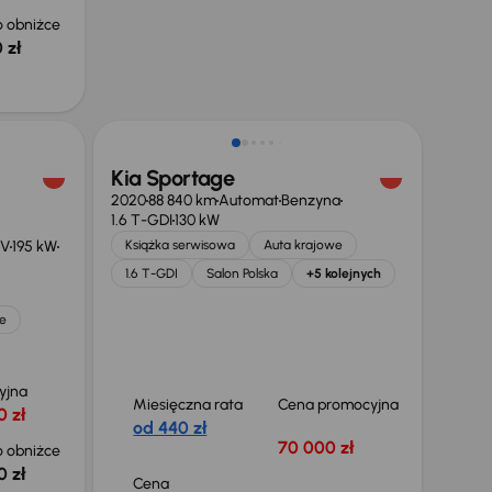
 obniżce
 zł
Kia Sportage
2020
88 840 km
Automat
Benzyna
1.6 T-GDI
130 kW
EV
195 kW
Książka serwisowa
Auta krajowe
1.6 T-GDI
Salon Polska
+5 kolejnych
e
yjna
Miesięczna rata
Cena promocyjna
0 zł
od 440 zł
70 000 zł
 obniżce
0 zł
Cena