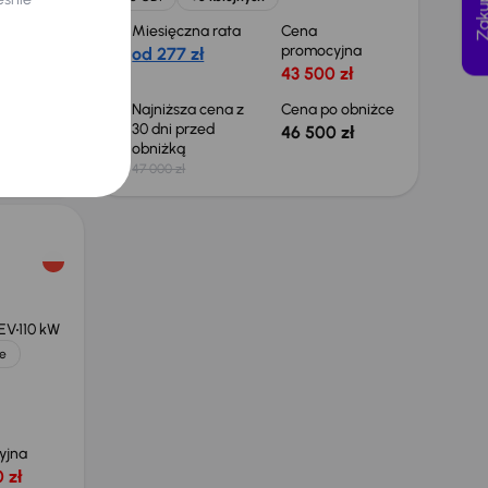
Miesięczna rata
Cena
yjna
promocyjna
od 277 zł
 zł
43 500 zł
 obniżce
Najniższa cena z
Cena po obniżce
30 dni przed
 zł
46 500 zł
obniżką
47 000 zł
HEV
110 kW
e
yjna
 zł