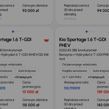
sza cena z
Cena po obniżce
Najniższa cena z
Cena po
 przed
30 dni przed
93 000 zł
94 000
ką
obniżką
ł
95 000 zł
o 1 000 zł
Taniej o 4 000 zł
rtage 1.6 T-GDI
Kia Sportage 1.6 T-GDI
PHEV
80 km
Automat
2022
45 382 km
Automat
 Hybryda
1.6 T-GDI MHEV
132 kW
Benzyna + Hybryda
1.6 T-GDI PH
4x4
zego właściciela
Od pierwszego właściciela
serwisowa
Auta krajowe
Książka serwisowa
Auta krajow
I MHEV
+10 kolejnych
1.6 T-GDI PHEV
+11 kolejnych
czna rata
Cena
Miesięczna rata
Cena
promocyjna
promoc
arę
na miarę
111 000 zł
139 00
sza cena z
Cena po obniżce
Najniższa cena z
Cena po
 przed
30 dni przed
115 000 zł
143 00
ką
obniżką