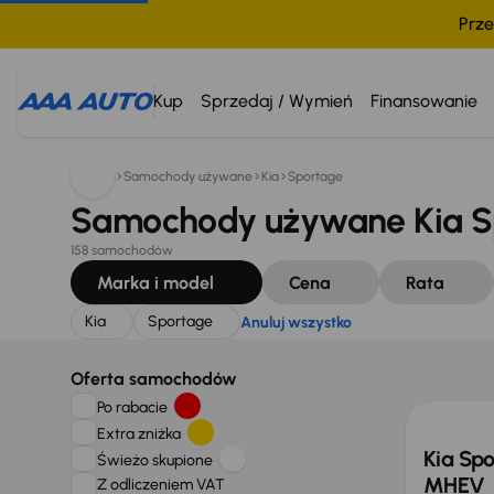
Prze
Szukam:
Kia
Sportage
Anuluj wszystko
Kup
Sprzedaj / Wymień
Finansowanie
Samochody używane
Kia
Sportage
Samochody używane Kia S
158 samochodów
Marka i model
Cena
Rata
Kia
Sportage
Anuluj wszystko
Taniej 
Oferta samochodów
Po rabacie
Extra zniżka
Kia Spo
Świeżo skupione
MHEV
Z odliczeniem VAT