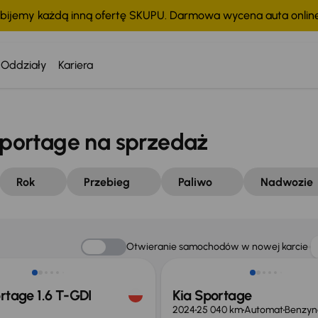
bijemy każdą inną ofertę SKUPU. Darmowa wycena auta onli
Oddziały
Kariera
portage na sprzedaż
Rok
Przebieg
Paliwo
Nadwozie
o 1 000 zł
Taniej o 1 000 zł
Otwieranie samochodów w nowej karcie
rtage 1.6 T-GDI
Kia Sportage
2024
25 040 km
Automat
Benzyn