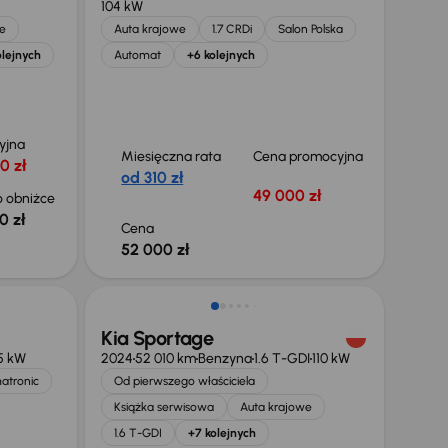
104 kW
e
Auta krajowe
1.7 CRDi
Salon Polska
olejnych
Automat
+6 kolejnych
yjna
Miesięczna rata
Cena promocyjna
0 zł
od 310 zł
49 000 zł
 obniżce
0 zł
Cena
52 000 zł
Świeżo skupione
Kia Sportage
5 kW
2024
52 010 km
Benzyna
1.6 T-GDI
110 kW
matronic
Od pierwszego właściciela
Książka serwisowa
Auta krajowe
1.6 T-GDI
+7 kolejnych