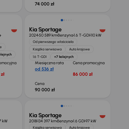
74 000 zł
Możliwość odliczenia VAT
Kia Sportage
a
2024
50 589 km
Benzyna
1.6 T-GDI
110 kW
Od pierwszego właściciela
e
Książka serwisowa
Auta krajowe
olejnych
1.6 T-GDI
+7 kolejnych
omocyjna
Miesięczna rata
Cena promocyjna
od 536 zł
zł
86 000 zł
Cena
90 000 zł
Kia Sportage
7 kW
2018
134 397 km
Benzyna
1.6 GDI
97 kW
Książka serwisowa
Auta krajowe