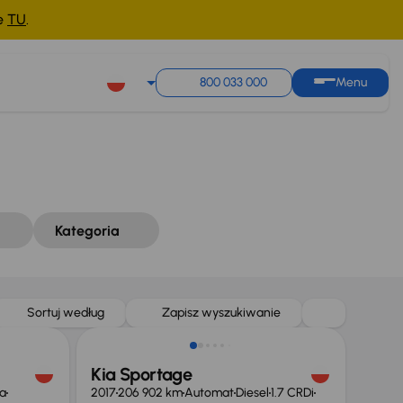
ne
TU
.
Sortuj według
Zapisz wyszukiwanie
800 033 000
Menu
Kategoria
Sortuj według
Zapisz wyszukiwanie
Kia Sportage
a
2017
206 902 km
Automat
Diesel
1.7 CRDi