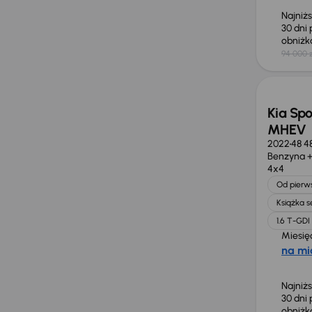
Najniż
30 dni
obniż
94 000 z
Taniej 
Kia Spo
MHEV
2022
48 4
Benzyna +
4x4
Od pierws
Książka 
1.6 T-GD
Miesię
na mi
Najniż
30 dni
obniż