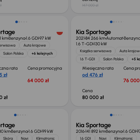
zł
147 000 zł
ortage
Kia Sportage
01 km
Benzyna
1.6 GDI
97 kW
2021
84 266 km
Automat
Benzyn
1.6 T-GDI
130 kW
serwisowa
Auta krajowe
Książka serwisowa
Auta krajow
Salon Polska
+6 kolejnych
1.6 T-GDI
Salon Polska
+5 k
czna rata
Cena promocyjna
Miesięczna rata
Cena pr
5 zł
od 476 zł
64 000 zł
76 000 
Cena
0 zł
80 000 zł
ortage
Kia Sportage
30 km
Benzyna
1.6 GDI
99 kW
2016
141 892 km
Benzyna
1.6 GDI
9
Skóra
Navi
Klimatronic
1.6 GDI
Navi
Klimatronic