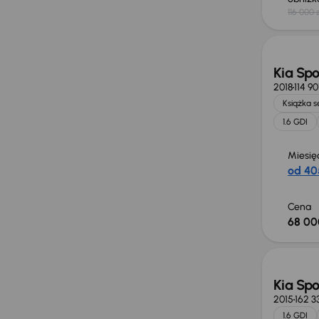
116 000 
Kia Sp
2018
114 9
Książka 
1.6 GDI
Miesię
od 40
Cena
68 00
Kia Sp
2015
162 3
1.6 GDI