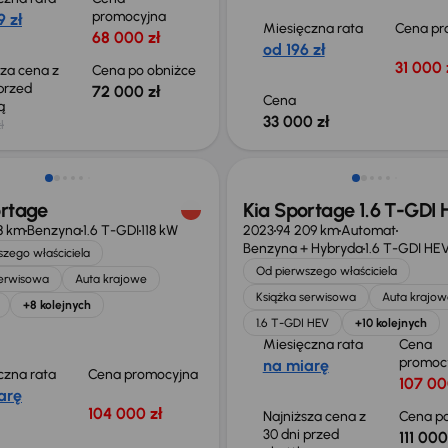
promocyjna
 zł
Miesięczna rata
Cena pr
68 000 zł
od 196 zł
31 000 
sza cena z
Cena po obniżce
 przed
72 000 zł
Cena
ką
33 000 zł
ł
ego taniej o 41 000 zł
Taniej o 1 000 zł
ortage
Kia Sportage 1.6 T-GDI
18 km
Benzyna
1.6 T-GDI
118 kW
2023
94 209 km
Automat
Benzyna + Hybryda
1.6 T-GDI HE
zego właściciela
Od pierwszego właściciela
serwisowa
Auta krajowe
Książka serwisowa
Auta krajow
+8 kolejnych
1.6 T-GDI HEV
+10 kolejnych
Miesięczna rata
Cena
promoc
na miarę
czna rata
Cena promocyjna
107 00
arę
104 000 zł
Najniższa cena z
Cena po
30 dni przed
111 000