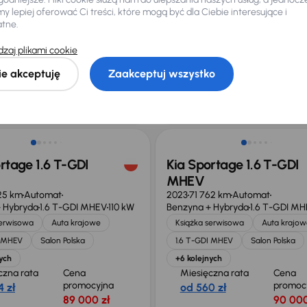
SO
Automat
+5 kolejnych
 lepiej oferować Ci treści, które mogą być dla Ciebie interesujące i
czna rata
Cena
Miesięczna rata
Cena
atne.
promocyjna
promoc
arę
od 369 zł
106 000 zł
58 000
zaj plikami cookie
sza cena z
Cena po obniżce
Najniższa cena z
Cena po
ie akceptuję
Zaakceptuj wszystko
 przed
30 dni przed
110 000 zł
62 000
ką
obniżką
zł
64 000 zł
o 1 000 zł
Taniej o 1 000 zł
rtage 1.6 T-GDI
Kia Sportage 1.6 T-GDI
MHEV
25 km
Automat
2023
71 762 km
Automat
 Hybryda
1.6 T-GDI MHEV
110 kW
Benzyna + Hybryda
1.6 T-GDI M
serwisowa
Auta krajowe
Książka serwisowa
Auta krajow
I MHEV
Salon Polska
1.6 T-GDI MHEV
Salon Polska
ych
+6 kolejnych
czna rata
Cena
Miesięczna rata
Cena
promocyjna
promoc
 zł
od 560 zł
89 000 zł
90 000