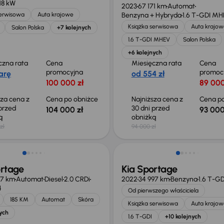
118 kW
2023
67 171 km
Automat
serwisowa
Auta krajowe
Benzyna + Hybryda
1.6 T-GDI M
Książka serwisowa
Auta krajow
Salon Polska
+7 kolejnych
1.6 T-GDI MHEV
Salon Polska
+6 kolejnych
czna rata
Cena
Miesięczna rata
Cena
promocyjna
promoc
arę
od 554 zł
100 000 zł
89 000
sza cena z
Cena po obniżce
Najniższa cena z
Cena po
 przed
30 dni przed
104 000 zł
93 000
ką
obniżką
zł
94 000 zł
ortage
Kia Sportage
17 km
Automat
Diesel
2.0 CRDi
2022
34 997 km
Benzyna
1.6 T-GD
4
Od pierwszego właściciela
185 KM
Automat
Skóra
Książka serwisowa
Auta krajow
ych
1.6 T-GDI
+10 kolejnych