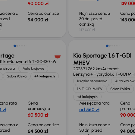
90 000 zł
139 00
sza cena z
Cena po obniżce
Najniższa cena z
Cena po
 przed
30 dni przed
94 000 zł
143 00
ką
obniżką
ł
147 000 zł
o 500 zł
Taniej o 1 000 zł
ortage
Kia Sportage 1.6 T-GDI
41 km
Benzyna
1.6 T-GDI
130 kW
MHEV
serwisowa
Auta krajowe
2023
71 762 km
Automat
Benzyna + Hybryda
1.6 T-GDI M
Salon Polska
+4 kolejnych
Książka serwisowa
Auta krajow
1.6 T-GDI MHEV
Salon Polska
+6 kolejnych
czna rata
Cena
Miesięczna rata
Cena
promocyjna
promoc
 zł
od 560 zł
60 500 zł
90 000
sza cena z
Cena po obniżce
Najniższa cena z
Cena po
 przed
30 dni przed
64 500 zł
94 000