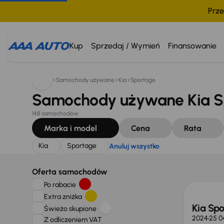
Prze
Szukam:
Kia
Sportage
Anuluj wszystko
Kup
Sprzedaj / Wymień
Finansowanie
Samochody używane
Kia
Sportage
Samochody używane Kia S
148 samochodów
Marka i model
Cena
Rata
Kia
Sportage
Anuluj wszystko
Taniej 
Oferta samochodów
Po rabacie
Extra zniżka
Kia Sp
Świeżo skupione
2024
25 0
Z odliczeniem VAT