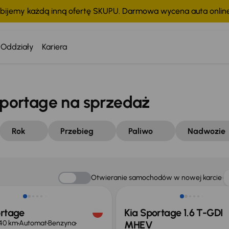
bijemy każdą inną ofertę SKUPU. Darmowa wycena auta onli
Oddziały
Kariera
portage na sprzedaż
Rok
Przebieg
Paliwo
Nadwozie
o 1 000 zł
Taniej o 1 000 zł
Otwieranie samochodów w nowej karcie
ortage
Kia Sportage 1.6 T-GDI
40 km
Automat
Benzyna
MHEV