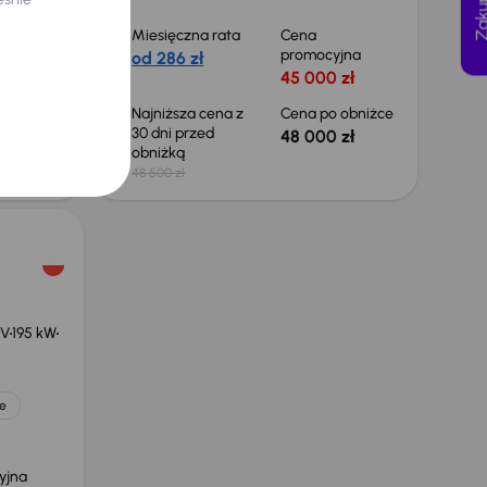
Miesięczna rata
Cena
yjna
promocyjna
od 286 zł
 zł
45 000 zł
 obniżce
Najniższa cena z
Cena po obniżce
30 dni przed
 zł
48 000 zł
obniżką
48 500 zł
EV
195 kW
e
yjna