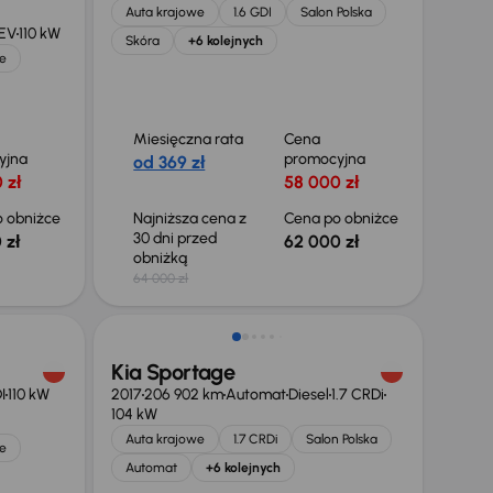
Auta krajowe
1.6 GDI
Salon Polska
HEV
110 kW
Skóra
+6 kolejnych
e
Miesięczna rata
Cena
yjna
promocyjna
od 369 zł
 zł
58 000 zł
 obniżce
Najniższa cena z
Cena po obniżce
30 dni przed
 zł
62 000 zł
obniżką
64 000 zł
Kia Sportage
I
110 kW
2017
206 902 km
Automat
Diesel
1.7 CRDi
104 kW
Auta krajowe
1.7 CRDi
Salon Polska
e
Automat
+6 kolejnych