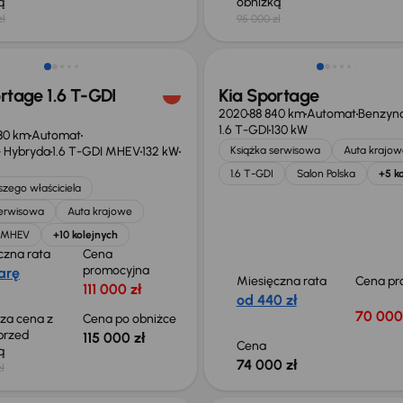
ką
obniżką
zł
95 000 zł
o 1 000 zł
rtage 1.6 T-GDI
Kia Sportage
2020
88 840 km
Automat
Benzyn
1.6 T-GDI
130 kW
80 km
Automat
 Hybryda
1.6 T-GDI MHEV
132 kW
Książka serwisowa
Auta krajow
1.6 T-GDI
Salon Polska
+5 k
zego właściciela
serwisowa
Auta krajowe
I MHEV
+10 kolejnych
czna rata
Cena
promocyjna
arę
Miesięczna rata
Cena pr
111 000 zł
od 440 zł
70 000
sza cena z
Cena po obniżce
 przed
115 000 zł
Cena
ką
74 000 zł
zł
Możliwość odliczenia VAT