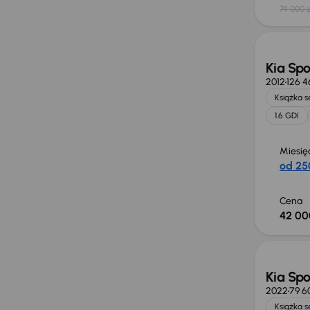
74 000 z
Kia Sp
2012
126 4
Książka 
1.6 GDI
Miesię
od 25
Cena
42 00
Kia Sp
2022
79 6
Książka 