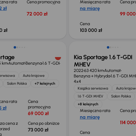
czna rata
Cena promocyjna
Miesięczna rata
Cena pr
 zł
na miarę
72 000 zł
99 000 
Cena
0 zł
103 000 zł
o 1 000 zł
ortage
Kia Sportage 1.6 T-GDI
85 km
Automat
Benzyna
1.6 T-GDI
MHEV
2022
63 420 km
Automat
serwisowa
Auta krajowe
Benzyna + Hybryda
1.6 T-GDI M
4x4
Salon Polska
+7 kolejnych
Książka serwisowa
Auta krajow
1.6 T-GDI MHEV
Salon Polska
czna rata
Cena
+8 kolejnych
promocyjna
 zł
Miesięczna rata
Cena pr
69 000 zł
na miarę
114 000
sza cena z
Cena po obniżce
 przed
73 000 zł
Cena
ką