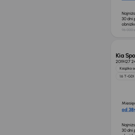
Najniż
30 dni
obniż
96 000 z
Taniej 
Kia Sp
2019
127 2
Książka 
1.6 T-GDI
Miesię
od 384
Najniż
30 dni