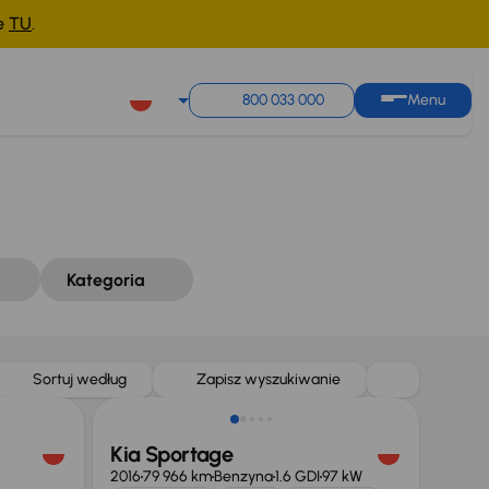
ne
TU
.
Sortuj według
Zapisz wyszukiwanie
800 033 000
Menu
Kategoria
Taniej o 2 000 zł
Sortuj według
Zapisz wyszukiwanie
Kia Sportage
2016
79 966 km
Benzyna
1.6 GDI
97 kW