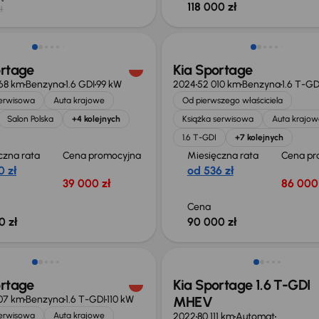
118 000 zł
ł
Możliwość odliczenia VAT
ortage
Kia Sportage
68 km
Benzyna
1.6 GDI
99 kW
2024
52 010 km
Benzyna
1.6 T-GD
serwisowa
Auta krajowe
Od pierwszego właściciela
Salon Polska
+4 kolejnych
Książka serwisowa
Auta krajow
1.6 T-GDI
+7 kolejnych
czna rata
Cena promocyjna
Miesięczna rata
Cena pr
0 zł
od 536 zł
39 000 zł
86 000 
Cena
0 zł
90 000 zł
Taniej o 1 500 zł
ortage
Kia Sportage 1.6 T-GDI
07 km
Benzyna
1.6 T-GDI
110 kW
MHEV
serwisowa
Auta krajowe
2022
80 111 km
Automat