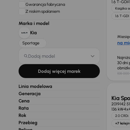
1.6 T-GDI
Gwarancja fabryczna
Książka 
Z niskim spalaniem
1.6 T-GDI
Marka i model
Kia
Miesię
na mi
Sportage
Dodaj model
Najniż
30 dni
obniż
Dodaj więcej marek
105 000 
Linia modelowa
Generacja
Kia Sp
Cena
2019
142 5
Rata
136 kW
4x
Rok
2.0 CRDi
Przebieg
+7 kolejn
Paliwo