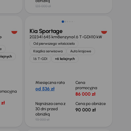
obniżką
125 000 zł
Taniej o 3 000 zł
Kia Sportage
a
2023
41 645 km
Benzyna
1.6 T-GDI
110 kW
Od pierwszego właściciela
e
Książka serwisowa
Auta krajowe
olejnych
1.6 T-GDI
+6 kolejnych
Miesięczna rata
Cena
promocyjna
od 536 zł
omocyjna
86 000 zł
 zł
Najniższa cena z
Cena po obniżce
30 dni przed
90 000 zł
obniżką
93 000 zł