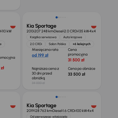
Taniej o 500 zł
Kia Sportage
I
110 kW
2013
207 248 km
Diesel
2.0 CRDi
135 kW
4x4
Książka serwisowa
Auta krajowe
e
2.0 CRDi
Salon Polska
+6 kolejnych
Miesięczna rata
Cena
promocyjna
od 199 zł
omocyjna
31 500 zł
zł
Najniższa cena z
Cena po obniżce
30 dni przed
33 500 zł
obniżką
34 000 zł
Możliwość odliczenia VAT
Kia Sportage
2019
128 763 km
Diesel
1.6 CRDi
100 kW
4x4
Od pierwszego właściciela