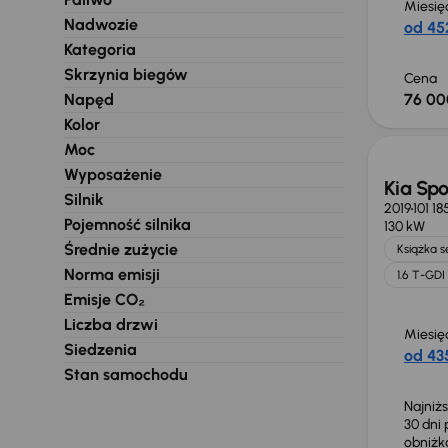
Miesię
Nadwozie
od 452
Kategoria
Skrzynia biegów
Cena
Napęd
76 00
Taniej 
Kolor
Moc
Wyposażenie
Kia Sp
Silnik
2019
101 1
Pojemność silnika
130 kW
Średnie zużycie
Książka 
Norma emisji
1.6 T-GDI
Emisje CO₂
Liczba drzwi
Miesię
Siedzenia
od 435
Stan samochodu
Najniż
30 dni
obniż