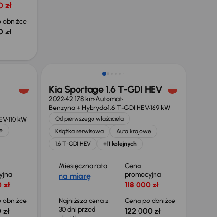
0 zł
 obniżce
0 zł
Taniej o 3 000 zł
Kia Sportage 1.6 T-GDI HEV
2022
42 178 km
Automat
Benzyna + Hybryda
1.6 T-GDI HEV
169 kW
HEV
110 kW
Od pierwszego właściciela
e
Książka serwisowa
Auta krajowe
1.6 T-GDI HEV
+11 kolejnych
Miesięczna rata
Cena
yjna
promocyjna
na miarę
 zł
118 000 zł
 obniżce
Najniższa cena z
Cena po obniżce
30 dni przed
 zł
122 000 zł