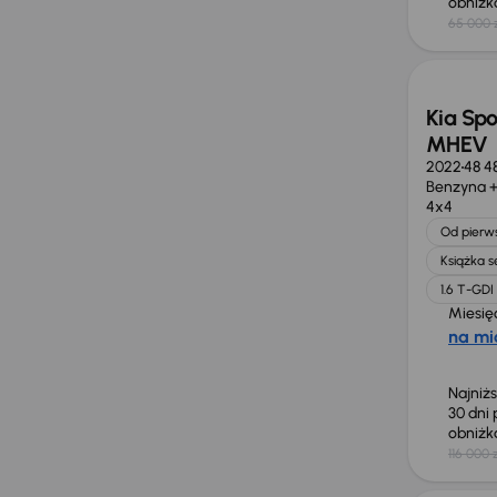
obniż
65 000 
Taniej 
Kia Spo
MHEV
2022
48 4
Benzyna +
4x4
Od pierws
Książka 
1.6 T-GD
Miesię
na mi
Najniż
30 dni
obniż
116 000 