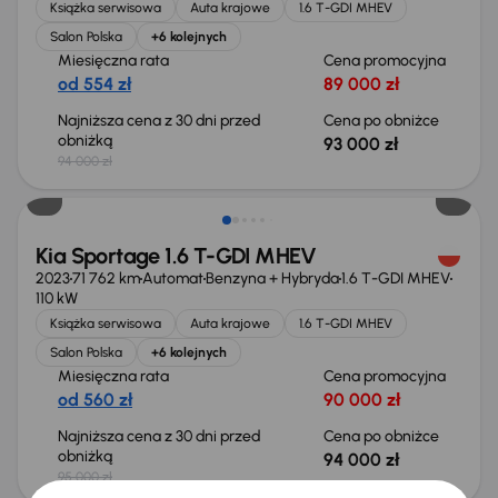
Książka serwisowa
Auta krajowe
1.6 T-GDI MHEV
Salon Polska
+6 kolejnych
Miesięczna rata
Cena promocyjna
od 554 zł
89 000 zł
Najniższa cena z 30 dni przed
Cena po obniżce
obniżką
93 000 zł
94 000 zł
Taniej o 1 000 zł
Kia Sportage 1.6 T-GDI MHEV
2023
71 762 km
Automat
Benzyna + Hybryda
1.6 T-GDI MHEV
110 kW
Książka serwisowa
Auta krajowe
1.6 T-GDI MHEV
Salon Polska
+6 kolejnych
Miesięczna rata
Cena promocyjna
od 560 zł
90 000 zł
Najniższa cena z 30 dni przed
Cena po obniżce
obniżką
94 000 zł
95 000 zł
Taniej o 1 000 zł