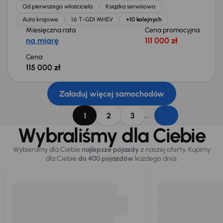
Od pierwszego właściciela
Książka serwisowa
Auta krajowe
1.6 T-GDI MHEV
+10 kolejnych
Miesięczna rata
Cena promocyjna
na miarę
111 000 zł
Cena
115 000 zł
Załaduj więcej samochodów
...
1
2
3
Wybraliśmy dla Ciebie
Wybieramy dla Ciebie
najlepsze pojazdy
z naszej oferty. Kupimy
dla Ciebie
do 400 pojazdów
każdego dnia.