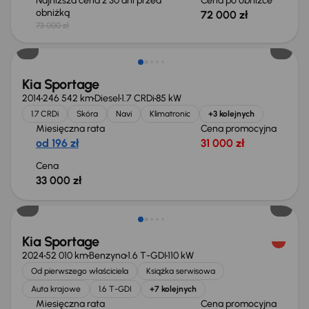
Najniższa cena z 30 dni przed
Cena po obniżce
obniżką
72 000 zł
73 000 zł
Kia Sportage
2014
246 542 km
Diesel
1.7 CRDi
85 kW
1.7 CRDi
Skóra
Navi
Klimatronic
+3 kolejnych
Miesięczna rata
Cena promocyjna
od 196 zł
31 000 zł
Cena
33 000 zł
Świeżo skupione
Kia Sportage
2024
52 010 km
Benzyna
1.6 T-GDI
110 kW
Od pierwszego właściciela
Książka serwisowa
Auta krajowe
1.6 T-GDI
+7 kolejnych
Miesięczna rata
Cena promocyjna