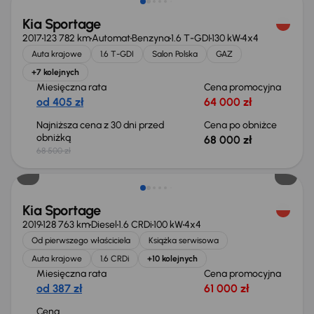
Kia Sportage
2017
123 782 km
Automat
Benzyna
1.6 T-GDI
130 kW
4x4
Auta krajowe
1.6 T-GDI
Salon Polska
GAZ
+7 kolejnych
Miesięczna rata
Cena promocyjna
od 405 zł
64 000 zł
Najniższa cena z 30 dni przed
Cena po obniżce
obniżką
68 000 zł
68 500 zł
Możliwość odliczenia VAT
Kia Sportage
2019
128 763 km
Diesel
1.6 CRDi
100 kW
4x4
Od pierwszego właściciela
Książka serwisowa
Auta krajowe
1.6 CRDi
+10 kolejnych
Miesięczna rata
Cena promocyjna
od 387 zł
61 000 zł
Cena