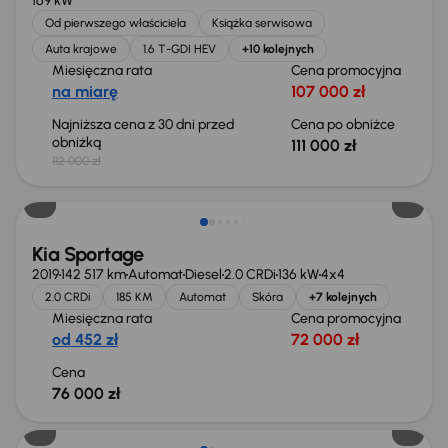
169 kW
Od pierwszego właściciela
Książka serwisowa
Auta krajowe
1.6 T-GDI HEV
+10 kolejnych
Miesięczna rata
Cena promocyjna
na miarę
107 000 zł
Najniższa cena z 30 dni przed
Cena po obniżce
obniżką
111 000 zł
112 000 zł
Kia Sportage
2019
142 517 km
Automat
Diesel
2.0 CRDi
136 kW
4x4
2.0 CRDi
185 KM
Automat
Skóra
+7 kolejnych
Miesięczna rata
Cena promocyjna
od 452 zł
72 000 zł
Cena
76 000 zł
Taniej o 500 zł