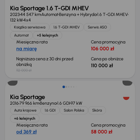
Kia Sportage 1.6 T-GDI MHEV
2023
44 547 km
Automat
Benzyna + Hybryda
1.6 T-GDI MHEV
132 kW
4x4
Książka serwisowa
1.6 T-GDI MHEV
Serwis ASO
Automat
+5 kolejnych
Miesięczna rata
Cena promocyjna
na miarę
106 000 zł
Najniższa cena z 30 dni przed
Cena po obniżce
obniżką
110 000 zł
112 000 zł
Taniej o 2 000 zł
Kia Sportage
2016
79 966 km
Benzyna
1.6 GDI
97 kW
Auta krajowe
1.6 GDI
Salon Polska
Skóra
+6 kolejnych
Miesięczna rata
Cena promocyjna
od 369 zł
58 000 zł