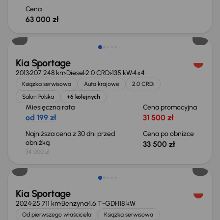
Cena
63 000 zł
Taniej o 500 zł
Kia Sportage
2013
207 248 km
Diesel
2.0 CRDi
135 kW
4x4
Książka serwisowa
Auta krajowe
2.0 CRDi
Salon Polska
+6 kolejnych
Miesięczna rata
Cena promocyjna
od 199 zł
31 500 zł
Najniższa cena z 30 dni przed
Cena po obniżce
obniżką
33 500 zł
34 000 zł
Taniej o 2 000 zł
Kia Sportage
2024
25 711 km
Benzyna
1.6 T-GDI
118 kW
Od pierwszego właściciela
Książka serwisowa