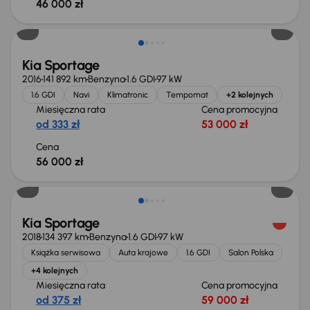
46 000 zł
Kia Sportage
2016
141 892 km
Benzyna
1.6 GDI
97 kW
1.6 GDI
Navi
Klimatronic
Tempomat
+2 kolejnych
Miesięczna rata
Cena promocyjna
od 333 zł
53 000 zł
Cena
56 000 zł
Kia Sportage
2018
134 397 km
Benzyna
1.6 GDI
97 kW
Książka serwisowa
Auta krajowe
1.6 GDI
Salon Polska
+4 kolejnych
Miesięczna rata
Cena promocyjna
od 375 zł
59 000 zł