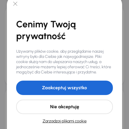
Kia Sportage 1.6 T-GDI MHEV
Cenimy Twoją
2022
48 480 km
Automat
Benzyna + Hybryda
1.6 T-GDI MHEV
132 kW
4x4
prywatność
Od pierwszego właściciela
Książka serwisowa
Auta krajowe
1.6 T-GDI MHEV
+10 kolejnych
Używamy plików cookie, aby przeglądanie naszej
Miesięczna rata
Cena promocyjna
witryny było dla Ciebie jak najwygodniejsze. Pliki
na miarę
111 000 zł
cookie służą nam do ulepszania naszych usług, a
jednocześnie możemy lepiej oferować Ci treści, które
Najniższa cena z 30 dni przed
Cena po obniżce
mogą być dla Ciebie interesujące i przydatne.
obniżką
115 000 zł
116 000 zł
Taniej o 4 000 zł
Zaakceptuj wszystko
Kia Sportage 1.6 T-GDI PHEV
Nie akceptuję
2022
45 382 km
Automat
Benzyna + Hybryda
1.6 T-GDI PHEV
195 kW
4x4
Zarządzaj plikami cookie
Od pierwszego właściciela
Książka serwisowa
Auta krajowe
1.6 T-GDI PHEV
+11 kolejnych