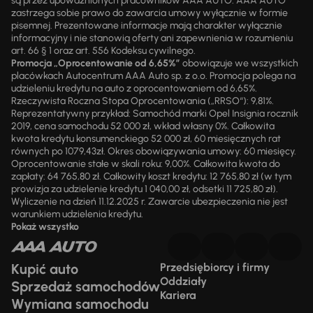
są przez upoważnionych pracowników AAA AUTO. AAA AUTO
zastrzega sobie prawo do zawarcia umowy wyłącznie w formie
pisemnej. Prezentowane informacje mają charakter wyłącznie
informacyjny i nie stanowią oferty ani zapewnienia w rozumieniu
art. 66 § 1 oraz art. 556 Kodeksu cywilnego.
Promocja „Oprocentowanie od 6,65%”
obowiązuje we wszystkich
placówkach Autocentrum AAA Auto sp. z o.o. Promocja polega na
udzieleniu kredytu na auto z oprocentowaniem od 6,65%.
Rzeczywista Roczna Stopa Oprocentowania („RRSO“): 9,81%.
Reprezentatywny przykład: Samochód marki Opel Insignia rocznik
2019, cena samochodu 52 000 zł, wkład własny 0%. Całkowita
kwota kredytu konsumenckiego 52 000 zł, 60 miesięcznych rat
równych po 1079,43zł. Okres obowiązywania umowy: 60 miesięcy.
Oprocentowanie stałe w skali roku: 9,00%. Całkowita kwota do
zapłaty: 64 765,80 zł. Całkowity koszt kredytu: 12 765,80 zł (w tym
prowizja za udzielenie kredytu 1 040,00 zł, odsetki 11 725,80 zł).
Wyliczenie na dzień 11.12.2025 r. Zawarcie ubezpieczenia nie jest
warunkiem udzielenia kredytu.
Pokaż wszystko
Kupić auto
Przedsiębiorcy i firmy
Oddziały
Sprzedaż samochodów
Kariera
Wymiana samochodu