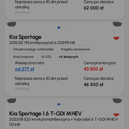
Najniższa cena z 30 dni przed
Cena po obniżce
obniżką
62 000 zł
64 000 zł
Taniej o 500 zł
Kia Sportage
2015
132 193 km
Benzyna
1.6 GDI
99 kW
Od pierwszego właściciela
Książka serwisowa
Auta krajowe
1.6 GDI
+6 kolejnych
Miesięczna rata
Cena promocyjna
od 277 zł
43 500 zł
Najniższa cena z 30 dni przed
Cena po obniżce
obniżką
46 500 zł
47 000 zł
Taniej o 1 000 zł
Kia Sportage 1.6 T-GDI MHEV
2023
58 525 km
Automat
Benzyna + Hybryda
1.6 T-GDI MHEV
110 kW