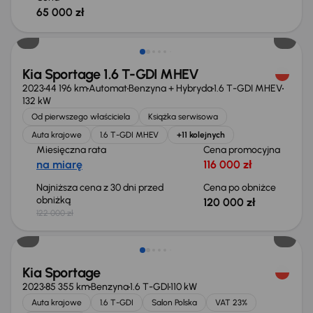
65 000 zł
Taniej o 2 000 zł
Kia Sportage 1.6 T-GDI MHEV
2023
44 196 km
Automat
Benzyna + Hybryda
1.6 T-GDI MHEV
132 kW
Od pierwszego właściciela
Książka serwisowa
Auta krajowe
1.6 T-GDI MHEV
+11 kolejnych
Miesięczna rata
Cena promocyjna
na miarę
116 000 zł
Najniższa cena z 30 dni przed
Cena po obniżce
obniżką
120 000 zł
122 000 zł
Taniej o 1 000 zł
Kia Sportage
2023
85 355 km
Benzyna
1.6 T-GDI
110 kW
Auta krajowe
1.6 T-GDI
Salon Polska
VAT 23%