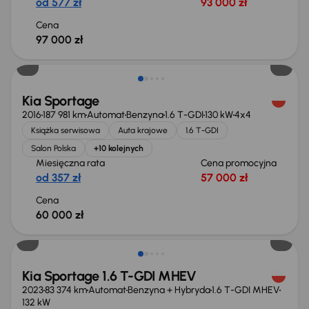
od 577 zł
93 000 zł
Cena
97 000 zł
Kia Sportage
2016
187 981 km
Automat
Benzyna
1.6 T-GDI
130 kW
4x4
Książka serwisowa
Auta krajowe
1.6 T-GDI
Salon Polska
+10 kolejnych
Miesięczna rata
Cena promocyjna
od 357 zł
57 000 zł
Cena
60 000 zł
Możliwość odliczenia VAT
Kia Sportage 1.6 T-GDI MHEV
2023
83 374 km
Automat
Benzyna + Hybryda
1.6 T-GDI MHEV
132 kW