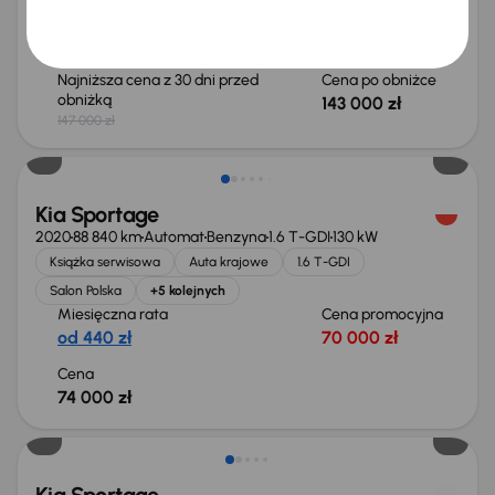
Miesięczna rata
Cena promocyjna
na miarę
139 000 zł
Najniższa cena z 30 dni przed
Cena po obniżce
obniżką
143 000 zł
147 000 zł
Kia Sportage
2020
88 840 km
Automat
Benzyna
1.6 T-GDI
130 kW
Książka serwisowa
Auta krajowe
1.6 T-GDI
Salon Polska
+5 kolejnych
Miesięczna rata
Cena promocyjna
od 440 zł
70 000 zł
Cena
74 000 zł