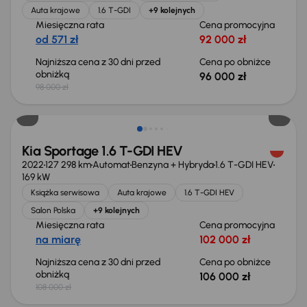
Auta krajowe
1.6 T-GDI
+9 kolejnych
Miesięczna rata
Cena promocyjna
od 571 zł
92 000 zł
Najniższa cena z 30 dni przed
Cena po obniżce
obniżką
96 000 zł
98 000 zł
Taniej o 2 000 zł
Kia Sportage 1.6 T-GDI HEV
2022
127 298 km
Automat
Benzyna + Hybryda
1.6 T-GDI HEV
169 kW
Książka serwisowa
Auta krajowe
1.6 T-GDI HEV
Salon Polska
+9 kolejnych
Miesięczna rata
Cena promocyjna
na miarę
102 000 zł
Najniższa cena z 30 dni przed
Cena po obniżce
obniżką
106 000 zł
108 000 zł
Taniej o 3 000 zł