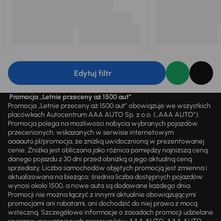
Edytuj filtr
Promocja „Letnie przeceny aż 1500 aut”
Promocja „Letnie przeceny aż 1500 aut” obowiązuje we wszystkich
placówkach Autocentrum AAA AUTO Sp. z o.o. („AAA AUTO”).
Promocja polega na możliwości nabycia wybranych pojazdów
przecenionych, wskazanych w serwisie internetowym
aaaauto.pl/promocja, ze zniżką uwidocznioną w prezentowanej
cenie. Zniżka jest obliczana jako różnica pomiędzy najniższą ceną
danego pojazdu z 30 dni przed obniżką a jego aktualną ceną
sprzedaży. Liczba samochodów objętych promocją jest zmienna i
aktualizowana na bieżąco; średnia liczba dostępnych pojazdów
wynosi około 1500, a nowe auta są dodawane każdego dnia.
Promocji nie można łączyć z innymi aktualnie obowiązującymi
promocjami ani rabatami, ani dochodzić do niej prawa z mocą
wsteczną. Szczegółowe informacje o zasadach promocji udzielane