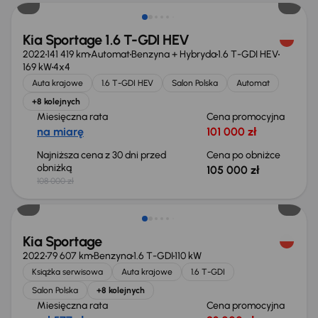
Kia Sportage 1.6 T-GDI HEV
2022
141 419 km
Automat
Benzyna + Hybryda
1.6 T-GDI HEV
169 kW
4x4
Auta krajowe
1.6 T-GDI HEV
Salon Polska
Automat
+8 kolejnych
Miesięczna rata
Cena promocyjna
na miarę
101 000 zł
Najniższa cena z 30 dni przed
Cena po obniżce
obniżką
105 000 zł
108 000 zł
Kia Sportage
2022
79 607 km
Benzyna
1.6 T-GDI
110 kW
Książka serwisowa
Auta krajowe
1.6 T-GDI
Salon Polska
+8 kolejnych
Miesięczna rata
Cena promocyjna