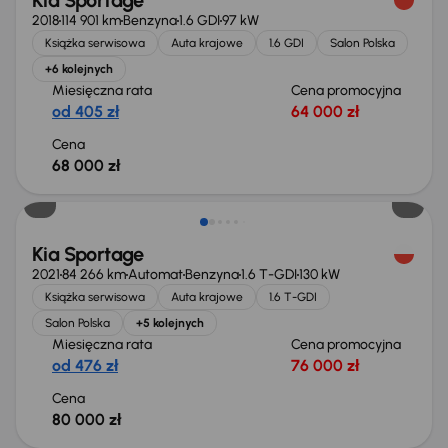
Kia Sportage
2018
114 901 km
Benzyna
1.6 GDI
97 kW
Książka serwisowa
Auta krajowe
1.6 GDI
Salon Polska
+6 kolejnych
Miesięczna rata
Cena promocyjna
od 405 zł
64 000 zł
Cena
68 000 zł
Kia Sportage
2021
84 266 km
Automat
Benzyna
1.6 T-GDI
130 kW
Książka serwisowa
Auta krajowe
1.6 T-GDI
Salon Polska
+5 kolejnych
Miesięczna rata
Cena promocyjna
od 476 zł
76 000 zł
Cena
80 000 zł
Możliwość odliczenia VAT