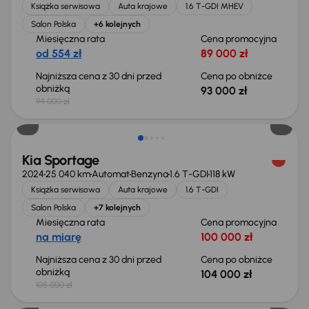
Książka serwisowa
Auta krajowe
1.6 T-GDI MHEV
Salon Polska
+6 kolejnych
Miesięczna rata
Cena promocyjna
od 554 zł
89 000 zł
Najniższa cena z 30 dni przed
Cena po obniżce
obniżką
93 000 zł
94 000 zł
Taniej o 1 000 zł
Kia Sportage
2024
25 040 km
Automat
Benzyna
1.6 T-GDI
118 kW
Książka serwisowa
Auta krajowe
1.6 T-GDI
Salon Polska
+7 kolejnych
Miesięczna rata
Cena promocyjna
na miarę
100 000 zł
Najniższa cena z 30 dni przed
Cena po obniżce
obniżką
104 000 zł
105 000 zł