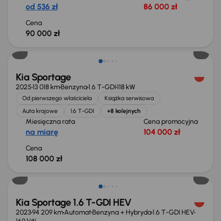
od 536 zł
86 000 zł
Cena
90 000 zł
Od nowego taniej o 41 000 zł
Kia Sportage
2025
13 018 km
Benzyna
1.6 T-GDI
118 kW
Od pierwszego właściciela
Książka serwisowa
Auta krajowe
1.6 T-GDI
+8 kolejnych
Miesięczna rata
Cena promocyjna
na miarę
104 000 zł
Cena
108 000 zł
Taniej o 1 000 zł
Kia Sportage 1.6 T-GDI HEV
2023
94 209 km
Automat
Benzyna + Hybryda
1.6 T-GDI HEV