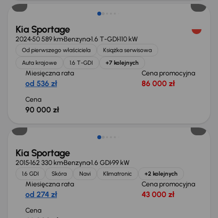
Kia Sportage
2024
50 589 km
Benzyna
1.6 T-GDI
110 kW
Od pierwszego właściciela
Książka serwisowa
Auta krajowe
1.6 T-GDI
+7 kolejnych
Miesięczna rata
Cena promocyjna
od 536 zł
86 000 zł
Cena
90 000 zł
Kia Sportage
2015
162 330 km
Benzyna
1.6 GDI
99 kW
1.6 GDI
Skóra
Navi
Klimatronic
+2 kolejnych
Miesięczna rata
Cena promocyjna
od 274 zł
43 000 zł
Cena