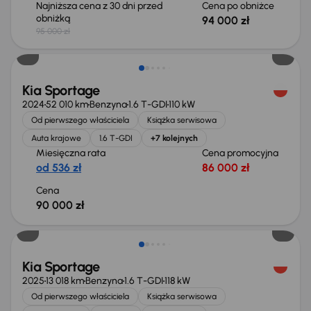
Najniższa cena z 30 dni przed
Cena po obniżce
obniżką
94 000 zł
95 000 zł
Świeżo skupione
Kia Sportage
2024
52 010 km
Benzyna
1.6 T-GDI
110 kW
Od pierwszego właściciela
Książka serwisowa
Auta krajowe
1.6 T-GDI
+7 kolejnych
Miesięczna rata
Cena promocyjna
od 536 zł
86 000 zł
Cena
90 000 zł
Od nowego taniej o 41 000 zł
Kia Sportage
2025
13 018 km
Benzyna
1.6 T-GDI
118 kW
Od pierwszego właściciela
Książka serwisowa