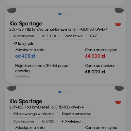
Taniej o 500 zł
Kia Sportage
2017
123 782 km
Automat
Benzyna
1.6 T-GDI
130 kW
4x4
Auta krajowe
1.6 T-GDI
Salon Polska
GAZ
+7 kolejnych
Miesięczna rata
Cena promocyjna
od 405 zł
64 000 zł
Najniższa cena z 30 dni przed
Cena po obniżce
obniżką
68 000 zł
68 500 zł
Możliwość odliczenia VAT
Kia Sportage
2019
128 763 km
Diesel
1.6 CRDi
100 kW
4x4
Od pierwszego właściciela
Książka serwisowa
Auta krajowe
1.6 CRDi
+10 kolejnych
Miesięczna rata
Cena promocyjna