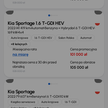
108 000 zł
Taniej o 3 000 zł
Kia Sportage 1.6 T-GDI HEV
2022
141 419 km
Automat
Benzyna + Hybryda
1.6 T-GDI HEV
169 kW
4x4
Auta krajowe
1.6 T-GDI HEV
Salon Polska
Automat
+8 kolejnych
Miesięczna rata
Cena promocyjna
na miarę
101 000 zł
Najniższa cena z 30 dni przed
Cena po obniżce
obniżką
105 000 zł
108 000 zł
Kia Sportage
2022
79 607 km
Benzyna
1.6 T-GDI
110 kW
Książka serwisowa
Auta krajowe
1.6 T-GDI