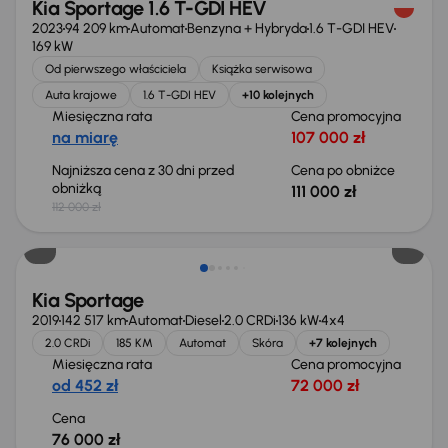
Kia Sportage 1.6 T-GDI HEV
2023
94 209 km
Automat
Benzyna + Hybryda
1.6 T-GDI HEV
169 kW
Od pierwszego właściciela
Książka serwisowa
Auta krajowe
1.6 T-GDI HEV
+10 kolejnych
Miesięczna rata
Cena promocyjna
na miarę
107 000 zł
Najniższa cena z 30 dni przed
Cena po obniżce
obniżką
111 000 zł
112 000 zł
Kia Sportage
2019
142 517 km
Automat
Diesel
2.0 CRDi
136 kW
4x4
2.0 CRDi
185 KM
Automat
Skóra
+7 kolejnych
Miesięczna rata
Cena promocyjna
od 452 zł
72 000 zł
Cena
76 000 zł