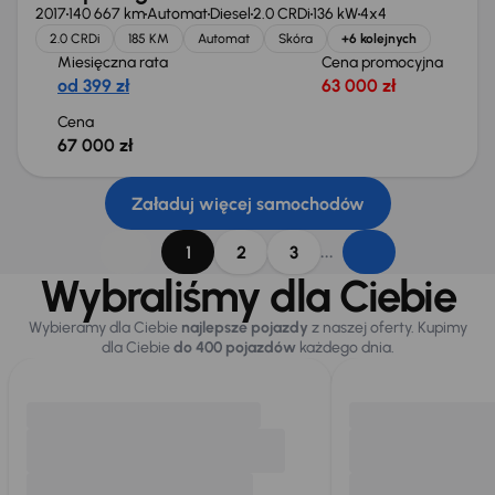
2017
140 667 km
Automat
Diesel
2.0 CRDi
136 kW
4x4
2.0 CRDi
185 KM
Automat
Skóra
+6 kolejnych
Miesięczna rata
Cena promocyjna
od 399 zł
63 000 zł
Cena
67 000 zł
Załaduj więcej samochodów
...
1
2
3
Wybraliśmy dla Ciebie
Wybieramy dla Ciebie
najlepsze pojazdy
z naszej oferty. Kupimy
dla Ciebie
do 400 pojazdów
każdego dnia.