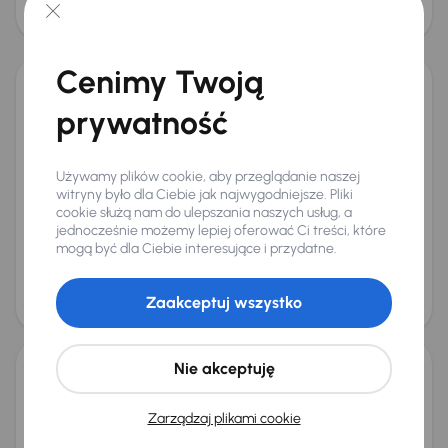
94 000 zł
Taniej o 1 000 zł
Cenimy Twoją
Kia Sportage 1.6 T-GDI MHEV
prywatność
2022
48 480 km
Automat
Benzyna + Hybryda
1.6 T-GDI MHEV
132 kW
4x4
Od pierwszego właściciela
Książka serwisowa
Używamy plików cookie, aby przeglądanie naszej
witryny było dla Ciebie jak najwygodniejsze. Pliki
Auta krajowe
1.6 T-GDI MHEV
+10 kolejnych
cookie służą nam do ulepszania naszych usług, a
Miesięczna rata
Cena promocyjna
jednocześnie możemy lepiej oferować Ci treści, które
na miarę
111 000 zł
mogą być dla Ciebie interesujące i przydatne.
Najniższa cena z 30 dni przed
Cena po obniżce
obniżką
115 000 zł
Zaakceptuj wszystko
116 000 zł
Nie akceptuję
Kia Sportage 1.6 T-GDI MHEV
2022
63 420 km
Automat
Benzyna + Hybryda
1.6 T-GDI MHEV
Zarządzaj plikami cookie
132 kW
4x4