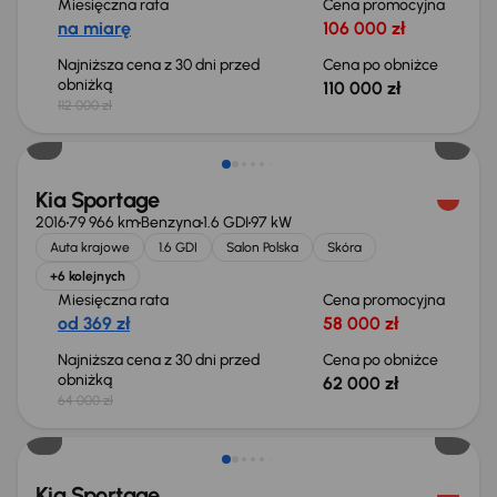
Miesięczna rata
Cena promocyjna
na miarę
106 000 zł
Najniższa cena z 30 dni przed
Cena po obniżce
obniżką
110 000 zł
112 000 zł
Taniej o 2 000 zł
Kia Sportage
2016
79 966 km
Benzyna
1.6 GDI
97 kW
Auta krajowe
1.6 GDI
Salon Polska
Skóra
+6 kolejnych
Miesięczna rata
Cena promocyjna
od 369 zł
58 000 zł
Najniższa cena z 30 dni przed
Cena po obniżce
obniżką
62 000 zł
64 000 zł
Taniej o 500 zł
Kia Sportage