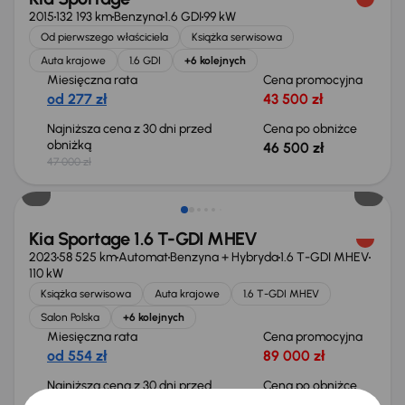
2015
132 193 km
Benzyna
1.6 GDI
99 kW
Od pierwszego właściciela
Książka serwisowa
Auta krajowe
1.6 GDI
+6 kolejnych
Miesięczna rata
Cena promocyjna
od 277 zł
43 500 zł
Najniższa cena z 30 dni przed
Cena po obniżce
obniżką
46 500 zł
47 000 zł
Taniej o 1 000 zł
Kia Sportage 1.6 T-GDI MHEV
2023
58 525 km
Automat
Benzyna + Hybryda
1.6 T-GDI MHEV
110 kW
Książka serwisowa
Auta krajowe
1.6 T-GDI MHEV
Salon Polska
+6 kolejnych
Miesięczna rata
Cena promocyjna
od 554 zł
89 000 zł
Najniższa cena z 30 dni przed
Cena po obniżce
obniżką
93 000 zł