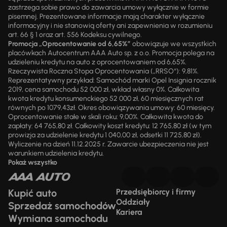
zastrzega sobie prawo do zawarcia umowy wyłącznie w formie
pisemnej. Prezentowane informacje mają charakter wyłącznie
informacyjny i nie stanowią oferty ani zapewnienia w rozumieniu
art. 66 § 1 oraz art. 556 Kodeksu cywilnego.
Promocja „Oprocentowanie od 6,65%”
obowiązuje we wszystkich
placówkach Autocentrum AAA Auto sp. z o.o. Promocja polega na
udzieleniu kredytu na auto z oprocentowaniem od 6,65%.
Rzeczywista Roczna Stopa Oprocentowania („RRSO“): 9,81%.
Reprezentatywny przykład: Samochód marki Opel Insignia rocznik
2019, cena samochodu 52 000 zł, wkład własny 0%. Całkowita
kwota kredytu konsumenckiego 52 000 zł, 60 miesięcznych rat
równych po 1079,43zł. Okres obowiązywania umowy: 60 miesięcy.
Oprocentowanie stałe w skali roku: 9,00%. Całkowita kwota do
zapłaty: 64 765,80 zł. Całkowity koszt kredytu: 12 765,80 zł (w tym
prowizja za udzielenie kredytu 1 040,00 zł, odsetki 11 725,80 zł).
Wyliczenie na dzień 11.12.2025 r. Zawarcie ubezpieczenia nie jest
warunkiem udzielenia kredytu.
Pokaż wszystko
Kupić auto
Przedsiębiorcy i firmy
Oddziały
Sprzedaż samochodów
Kariera
Wymiana samochodu