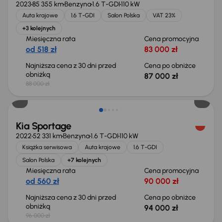
2023
85 355 km
Benzyna
1.6 T-GDI
110 kW
Auta krajowe
1.6 T-GDI
Salon Polska
VAT 23%
+3 kolejnych
Miesięczna rata
Cena promocyjna
od 518 zł
83 000 zł
Najniższa cena z 30 dni przed
Cena po obniżce
obniżką
87 000 zł
88 000 zł
Taniej o 2 000 zł
Kia Sportage
2022
52 331 km
Benzyna
1.6 T-GDI
110 kW
Książka serwisowa
Auta krajowe
1.6 T-GDI
Salon Polska
+7 kolejnych
Miesięczna rata
Cena promocyjna
od 560 zł
90 000 zł
Najniższa cena z 30 dni przed
Cena po obniżce
obniżką
94 000 zł
96 000 zł
Świeżo skupione