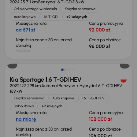
2024
25 711 km
Benzyna
1.6 T-GDI
118 kW
Od pierwszego właściciela
Książka serwisowa
Auta krajowe
1.6 T-GDI
+9 kolejnych
Miesięczna rata
Cena promocyjna
od 571 zł
92 000 zł
Najniższa cena z 30 dni przed
Cena po obniżce
obniżką
96 000 zł
98 000 zł
Taniej o 2 000 zł
Kia Sportage 1.6 T-GDI HEV
2022
127 298 km
Automat
Benzyna + Hybryda
1.6 T-GDI HEV
169 kW
Książka serwisowa
Auta krajowe
1.6 T-GDI HEV
Salon Polska
+9 kolejnych
Miesięczna rata
Cena promocyjna
na miarę
102 000 zł
Najniższa cena z 30 dni przed
Cena po obniżce
obniżką
106 000 zł