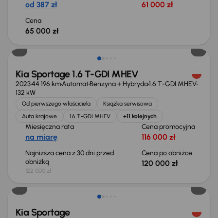
od 387 zł
61 000 zł
Cena
65 000 zł
Taniej o 2 000 zł
Kia Sportage 1.6 T-GDI MHEV
2023
44 196 km
Automat
Benzyna + Hybryda
1.6 T-GDI MHEV
132 kW
Od pierwszego właściciela
Książka serwisowa
Auta krajowe
1.6 T-GDI MHEV
+11 kolejnych
Miesięczna rata
Cena promocyjna
na miarę
116 000 zł
Najniższa cena z 30 dni przed
Cena po obniżce
obniżką
120 000 zł
122 000 zł
Taniej o 1 000 zł
Kia Sportage