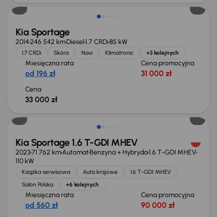
Kia Sportage
2014
246 542 km
Diesel
1.7 CRDi
85 kW
1.7 CRDi
Skóra
Navi
Klimatronic
+3 kolejnych
Miesięczna rata
Cena promocyjna
od 196 zł
31 000 zł
Cena
33 000 zł
Taniej o 1 000 zł
Kia Sportage 1.6 T-GDI MHEV
2023
71 762 km
Automat
Benzyna + Hybryda
1.6 T-GDI MHEV
110 kW
Książka serwisowa
Auta krajowe
1.6 T-GDI MHEV
Salon Polska
+6 kolejnych
Miesięczna rata
Cena promocyjna
od 560 zł
90 000 zł