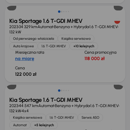
Kia Sportage 1.6 T-GDI MHEV
2023
34 329 km
Automat
Benzyna + Hybryda
1.6 T-GDI MHEV
132 kW
Od pierwszego właściciela
Książka serwisowa
Auta krajowe
1.6 T-GDI MHEV
+10 kolejnych
Miesięczna rata
Cena promocyjna
na miarę
118 000 zł
Cena
122 000 zł
Taniej o 2 000 zł
Kia Sportage 1.6 T-GDI MHEV
2023
44 547 km
Automat
Benzyna + Hybryda
1.6 T-GDI MHEV
132 kW
4x4
Książka serwisowa
1.6 T-GDI MHEV
Serwis ASO
Automat
+5 kolejnych