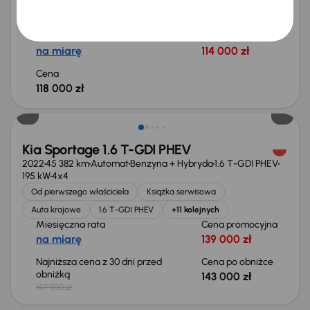
Książka serwisowa
Auta krajowe
1.6 T-GDI MHEV
Salon Polska
+8 kolejnych
Miesięczna rata
Cena promocyjna
na miarę
114 000 zł
Cena
118 000 zł
Taniej o 4 000 zł
Kia Sportage 1.6 T-GDI PHEV
2022
45 382 km
Automat
Benzyna + Hybryda
1.6 T-GDI PHEV
195 kW
4x4
Od pierwszego właściciela
Książka serwisowa
Auta krajowe
1.6 T-GDI PHEV
+11 kolejnych
Miesięczna rata
Cena promocyjna
na miarę
139 000 zł
Najniższa cena z 30 dni przed
Cena po obniżce
obniżką
143 000 zł
147 000 zł