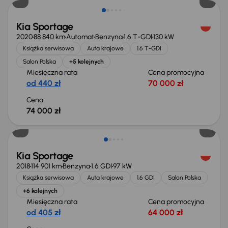
Kia Sportage
2020
88 840 km
Automat
Benzyna
1.6 T-GDI
130 kW
Książka serwisowa
Auta krajowe
1.6 T-GDI
Salon Polska
+5 kolejnych
Miesięczna rata
Cena promocyjna
od 440 zł
70 000 zł
Cena
74 000 zł
Kia Sportage
2018
114 901 km
Benzyna
1.6 GDI
97 kW
Książka serwisowa
Auta krajowe
1.6 GDI
Salon Polska
+6 kolejnych
Miesięczna rata
Cena promocyjna
od 405 zł
64 000 zł