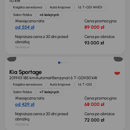
110 kW
Książka serwisowa
Auta krajowe
1.6 T-GDI MHEV
Salon Polska
+6 kolejnych
Miesięczna rata
Cena promocyjna
od 554 zł
89 000 zł
Najniższa cena z 30 dni przed
Cena po obniżce
obniżką
93 000 zł
94 000 zł
Taniej o 1 000 zł
Kia Sportage
2019
101 185 km
Automat
Benzyna
1.6 T-GDI
130 kW
Książka serwisowa
Auta krajowe
1.6 T-GDI
Salon Polska
+7 kolejnych
Miesięczna rata
Cena promocyjna
od 429 zł
68 000 zł
Najniższa cena z 30 dni przed
Cena po obniżce
obniżką
72 000 zł
73 000 zł