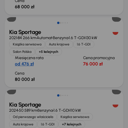
Cena
68 000 zł
Kia Sportage
2021
84 266 km
Automat
Benzyna
1.6 T-GDI
130 kW
Książka serwisowa
Auta krajowe
1.6 T-GDI
Salon Polska
+5 kolejnych
Miesięczna rata
Cena promocyjna
od 476 zł
76 000 zł
Cena
80 000 zł
Możliwość odliczenia VAT
Kia Sportage
2024
50 589 km
Benzyna
1.6 T-GDI
110 kW
Od pierwszego właściciela
Książka serwisowa
Auta krajowe
1.6 T-GDI
+7 kolejnych