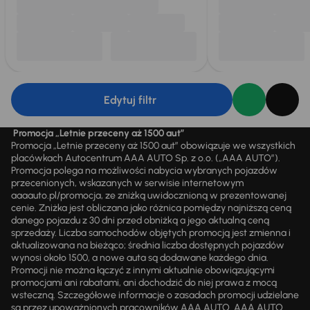
Edytuj filtr
Promocja „Letnie przeceny aż 1500 aut”
Promocja „Letnie przeceny aż 1500 aut” obowiązuje we wszystkich
placówkach Autocentrum AAA AUTO Sp. z o.o. („AAA AUTO”).
Promocja polega na możliwości nabycia wybranych pojazdów
przecenionych, wskazanych w serwisie internetowym
aaaauto.pl/promocja, ze zniżką uwidocznioną w prezentowanej
cenie. Zniżka jest obliczana jako różnica pomiędzy najniższą ceną
danego pojazdu z 30 dni przed obniżką a jego aktualną ceną
sprzedaży. Liczba samochodów objętych promocją jest zmienna i
aktualizowana na bieżąco; średnia liczba dostępnych pojazdów
wynosi około 1500, a nowe auta są dodawane każdego dnia.
Promocji nie można łączyć z innymi aktualnie obowiązującymi
promocjami ani rabatami, ani dochodzić do niej prawa z mocą
wsteczną. Szczegółowe informacje o zasadach promocji udzielane
są przez upoważnionych pracowników AAA AUTO. AAA AUTO