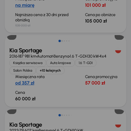
na miarę
101 000 zł
Najniższa cena z 30 dni przed
Cena po obniżce
obniżką
105 000 zł
108 000 zł
Kia Sportage
2016
187 981 km
Automat
Benzyna
1.6 T-GDI
130 kW
4x4
Książka serwisowa
Auta krajowe
1.6 T-GDI
Salon Polska
+10 kolejnych
Miesięczna rata
Cena promocyjna
od 357 zł
57 000 zł
Cena
60 000 zł
Kia Sportage
2022
79 607 km
Benzyna
1.6 T-GDI
110 kW