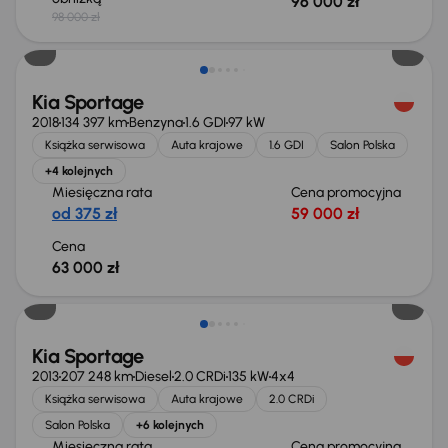
96 000 zł
98 000 zł
Kia Sportage
2018
134 397 km
Benzyna
1.6 GDI
97 kW
Książka serwisowa
Auta krajowe
1.6 GDI
Salon Polska
+4 kolejnych
Miesięczna rata
Cena promocyjna
od 375 zł
59 000 zł
Cena
63 000 zł
Taniej o 500 zł
Kia Sportage
2013
207 248 km
Diesel
2.0 CRDi
135 kW
4x4
Książka serwisowa
Auta krajowe
2.0 CRDi
Salon Polska
+6 kolejnych
Miesięczna rata
Cena promocyjna