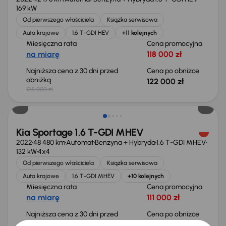
169 kW
Od pierwszego właściciela
Książka serwisowa
Auta krajowe
1.6 T-GDI HEV
+11 kolejnych
Miesięczna rata
Cena promocyjna
na miarę
118 000 zł
Najniższa cena z 30 dni przed
Cena po obniżce
obniżką
122 000 zł
125 000 zł
Taniej o 1 000 zł
Kia Sportage 1.6 T-GDI MHEV
2022
48 480 km
Automat
Benzyna + Hybryda
1.6 T-GDI MHEV
132 kW
4x4
Od pierwszego właściciela
Książka serwisowa
Auta krajowe
1.6 T-GDI MHEV
+10 kolejnych
Miesięczna rata
Cena promocyjna
na miarę
111 000 zł
Najniższa cena z 30 dni przed
Cena po obniżce
obniżką
115 000 zł