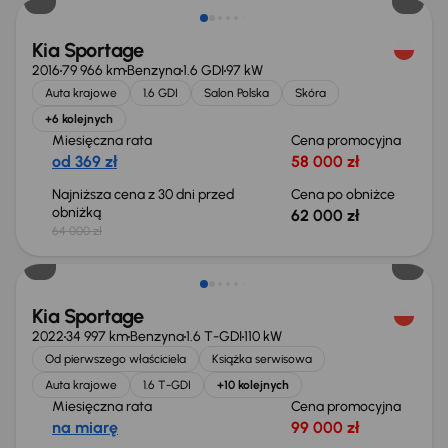
Kia Sportage
2016
79 966 km
Benzyna
1.6 GDI
97 kW
Auta krajowe
1.6 GDI
Salon Polska
Skóra
+6 kolejnych
Miesięczna rata
Cena promocyjna
od 369 zł
58 000 zł
Najniższa cena z 30 dni przed
Cena po obniżce
obniżką
62 000 zł
64 000 zł
Kia Sportage
2022
34 997 km
Benzyna
1.6 T-GDI
110 kW
Od pierwszego właściciela
Książka serwisowa
Auta krajowe
1.6 T-GDI
+10 kolejnych
Miesięczna rata
Cena promocyjna
na miarę
99 000 zł