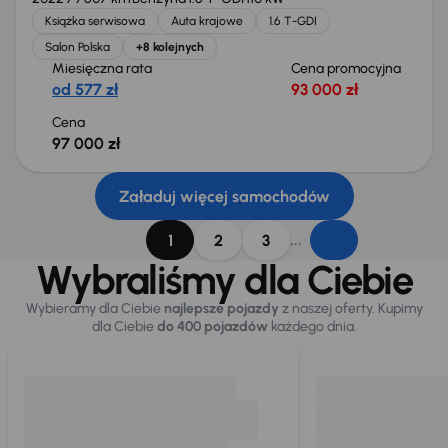
Książka serwisowa
Auta krajowe
1.6 T-GDI
Salon Polska
+8 kolejnych
Miesięczna rata
Cena promocyjna
od 577 zł
93 000 zł
Cena
97 000 zł
Załaduj więcej samochodów
...
1
2
3
Wybraliśmy dla Ciebie
Wybieramy dla Ciebie
najlepsze pojazdy
z naszej oferty. Kupimy
dla Ciebie
do 400 pojazdów
każdego dnia.