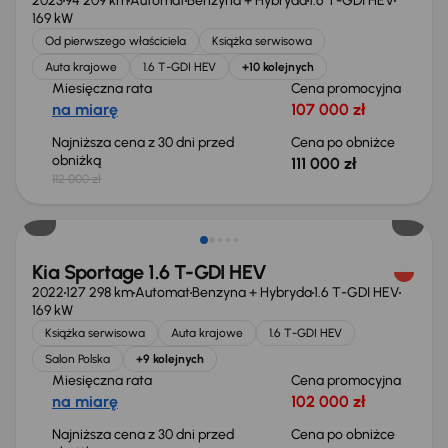
2023
94 209 km
Automat
Benzyna + Hybryda
1.6 T-GDI HEV
169 kW
Od pierwszego właściciela
Książka serwisowa
Auta krajowe
1.6 T-GDI HEV
+10 kolejnych
Miesięczna rata
Cena promocyjna
na miarę
107 000 zł
Najniższa cena z 30 dni przed
Cena po obniżce
obniżką
111 000 zł
112 000 zł
Taniej o 2 000 zł
Kia Sportage 1.6 T-GDI HEV
2022
127 298 km
Automat
Benzyna + Hybryda
1.6 T-GDI HEV
169 kW
Książka serwisowa
Auta krajowe
1.6 T-GDI HEV
Salon Polska
+9 kolejnych
Miesięczna rata
Cena promocyjna
na miarę
102 000 zł
Najniższa cena z 30 dni przed
Cena po obniżce