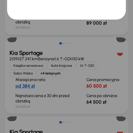
Miesięczna rata
Cena promocyjna
od 530 zł
85 000 zł
Najniższa cena z 30 dni przed
Cena po obniżce
obniżką
89 000 zł
90 000 zł
Taniej o 500 zł
Kia Sportage
2019
127 241 km
Benzyna
1.6 T-GDI
130 kW
Książka serwisowa
Auta krajowe
1.6 T-GDI
Salon Polska
+4 kolejnych
Miesięczna rata
Cena promocyjna
od 384 zł
60 500 zł
Najniższa cena z 30 dni przed
Cena po obniżce
obniżką
64 500 zł
65 000 zł
Kia Sportage