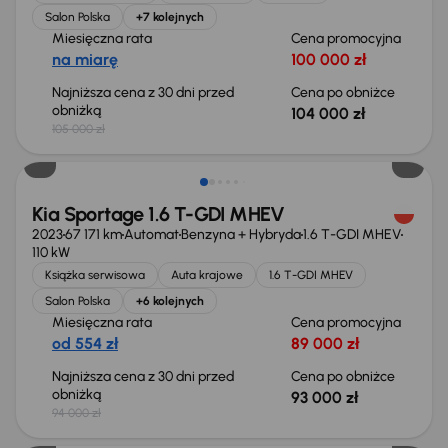
Salon Polska
+7 kolejnych
Miesięczna rata
Cena promocyjna
na miarę
100 000 zł
Najniższa cena z 30 dni przed
Cena po obniżce
obniżką
104 000 zł
105 000 zł
Taniej o 1 000 zł
Kia Sportage 1.6 T-GDI MHEV
2023
67 171 km
Automat
Benzyna + Hybryda
1.6 T-GDI MHEV
110 kW
Książka serwisowa
Auta krajowe
1.6 T-GDI MHEV
Salon Polska
+6 kolejnych
Miesięczna rata
Cena promocyjna
od 554 zł
89 000 zł
Najniższa cena z 30 dni przed
Cena po obniżce
obniżką
93 000 zł
94 000 zł
Taniej o 2 000 zł