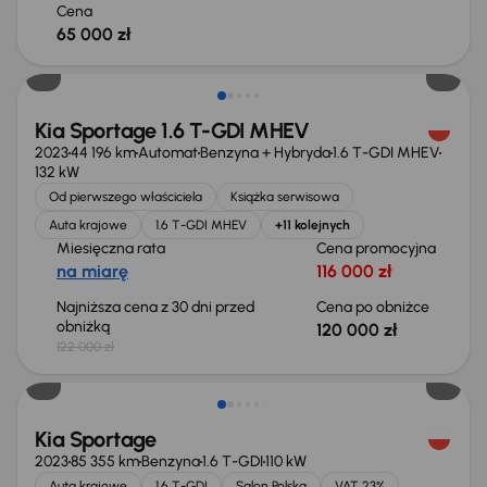
Cena
65 000 zł
Taniej o 2 000 zł
Kia Sportage 1.6 T-GDI MHEV
2023
44 196 km
Automat
Benzyna + Hybryda
1.6 T-GDI MHEV
132 kW
Od pierwszego właściciela
Książka serwisowa
Auta krajowe
1.6 T-GDI MHEV
+11 kolejnych
Miesięczna rata
Cena promocyjna
na miarę
116 000 zł
Najniższa cena z 30 dni przed
Cena po obniżce
obniżką
120 000 zł
122 000 zł
Taniej o 1 000 zł
Kia Sportage
2023
85 355 km
Benzyna
1.6 T-GDI
110 kW
Auta krajowe
1.6 T-GDI
Salon Polska
VAT 23%