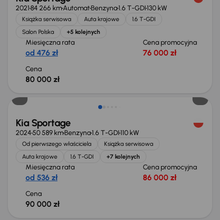
2021
84 266 km
Automat
Benzyna
1.6 T-GDI
130 kW
Książka serwisowa
Auta krajowe
1.6 T-GDI
Salon Polska
+5 kolejnych
Miesięczna rata
Cena promocyjna
od 476 zł
76 000 zł
Cena
80 000 zł
Możliwość odliczenia VAT
Kia Sportage
2024
50 589 km
Benzyna
1.6 T-GDI
110 kW
Od pierwszego właściciela
Książka serwisowa
Auta krajowe
1.6 T-GDI
+7 kolejnych
Miesięczna rata
Cena promocyjna
od 536 zł
86 000 zł
Cena
90 000 zł