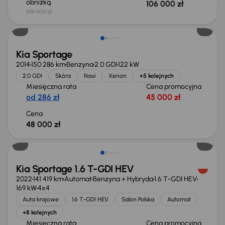
obniżką
106 000 zł
108 000 zł
Kia Sportage
2014
150 286 km
Benzyna
2.0 GDI
122 kW
2.0 GDI
Skóra
Navi
Xenon
+5 kolejnych
Miesięczna rata
Cena promocyjna
od 286 zł
45 000 zł
Cena
48 000 zł
Taniej o 3 000 zł
Kia Sportage 1.6 T-GDI HEV
2022
141 419 km
Automat
Benzyna + Hybryda
1.6 T-GDI HEV
169 kW
4x4
Auta krajowe
1.6 T-GDI HEV
Salon Polska
Automat
+8 kolejnych
Miesięczna rata
Cena promocyjna