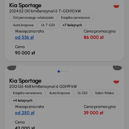
Kia Sportage
2024
52 010 km
Benzyna
1.6 T-GDI
110 kW
Od pierwszego właściciela
Książka serwisowa
Auta krajowe
1.6 T-GDI
+7 kolejnych
Miesięczna rata
Cena promocyjna
od 536 zł
86 000 zł
Cena
90 000 zł
Kia Sportage
2012
126 468 km
Benzyna
1.6 GDI
99 kW
Książka serwisowa
Auta krajowe
1.6 GDI
Salon Polska
+4 kolejnych
Miesięczna rata
Cena promocyjna
od 250 zł
39 000 zł
Cena
42 000 zł