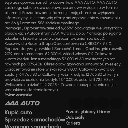
są przez upoważnionych pracowników AAA AUTO. AAA AUTO
zastrzega sobie prawo do zawarcia umowy wyłącznie w formie
pisemnej. Prezentowane informacje mają charakter wyłącznie
informacyjny i nie stanowią oferty ani zapewnienia w rozumieniu
art. 66 § 1 oraz art. 556 Kodeksu cywilnego.
Promocja „Oprocentowanie od 6,65%”
obowiązuje we wszystkich
placówkach Autocentrum AAA Auto sp. z o.o. Promocja polega na
udzieleniu kredytu na auto z oprocentowaniem od 6,65%.
Rzeczywista Roczna Stopa Oprocentowania („RRSO“): 9,81%.
Reprezentatywny przykład: Samochód marki Opel Insignia rocznik
2019, cena samochodu 52 000 zł, wkład własny 0%. Całkowita
kwota kredytu konsumenckiego 52 000 zł, 60 miesięcznych rat
równych po 1079,43zł. Okres obowiązywania umowy: 60 miesięcy.
Oprocentowanie stałe w skali roku: 9,00%. Całkowita kwota do
zapłaty: 64 765,80 zł. Całkowity koszt kredytu: 12 765,80 zł (w tym
prowizja za udzielenie kredytu 1 040,00 zł, odsetki 11 725,80 zł).
Wyliczenie na dzień 11.12.2025 r. Zawarcie ubezpieczenia nie jest
warunkiem udzielenia kredytu.
Pokaż wszystko
Kupić auto
Przedsiębiorcy i firmy
Oddziały
Sprzedaż samochodów
Kariera
Wymiana samochodu