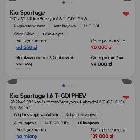
Kia Sportage
2022
52 331 km
Benzyna
1.6 T-GDI
110 kW
Książka serwisowa
Auta krajowe
1.6 T-GDI
Salon Polska
+7 kolejnych
Miesięczna rata
Cena promocyjna
od 560 zł
90 000 zł
Najniższa cena z 30 dni przed
Cena po obniżce
obniżką
94 000 zł
96 000 zł
Taniej o 4 000 zł
Kia Sportage 1.6 T-GDI PHEV
2022
45 382 km
Automat
Benzyna + Hybryda
1.6 T-GDI PHEV
195 kW
4x4
Od pierwszego właściciela
Książka serwisowa
Auta krajowe
1.6 T-GDI PHEV
+11 kolejnych
Miesięczna rata
Cena promocyjna
na miarę
139 000 zł