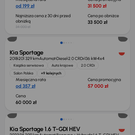
od 199 zł
31 500 zł
Najniższa cena z 30 dni przed
Cena po obniżce
obniżką
33 500 zł
34 000 zł
Kia Sportage
2018
201 329 km
Automat
Diesel
2.0 CRDi
136 kW
4x4
Książka serwisowa
Auta krajowe
2.0 CRDi
Salon Polska
+9 kolejnych
Miesięczna rata
Cena promocyjna
od 357 zł
57 000 zł
Cena
60 000 zł
Taniej o 1 000 zł
Kia Sportage 1.6 T-GDI HEV