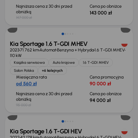
Najniższa cena z 30 dni przed
Cena po obniżce
obniżką
143 000 zł
147 000 zł
Taniej o 1 000 zł
Kia Sportage 1.6 T-GDI MHEV
2023
71 762 km
Automat
Benzyna + Hybryda
1.6 T-GDI MHEV
110 kW
Książka serwisowa
Auta krajowe
1.6 T-GDI MHEV
Salon Polska
+6 kolejnych
Miesięczna rata
Cena promocyjna
od 560 zł
90 000 zł
Najniższa cena z 30 dni przed
Cena po obniżce
obniżką
94 000 zł
95 000 zł
Taniej o 3 000 zł
Kia Sportage 1.6 T-GDI HEV
2022
42 178 km
Automat
Benzyna + Hybryda
1.6 T-GDI HEV