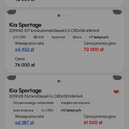
Kia Sportage
2019
142 517 km
Automat
Diesel
2.0 CRDi
136 kW
4x4
2.0 CRDi
185 KM
Automat
Skóra
+7 kolejnych
Miesięczna rata
Cena promocyjna
od 452 zł
72 000 zł
Cena
76 000 zł
Możliwość odliczenia VAT
Kia Sportage
2019
128 763 km
Diesel
1.6 CRDi
100 kW
4x4
Od pierwszego właściciela
Książka serwisowa
Auta krajowe
1.6 CRDi
+10 kolejnych
Miesięczna rata
Cena promocyjna
od 387 zł
61 000 zł