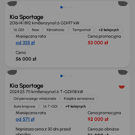
Kia Sportage
2016
141 892 km
Benzyna
1.6 GDI
97 kW
1.6 GDI
Navi
Klimatronic
Tempomat
+2 kolejnych
Miesięczna rata
Cena promocyjna
od 333 zł
53 000 zł
Cena
56 000 zł
Taniej o 2 000 zł
Kia Sportage
2024
25 711 km
Benzyna
1.6 T-GDI
118 kW
Od pierwszego właściciela
Książka serwisowa
Auta krajowe
1.6 T-GDI
+9 kolejnych
Miesięczna rata
Cena promocyjna
od 571 zł
92 000 zł
Najniższa cena z 30 dni przed
Cena po obniżce
obniżką