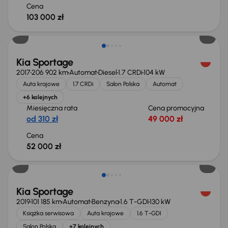
Cena
103 000 zł
Kia Sportage
2017
206 902 km
Automat
Diesel
1.7 CRDi
104 kW
Auta krajowe
1.7 CRDi
Salon Polska
Automat
+6 kolejnych
Miesięczna rata
Cena promocyjna
od 310 zł
49 000 zł
Cena
52 000 zł
Taniej o 1 000 zł
Kia Sportage
2019
101 185 km
Automat
Benzyna
1.6 T-GDI
130 kW
Książka serwisowa
Auta krajowe
1.6 T-GDI
Salon Polska
+7 kolejnych