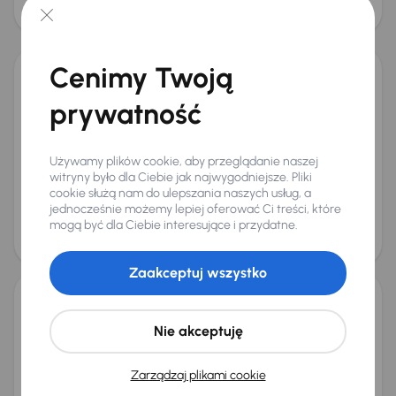
116 000 zł
Cenimy Twoją
Kia Sportage
prywatność
2020
88 840 km
Automat
Benzyna
1.6 T-GDI
130 kW
Książka serwisowa
Auta krajowe
1.6 T-GDI
Salon Polska
+5 kolejnych
Używamy plików cookie, aby przeglądanie naszej
Miesięczna rata
Cena promocyjna
witryny było dla Ciebie jak najwygodniejsze. Pliki
od 440 zł
70 000 zł
cookie służą nam do ulepszania naszych usług, a
jednocześnie możemy lepiej oferować Ci treści, które
Cena
mogą być dla Ciebie interesujące i przydatne.
74 000 zł
Taniej o 1 000 zł
Zaakceptuj wszystko
Kia Sportage
Nie akceptuję
2023
41 645 km
Benzyna
1.6 T-GDI
110 kW
Od pierwszego właściciela
Książka serwisowa
Zarządzaj plikami cookie
Auta krajowe
1.6 T-GDI
+6 kolejnych