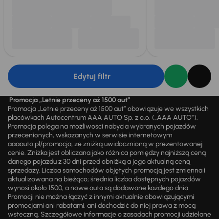
Edytuj filtr
Promocja „Letnie przeceny aż 1500 aut”
Promocja „Letnie przeceny aż 1500 aut” obowiązuje we wszystkich
placówkach Autocentrum AAA AUTO Sp. z o.o. („AAA AUTO”).
Promocja polega na możliwości nabycia wybranych pojazdów
przecenionych, wskazanych w serwisie internetowym
aaaauto.pl/promocja, ze zniżką uwidocznioną w prezentowanej
cenie. Zniżka jest obliczana jako różnica pomiędzy najniższą ceną
danego pojazdu z 30 dni przed obniżką a jego aktualną ceną
sprzedaży. Liczba samochodów objętych promocją jest zmienna i
aktualizowana na bieżąco; średnia liczba dostępnych pojazdów
wynosi około 1500, a nowe auta są dodawane każdego dnia.
Promocji nie można łączyć z innymi aktualnie obowiązującymi
promocjami ani rabatami, ani dochodzić do niej prawa z mocą
wsteczną. Szczegółowe informacje o zasadach promocji udzielane