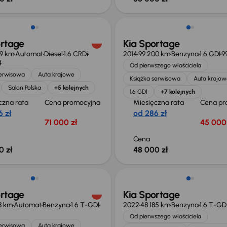
ortage
Kia Sportage
9 km
Automat
Diesel
1.6 CRDi
2014
99 200 km
Benzyna
1.6 GDI
9
4
Od pierwszego właściciela
serwisowa
Auta krajowe
Książka serwisowa
Auta krajow
Salon Polska
+5 kolejnych
1.6 GDI
+7 kolejnych
czna rata
Cena promocyjna
Miesięczna rata
Cena pr
 zł
od 286 zł
71 000 zł
45 000 
Cena
0 zł
48 000 zł
ortage
Kia Sportage
18 km
Automat
Benzyna
1.6 T-GDI
2022
48 185 km
Benzyna
1.6 T-GD
Od pierwszego właściciela
serwisowa
Auta krajowe