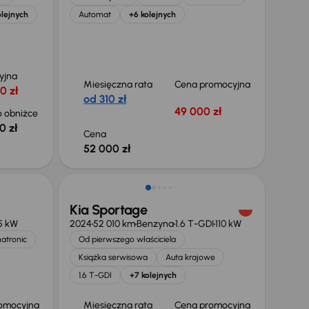
olejnych
Automat
+6 kolejnych
yjna
Miesięczna rata
Cena promocyjna
0 zł
od 310 zł
49 000 zł
 obniżce
0 zł
Cena
52 000 zł
Świeżo skupione
Kia Sportage
5 kW
2024
52 010 km
Benzyna
1.6 T-GDI
110 kW
matronic
Od pierwszego właściciela
Książka serwisowa
Auta krajowe
1.6 T-GDI
+7 kolejnych
omocyjna
Miesięczna rata
Cena promocyjna