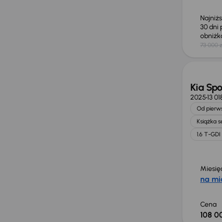
Najniż
30 dni
obniż
73 000 z
Świeżo
Kia Sp
2025
13 0
Od pierws
Książka 
1.6 T-GDI
Miesię
na mi
Cena
108 0
Świeżo