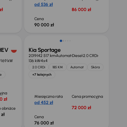
od 536 zł
zł
86 000 zł
Cena
90 000 zł
Świeżo skupione
 HEV
Kia Sportage
2019
142 517 km
Automat
Diesel
2.0 CRDi
V
169 kW
136 kW
4x4
2.0 CRDi
185 KM
Automat
Skóra
e
+7 kolejnych
yjna
Miesięczna rata
Cena promocyjna
0 zł
od 452 zł
72 000 zł
 obniżce
 zł
Cena
76 000 zł