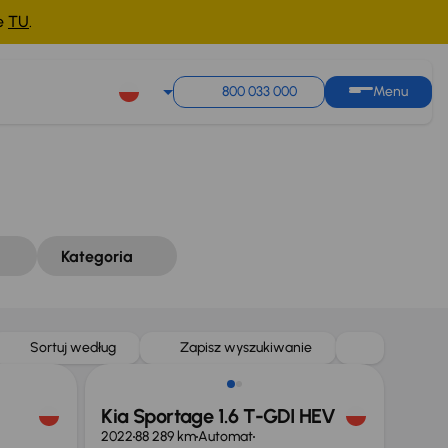
ne
TU
.
Sortuj według
Zapisz wyszukiwanie
800 033 000
Menu
Kategoria
Możliwość odliczenia VAT
Sortuj według
Zapisz wyszukiwanie
Kia Sportage 1.6 T-GDI HEV
2022
88 289 km
Automat