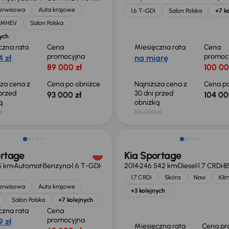
serwisowa
Auta krajowe
1.6 T-GDI
Salon Polska
+7 k
I MHEV
Salon Polska
ych
czna rata
Cena
Miesięczna rata
Cena
promocyjna
promoc
 zł
na miarę
89 000 zł
100 00
sza cena z
Cena po obniżce
Najniższa cena z
Cena po
 przed
30 dni przed
93 000 zł
104 00
ką
obniżką
ł
105 000 zł
 skupione
Świeżo skupione
ortage
Kia Sportage
85 km
Automat
Benzyna
1.6 T-GDI
2014
246 542 km
Diesel
1.7 CRDi
8
1.7 CRDi
Skóra
Navi
Kli
serwisowa
Auta krajowe
+3 kolejnych
Salon Polska
+7 kolejnych
czna rata
Cena
promocyjna
 zł
Miesięczna rata
Cena pr