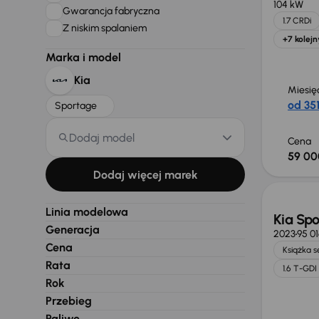
104 kW
Gwarancja fabryczna
1.7 CRDi
Z niskim spalaniem
+7 kolejn
Marka i model
Kia
Miesię
od 351
Sportage
Dodaj model
Cena
59 00
Dodaj więcej marek
Linia modelowa
Kia Sp
Generacja
2023
95 0
Cena
Książka 
Rata
1.6 T-GDI
Rok
Przebieg
Paliwo