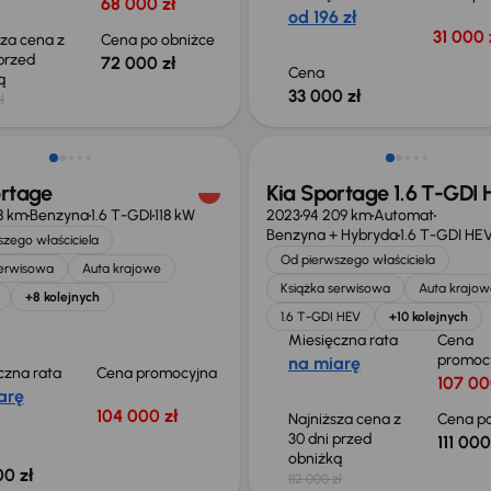
68 000 zł
od 196 zł
31 000 
sza cena z
Cena po obniżce
 przed
72 000 zł
Cena
ką
33 000 zł
ł
 skupione
Świeżo skupione
ortage
Kia Sportage 1.6 T-GDI
18 km
Benzyna
1.6 T-GDI
118 kW
2023
94 209 km
Automat
Benzyna + Hybryda
1.6 T-GDI HE
zego właściciela
Od pierwszego właściciela
serwisowa
Auta krajowe
Książka serwisowa
Auta krajow
+8 kolejnych
1.6 T-GDI HEV
+10 kolejnych
Miesięczna rata
Cena
promoc
na miarę
czna rata
Cena promocyjna
107 00
arę
104 000 zł
Najniższa cena z
Cena po
30 dni przed
111 000
obniżką
00 zł
112 000 zł
 skupione
Świeżo skupione