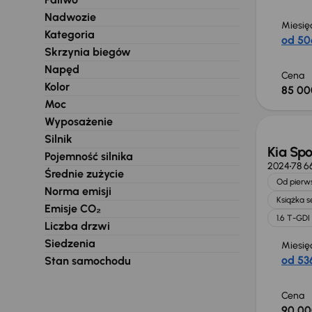
Nadwozie
Miesię
Kategoria
od 50
Skrzynia biegów
Napęd
Cena
Kolor
85 00
Możliw
Moc
Wyposażenie
Silnik
Kia Sp
Pojemność silnika
2024
78 6
Średnie zużycie
Od pierws
Norma emisji
Książka 
Emisje CO₂
1.6 T-GDI
Liczba drzwi
Siedzenia
Miesię
od 536
Stan samochodu
Cena
90 00