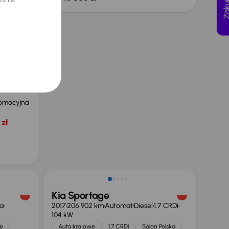
7 kW
e
omocyjna
zł
Świeżo skupione
Kia Sportage
a
2017
206 902 km
Automat
Diesel
1.7 CRDi
104 kW
e
Auta krajowe
1.7 CRDi
Salon Polska