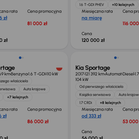
1.6 T-GDI PHEV
+10 kolejnych
czna rata
Cena promocyjna
Miesięczna rata
Cena pr
6 zł
na miarę
81 000 zł
116 000
Cena
0 zł
120 000 zł
ość odliczenia VAT
ortage
Kia Sportage
69 km
Benzyna
1.6 T-GDI
110 kW
2017
121 392 km
Automat
Diesel
1.
104 kW
zego właściciela
Od pierwszego właściciela
serwisowa
Auta krajowe
Książka serwisowa
Auta krajow
+7 kolejnych
1.7 CRDi
+8 kolejnych
czna rata
Cena promocyjna
Miesięczna rata
Cena pr
 zł
od 333 zł
86 000 zł
53 000 
Cena
0 zł
56 000 zł