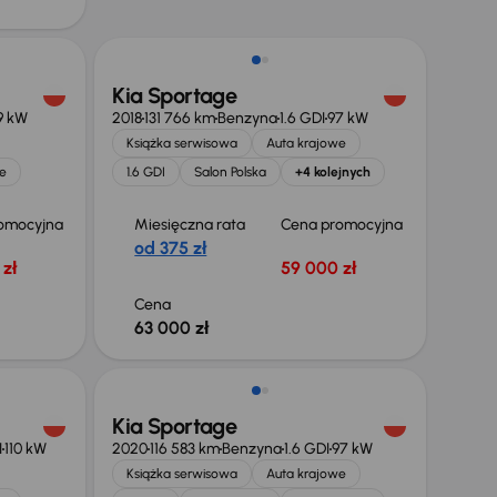
Kia Sportage
9 kW
2018
131 766 km
Benzyna
1.6 GDI
97 kW
Książka serwisowa
Auta krajowe
e
1.6 GDI
Salon Polska
+4 kolejnych
omocyjna
Miesięczna rata
Cena promocyjna
od 375 zł
zł
59 000 zł
Cena
63 000 zł
Kia Sportage
I
110 kW
2020
116 583 km
Benzyna
1.6 GDI
97 kW
Książka serwisowa
Auta krajowe