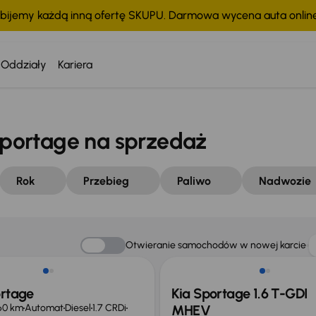
bijemy każdą inną ofertę SKUPU. Darmowa wycena auta onli
Oddziały
Kariera
portage na sprzedaż
Rok
Przebieg
Paliwo
Nadwozie
Możliwość odliczenia VAT
Otwieranie samochodów w nowej karcie
ortage
Kia Sportage 1.6 T-GDI
60 km
Automat
Diesel
1.7 CRDi
MHEV