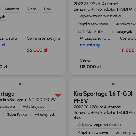
2023
78 199 km
Automat
Automat
Skóra
Navi
Benzyna + Hybryda
1.6 T-GDI M
Od pierwszego właściciela
ych
Książka serwisowa
Auta krajow
1.6 T-GDI MHEV
+11 kolejnych
czna rata
Cena promocyjna
Miesięczna rata
Cena pr
 zł
na miarę
56 000 zł
111 000 
Cena
0 zł
115 000 zł
Możliwość odliczenia VAT
ortage
Kia Sportage 1.6 T-GDI
16 km
Benzyna
1.6 T-GDI
110 kW
PHEV
serwisowa
Auta krajowe
2023
90 420 km
Automat
Benzyna + Hybryda
1.6 T-GDI PH
Salon Polska
+4 kolejnych
4x4
Od pierwszego właściciela
Książka serwisowa
Auta krajow