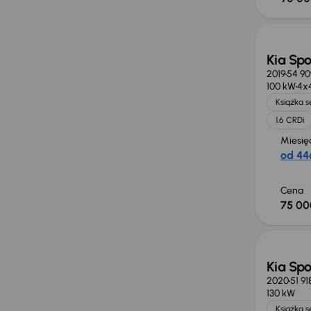
Kia Sp
2019
54 90
100 kW
4x
Książka 
1.6 CRDi
Miesię
od 446
Cena
75 00
Kia Sp
2020
51 9
130 kW
Książka 