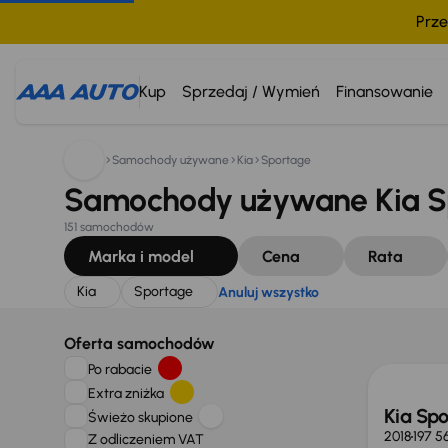
Prze
Szukam:
Kia
Sportage
Anuluj wszystko
Kup
Sprzedaj / Wymień
Finansowanie
Samochody używane
Kia
Sportage
Samochody używane Kia S
151 samochodów
Marka i model
Cena
Rata
Kia
Sportage
Anuluj wszystko
Oferta samochodów
Po rabacie
Extra zniżka
Kia Sp
Świeżo skupione
2018
197 5
Z odliczeniem VAT