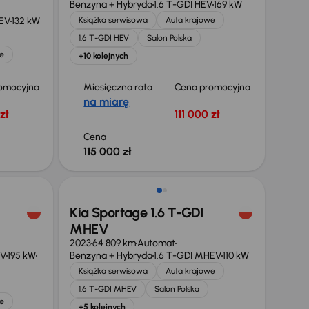
Benzyna + Hybryda
1.6 T-GDI HEV
169 kW
HEV
132 kW
Książka serwisowa
Auta krajowe
1.6 T-GDI HEV
Salon Polska
e
+10 kolejnych
omocyjna
Miesięczna rata
Cena promocyjna
na miarę
zł
111 000 zł
Cena
115 000 zł
Kia Sportage 1.6 T-GDI
MHEV
2023
64 809 km
Automat
EV
195 kW
Benzyna + Hybryda
1.6 T-GDI MHEV
110 kW
Książka serwisowa
Auta krajowe
1.6 T-GDI MHEV
Salon Polska
e
+5 kolejnych