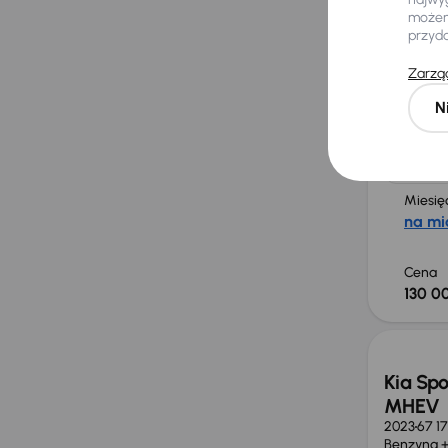
Od now
możemy
przyd
Zarząd
Kia Sp
2026
16 3
N
110 kW
Od pierws
1.6 T-GDI
Miesię
na mi
Cena
130 00
Świeżo
Kia Spo
MHEV
2023
67 1
Benzyna +