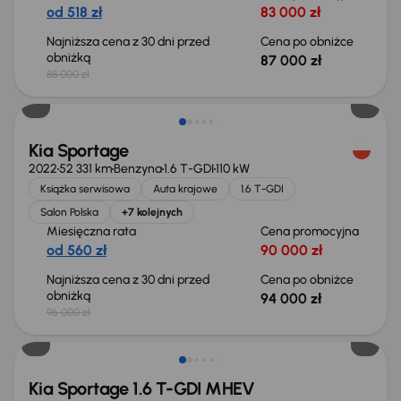
od 518 zł
83 000 zł
Najniższa cena z 30 dni przed
Cena po obniżce
obniżką
87 000 zł
88 000 zł
Świeżo skupione
Kia Sportage
2022
52 331 km
Benzyna
1.6 T-GDI
110 kW
Książka serwisowa
Auta krajowe
1.6 T-GDI
Salon Polska
+7 kolejnych
Miesięczna rata
Cena promocyjna
od 560 zł
90 000 zł
Najniższa cena z 30 dni przed
Cena po obniżce
obniżką
94 000 zł
96 000 zł
Świeżo skupione
Kia Sportage 1.6 T-GDI MHEV