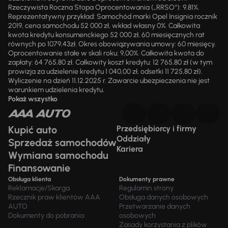
Rzeczywista Roczna Stopa Oprocentowania („RRSO“): 9,81%.
Reprezentatywny przykład: Samochód marki Opel Insignia rocznik
2019, cena samochodu 52 000 zł, wkład własny 0%. Całkowita
kwota kredytu konsumenckiego 52 000 zł, 60 miesięcznych rat
równych po 1079,43zł. Okres obowiązywania umowy: 60 miesięcy.
Oprocentowanie stałe w skali roku: 9,00%. Całkowita kwota do
zapłaty: 64 765,80 zł. Całkowity koszt kredytu: 12 765,80 zł (w tym
prowizja za udzielenie kredytu 1 040,00 zł, odsetki 11 725,80 zł).
Wyliczenie na dzień 11.12.2025 r. Zawarcie ubezpieczenia nie jest
warunkiem udzielenia kredytu.
Pokaż wszystko
Kupić auto
Przedsiębiorcy i firmy
Oddziały
Sprzedaż samochodów
Kariera
Wymiana samochodu
Finansowanie
Obsługa klienta
Dokumenty prawne
Reklamacje/Skarga
Regulamin strony
Rzecznik praw klientów AAA
Obsługa danych osobowych
AUTO
Przetwarzanie danych
Dokumenty do pobrania
osobowych
Zasady korzystania z plików