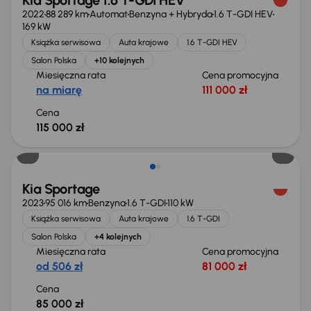
Kia Sportage 1.6 T-GDI HEV
2022
88 289 km
Automat
Benzyna + Hybryda
1.6 T-GDI HEV
169 kW
Książka serwisowa
Auta krajowe
1.6 T-GDI HEV
Salon Polska
+10 kolejnych
Miesięczna rata
Cena promocyjna
na miarę
111 000 zł
Cena
115 000 zł
Kia Sportage
2023
95 016 km
Benzyna
1.6 T-GDI
110 kW
Książka serwisowa
Auta krajowe
1.6 T-GDI
Salon Polska
+4 kolejnych
Miesięczna rata
Cena promocyjna
od 506 zł
81 000 zł
Cena
85 000 zł