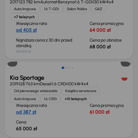
2017
123 782 km
Automat
Benzyna
1.6 T-GDI
130 kW
4x4
Auta krajowe
1.6 T-GDI
Salon Polska
GAZ
+7 kolejnych
Miesięczna rata
Cena promocyjna
od 405 zł
64 000 zł
Najniższa cena z 30 dni przed
Cena po obniżce
obniżką
68 000 zł
68 500 zł
Świeżo skupione
Kia Sportage
2019
128 763 km
Diesel
1.6 CRDi
100 kW
4x4
Od pierwszego właściciela
Książka serwisowa
Auta krajowe
1.6 CRDi
+10 kolejnych
Miesięczna rata
Cena promocyjna
od 387 zł
61 000 zł
Cena
65 000 zł
Świeżo skupione