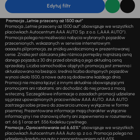
Edytuj filtr
Promocja „Letnie przeceny aż 1500 aut”
Promocja „Letnie przeceny aż 1500 aut” obowiązuje we wszystkich
placówkach Autocentrum AAA AUTO Sp. z o.o. („AAA AUTO”).
Promocja polega na możliwości nabycia wybranych pojazdów
przecenionych, wskazanych w serwisie internetowym
aaaauto.pl/promocja, ze zniżką uwidocznioną w prezentowanej
cenie. Zniżka jest obliczana jako różnica pomiędzy najniższą ceną
danego pojazdu z 30 dni przed obniżką a jego aktualną ceną
sprzedaży. Liczba samochodów objętych promocją jest zmienna i
aktualizowana na bieżąco; średnia liczba dostępnych pojazdów
wynosi około 1500, a nowe auta są dodawane każdego dnia.
Promocji nie można łączyć z innymi aktualnie obowiązującymi
promocjami ani rabatami, ani dochodzić do niej prawa z mocą
wsteczną. Szczegółowe informacje o zasadach promocji udzielane
są przez upoważnionych pracowników AAA AUTO. AAA AUTO
zastrzega sobie prawo do zawarcia umowy wyłącznie w formie
pisemnej. Prezentowane informacje mają charakter wyłącznie
informacyjny i nie stanowią oferty ani zapewnienia w rozumieniu
art. 66 § 1 oraz art. 556 Kodeksu cywilnego.
Promocja „Oprocentowanie od 6,65%”
obowiązuje we wszystkich
placówkach Autocentrum AAA Auto sp. z o.o. Promocja polega na
udzieleniu kredytu na auto z oprocentowaniem od 6,65%.