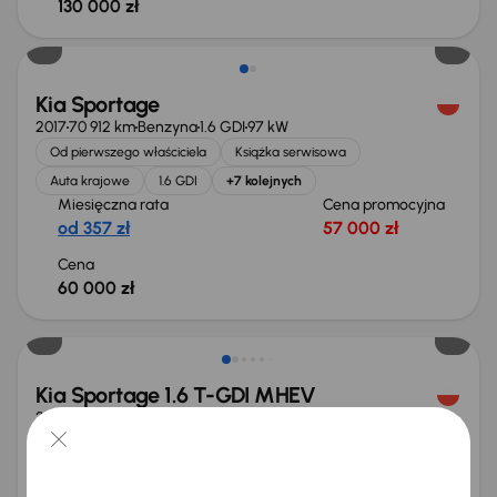
130 000 zł
Kia Sportage
2017
70 912 km
Benzyna
1.6 GDI
97 kW
Od pierwszego właściciela
Książka serwisowa
Auta krajowe
1.6 GDI
+7 kolejnych
Miesięczna rata
Cena promocyjna
od 357 zł
57 000 zł
Cena
60 000 zł
Świeżo skupione
Kia Sportage 1.6 T-GDI MHEV
2023
67 171 km
Automat
Benzyna + Hybryda
1.6 T-GDI MHEV
110 kW
Książka serwisowa
Auta krajowe
1.6 T-GDI MHEV
Salon Polska
+6 kolejnych