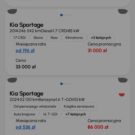
Świeżo skupione
Kia Sportage
2014
246 542 km
Diesel
1.7 CRDi
85 kW
1.7 CRDi
Skóra
Navi
Klimatronic
+3 kolejnych
Miesięczna rata
Cena promocyjna
od 196 zł
31 000 zł
Cena
33 000 zł
Świeżo skupione
Kia Sportage
2024
52 010 km
Benzyna
1.6 T-GDI
110 kW
Od pierwszego właściciela
Książka serwisowa
Auta krajowe
1.6 T-GDI
+7 kolejnych
Miesięczna rata
Cena promocyjna
od 536 zł
86 000 zł