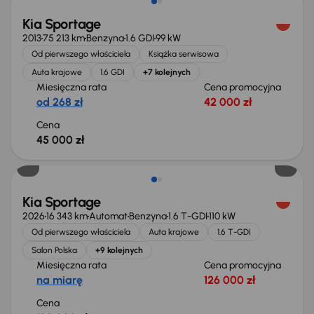
Kia Sportage
2013
75 213 km
Benzyna
1.6 GDI
99 kW
Od pierwszego właściciela
Książka serwisowa
Auta krajowe
1.6 GDI
+7 kolejnych
Miesięczna rata
Cena promocyjna
od 268 zł
42 000 zł
Cena
45 000 zł
Od nowego taniej o 32 999 zł
Kia Sportage
2026
16 343 km
Automat
Benzyna
1.6 T-GDI
110 kW
Od pierwszego właściciela
Auta krajowe
1.6 T-GDI
Salon Polska
+9 kolejnych
Miesięczna rata
Cena promocyjna
na miarę
126 000 zł
Cena