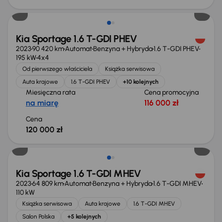
Możliwość odliczenia VAT
Kia Sportage 1.6 T-GDI PHEV
2023
90 420 km
Automat
Benzyna + Hybryda
1.6 T-GDI PHEV
195 kW
4x4
Od pierwszego właściciela
Książka serwisowa
Auta krajowe
1.6 T-GDI PHEV
+10 kolejnych
Miesięczna rata
Cena promocyjna
na miarę
116 000 zł
Cena
120 000 zł
Kia Sportage 1.6 T-GDI MHEV
2023
64 809 km
Automat
Benzyna + Hybryda
1.6 T-GDI MHEV
110 kW
Książka serwisowa
Auta krajowe
1.6 T-GDI MHEV
Salon Polska
+5 kolejnych