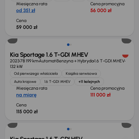
Miesięczna rata
Cena promocyjna
od 351 zł
56 000 zł
Cena
59 000 zł
Możliwość odliczenia VAT
Kia Sportage 1.6 T-GDI MHEV
2023
78 199 km
Automat
Benzyna + Hybryda
1.6 T-GDI MHEV
132 kW
Od pierwszego właściciela
Książka serwisowa
Auta krajowe
1.6 T-GDI MHEV
+11 kolejnych
Miesięczna rata
Cena promocyjna
na miarę
111 000 zł
Cena
115 000 zł
Możliwość odliczenia VAT