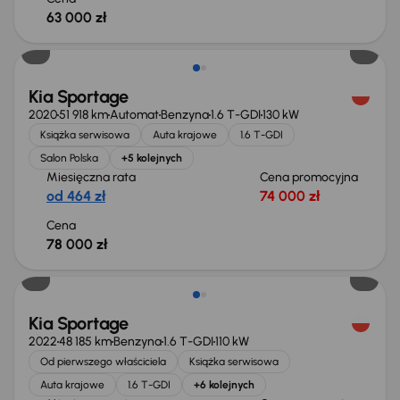
63 000 zł
Kia Sportage
2020
51 918 km
Automat
Benzyna
1.6 T-GDI
130 kW
Książka serwisowa
Auta krajowe
1.6 T-GDI
Salon Polska
+5 kolejnych
Miesięczna rata
Cena promocyjna
od 464 zł
74 000 zł
Cena
78 000 zł
Kia Sportage
2022
48 185 km
Benzyna
1.6 T-GDI
110 kW
Od pierwszego właściciela
Książka serwisowa
Auta krajowe
1.6 T-GDI
+6 kolejnych