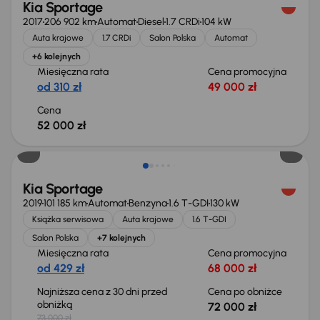
Kia Sportage
2017
206 902 km
Automat
Diesel
1.7 CRDi
104 kW
Auta krajowe
1.7 CRDi
Salon Polska
Automat
+6 kolejnych
Miesięczna rata
Cena promocyjna
od 310 zł
49 000 zł
Cena
52 000 zł
Świeżo skupione
Kia Sportage
2019
101 185 km
Automat
Benzyna
1.6 T-GDI
130 kW
Książka serwisowa
Auta krajowe
1.6 T-GDI
Salon Polska
+7 kolejnych
Miesięczna rata
Cena promocyjna
od 429 zł
68 000 zł
Najniższa cena z 30 dni przed
Cena po obniżce
obniżką
72 000 zł
73 000 zł