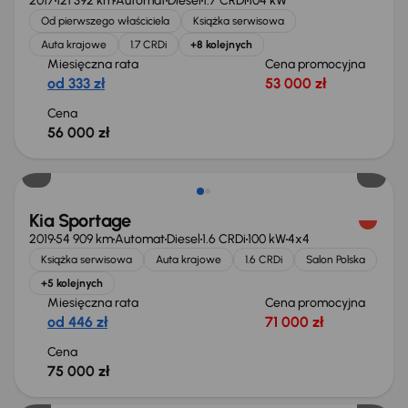
2017
121 392 km
Automat
Diesel
1.7 CRDi
104 kW
Od pierwszego właściciela
Książka serwisowa
Auta krajowe
1.7 CRDi
+8 kolejnych
Miesięczna rata
Cena promocyjna
od 333 zł
53 000 zł
Cena
56 000 zł
Kia Sportage
2019
54 909 km
Automat
Diesel
1.6 CRDi
100 kW
4x4
Książka serwisowa
Auta krajowe
1.6 CRDi
Salon Polska
+5 kolejnych
Miesięczna rata
Cena promocyjna
od 446 zł
71 000 zł
Cena
75 000 zł