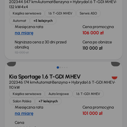
2023
44 547 km
Automat
Benzyna + Hybryda
1.6 T-GDI MHEV
132 kW
4x4
Książka serwisowa
1.6 T-GDI MHEV
Serwis ASO
Automat
+5 kolejnych
Miesięczna rata
Cena promocyjna
na miarę
106 000 zł
Najniższa cena z 30 dni przed
Cena po obniżce
obniżką
110 000 zł
112 000 zł
Świeżo skupione
Kia Sportage 1.6 T-GDI MHEV
2023
46 174 km
Automat
Benzyna + Hybryda
1.6 T-GDI MHEV
110 kW
Książka serwisowa
Auta krajowe
1.6 T-GDI MHEV
Salon Polska
+7 kolejnych
Miesięczna rata
Cena promocyjna
na miarę
101 000 zł
Cena