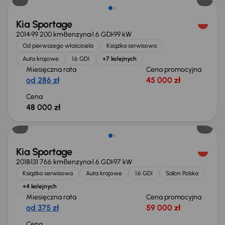
Kia Sportage
2014
99 200 km
Benzyna
1.6 GDI
99 kW
Od pierwszego właściciela
Książka serwisowa
Auta krajowe
1.6 GDI
+7 kolejnych
Miesięczna rata
Cena promocyjna
od 286 zł
45 000 zł
Cena
48 000 zł
Kia Sportage
2018
131 766 km
Benzyna
1.6 GDI
97 kW
Książka serwisowa
Auta krajowe
1.6 GDI
Salon Polska
+4 kolejnych
Miesięczna rata
Cena promocyjna
od 375 zł
59 000 zł
Cena