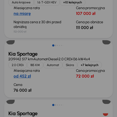
Auta krajowe
1.6 T-GDI HEV
+10 kolejnych
Miesięczna rata
Cena promocyjna
na miarę
107 000 zł
Najniższa cena z 30 dni przed
Cena po obniżce
obniżką
111 000 zł
112 000 zł
Świeżo skupione
Kia Sportage
2019
142 517 km
Automat
Diesel
2.0 CRDi
136 kW
4x4
2.0 CRDi
185 KM
Automat
Skóra
+7 kolejnych
Miesięczna rata
Cena promocyjna
od 452 zł
72 000 zł
Cena
76 000 zł
Świeżo skupione
Kia Sportage