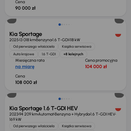
Cena
90 000 zł
Świeżo skupione
Kia Sportage
2025
13 018 km
Benzyna
1.6 T-GDI
118 kW
Od pierwszego właściciela
Książka serwisowa
Auta krajowe
1.6 T-GDI
+8 kolejnych
Miesięczna rata
Cena promocyjna
na miarę
104 000 zł
Cena
108 000 zł
Świeżo skupione
Kia Sportage 1.6 T-GDI HEV
2023
94 209 km
Automat
Benzyna + Hybryda
1.6 T-GDI HEV
169 kW
Od pierwszego właściciela
Książka serwisowa