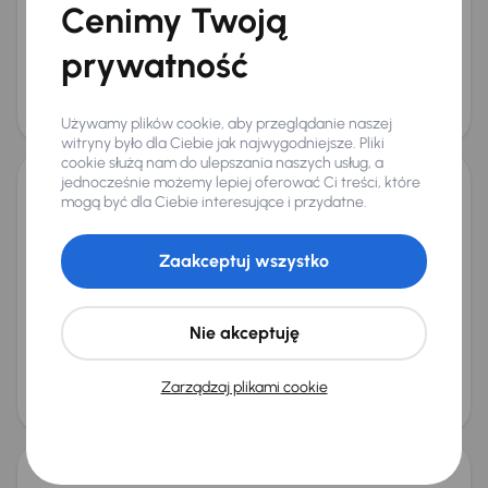
Cenimy Twoją
Miesięczna rata
Cena promocyjna
od 554 zł
89 000 zł
prywatność
Najniższa cena z 30 dni przed
Cena po obniżce
obniżką
93 000 zł
94 000 zł
Używamy plików cookie, aby przeglądanie naszej
Świeżo skupione
witryny było dla Ciebie jak najwygodniejsze. Pliki
cookie służą nam do ulepszania naszych usług, a
jednocześnie możemy lepiej oferować Ci treści, które
mogą być dla Ciebie interesujące i przydatne.
Kia Sportage
2024
25 040 km
Automat
Benzyna
1.6 T-GDI
118 kW
Książka serwisowa
Auta krajowe
1.6 T-GDI
Zaakceptuj wszystko
Salon Polska
+7 kolejnych
Miesięczna rata
Cena promocyjna
na miarę
100 000 zł
Nie akceptuję
Najniższa cena z 30 dni przed
Cena po obniżce
obniżką
Zarządzaj plikami cookie
104 000 zł
105 000 zł
Świeżo skupione