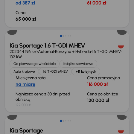
od 387 zł
61 000 zł
Cena
65 000 zł
Taniej o 2 000 zł
Kia Sportage 1.6 T-GDI MHEV
2023
44 196 km
Automat
Benzyna + Hybryda
1.6 T-GDI MHEV
132 kW
Od pierwszego właściciela
Książka serwisowa
Auta krajowe
1.6 T-GDI MHEV
+11 kolejnych
Miesięczna rata
Cena promocyjna
na miarę
116 000 zł
Najniższa cena z 30 dni przed
Cena po obniżce
obniżką
120 000 zł
122 000 zł
Taniej o 1 000 zł
Kia Sportage