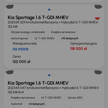
Kia Sportage 1.6 T-GDI MHEV
2023
34 329 km
Automat
Benzyna + Hybryda
1.6 T-GDI MHEV
132 kW
Od pierwszego właściciela
Książka serwisowa
Auta krajowe
1.6 T-GDI MHEV
+10 kolejnych
Miesięczna rata
Cena promocyjna
na miarę
118 000 zł
Cena
122 000 zł
Taniej o 2 000 zł
Kia Sportage 1.6 T-GDI MHEV
2023
44 547 km
Automat
Benzyna + Hybryda
1.6 T-GDI MHEV
132 kW
4x4
Książka serwisowa
1.6 T-GDI MHEV
Serwis ASO
Automat
+5 kolejnych