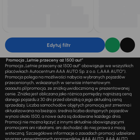
Edytuj filtr
Promocja „Letnie przeceny aż 1500 aut”
Promocja „Letnie przeceny aż 1500 aut” obowiązuje we wszystkich
placówkach Autocentrum AAA AUTO Sp. z o.o. („AAA AUTO”).
Promocja polega na możliwości nabycia wybranych pojazdów
przecenionych, wskazanych w serwisie internetowym
aaaauto.pl/promocja, ze zniżką uwidocznioną w prezentowanej
cenie. Zniżka jest obliczana jako różnica pomiędzy najniższą ceną
danego pojazdu z 30 dni przed obniżką a jego aktualną ceną
sprzedaży. Liczba samochodów objętych promocją jest zmienna i
aktualizowana na bieżąco; średnia liczba dostępnych pojazdów
wynosi około 1500, a nowe auta są dodawane każdego dnia.
Promocji nie można łączyć z innymi aktualnie obowiązującymi
promocjami ani rabatami, ani dochodzić do niej prawa z mocą
wsteczną. Szczegółowe informacje o zasadach promocji udzielane
są przez upoważnionych pracowników AAA AUTO. AAA AUTO