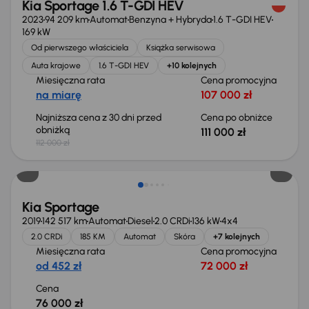
Kia Sportage 1.6 T-GDI HEV
2023
94 209 km
Automat
Benzyna + Hybryda
1.6 T-GDI HEV
169 kW
Od pierwszego właściciela
Książka serwisowa
Auta krajowe
1.6 T-GDI HEV
+10 kolejnych
Miesięczna rata
Cena promocyjna
na miarę
107 000 zł
Najniższa cena z 30 dni przed
Cena po obniżce
obniżką
111 000 zł
112 000 zł
Kia Sportage
2019
142 517 km
Automat
Diesel
2.0 CRDi
136 kW
4x4
2.0 CRDi
185 KM
Automat
Skóra
+7 kolejnych
Miesięczna rata
Cena promocyjna
od 452 zł
72 000 zł
Cena
76 000 zł