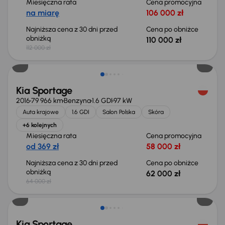
Miesięczna rata
Cena promocyjna
na miarę
106 000 zł
Najniższa cena z 30 dni przed
Cena po obniżce
obniżką
110 000 zł
112 000 zł
Taniej o 2 000 zł
Kia Sportage
2016
79 966 km
Benzyna
1.6 GDI
97 kW
Auta krajowe
1.6 GDI
Salon Polska
Skóra
+6 kolejnych
Miesięczna rata
Cena promocyjna
od 369 zł
58 000 zł
Najniższa cena z 30 dni przed
Cena po obniżce
obniżką
62 000 zł
64 000 zł
Taniej o 500 zł
Kia Sportage