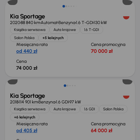
Kia Sportage
2020
88 840 km
Automat
Benzyna
1.6 T-GDI
130 kW
Książka serwisowa
Auta krajowe
1.6 T-GDI
Salon Polska
+5 kolejnych
Miesięczna rata
Cena promocyjna
od 440 zł
70 000 zł
Cena
74 000 zł
Kia Sportage
2018
114 901 km
Benzyna
1.6 GDI
97 kW
Książka serwisowa
Auta krajowe
1.6 GDI
Salon Polska
+6 kolejnych
Miesięczna rata
Cena promocyjna
od 405 zł
64 000 zł