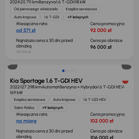
2024
25 711 km
Benzyna
1.6 T-GDI
118 kW
Od pierwszego właściciela
Książka serwisowa
Auta krajowe
1.6 T-GDI
+9 kolejnych
Miesięczna rata
Cena promocyjna
od 571 zł
92 000 zł
Najniższa cena z 30 dni przed
Cena po obniżce
obniżką
96 000 zł
98 000 zł
Taniej o 2 000 zł
Kia Sportage 1.6 T-GDI HEV
2022
127 298 km
Automat
Benzyna + Hybryda
1.6 T-GDI HEV
169 kW
Książka serwisowa
Auta krajowe
1.6 T-GDI HEV
Salon Polska
+9 kolejnych
Miesięczna rata
Cena promocyjna
na miarę
102 000 zł
Najniższa cena z 30 dni przed
Cena po obniżce
obniżką
106 000 zł