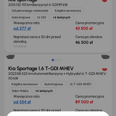
2015
132 193 km
Benzyna
1.6 GDI
99 kW
Od pierwszego właściciela
Książka serwisowa
Auta krajowe
1.6 GDI
+6 kolejnych
Miesięczna rata
Cena promocyjna
od 277 zł
43 500 zł
Najniższa cena z 30 dni przed
Cena po obniżce
obniżką
46 500 zł
47 000 zł
Taniej o 1 000 zł
Kia Sportage 1.6 T-GDI MHEV
2023
58 525 km
Automat
Benzyna + Hybryda
1.6 T-GDI MHEV
110 kW
Książka serwisowa
Auta krajowe
1.6 T-GDI MHEV
Salon Polska
+6 kolejnych
Miesięczna rata
Cena promocyjna
od 554 zł
89 000 zł
Najniższa cena z 30 dni przed
Cena po obniżce
obniżką
93 000 zł