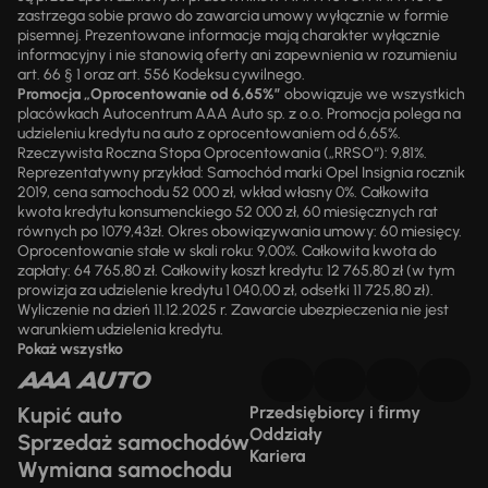
zastrzega sobie prawo do zawarcia umowy wyłącznie w formie
pisemnej. Prezentowane informacje mają charakter wyłącznie
informacyjny i nie stanowią oferty ani zapewnienia w rozumieniu
art. 66 § 1 oraz art. 556 Kodeksu cywilnego.
Promocja „Oprocentowanie od 6,65%”
obowiązuje we wszystkich
placówkach Autocentrum AAA Auto sp. z o.o. Promocja polega na
udzieleniu kredytu na auto z oprocentowaniem od 6,65%.
Rzeczywista Roczna Stopa Oprocentowania („RRSO“): 9,81%.
Reprezentatywny przykład: Samochód marki Opel Insignia rocznik
2019, cena samochodu 52 000 zł, wkład własny 0%. Całkowita
kwota kredytu konsumenckiego 52 000 zł, 60 miesięcznych rat
równych po 1079,43zł. Okres obowiązywania umowy: 60 miesięcy.
Oprocentowanie stałe w skali roku: 9,00%. Całkowita kwota do
zapłaty: 64 765,80 zł. Całkowity koszt kredytu: 12 765,80 zł (w tym
prowizja za udzielenie kredytu 1 040,00 zł, odsetki 11 725,80 zł).
Wyliczenie na dzień 11.12.2025 r. Zawarcie ubezpieczenia nie jest
warunkiem udzielenia kredytu.
Pokaż wszystko
Kupić auto
Przedsiębiorcy i firmy
Oddziały
Sprzedaż samochodów
Kariera
Wymiana samochodu