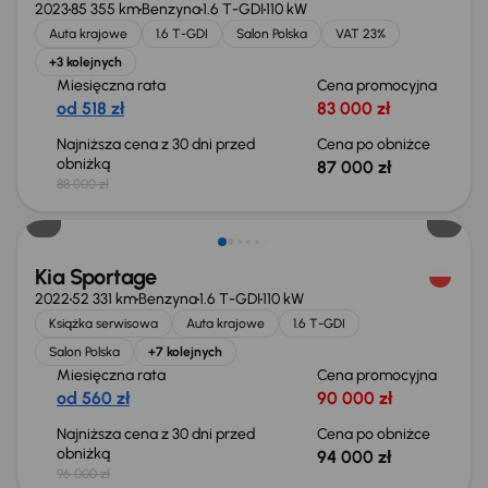
2023
85 355 km
Benzyna
1.6 T-GDI
110 kW
Auta krajowe
1.6 T-GDI
Salon Polska
VAT 23%
+3 kolejnych
Miesięczna rata
Cena promocyjna
od 518 zł
83 000 zł
Najniższa cena z 30 dni przed
Cena po obniżce
obniżką
87 000 zł
88 000 zł
Taniej o 2 000 zł
Kia Sportage
2022
52 331 km
Benzyna
1.6 T-GDI
110 kW
Książka serwisowa
Auta krajowe
1.6 T-GDI
Salon Polska
+7 kolejnych
Miesięczna rata
Cena promocyjna
od 560 zł
90 000 zł
Najniższa cena z 30 dni przed
Cena po obniżce
obniżką
94 000 zł
96 000 zł
Świeżo skupione