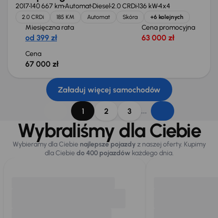
2017
140 667 km
Automat
Diesel
2.0 CRDi
136 kW
4x4
2.0 CRDi
185 KM
Automat
Skóra
+6 kolejnych
Miesięczna rata
Cena promocyjna
od 399 zł
63 000 zł
Cena
67 000 zł
Załaduj więcej samochodów
...
1
2
3
Wybraliśmy dla Ciebie
Wybieramy dla Ciebie
najlepsze pojazdy
z naszej oferty. Kupimy
dla Ciebie
do 400 pojazdów
każdego dnia.