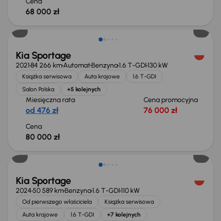
Cena
68 000 zł
Kia Sportage
2021
84 266 km
Automat
Benzyna
1.6 T-GDI
130 kW
Książka serwisowa
Auta krajowe
1.6 T-GDI
Salon Polska
+5 kolejnych
Miesięczna rata
Cena promocyjna
od 476 zł
76 000 zł
Cena
80 000 zł
Możliwość odliczenia VAT
Kia Sportage
2024
50 589 km
Benzyna
1.6 T-GDI
110 kW
Od pierwszego właściciela
Książka serwisowa
Auta krajowe
1.6 T-GDI
+7 kolejnych