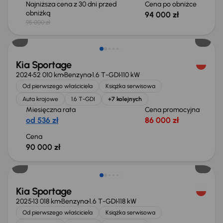
Najniższa cena z 30 dni przed
Cena po obniżce
obniżką
94 000 zł
95 000 zł
Świeżo skupione
Kia Sportage
2024
52 010 km
Benzyna
1.6 T-GDI
110 kW
Od pierwszego właściciela
Książka serwisowa
Auta krajowe
1.6 T-GDI
+7 kolejnych
Miesięczna rata
Cena promocyjna
od 536 zł
86 000 zł
Cena
90 000 zł
Od nowego taniej o 41 000 zł
Kia Sportage
2025
13 018 km
Benzyna
1.6 T-GDI
118 kW
Od pierwszego właściciela
Książka serwisowa