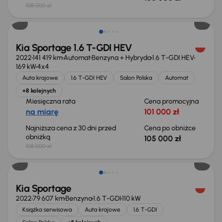
108 000 zł
Taniej o 3 000 zł
Kia Sportage 1.6 T-GDI HEV
2022
141 419 km
Automat
Benzyna + Hybryda
1.6 T-GDI HEV
169 kW
4x4
Auta krajowe
1.6 T-GDI HEV
Salon Polska
Automat
+8 kolejnych
Miesięczna rata
Cena promocyjna
na miarę
101 000 zł
Najniższa cena z 30 dni przed
Cena po obniżce
obniżką
105 000 zł
108 000 zł
Kia Sportage
2022
79 607 km
Benzyna
1.6 T-GDI
110 kW
Książka serwisowa
Auta krajowe
1.6 T-GDI