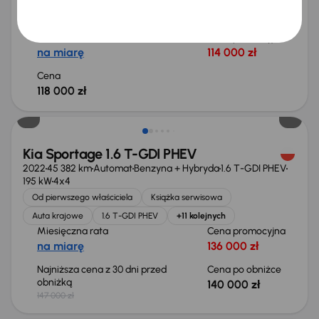
Książka serwisowa
Auta krajowe
1.6 T-GDI MHEV
Salon Polska
+8 kolejnych
Miesięczna rata
Cena promocyjna
na miarę
114 000 zł
Cena
118 000 zł
Taniej o 7 000 zł
Kia Sportage 1.6 T-GDI PHEV
2022
45 382 km
Automat
Benzyna + Hybryda
1.6 T-GDI PHEV
195 kW
4x4
Od pierwszego właściciela
Książka serwisowa
Auta krajowe
1.6 T-GDI PHEV
+11 kolejnych
Miesięczna rata
Cena promocyjna
na miarę
136 000 zł
Najniższa cena z 30 dni przed
Cena po obniżce
obniżką
140 000 zł
147 000 zł