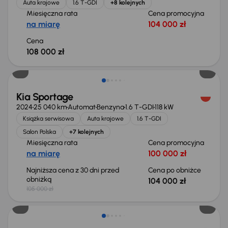
Auta krajowe
1.6 T-GDI
+8 kolejnych
Miesięczna rata
Cena promocyjna
na miarę
104 000 zł
Cena
108 000 zł
Taniej o 1 000 zł
Kia Sportage
2024
25 040 km
Automat
Benzyna
1.6 T-GDI
118 kW
Książka serwisowa
Auta krajowe
1.6 T-GDI
Salon Polska
+7 kolejnych
Miesięczna rata
Cena promocyjna
na miarę
100 000 zł
Najniższa cena z 30 dni przed
Cena po obniżce
obniżką
104 000 zł
105 000 zł
Taniej o 1 000 zł