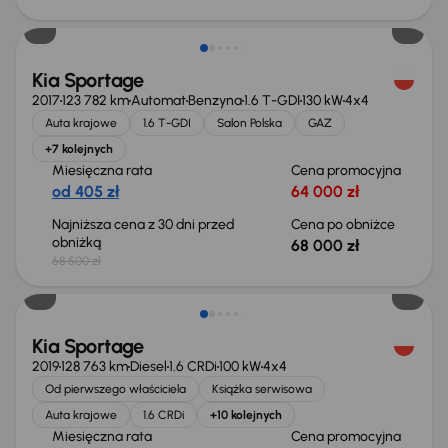
Taniej o 500 zł
Kia Sportage
2017
123 782 km
Automat
Benzyna
1.6 T-GDI
130 kW
4x4
Auta krajowe
1.6 T-GDI
Salon Polska
GAZ
+7 kolejnych
Miesięczna rata
Cena promocyjna
od 405 zł
64 000 zł
Najniższa cena z 30 dni przed
Cena po obniżce
obniżką
68 000 zł
68 500 zł
Możliwość odliczenia VAT
Kia Sportage
2019
128 763 km
Diesel
1.6 CRDi
100 kW
4x4
Od pierwszego właściciela
Książka serwisowa
Auta krajowe
1.6 CRDi
+10 kolejnych
Miesięczna rata
Cena promocyjna