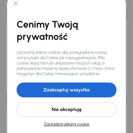
94 000 zł
Taniej o 1 000 zł
Cenimy Twoją
Kia Sportage 1.6 T-GDI MHEV
prywatność
2022
48 480 km
Automat
Benzyna + Hybryda
1.6 T-GDI MHEV
132 kW
4x4
Od pierwszego właściciela
Książka serwisowa
Używamy plików cookie, aby przeglądanie naszej
witryny było dla Ciebie jak najwygodniejsze. Pliki
Auta krajowe
1.6 T-GDI MHEV
+10 kolejnych
cookie służą nam do ulepszania naszych usług, a
Miesięczna rata
Cena promocyjna
jednocześnie możemy lepiej oferować Ci treści, które
na miarę
111 000 zł
mogą być dla Ciebie interesujące i przydatne.
Najniższa cena z 30 dni przed
Cena po obniżce
obniżką
115 000 zł
Zaakceptuj wszystko
116 000 zł
Nie akceptuję
Kia Sportage 1.6 T-GDI MHEV
2022
63 420 km
Automat
Benzyna + Hybryda
1.6 T-GDI MHEV
Zarządzaj plikami cookie
132 kW
4x4