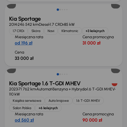
Kia Sportage
2014
246 542 km
Diesel
1.7 CRDi
85 kW
1.7 CRDi
Skóra
Navi
Klimatronic
+3 kolejnych
Miesięczna rata
Cena promocyjna
od 196 zł
31 000 zł
Cena
33 000 zł
Taniej o 1 000 zł
Kia Sportage 1.6 T-GDI MHEV
2023
71 762 km
Automat
Benzyna + Hybryda
1.6 T-GDI MHEV
110 kW
Książka serwisowa
Auta krajowe
1.6 T-GDI MHEV
Salon Polska
+6 kolejnych
Miesięczna rata
Cena promocyjna
od 560 zł
90 000 zł