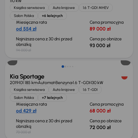
110 kW
Książka serwisowa
Auta krajowe
1.6 T-GDI MHEV
Salon Polska
+6 kolejnych
Miesięczna rata
Cena promocyjna
od 554 zł
89 000 zł
Najniższa cena z 30 dni przed
Cena po obniżce
obniżką
93 000 zł
94 000 zł
Taniej o 1 000 zł
Kia Sportage
2019
101 185 km
Automat
Benzyna
1.6 T-GDI
130 kW
Książka serwisowa
Auta krajowe
1.6 T-GDI
Salon Polska
+7 kolejnych
Miesięczna rata
Cena promocyjna
od 429 zł
68 000 zł
Najniższa cena z 30 dni przed
Cena po obniżce
obniżką
72 000 zł
73 000 zł