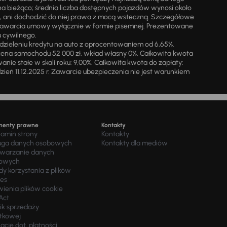
na bieżąco; średnia liczba dostępnych pojazdów wynosi około
i, ani dochodzić do niej prawa z mocą wsteczną. Szczegółowe
zawarcia umowy wyłącznie w formie pisemnej. Prezentowane
u cywilnego.
zieleniu kredytu na auto z oprocentowaniem od 6,65%.
cena samochodu 52 000 zł, wkład własny 0%. Całkowita kwota
ie stałe w skali roku: 9,00%. Całkowita kwota do zapłaty:
a dzień 11.12.2025 r. Zawarcie ubezpieczenia nie jest warunkiem
menty prawne
Kontakty
lamin strony
Kontakty
uga danych osobowych
Kontakty dla mediów
twarzanie danych
owych
y korzystania z plików
ies
wienia plików cookie
Act
ik sprzedaży
tkowej
acje dot. płatności