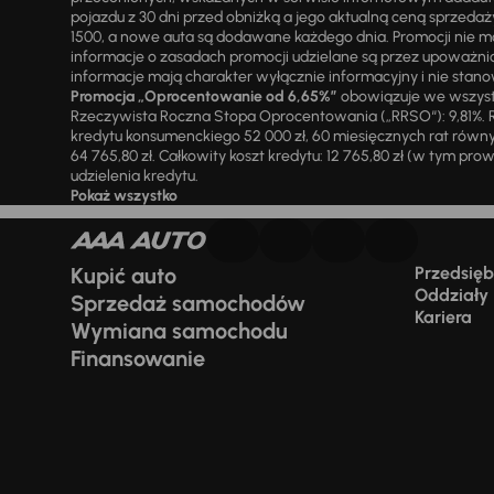
pojazdu z 30 dni przed obniżką a jego aktualną ceną sprzeda
1500, a nowe auta są dodawane każdego dnia. Promocji nie m
informacje o zasadach promocji udzielane są przez upowa
informacje mają charakter wyłącznie informacyjny i nie stanow
Promocja „Oprocentowanie od 6,65%”
obowiązuje we wszystk
Rzeczywista Roczna Stopa Oprocentowania („RRSO“): 9,81%. R
kredytu konsumenckiego 52 000 zł, 60 miesięcznych rat równy
64 765,80 zł. Całkowity koszt kredytu: 12 765,80 zł (w tym prowi
udzielenia kredytu.
Pokaż wszystko
Kupić auto
Przedsiębi
Oddziały
Sprzedaż samochodów
Kariera
Wymiana samochodu
Finansowanie