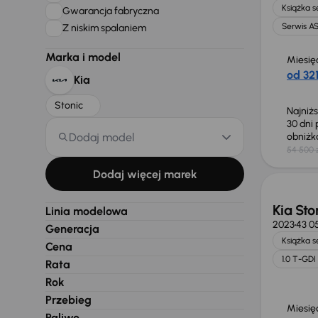
Książka 
Gwarancja fabryczna
Serwis A
Z niskim spalaniem
Marka i model
Miesię
od 321
Kia
Stonic
Najniż
30 dni
Dodaj model
obniż
54 500 
Możliw
Dodaj więcej marek
Kia Sto
Linia modelowa
2023
43 0
Generacja
Książka 
Cena
1.0 T-GDI
Rata
Rok
Przebieg
Miesię
Paliwo