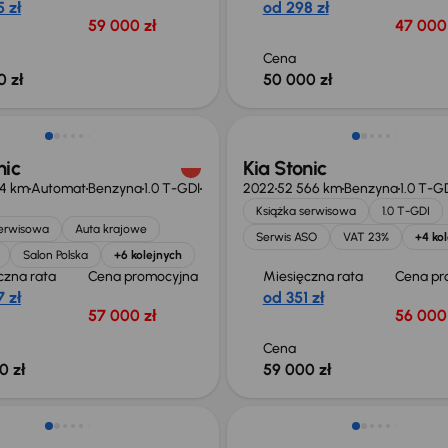
 zł
od 298 zł
59 000 zł
47 000 
Cena
0 zł
50 000 zł
Extra zniżka 3 350 zł
nic
Kia Stonic
14 km
Automat
Benzyna
1.0 T-GDI
2022
52 566 km
Benzyna
1.0 T-G
Książka serwisowa
1.0 T-GDI
serwisowa
Auta krajowe
Serwis ASO
VAT 23%
+4 ko
Salon Polska
+6 kolejnych
czna rata
Cena promocyjna
Miesięczna rata
Cena pr
 zł
od 351 zł
57 000 zł
56 000 
Cena
0 zł
59 000 zł
o 500 zł