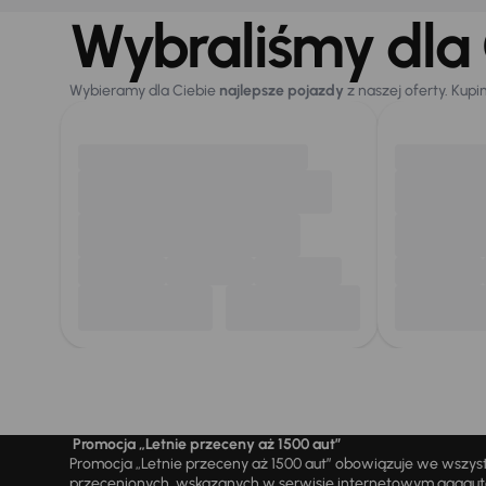
Wybraliśmy dla 
Wybieramy dla Ciebie
najlepsze pojazdy
z naszej oferty. Kupi
Promocja „Letnie przeceny aż 1500 aut”
Promocja „Letnie przeceny aż 1500 aut” obowiązuje we wszy
przecenionych, wskazanych w serwisie internetowym aaaauto.