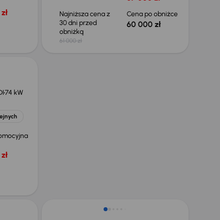
zł
Najniższa cena z
Cena po obniżce
30 dni przed
60 000 zł
obniżką
61 000 zł
DI
74 kW
lejnych
omocyjna
zł