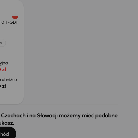
1.0 T-GDI
e
yjna
 zł
 obniżce
 zł
 w Czechach i na Słowacji możemy mieć podobne
ukasz.
chód