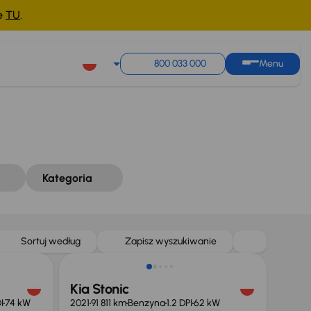
ne
TU
.
Sortuj według
Zapisz wyszukiwanie
800 033 000
Menu
Kategoria
Taniej o 500 zł
Sortuj według
Zapisz wyszukiwanie
Kia Stonic
I
74 kW
2021
91 811 km
Benzyna
1.2 DPI
62 kW