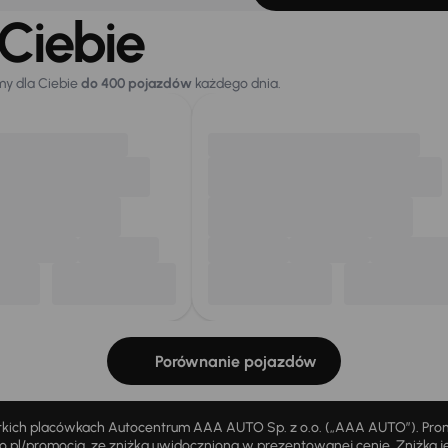
Ciebie
my dla Ciebie
do 400 pojazdów
każdego dnia.
Porównanie pojazdów
stkich placówkach Autocentrum AAA AUTO Sp. z o.o. („AAA AUTO”). Pr
pl/promocja, ze zniżką uwidocznioną w prezentowanej cenie. Zniżka je