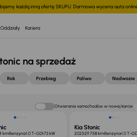
bijemy każdą inną ofertę SKUPU. Darmowa wycena auta onli
Oddziały
Kariera
onic na sprzedaż
Rok
Przebieg
Paliwo
Nadwozie
o 500 zł
Taniej o 1 000 zł
Otwieranie samochodów w nowej karcie
nic
Kia Stonic
4 km
Benzyna
1.0 T-GDI
73 kW
2023
29 758 km
Benzyna
1.0 T-GD