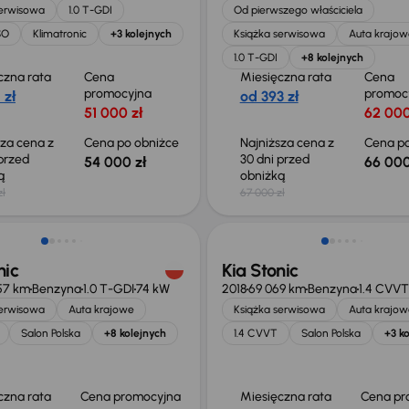
serwisowa
1.0 T-GDI
Od pierwszego właściciela
SO
Klimatronic
+3 kolejnych
Książka serwisowa
Auta krajow
1.0 T-GDI
+8 kolejnych
czna rata
Cena
Miesięczna rata
Cena
promocyjna
promoc
 zł
od 393 zł
51 000 zł
62 000
sza cena z
Cena po obniżce
Najniższa cena z
Cena po
 przed
30 dni przed
54 000 zł
66 000
ką
obniżką
zł
67 000 zł
ość odliczenia VAT
nic
Kia Stonic
57 km
Benzyna
1.0 T-GDI
74 kW
2018
69 069 km
Benzyna
1.4 CVVT
serwisowa
Auta krajowe
Książka serwisowa
Auta krajow
Salon Polska
+8 kolejnych
1.4 CVVT
Salon Polska
+3 k
czna rata
Cena promocyjna
Miesięczna rata
Cena pr