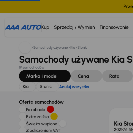
Prze
Szukam:
Kia
Stonic
Anuluj wszystko
Kup
Sprzedaj / Wymień
Finansowanie
Samochody używane
Kia
Stonic
Samochody używane Kia St
19 samochodów
Marka i model
Cena
Rata
Kia
Stonic
Anuluj wszystko
Taniej 
Oferta samochodów
Po rabacie
Extra zniżka
Kia Sto
Świeżo skupione
2021
76 51
Z odliczeniem VAT