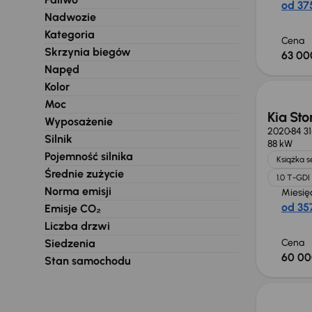
od 375
Nadwozie
Kategoria
Cena
Skrzynia biegów
63 00
Napęd
Kolor
Moc
Kia Sto
Wyposażenie
2020
84 3
Silnik
88 kW
Pojemność silnika
Książka 
Średnie zużycie
1.0 T-GDI
Norma emisji
Miesię
od 357
Emisje CO₂
Liczba drzwi
Siedzenia
Cena
60 00
Stan samochodu
Taniej 