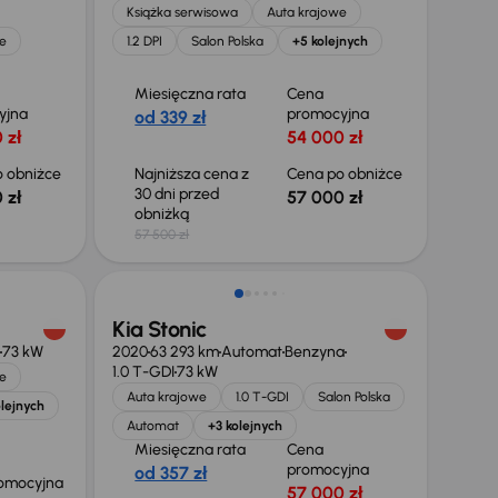
Książka serwisowa
Auta krajowe
e
1.2 DPI
Salon Polska
+5 kolejnych
Miesięczna rata
Cena
yjna
promocyjna
od 339 zł
 zł
54 000 zł
 obniżce
Najniższa cena z
Cena po obniżce
30 dni przed
 zł
57 000 zł
obniżką
57 500 zł
Taniej o 1 000 zł
Kia Stonic
73 kW
2020
63 293 km
Automat
Benzyna
1.0 T-GDI
73 kW
e
Auta krajowe
1.0 T-GDI
Salon Polska
olejnych
Automat
+3 kolejnych
Miesięczna rata
Cena
promocyjna
od 357 zł
omocyjna
57 000 zł