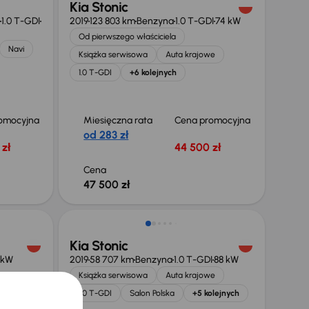
Kia Stonic
1.0 T-GDI
2019
123 803 km
Benzyna
1.0 T-GDI
74 kW
Od pierwszego właściciela
Navi
Książka serwisowa
Auta krajowe
1.0 T-GDI
+6 kolejnych
omocyjna
Miesięczna rata
Cena promocyjna
od 283 zł
zł
44 500 zł
Cena
47 500 zł
Taniej o 500 zł
Kia Stonic
 kW
2019
58 707 km
Benzyna
1.0 T-GDI
88 kW
Książka serwisowa
Auta krajowe
e
1.0 T-GDI
Salon Polska
+5 kolejnych