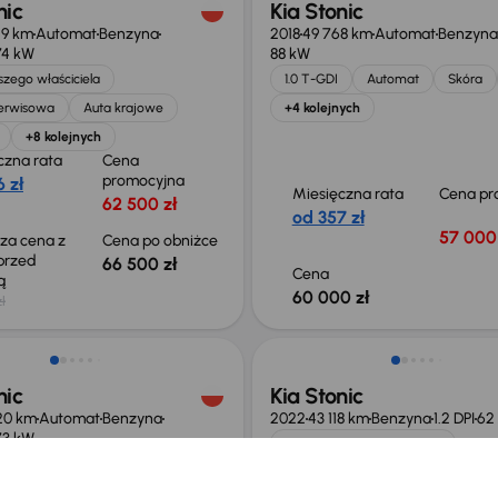
nic
Kia Stonic
29 km
Automat
Benzyna
2018
49 768 km
Automat
Benzyna
74 kW
88 kW
zego właściciela
1.0 T-GDI
Automat
Skóra
serwisowa
Auta krajowe
+4 kolejnych
+8 kolejnych
czna rata
Cena
promocyjna
 zł
Miesięczna rata
Cena pr
62 500 zł
od 357 zł
57 000 
sza cena z
Cena po obniżce
 przed
66 500 zł
Cena
ką
60 000 zł
ł
o 2 000 zł
nic
Kia Stonic
20 km
Automat
Benzyna
2022
43 118 km
Benzyna
1.2 DPI
62
73 kW
Od pierwszego właściciela
serwisowa
Auta krajowe
Książka serwisowa
Auta krajow
Salon Polska
+6 kolejnych