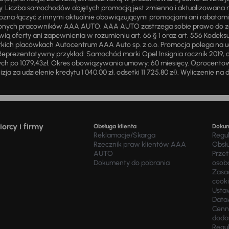
ży. Liczba samochodów objętych promocją jest zmienna i aktualizowana 
ożna łączyć z innymi aktualnie obowiązującymi promocjami ani rabatam
żnionych pracowników AAA AUTO. AAA AUTO zastrzega sobie prawo do 
ią oferty ani zapewnienia w rozumieniu art. 66 § 1 oraz art. 556 Kodeks
ich placówkach Autocentrum AAA Auto sp. z o.o. Promocja polega na ud
eprezentatywny przykład: Samochód marki Opel Insignia rocznik 2019, 
ch po 1079,43zł. Okres obowiązywania umowy: 60 miesięcy. Oprocentowan
zja za udzielenie kredytu 1 040,00 zł, odsetki 11 725,80 zł). Wyliczenie n
orcy i firmy
Obsługa klienta
Doku
Reklamacje/Skarga
Regu
Rzecznik praw klientów AAA
Obsł
AUTO
Prze
Dokumenty do pobrania
osob
Zasad
cook
Usta
Data
Cenn
doda
Regul