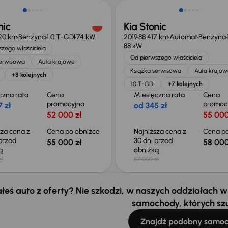
nic
Kia Stonic
20 km
Benzyna
1.0 T-GDI
74 kW
2019
88 417 km
Automat
Benzyna
88 kW
zego właściciela
Od pierwszego właściciela
serwisowa
Auta krajowe
Książka serwisowa
Auta krajow
+8 kolejnych
1.0 T-GDI
+7 kolejnych
czna rata
Cena
Miesięczna rata
Cena
promocyjna
promoc
 zł
od 345 zł
52 000 zł
55 000
sza cena z
Cena po obniżce
Najniższa cena z
Cena po
 przed
30 dni przed
55 000 zł
58 000
ką
obniżką
zł
57 000 zł
łeś auto z oferty? Nie szkodzi, w naszych oddziałach
samochody, których sz
Znajdź podobny samo