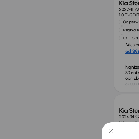
Kia Sto
2022
41 7
1.0 T-GDI
Od pierws
Książka 
1.0 T-GDI
Miesię
od 396
Najniż
30 dni
obniż
67 000 z
Taniej 
Kia Sto
2024
34 9
1.0 T-GDI
Książka 
1.0 T-GDI