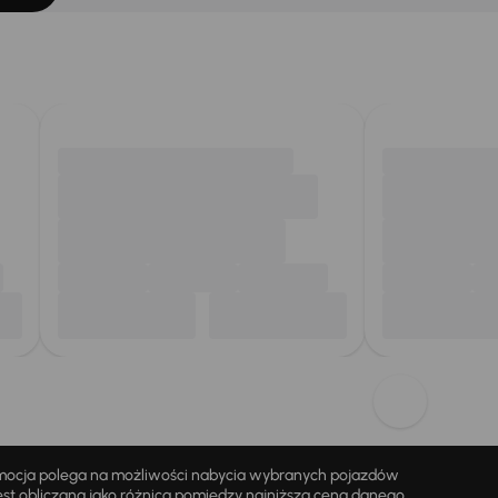
omocja polega na możliwości nabycia wybranych pojazdów
st obliczana jako różnica pomiędzy najniższą ceną danego