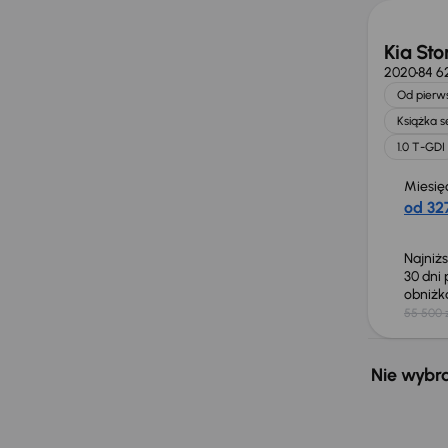
Kia Sto
2020
84 6
Od pierws
Książka 
1.0 T-GDI
Miesię
od 327
Najniż
30 dni
obniż
55 500 
Nie wybra