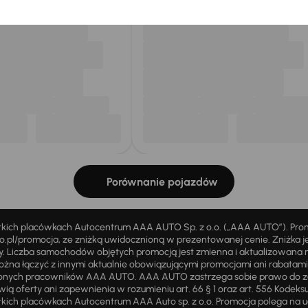
Porównanie pojazdów
stkich placówkach Autocentrum AAA AUTO Sp. z o.o. („AAA AUTO”). Pr
pl/promocja, ze zniżką uwidocznioną w prezentowanej cenie. Zniżka je
ży. Liczba samochodów objętych promocją jest zmienna i aktualizowana 
ożna łączyć z innymi aktualnie obowiązującymi promocjami ani rabatam
żnionych pracowników AAA AUTO. AAA AUTO zastrzega sobie prawo do 
ią oferty ani zapewnienia w rozumieniu art. 66 § 1 oraz art. 556 Kodeks
ich placówkach Autocentrum AAA Auto sp. z o.o. Promocja polega na ud