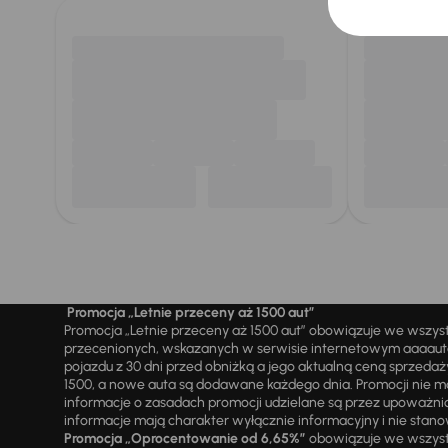
Promocja „Letnie przeceny aż 1500 aut”
Promocja „Letnie przeceny aż 1500 aut” obowiązuje we wszy
przecenionych, wskazanych w serwisie internetowym aaaauto.
pojazdu z 30 dni przed obniżką a jego aktualną ceną sprzeda
1500, a nowe auta są dodawane każdego dnia. Promocji nie m
informacje o zasadach promocji udzielane są przez upowa
informacje mają charakter wyłącznie informacyjny i nie stanow
Promocja „Oprocentowanie od 6,65%”
obowiązuje we wszystk