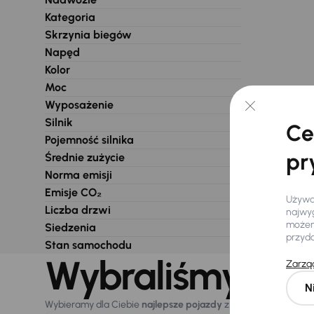
Kategoria
Skrzynia biegów
Napęd
Kolor
Moc
Wyposażenie
Silnik
Ce
Pojemność silnika
pr
Średnie zużycie
Norma emisji
Emisje CO₂
Używam
Liczba drzwi
najwyg
możemy
Siedzenia
przyd
Stan samochodu
Wybraliśmy dla 
Zarząd
N
Wybieramy dla Ciebie
najlepsze pojazdy
z naszej oferty. Kupi