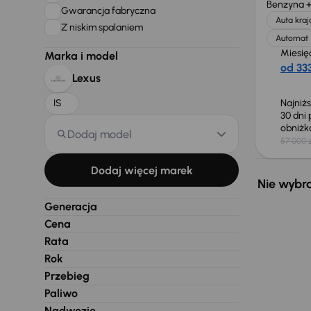
Benzyna +
Gwarancja fabryczna
Auta kra
Z niskim spalaniem
Automat
Miesię
Marka i model
od 333
Lexus
IS
Najniż
30 dni
obniż
Dodaj model
57 000 z
Dodaj więcej marek
Nie wybra
Generacja
Cena
Rata
Rok
Przebieg
Paliwo
Nadwozie