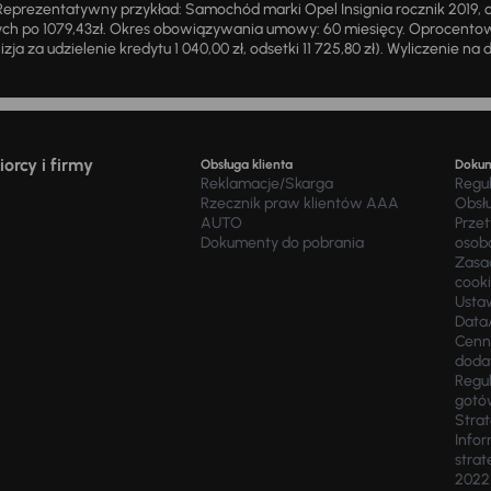
eprezentatywny przykład: Samochód marki Opel Insignia rocznik 2019, 
ch po 1079,43zł. Okres obowiązywania umowy: 60 miesięcy. Oprocentowan
zja za udzielenie kredytu 1 040,00 zł, odsetki 11 725,80 zł). Wyliczenie n
orcy i firmy
Obsługa klienta
Doku
Reklamacje/Skarga
Regu
Rzecznik praw klientów AAA
Obsł
AUTO
Prze
Dokumenty do pobrania
osob
Zasad
cook
Usta
Data
Cenn
doda
Regul
gotó
Stra
Infor
strat
2022