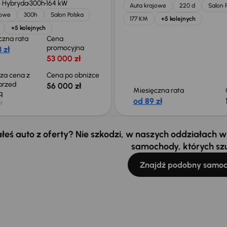
 Hybryda
300h
164 kW
Auta krajowe
220 d
Salon 
jowe
300h
Salon Polska
177 KM
+5 kolejnych
+5 kolejnych
czna rata
Cena
promocyjna
 zł
53 000 zł
sza cena z
Cena po obniżce
 przed
56 000 zł
Miesięczna rata
ką
od 89 zł
ł
łeś auto z oferty? Nie szkodzi, w naszych oddziałach
samochody, których sz
Znajdź podobny samo