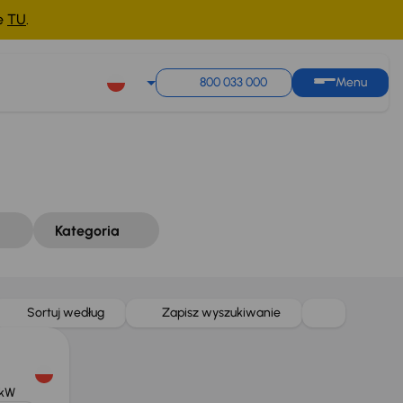
ne
TU
.
Sortuj według
Zapisz wyszukiwanie
800 033 000
Menu
Kategoria
Sortuj według
Zapisz wyszukiwanie
 kW