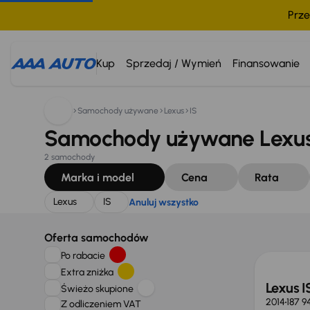
Prze
Szukam:
Lexus
IS
Anuluj wszystko
Kup
Sprzedaj / Wymień
Finansowanie
Samochody używane
Lexus
IS
Samochody używane Lexus 
2 samochody
Marka i model
Cena
Rata
Lexus
IS
Anuluj wszystko
Taniej 
Oferta samochodów
Po rabacie
Extra zniżka
Lexus I
Świeżo skupione
2014
187 9
Z odliczeniem VAT