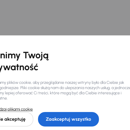
nimy Twoją
ywatność
y plików cookie, aby przeglądanie naszej witryny było dla Ciebie jak
odniejsze. Pliki cookie służą nam do ulepszania naszych usług, a jednocz
 lepiej oferować Ci treści, które mogą być dla Ciebie interesujące i
atne.
Ciebie
zaj plikami cookie
ie akceptuję
Zaakceptuj wszystko
my dla Ciebie
do 400 pojazdów
każdego dnia.