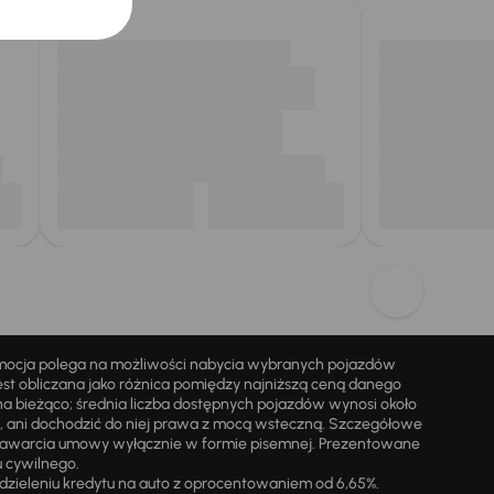
omocja polega na możliwości nabycia wybranych pojazdów
st obliczana jako różnica pomiędzy najniższą ceną danego
na bieżąco; średnia liczba dostępnych pojazdów wynosi około
i, ani dochodzić do niej prawa z mocą wsteczną. Szczegółowe
zawarcia umowy wyłącznie w formie pisemnej. Prezentowane
u cywilnego.
zieleniu kredytu na auto z oprocentowaniem od 6,65%.