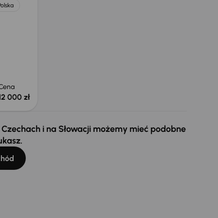
Polska
Cena
12 000 zł
 w Czechach i na Słowacji możemy mieć podobne
ukasz.
chód