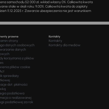
cena samochodu 52 000 zł, wkład własny 0%. Całkowita kwota
ie stałe w skali roku: 9,00%. Całkowita kwota do zapłaty:
a dzień 11.12.2025 r. Zawarcie ubezpieczenia nie jest warunkiem
menty prawne
Kontakty
lamin strony
Kontakty
uga danych osobowych
Kontakty dla mediów
twarzanie danych
owych
y korzystania z plików
ies
wienia plików cookie
Act
ik sprzedaży
tkowej
acje dot. płatności
wką
tegia podatkowa
macja o realizowanej
egii podatkowej za rok