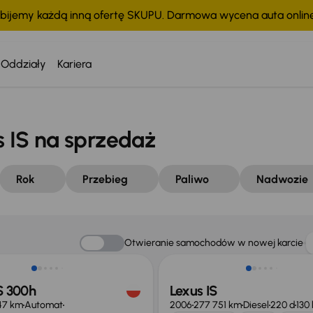
bijemy każdą inną ofertę SKUPU. Darmowa wycena auta onli
Oddziały
Kariera
IS na sprzedaż
Rok
Przebieg
Paliwo
Nadwozie
o 1 000 zł
Otwieranie samochodów w nowej karcie
S 300h
Lexus IS
47 km
Automat
2006
277 751 km
Diesel
220 d
130