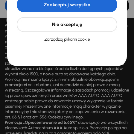
Zaakceptuj wszystko
Edytuj filtr
Promocja „Letnie przeceny aż 1500 aut”
Nie akceptuję
Promocja „Letnie przeceny aż 1500 aut” obowiązuje we wszystkich
placówkach Autocentrum AAA AUTO Sp. z o.o. („AAA AUTO”).
Promocja polega na możliwości nabycia wybranych pojazdów
Zarządzaj plikami cookie
przecenionych, wskazanych w serwisie internetowym
aaaauto.pl/promocja, ze zniżką uwidocznioną w prezentowanej
cenie. Zniżka jest obliczana jako różnica pomiędzy najniższą ceną
danego pojazdu z 30 dni przed obniżką a jego aktualną ceną
sprzedaży. Liczba samochodów objętych promocją jest zmienna i
aktualizowana na bieżąco; średnia liczba dostępnych pojazdów
wynosi około 1500, a nowe auta są dodawane każdego dnia.
Promocji nie można łączyć z innymi aktualnie obowiązującymi
promocjami ani rabatami, ani dochodzić do niej prawa z mocą
wsteczną. Szczegółowe informacje o zasadach promocji udzielane
są przez upoważnionych pracowników AAA AUTO. AAA AUTO
zastrzega sobie prawo do zawarcia umowy wyłącznie w formie
pisemnej. Prezentowane informacje mają charakter wyłącznie
informacyjny i nie stanowią oferty ani zapewnienia w rozumieniu
art. 66 § 1 oraz art. 556 Kodeksu cywilnego.
Promocja „Oprocentowanie od 6,65%”
obowiązuje we wszystkich
placówkach Autocentrum AAA Auto sp. z o.o. Promocja polega na
udzieleniu kredytu na auto z oprocentowaniem od 6,65%.