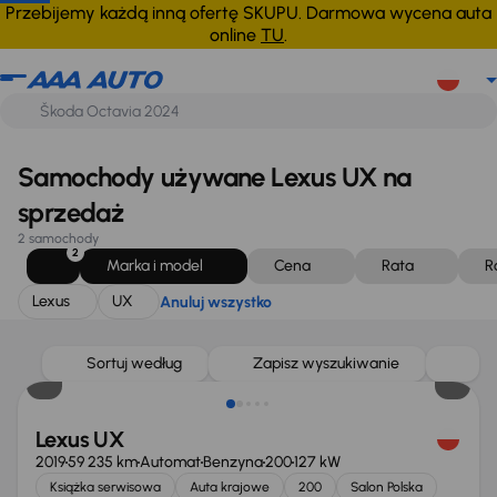
Lexus
UX
Anuluj wszystko
Przebijemy każdą inną ofertę SKUPU. Darmowa wycena auta
online
TU
.
Samochody używane Lexus UX na
sprzedaż
2 samochody
2
Marka i model
Cena
Rata
R
Lexus
UX
Anuluj wszystko
Taniej o 500 zł
Sortuj według
Zapisz wyszukiwanie
Lexus UX
2019
59 235 km
Automat
Benzyna
200
127 kW
Książka serwisowa
Auta krajowe
200
Salon Polska