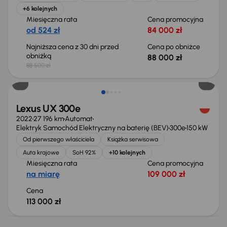
+6 kolejnych
Miesięczna rata
Cena promocyjna
od 524 zł
84 000 zł
Najniższa cena z 30 dni przed
Cena po obniżce
obniżką
88 000 zł
88 500 zł
Możliwość odliczenia VAT
Lexus UX 300e
2022
27 196 km
Automat
Elektryk Samochód Elektryczny na baterię (BEV)
300e
150 kW
Od pierwszego właściciela
Książka serwisowa
Auta krajowe
SoH 92%
+10 kolejnych
Miesięczna rata
Cena promocyjna
na miarę
109 000 zł
Cena
113 000 zł