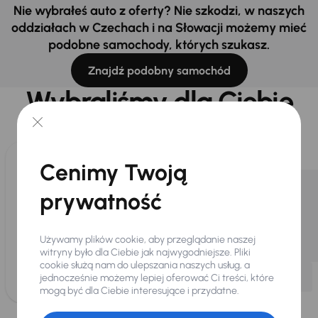
Nie wybrałeś auto z oferty? Nie szkodzi, w naszych
oddziałach w Czechach i na Słowacji możemy mieć
podobne samochody, których szukasz.
Znajdź podobny samochód
Wybraliśmy dla Ciebie
Wybieramy dla Ciebie
najlepsze pojazdy
z naszej oferty. Kupimy
dla Ciebie
do 400 pojazdów
każdego dnia.
Cenimy Twoją
prywatność
Używamy plików cookie, aby przeglądanie naszej
witryny było dla Ciebie jak najwygodniejsze. Pliki
cookie służą nam do ulepszania naszych usług, a
jednocześnie możemy lepiej oferować Ci treści, które
mogą być dla Ciebie interesujące i przydatne.