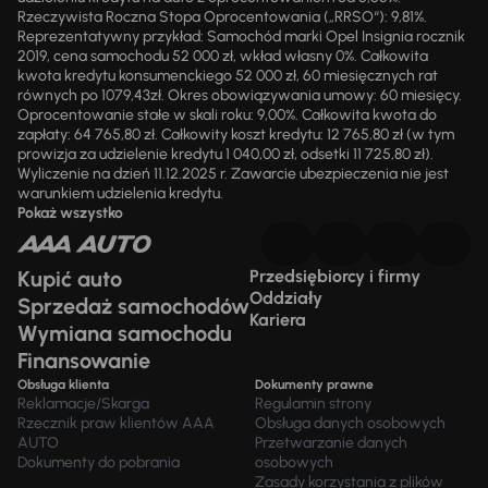
Rzeczywista Roczna Stopa Oprocentowania („RRSO“): 9,81%.
Reprezentatywny przykład: Samochód marki Opel Insignia rocznik
2019, cena samochodu 52 000 zł, wkład własny 0%. Całkowita
kwota kredytu konsumenckiego 52 000 zł, 60 miesięcznych rat
równych po 1079,43zł. Okres obowiązywania umowy: 60 miesięcy.
Oprocentowanie stałe w skali roku: 9,00%. Całkowita kwota do
zapłaty: 64 765,80 zł. Całkowity koszt kredytu: 12 765,80 zł (w tym
prowizja za udzielenie kredytu 1 040,00 zł, odsetki 11 725,80 zł).
Wyliczenie na dzień 11.12.2025 r. Zawarcie ubezpieczenia nie jest
warunkiem udzielenia kredytu.
Pokaż wszystko
Kupić auto
Przedsiębiorcy i firmy
Oddziały
Sprzedaż samochodów
Kariera
Wymiana samochodu
Finansowanie
Obsługa klienta
Dokumenty prawne
Reklamacje/Skarga
Regulamin strony
Rzecznik praw klientów AAA
Obsługa danych osobowych
AUTO
Przetwarzanie danych
Dokumenty do pobrania
osobowych
Zasady korzystania z plików