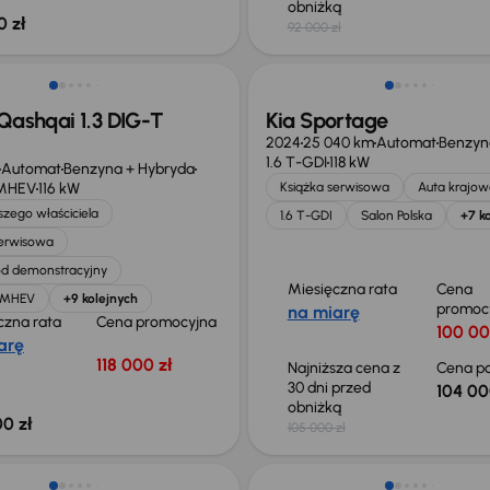
obniżką
0 zł
92 000 zł
ego taniej o 36 775 zł
Taniej o 1 000 zł
Qashqai 1.3 DIG-T
Kia Sportage
2024
25 040 km
Automat
Benzyn
1.6 T-GDI
118 kW
Automat
Benzyna + Hybryda
 MHEV
116 kW
Książka serwisowa
Auta krajow
zego właściciela
1.6 T-GDI
Salon Polska
+7 k
serwisowa
d demonstracyjny
Miesięczna rata
Cena
T MHEV
+9 kolejnych
promoc
na miarę
czna rata
Cena promocyjna
100 00
arę
118 000 zł
Najniższa cena z
Cena po
30 dni przed
104 00
obniżką
0 zł
105 000 zł
o 1 000 zł