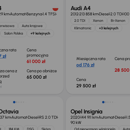
4
Audi A4
29 km
Automat
Benzyna
1.4 TFSI
2012
213 858 km
Diesel
2.0 TDI
100
2.0 TDI
Xenon
Bi-Xenon
serwisowa
Auta krajowe
Klimatronic
+3 kolejnych
Salon Polska
+9 kolejnych
czna rata
Cena
promocyjna
 zł
Miesięczna rata
Cena pr
61 000 zł
od 176 zł
28 500 
sza cena z
Cena po obniżce
 przed
65 000 zł
Cena
ką
29 500 zł
zł
Możliwość odliczenia VAT
Octavia
Opel Insignia
837 km
Automat
Diesel
RS 2.0 TDI
2020
144 911 km
Automat
Diesel
1.
90 kW
I
184 KM
DSG
Skóra
Od pierwszego właściciela
Auta