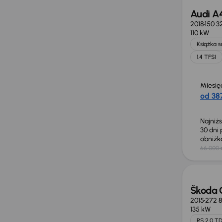
Audi A
2018
150 3
110 kW
Książka 
1.4 TFSI
Miesię
od 387
Najniż
30 dni
obniż
66 000 
Škoda 
2015
272 
135 kW
RS 2.0 TD