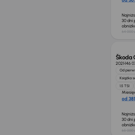
Najniż
30 dni
obniż
64 000 
Taniej 
Škoda 
2021
146 
Od pierws
Książka 
1.5 TSI
Miesię
od 381
Najniż
30 dni
obniż
65 000 
Taniej 