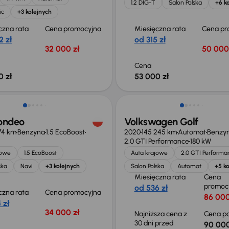
1.2 DIG-T
Salon Polska
+6 k
ic
+3 kolejnych
czna rata
Cena promocyjna
Miesięczna rata
Cena pr
2 zł
od 315 zł
32 000 zł
50 000
Cena
0 zł
53 000 zł
Taniej o 2 000 zł
ondeo
Volkswagen Golf
74 km
Benzyna
1.5 EcoBoost
2020
145 245 km
Automat
Benzy
2.0 GTI Performance
180 kW
jowe
1.5 EcoBoost
Auta krajowe
2.0 GTI Performa
ska
Navi
+3 kolejnych
Salon Polska
Automat
+5 ko
Miesięczna rata
Cena
promoc
od 536 zł
czna rata
Cena promocyjna
86 000
 zł
34 000 zł
Najniższa cena z
Cena po
30 dni przed
90 000