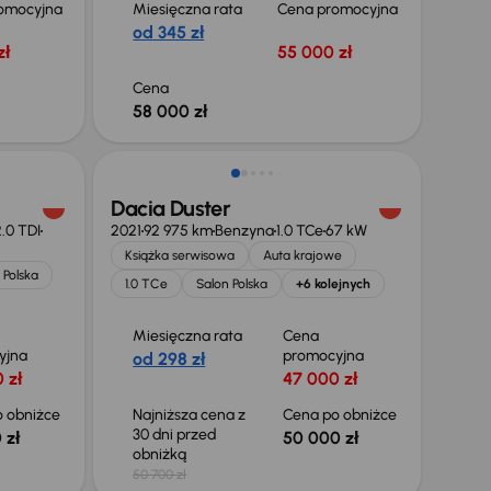
omocyjna
Miesięczna rata
Cena promocyjna
od 345 zł
zł
55 000 zł
Cena
58 000 zł
Taniej o 700 zł
Dacia Duster
.0 TDI
2021
92 975 km
Benzyna
1.0 TCe
67 kW
Książka serwisowa
Auta krajowe
 Polska
1.0 TCe
Salon Polska
+6 kolejnych
Miesięczna rata
Cena
yjna
promocyjna
od 298 zł
 zł
47 000 zł
 obniżce
Najniższa cena z
Cena po obniżce
30 dni przed
 zł
50 000 zł
obniżką
50 700 zł