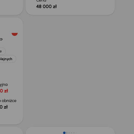
Cena
48 000 zł
a
e
olejnych
yjna
0 zł
 obniżce
0 zł
Taniej o 1 500 zł