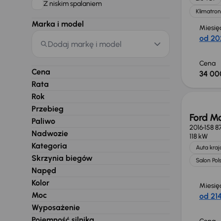
Z niskim spalaniem
Klimatron
Marka i model
Miesię
od 20
Dodaj markę i model
Cena
Cena
34 00
Rata
Rok
Przebieg
Ford M
Paliwo
2016
158 8
Nadwozie
118 kW
Kategoria
Auta kra
Skrzynia biegów
Salon Pol
Napęd
Kolor
Miesię
Moc
od 214
Wyposażenie
Pojemność silnika