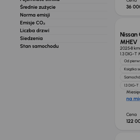
Cena
36 00
Średnie zużycie
Od now
Norma emisji
Emisje CO₂
Liczba drzwi
Nissan 
Siedzenia
MHEV
Stan samochodu
2025
8 km
1.3 DIG-T
Od pierws
Książka 
Samochó
1.3 DIG-
Miesię
na mi
Cena
122 00
Taniej 