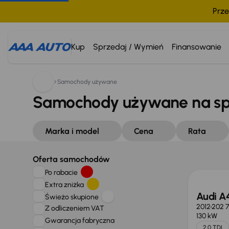
Prze
Kup
Sprzedaj / Wymień
Finansowanie
Samochody używane
Samochody używane na s
Marka i model
Cena
Rata
Oferta samochodów
Po rabacie
Extra zniżka
Audi A
Świeżo skupione
2012
202 
Z odliczeniem VAT
130 kW
Gwarancja fabryczna
2.0 TDI