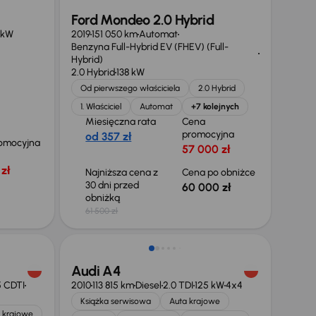
Ford Mondeo 2.0 Hybrid
 kW
2019
151 050 km
Automat
Benzyna Full-Hybrid EV (FHEV) (Full-
Hybrid)
2.0 Hybrid
138 kW
Od pierwszego właściciela
2.0 Hybrid
1. Właściciel
Automat
+7 kolejnych
Miesięczna rata
Cena
promocyjna
od 357 zł
omocyjna
57 000 zł
zł
Najniższa cena z
Cena po obniżce
30 dni przed
60 000 zł
obniżką
61 500 zł
Audi A4
5 CDTI
2010
113 815 km
Diesel
2.0 TDI
125 kW
4x4
Książka serwisowa
Auta krajowe
 krajowe