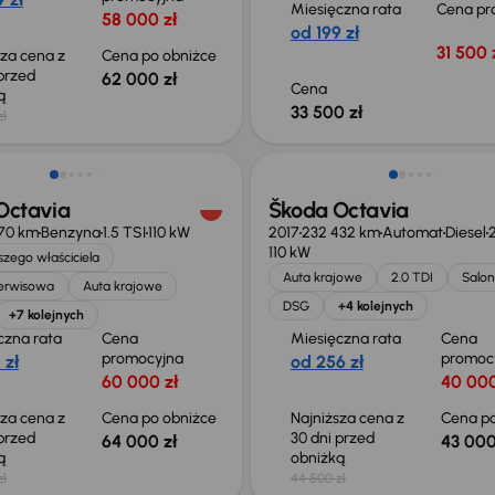
Miesięczna rata
Cena pr
58 000 zł
od 199 zł
31 500 
sza cena z
Cena po obniżce
 przed
62 000 zł
Cena
ką
33 500 zł
zł
o 1 000 zł
Taniej o 1 500 zł
Octavia
Škoda Octavia
070 km
Benzyna
1.5 TSI
110 kW
2017
232 432 km
Automat
Diesel
2
110 kW
zego właściciela
Auta krajowe
2.0 TDI
Salon
serwisowa
Auta krajowe
DSG
+4 kolejnych
+7 kolejnych
czna rata
Cena
Miesięczna rata
Cena
promocyjna
promoc
 zł
od 256 zł
60 000 zł
40 000
sza cena z
Cena po obniżce
Najniższa cena z
Cena po
 przed
30 dni przed
64 000 zł
43 000
ką
obniżką
zł
44 500 zł
o 2 000 zł