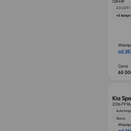
128 kW
2.0 CDTI
+5 kolejn
Miesię
od 387
Cena
65 00
Taniej 
Kia Sp
2016
79 9
Auta kra
Skóra
Miesię
od 369