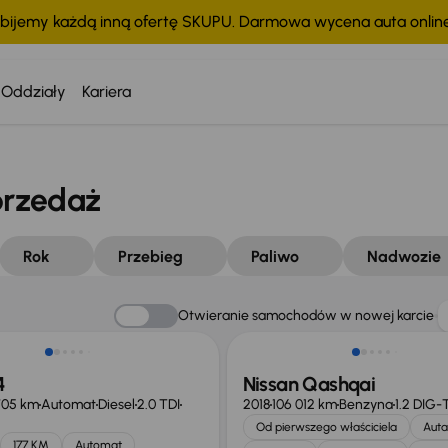
bijemy każdą inną ofertę SKUPU. Darmowa wycena auta onli
Oddziały
Kariera
przedaż
Rok
Przebieg
Paliwo
Nadwozie
Otwieranie samochodów w nowej karcie
4
Nissan Qashqai
705 km
Automat
Diesel
2.0 TDI
2018
106 012 km
Benzyna
1.2 DIG-
Od pierwszego właściciela
Auta
177 KM
Automat