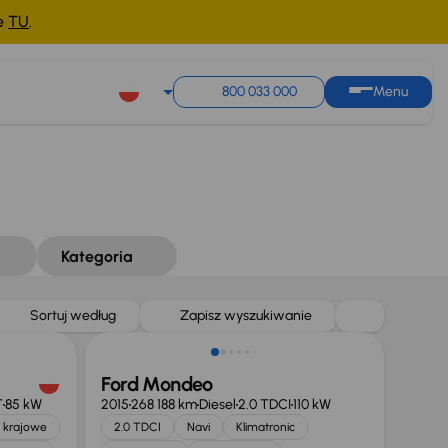
ne
TU
.
800 033 000
Menu
Kategoria
Taniej o 1 000 zł
Sortuj według
Zapisz wyszukiwanie
Ford Mondeo
T
85 kW
2015
268 188 km
Diesel
2.0 TDCI
110 kW
 krajowe
2.0 TDCI
Navi
Klimatronic