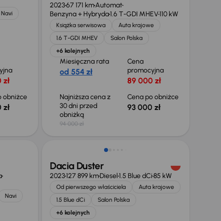
2023
67 171 km
Automat
Navi
Benzyna + Hybryda
1.6 T-GDI MHEV
110 kW
Książka serwisowa
Auta krajowe
1.6 T-GDI MHEV
Salon Polska
+6 kolejnych
Miesięczna rata
Cena
yjna
promocyjna
od 554 zł
 zł
89 000 zł
 obniżce
Najniższa cena z
Cena po obniżce
30 dni przed
 zł
93 000 zł
obniżką
94 000 zł
Możliwość odliczenia VAT
Dacia Duster
a
2023
127 899 km
Diesel
1.5 Blue dCi
85 kW
Od pierwszego właściciela
Auta krajowe
Navi
1.5 Blue dCi
Salon Polska
+6 kolejnych