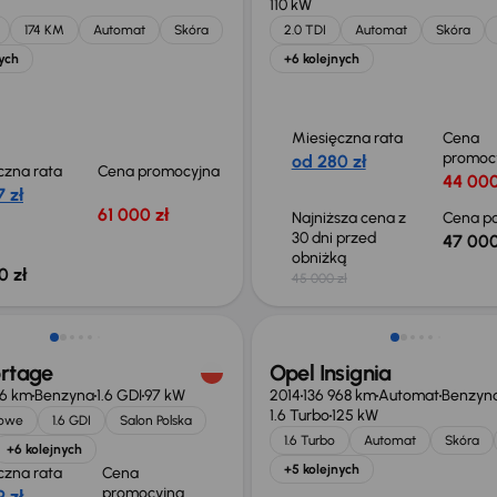
110 kW
174 KM
Automat
Skóra
2.0 TDI
Automat
Skóra
ych
+6 kolejnych
Miesięczna rata
Cena
promoc
od 280 zł
czna rata
Cena promocyjna
44 000
 zł
61 000 zł
Najniższa cena z
Cena po
30 dni przed
47 000
obniżką
0 zł
45 000 zł
o 2 000 zł
ortage
Opel Insignia
66 km
Benzyna
1.6 GDI
97 kW
2014
136 968 km
Automat
Benzyn
1.6 Turbo
125 kW
jowe
1.6 GDI
Salon Polska
1.6 Turbo
Automat
Skóra
+6 kolejnych
+5 kolejnych
czna rata
Cena
promocyjna
 zł