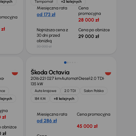
olejnych
Tempomat
+2 kolejnych
Miesięczna rata
Cena
promocyjna
od 173 zł
omocyjna
28 000 zł
 zł
Najniższa cena z
Cena po obniżce
30 dni przed
29 000 zł
obniżką
30 000 zł
Škoda Octavia
na
2016
221 027 km
Automat
Diesel
2.0 TDI
135 kW
nce
Auta krajowe
2.0 TDI
Salon Polska
lejnych
184 KM
+8 kolejnych
yjna
Miesięczna rata
Cena promocyjna
 zł
od 286 zł
45 000 zł
 obniżce
 zł