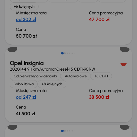
+6 kolejnych
Miesięczna rata
Cena promocyjna
od 302 zł
47 700 zł
Cena
50 700 zł
Możliwość odliczenia VAT
Opel Insignia
2020
144 911 km
Automat
Diesel
1.5 CDTI
90 kW
Od pierwszego właściciela
Auta krajowe
1.5 CDTI
Salon Polska
+8 kolejnych
Miesięczna rata
Cena promocyjna
od 247 zł
38 500 zł
Cena
41 500 zł
Taniej o 1 500 zł