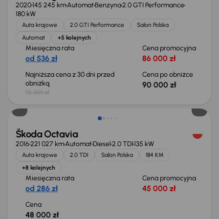
2020
145 245 km
Automat
Benzyna
2.0 GTI Performance
180 kW
Auta krajowe
2.0 GTI Performance
Salon Polska
Automat
+5 kolejnych
Miesięczna rata
Cena promocyjna
od 536 zł
86 000 zł
Najniższa cena z 30 dni przed
Cena po obniżce
obniżką
90 000 zł
92 000 zł
Škoda Octavia
2016
221 027 km
Automat
Diesel
2.0 TDI
135 kW
Auta krajowe
2.0 TDI
Salon Polska
184 KM
+8 kolejnych
Miesięczna rata
Cena promocyjna
od 286 zł
45 000 zł
Cena
48 000 zł