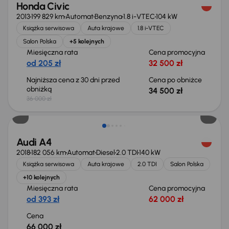
Honda Civic
2013
199 829 km
Automat
Benzyna
1.8 i-VTEC
104 kW
Książka serwisowa
Auta krajowe
1.8 i-VTEC
Salon Polska
+5 kolejnych
Miesięczna rata
Cena promocyjna
od 205 zł
32 500 zł
Najniższa cena z 30 dni przed
Cena po obniżce
obniżką
34 500 zł
36 000 zł
Audi A4
2018
182 056 km
Automat
Diesel
2.0 TDI
140 kW
Książka serwisowa
Auta krajowe
2.0 TDI
Salon Polska
+10 kolejnych
Miesięczna rata
Cena promocyjna
od 393 zł
62 000 zł
Cena
66 000 zł