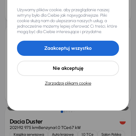
Cena
Używamy plików cookie, aby przeglądanie naszej
103 000 zł
witryny było dla Ciebie jak najwygodniejsze. Pliki
Możliwość odliczenia VAT
cookie służą nam do ulepszania naszych usług, a
jednocześnie możemy lepiej oferować Ci treści, które
mogą być dla Ciebie interesujące i przydatne.
Dacia Duster
2023
127 899 km
Diesel
1.5 Blue dCi
85 kW
Zaakceptuj wszystko
Od pierwszego właściciela
Auta krajowe
1.5 Blue dCi
Salon Polska
+6 kolejnych
Nie akceptuję
Miesięczna rata
Cena promocyjna
od 351 zł
56 000 zł
Zarządzaj plikami cookie
Najniższa cena z 30 dni przed
Cena po obniżce
obniżką
59 000 zł
58 000 zł
Dacia Duster
2021
92 975 km
Benzyna
1.0 TCe
67 kW
Książka serwisowa
Auta krajowe
1.0 TCe
Salon Polska