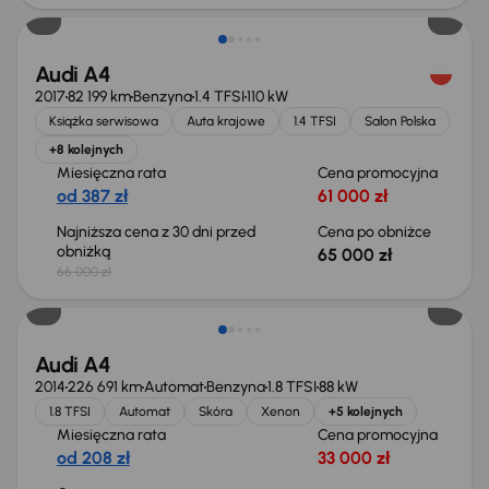
Audi A4
2017
82 199 km
Benzyna
1.4 TFSI
110 kW
Książka serwisowa
Auta krajowe
1.4 TFSI
Salon Polska
+8 kolejnych
Miesięczna rata
Cena promocyjna
od 387 zł
61 000 zł
Najniższa cena z 30 dni przed
Cena po obniżce
obniżką
65 000 zł
66 000 zł
Świeżo skupione
Audi A4
2014
226 691 km
Automat
Benzyna
1.8 TFSI
88 kW
1.8 TFSI
Automat
Skóra
Xenon
+5 kolejnych
Miesięczna rata
Cena promocyjna
od 208 zł
33 000 zł