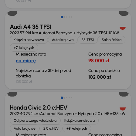
66 000 zł
Taniej o 3 000 zł
Audi A4 35 TFSI
2023
57 914 km
Automat
Benzyna + Hybryda
35 TFSI
110 kW
Książka serwisowa
Auta krajowe
35 TFSI
Salon Polska
+7 kolejnych
Miesięczna rata
Cena promocyjna
na miarę
98 000 zł
Najniższa cena z 30 dni przed
Cena po obniżce
obniżką
102 000 zł
105 000 zł
Taniej o 2 000 zł
Honda Civic 2.0 e:HEV
2022
40 794 km
Automat
Benzyna + Hybryda
2.0 e:HEV
135 kW
Od pierwszego właściciela
Książka serwisowa
Auta krajowe
2.0 e:HEV
+9 kolejnych
Miesięczna rata
Cena promocyjna