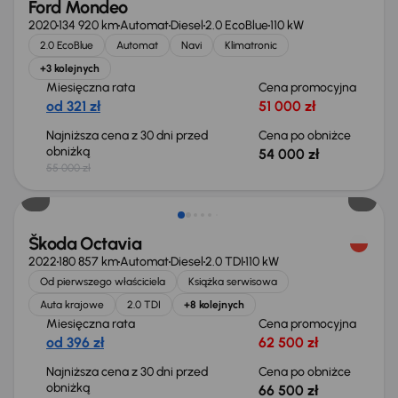
Ford Mondeo
2020
134 920 km
Automat
Diesel
2.0 EcoBlue
110 kW
2.0 EcoBlue
Automat
Navi
Klimatronic
+3 kolejnych
Miesięczna rata
Cena promocyjna
od 321 zł
51 000 zł
Najniższa cena z 30 dni przed
Cena po obniżce
obniżką
54 000 zł
55 000 zł
Świeżo skupione
Škoda Octavia
2022
180 857 km
Automat
Diesel
2.0 TDI
110 kW
Od pierwszego właściciela
Książka serwisowa
Auta krajowe
2.0 TDI
+8 kolejnych
Miesięczna rata
Cena promocyjna
od 396 zł
62 500 zł
Najniższa cena z 30 dni przed
Cena po obniżce
obniżką
66 500 zł