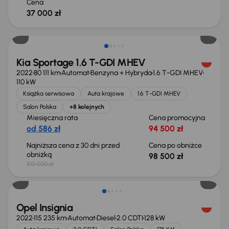
Cena
37 000 zł
Taniej o 1 500 zł
Kia Sportage 1.6 T-GDI MHEV
2022
80 111 km
Automat
Benzyna + Hybryda
1.6 T-GDI MHEV
110 kW
Książka serwisowa
Auta krajowe
1.6 T-GDI MHEV
Salon Polska
+8 kolejnych
Miesięczna rata
Cena promocyjna
od 586 zł
94 500 zł
Najniższa cena z 30 dni przed
Cena po obniżce
obniżką
98 500 zł
100 000 zł
Taniej o 1 000 zł
Opel Insignia
2022
115 235 km
Automat
Diesel
2.0 CDTI
128 kW