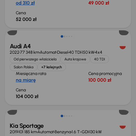
od 310 zł
49 000 zł
Cena
52 000 zł
Możliwość odliczenia VAT
Audi A4
2022
77 348 km
Automat
Diesel
40 TDI
150 kW
4x4
Od pierwszego właściciela
Auta krajowe
40 TDI
Salon Polska
+7 kolejnych
Miesięczna rata
Cena promocyjna
na miarę
100 000 zł
Cena
104 000 zł
Taniej o 1 000 zł
Kia Sportage
2019
101 185 km
Automat
Benzyna
1.6 T-GDI
130 kW