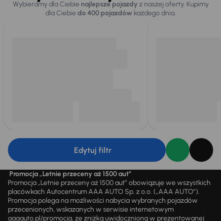
Wybieramy dla Ciebie
najlepsze pojazdy
z naszej oferty. Kupimy
dla Ciebie
do 400 pojazdów
każdego dnia.
Edytuj filtr
Promocja „Letnie przeceny aż 1500 aut”
Promocja „Letnie przeceny aż 1500 aut” obowiązuje we wszystkich
placówkach Autocentrum AAA AUTO Sp. z o.o. („AAA AUTO”).
Promocja polega na możliwości nabycia wybranych pojazdów
przecenionych, wskazanych w serwisie internetowym
aaaauto.pl/promocja, ze zniżką uwidocznioną w prezentowanej