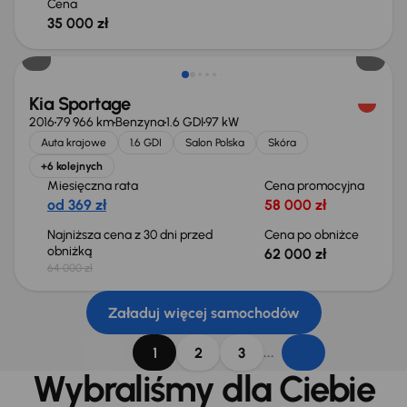
Cena
35 000 zł
Taniej o 2 000 zł
Kia Sportage
2016
79 966 km
Benzyna
1.6 GDI
97 kW
Auta krajowe
1.6 GDI
Salon Polska
Skóra
+6 kolejnych
Miesięczna rata
Cena promocyjna
od 369 zł
58 000 zł
Najniższa cena z 30 dni przed
Cena po obniżce
obniżką
62 000 zł
64 000 zł
Załaduj więcej samochodów
...
1
2
3
Wybraliśmy dla Ciebie