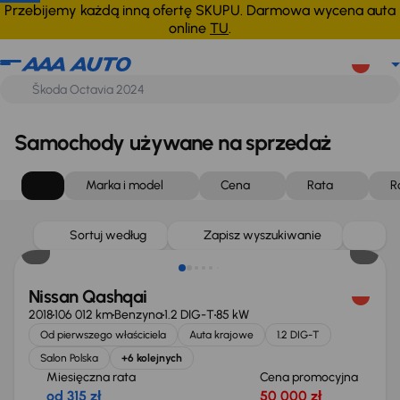
Przebijemy każdą inną ofertę SKUPU. Darmowa wycena auta
online
TU
.
Samochody używane na sprzedaż
Marka i model
Cena
Rata
R
Sortuj według
Zapisz wyszukiwanie
Nissan Qashqai
2018
106 012 km
Benzyna
1.2 DIG-T
85 kW
Od pierwszego właściciela
Auta krajowe
1.2 DIG-T
Salon Polska
+6 kolejnych
Miesięczna rata
Cena promocyjna
od 315 zł
50 000 zł