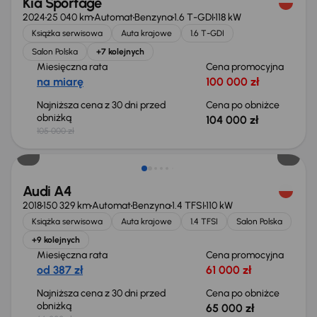
Kia Sportage
2024
25 040 km
Automat
Benzyna
1.6 T-GDI
118 kW
Książka serwisowa
Auta krajowe
1.6 T-GDI
Salon Polska
+7 kolejnych
Miesięczna rata
Cena promocyjna
na miarę
100 000 zł
Najniższa cena z 30 dni przed
Cena po obniżce
obniżką
104 000 zł
105 000 zł
Taniej o 1 000 zł
Audi A4
2018
150 329 km
Automat
Benzyna
1.4 TFSI
110 kW
Książka serwisowa
Auta krajowe
1.4 TFSI
Salon Polska
+9 kolejnych
Miesięczna rata
Cena promocyjna
od 387 zł
61 000 zł
Najniższa cena z 30 dni przed
Cena po obniżce
obniżką
65 000 zł