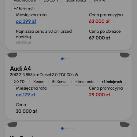
Auta krajowe
2.0 CDTI
Salon Polska
174 KM
+7 kolejnych
Miesięczna rata
Cena promocyjna
od 399 zł
63 000 zł
Najniższa cena z 30 dni przed
Cena po obniżce
obniżką
67 000 zł
68 000 zł
Świeżo skupione
Audi A4
2012
213 858 km
Diesel
2.0 TDI
100 kW
2.0 TDI
Xenon
Bi-Xenon
Klimatronic
+3 kolejnych
Miesięczna rata
Cena promocyjna
od 179 zł
29 000 zł
Cena
30 000 zł
Taniej o 1 000 zł