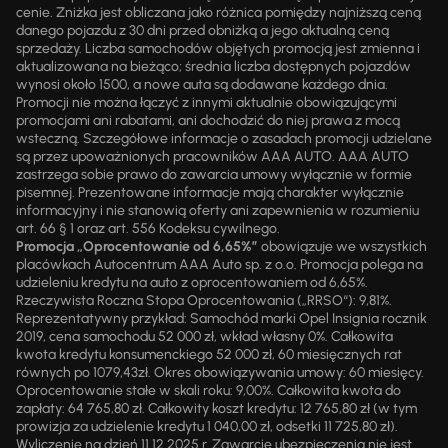
cenie. Zniżka jest obliczana jako różnica pomiędzy najniższą ceną
danego pojazdu z 30 dni przed obniżką a jego aktualną ceną
sprzedaży. Liczba samochodów objętych promocją jest zmienna i
aktualizowana na bieżąco; średnia liczba dostępnych pojazdów
wynosi około 1500, a nowe auta są dodawane każdego dnia.
Promocji nie można łączyć z innymi aktualnie obowiązującymi
promocjami ani rabatami, ani dochodzić do niej prawa z mocą
wsteczną. Szczegółowe informacje o zasadach promocji udzielane
są przez upoważnionych pracowników AAA AUTO. AAA AUTO
zastrzega sobie prawo do zawarcia umowy wyłącznie w formie
pisemnej. Prezentowane informacje mają charakter wyłącznie
informacyjny i nie stanowią oferty ani zapewnienia w rozumieniu
art. 66 § 1 oraz art. 556 Kodeksu cywilnego.
Promocja „Oprocentowanie od 6,65%”
obowiązuje we wszystkich
placówkach Autocentrum AAA Auto sp. z o.o. Promocja polega na
udzieleniu kredytu na auto z oprocentowaniem od 6,65%.
Rzeczywista Roczna Stopa Oprocentowania („RRSO“): 9,81%.
Reprezentatywny przykład: Samochód marki Opel Insignia rocznik
2019, cena samochodu 52 000 zł, wkład własny 0%. Całkowita
kwota kredytu konsumenckiego 52 000 zł, 60 miesięcznych rat
równych po 1079,43zł. Okres obowiązywania umowy: 60 miesięcy.
Oprocentowanie stałe w skali roku: 9,00%. Całkowita kwota do
zapłaty: 64 765,80 zł. Całkowity koszt kredytu: 12 765,80 zł (w tym
prowizja za udzielenie kredytu 1 040,00 zł, odsetki 11 725,80 zł).
Wyliczenie na dzień 11.12.2025 r. Zawarcie ubezpieczenia nie jest