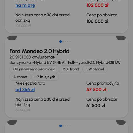
na miarę
102 000 zł
Najniższa cena z 30 dni przed
Cena po obniżce
obniżką
106 000 zł
108 000 zł
Taniej o 1 500 zł
Ford Mondeo 2.0 Hybrid
2019
151 050 km
Automat
Benzyna Full-Hybrid EV (FHEV) (Full-Hybrid)
2.0 Hybrid
138 kW
Od pierwszego właściciela
2.0 Hybrid
1. Właściciel
Automat
+7 kolejnych
Miesięczna rata
Cena promocyjna
od 366 zł
57 500 zł
Najniższa cena z 30 dni przed
Cena po obniżce
obniżką
61 500 zł
63 000 zł
Taniej o 1 000 zł