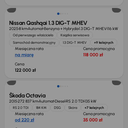
Od nowego taniej o 36 775 zł
Nissan Qashqai 1.3 DIG-T MHEV
2025
8 km
Automat
Benzyna + Hybryda
1.3 DIG-T MHEV
116 kW
Od pierwszego właściciela
Książka serwisowa
Samochód demonstracyjny
1.3 DIG-T MHEV
+9 kolejnych
Miesięczna rata
Cena promocyjna
na miarę
118 000 zł
Cena
122 000 zł
Škoda Octavia
2015
272 837 km
Automat
Diesel
RS 2.0 TDI
135 kW
RS 2.0 TDI
184 KM
DSG
Skóra
+7 kolejnych
Miesięczna rata
Cena promocyjna
od 220 zł
35 000 zł