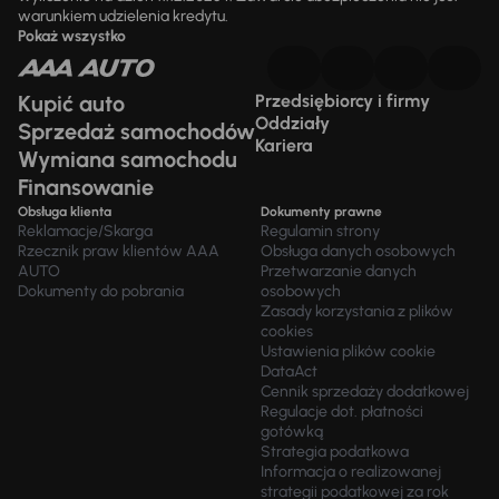
warunkiem udzielenia kredytu.
Pokaż wszystko
Kupić auto
Przedsiębiorcy i firmy
Oddziały
Sprzedaż samochodów
Kariera
Wymiana samochodu
Finansowanie
Obsługa klienta
Dokumenty prawne
Reklamacje/Skarga
Regulamin strony
Rzecznik praw klientów AAA
Obsługa danych osobowych
AUTO
Przetwarzanie danych
Dokumenty do pobrania
osobowych
Zasady korzystania z plików
cookies
Ustawienia plików cookie
DataAct
Cennik sprzedaży dodatkowej
Regulacje dot. płatności
gotówką
Strategia podatkowa
Informacja o realizowanej
strategii podatkowej za rok