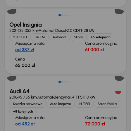
Opel Insignia
2021
132 052 km
Automat
Diesel
2.0 CDTI
128 kW
2.0 CDTI
174 KM
Automat
Skóra
+5 kolejnych
Miesięczna rata
Cena promocyjna
od 387 zł
61 000 zł
Cena
65 000 zł
Świeżo skupione
Audi A4
2018
95 755 km
Automat
Benzyna
1.4 TFSI
110 kW
Książka serwisowa
Auta krajowe
1.4 TFSI
Salon Polska
+8 kolejnych
Miesięczna rata
Cena promocyjna
od 452 zł
72 000 zł