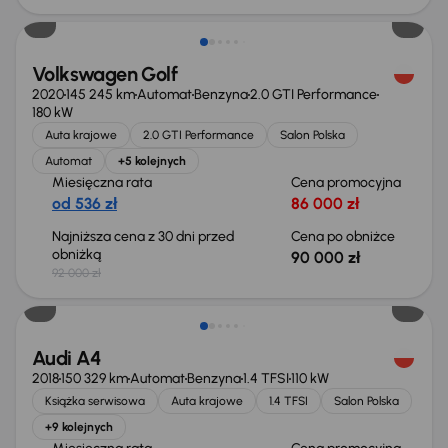
Volkswagen Golf
2020
145 245 km
Automat
Benzyna
2.0 GTI Performance
180 kW
Auta krajowe
2.0 GTI Performance
Salon Polska
Automat
+5 kolejnych
Miesięczna rata
Cena promocyjna
od 536 zł
86 000 zł
Najniższa cena z 30 dni przed
Cena po obniżce
obniżką
90 000 zł
92 000 zł
Taniej o 1 000 zł
Audi A4
2018
150 329 km
Automat
Benzyna
1.4 TFSI
110 kW
Książka serwisowa
Auta krajowe
1.4 TFSI
Salon Polska
+9 kolejnych