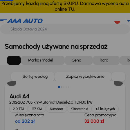
Przebijemy każdą inną ofertę SKUPU. Darmowa wycena auta
online
TU
.
Samochody używane na sprzedaż
Marka i model
Cena
Rata
R
Sortuj według
Zapisz wyszukiwanie
Audi A4
2012
202 705 km
Automat
Diesel
2.0 TDI
130 kW
2.0 TDI
177 KM
Automat
Klimatronic
+3 kolejnych
Miesięczna rata
Cena promocyjna
od 202 zł
32 000 zł