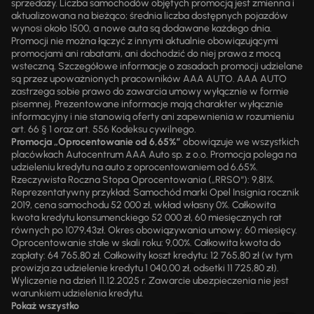
sprzedaży. Liczba samochodów objętych promocją jest zmienna i
aktualizowana na bieżąco; średnia liczba dostępnych pojazdów
wynosi około 1500, a nowe auta są dodawane każdego dnia.
Promocji nie można łączyć z innymi aktualnie obowiązującymi
promocjami ani rabatami, ani dochodzić do niej prawa z mocą
wsteczną. Szczegółowe informacje o zasadach promocji udzielane
są przez upoważnionych pracowników AAA AUTO. AAA AUTO
zastrzega sobie prawo do zawarcia umowy wyłącznie w formie
pisemnej. Prezentowane informacje mają charakter wyłącznie
informacyjny i nie stanowią oferty ani zapewnienia w rozumieniu
art. 66 § 1 oraz art. 556 Kodeksu cywilnego.
Promocja „Oprocentowanie od 6,65%”
obowiązuje we wszystkich
placówkach Autocentrum AAA Auto sp. z o.o. Promocja polega na
udzieleniu kredytu na auto z oprocentowaniem od 6,65%.
Rzeczywista Roczna Stopa Oprocentowania („RRSO“): 9,81%.
Reprezentatywny przykład: Samochód marki Opel Insignia rocznik
2019, cena samochodu 52 000 zł, wkład własny 0%. Całkowita
kwota kredytu konsumenckiego 52 000 zł, 60 miesięcznych rat
równych po 1079,43zł. Okres obowiązywania umowy: 60 miesięcy.
Oprocentowanie stałe w skali roku: 9,00%. Całkowita kwota do
zapłaty: 64 765,80 zł. Całkowity koszt kredytu: 12 765,80 zł (w tym
prowizja za udzielenie kredytu 1 040,00 zł, odsetki 11 725,80 zł).
Wyliczenie na dzień 11.12.2025 r. Zawarcie ubezpieczenia nie jest
warunkiem udzielenia kredytu.
Pokaż wszystko