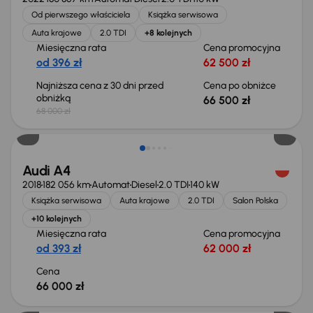
Od pierwszego właściciela
Książka serwisowa
Auta krajowe
2.0 TDI
+8 kolejnych
Miesięczna rata
Cena promocyjna
od 396 zł
62 500 zł
Najniższa cena z 30 dni przed
Cena po obniżce
obniżką
66 500 zł
68 000 zł
Audi A4
2018
182 056 km
Automat
Diesel
2.0 TDI
140 kW
Książka serwisowa
Auta krajowe
2.0 TDI
Salon Polska
+10 kolejnych
Miesięczna rata
Cena promocyjna
od 393 zł
62 000 zł
Cena
66 000 zł