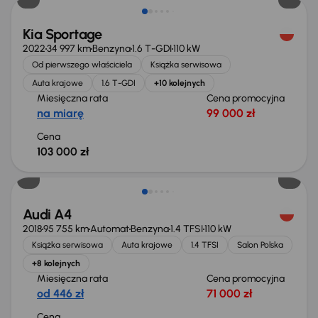
Kia Sportage
2022
34 997 km
Benzyna
1.6 T-GDI
110 kW
Od pierwszego właściciela
Książka serwisowa
Auta krajowe
1.6 T-GDI
+10 kolejnych
Miesięczna rata
Cena promocyjna
na miarę
99 000 zł
Cena
103 000 zł
Możliwość odliczenia VAT
Audi A4
2018
95 755 km
Automat
Benzyna
1.4 TFSI
110 kW
Książka serwisowa
Auta krajowe
1.4 TFSI
Salon Polska
+8 kolejnych
Miesięczna rata
Cena promocyjna
od 446 zł
71 000 zł
Cena