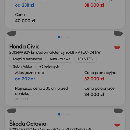
od 238 zł
38 000 zł
Cena
40 000 zł
Taniej o 500 zł
Honda Civic
2013
199 829 km
Automat
Benzyna
1.8 i-VTEC
104 kW
Książka serwisowa
Auta krajowe
1.8 i-VTEC
Salon Polska
+5 kolejnych
Miesięczna rata
Cena promocyjna
od 202 zł
32 000 zł
Najniższa cena z 30 dni przed
Cena po obniżce
obniżką
34 000 zł
34 500 zł
Świeżo skupione
Škoda Octavia
2022
180 857 km
Automat
Diesel
2.0 TDI
110 kW