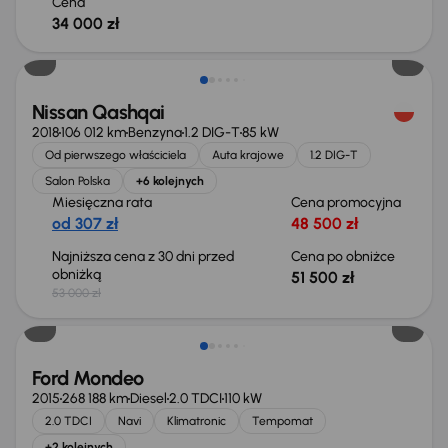
Cena
34 000 zł
Taniej o 1 500 zł
Nissan Qashqai
2018
106 012 km
Benzyna
1.2 DIG-T
85 kW
Od pierwszego właściciela
Auta krajowe
1.2 DIG-T
Salon Polska
+6 kolejnych
Miesięczna rata
Cena promocyjna
od 307 zł
48 500 zł
Najniższa cena z 30 dni przed
Cena po obniżce
obniżką
51 500 zł
53 000 zł
Taniej o 1 000 zł
Ford Mondeo
2015
268 188 km
Diesel
2.0 TDCI
110 kW
2.0 TDCI
Navi
Klimatronic
Tempomat
+2 kolejnych