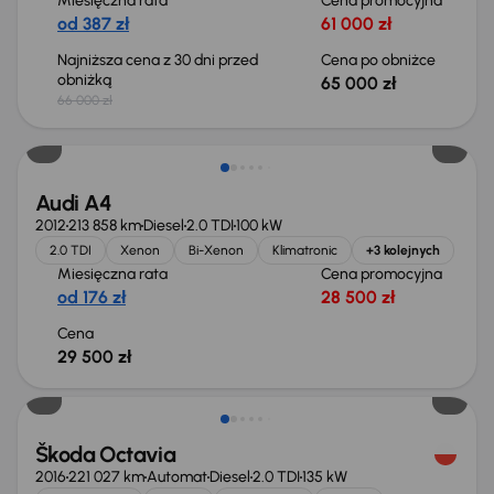
Miesięczna rata
Cena promocyjna
od 387 zł
61 000 zł
Najniższa cena z 30 dni przed
Cena po obniżce
obniżką
65 000 zł
66 000 zł
Audi A4
2012
213 858 km
Diesel
2.0 TDI
100 kW
2.0 TDI
Xenon
Bi-Xenon
Klimatronic
+3 kolejnych
Miesięczna rata
Cena promocyjna
od 176 zł
28 500 zł
Cena
29 500 zł
Škoda Octavia
2016
221 027 km
Automat
Diesel
2.0 TDI
135 kW