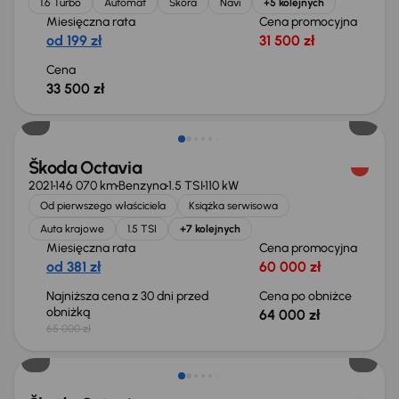
1.6 Turbo
Automat
Skóra
Navi
+5 kolejnych
Miesięczna rata
Cena promocyjna
od 199 zł
31 500 zł
Cena
33 500 zł
Taniej o 1 000 zł
Škoda Octavia
2021
146 070 km
Benzyna
1.5 TSI
110 kW
Od pierwszego właściciela
Książka serwisowa
Auta krajowe
1.5 TSI
+7 kolejnych
Miesięczna rata
Cena promocyjna
od 381 zł
60 000 zł
Najniższa cena z 30 dni przed
Cena po obniżce
obniżką
64 000 zł
65 000 zł
Taniej o 1 500 zł