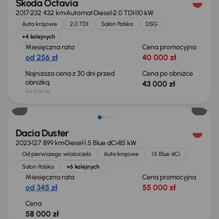
Škoda Octavia
2017
232 432 km
Automat
Diesel
2.0 TDI
110 kW
Auta krajowe
2.0 TDI
Salon Polska
DSG
+4 kolejnych
Miesięczna rata
Cena promocyjna
od 256 zł
40 000 zł
Najniższa cena z 30 dni przed
Cena po obniżce
obniżką
43 000 zł
44 500 zł
Możliwość odliczenia VAT
Dacia Duster
2023
127 899 km
Diesel
1.5 Blue dCi
85 kW
Od pierwszego właściciela
Auta krajowe
1.5 Blue dCi
Salon Polska
+6 kolejnych
Miesięczna rata
Cena promocyjna
od 345 zł
55 000 zł
Cena
58 000 zł