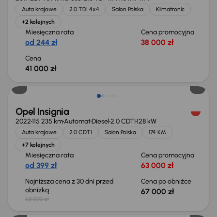
Auta krajowe
2.0 TDI 4x4
Salon Polska
Klimatronic
+2 kolejnych
Miesięczna rata
Cena promocyjna
od 244 zł
38 000 zł
Cena
41 000 zł
Taniej o 1 000 zł
Opel Insignia
2022
115 235 km
Automat
Diesel
2.0 CDTI
128 kW
Auta krajowe
2.0 CDTI
Salon Polska
174 KM
+7 kolejnych
Miesięczna rata
Cena promocyjna
od 399 zł
63 000 zł
Najniższa cena z 30 dni przed
Cena po obniżce
obniżką
67 000 zł
68 000 zł