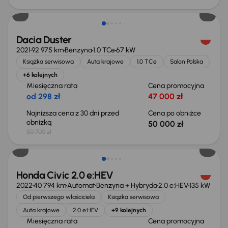
Taniej o 700 zł
Dacia Duster
2021
92 975 km
Benzyna
1.0 TCe
67 kW
Książka serwisowa
Auta krajowe
1.0 TCe
Salon Polska
+6 kolejnych
Miesięczna rata
Cena promocyjna
od 298 zł
47 000 zł
Najniższa cena z 30 dni przed
Cena po obniżce
obniżką
50 000 zł
50 700 zł
Taniej o 2 000 zł
Honda Civic 2.0 e:HEV
2022
40 794 km
Automat
Benzyna + Hybryda
2.0 e:HEV
135 kW
Od pierwszego właściciela
Książka serwisowa
Auta krajowe
2.0 e:HEV
+9 kolejnych
Miesięczna rata
Cena promocyjna