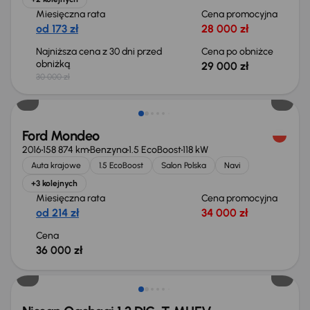
Miesięczna rata
Cena promocyjna
od 173 zł
28 000 zł
Najniższa cena z 30 dni przed
Cena po obniżce
obniżką
29 000 zł
30 000 zł
Ford Mondeo
2016
158 874 km
Benzyna
1.5 EcoBoost
118 kW
Auta krajowe
1.5 EcoBoost
Salon Polska
Navi
+3 kolejnych
Miesięczna rata
Cena promocyjna
od 214 zł
34 000 zł
Cena
36 000 zł
Od nowego taniej o 36 775 zł