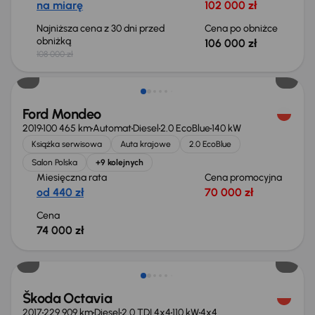
na miarę
102 000 zł
Najniższa cena z 30 dni przed
Cena po obniżce
obniżką
106 000 zł
108 000 zł
Ford Mondeo
2019
100 465 km
Automat
Diesel
2.0 EcoBlue
140 kW
Książka serwisowa
Auta krajowe
2.0 EcoBlue
Salon Polska
+9 kolejnych
Miesięczna rata
Cena promocyjna
od 440 zł
70 000 zł
Cena
74 000 zł
Škoda Octavia
2017
229 909 km
Diesel
2.0 TDI 4x4
110 kW
4x4