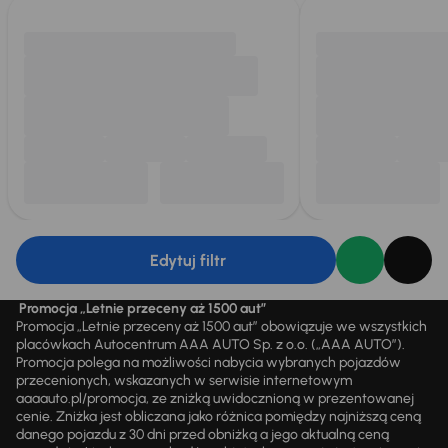
Edytuj filtr
Promocja „Letnie przeceny aż 1500 aut”
Promocja „Letnie przeceny aż 1500 aut” obowiązuje we wszystkich
placówkach Autocentrum AAA AUTO Sp. z o.o. („AAA AUTO”).
Promocja polega na możliwości nabycia wybranych pojazdów
przecenionych, wskazanych w serwisie internetowym
aaaauto.pl/promocja, ze zniżką uwidocznioną w prezentowanej
cenie. Zniżka jest obliczana jako różnica pomiędzy najniższą ceną
danego pojazdu z 30 dni przed obniżką a jego aktualną ceną