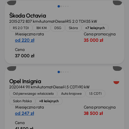
Škoda Octavia
2015
272 837 km
Automat
Diesel
RS 2.0 TDI
135 kW
RS 2.0 TDI
184 KM
DSG
Skóra
+7 kolejnych
Miesięczna rata
Cena promocyjna
od 220 zł
35 000 zł
Cena
37 000 zł
Możliwość odliczenia VAT
Opel Insignia
2020
144 911 km
Automat
Diesel
1.5 CDTI
90 kW
Od pierwszego właściciela
Auta krajowe
1.5 CDTI
Salon Polska
+8 kolejnych
Miesięczna rata
Cena promocyjna
od 247 zł
38 500 zł
Cena
41 500 zł