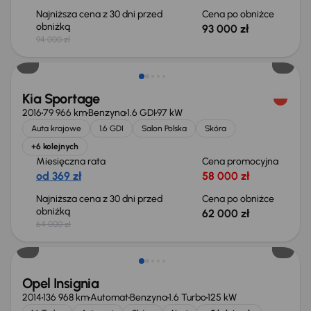
Najniższa cena z 30 dni przed
Cena po obniżce
obniżką
93 000 zł
94 000 zł
Taniej o 2 000 zł
Kia Sportage
2016
79 966 km
Benzyna
1.6 GDI
97 kW
Auta krajowe
1.6 GDI
Salon Polska
Skóra
+6 kolejnych
Miesięczna rata
Cena promocyjna
od 369 zł
58 000 zł
Najniższa cena z 30 dni przed
Cena po obniżce
obniżką
62 000 zł
64 000 zł
Opel Insignia
2014
136 968 km
Automat
Benzyna
1.6 Turbo
125 kW