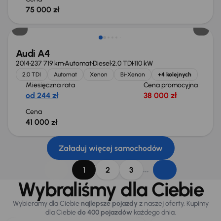
75 000 zł
Audi A4
2014
237 719 km
Automat
Diesel
2.0 TDI
110 kW
2.0 TDI
Automat
Xenon
Bi-Xenon
+4 kolejnych
Miesięczna rata
Cena promocyjna
od 244 zł
38 000 zł
Cena
41 000 zł
Załaduj więcej samochodów
...
1
2
3
Wybraliśmy dla Ciebie
Wybieramy dla Ciebie
najlepsze pojazdy
z naszej oferty. Kupimy
dla Ciebie
do 400 pojazdów
każdego dnia.