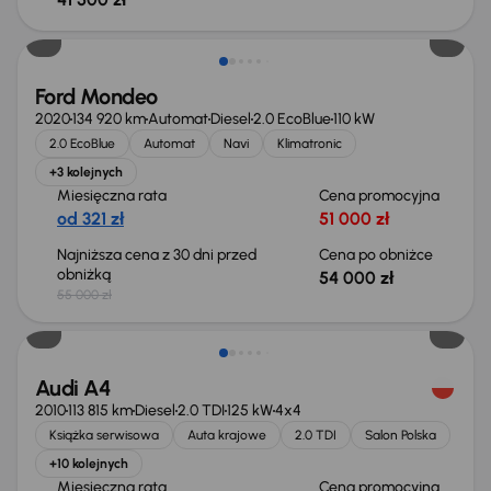
Taniej o 1 000 zł
Ford Mondeo
2020
134 920 km
Automat
Diesel
2.0 EcoBlue
110 kW
2.0 EcoBlue
Automat
Navi
Klimatronic
+3 kolejnych
Miesięczna rata
Cena promocyjna
od 321 zł
51 000 zł
Najniższa cena z 30 dni przed
Cena po obniżce
obniżką
54 000 zł
55 000 zł
Audi A4
2010
113 815 km
Diesel
2.0 TDI
125 kW
4x4
Książka serwisowa
Auta krajowe
2.0 TDI
Salon Polska
+10 kolejnych
Miesięczna rata
Cena promocyjna