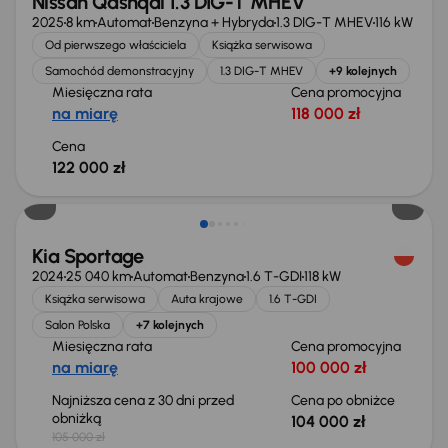
Nissan Qashqai 1.3 DIG-T MHEV
2025
8 km
Automat
Benzyna + Hybryda
1.3 DIG-T MHEV
116 kW
Od pierwszego właściciela
Książka serwisowa
Samochód demonstracyjny
1.3 DIG-T MHEV
+9 kolejnych
Miesięczna rata
Cena promocyjna
na miarę
118 000 zł
Cena
122 000 zł
Taniej o 1 000 zł
Kia Sportage
2024
25 040 km
Automat
Benzyna
1.6 T-GDI
118 kW
Książka serwisowa
Auta krajowe
1.6 T-GDI
Salon Polska
+7 kolejnych
Miesięczna rata
Cena promocyjna
na miarę
100 000 zł
Najniższa cena z 30 dni przed
Cena po obniżce
obniżką
104 000 zł
105 000 zł
Taniej o 2 000 zł