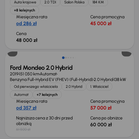
Auta krajowe
2.0 TDI
Salon Polska
184 KM
+8 kolejnych
Miesięczna rata
Cena promocyjna
od 286 zł
45 000 zł
Cena
48 000 zł
Taniej o 1 500 zł
Ford Mondeo 2.0 Hybrid
2019
151 050 km
Automat
Benzyna Full-Hybrid EV (FHEV) (Full-Hybrid)
2.0 Hybrid
138 kW
Od pierwszego właściciela
2.0 Hybrid
1. Właściciel
Automat
+7 kolejnych
Miesięczna rata
Cena promocyjna
od 357 zł
57 000 zł
Najniższa cena z 30 dni przed
Cena po obniżce
obniżką
60 000 zł
61 500 zł