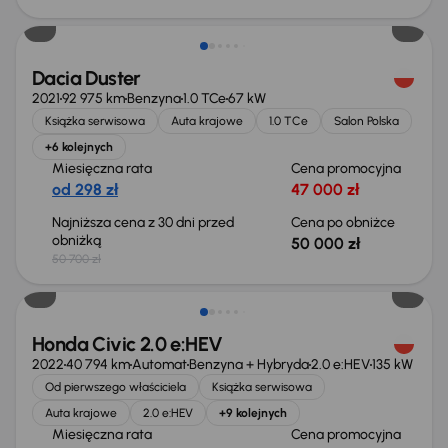
Taniej o 700 zł
Dacia Duster
2021
92 975 km
Benzyna
1.0 TCe
67 kW
Książka serwisowa
Auta krajowe
1.0 TCe
Salon Polska
+6 kolejnych
Miesięczna rata
Cena promocyjna
od 298 zł
47 000 zł
Najniższa cena z 30 dni przed
Cena po obniżce
obniżką
50 000 zł
50 700 zł
Taniej o 2 000 zł
Honda Civic 2.0 e:HEV
2022
40 794 km
Automat
Benzyna + Hybryda
2.0 e:HEV
135 kW
Od pierwszego właściciela
Książka serwisowa
Auta krajowe
2.0 e:HEV
+9 kolejnych
Miesięczna rata
Cena promocyjna