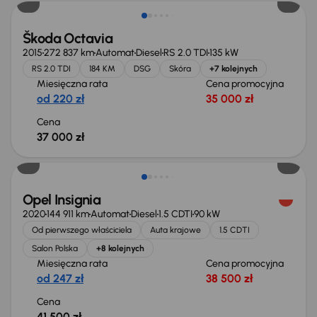
Škoda Octavia
2015
272 837 km
Automat
Diesel
RS 2.0 TDI
135 kW
RS 2.0 TDI
184 KM
DSG
Skóra
+7 kolejnych
Miesięczna rata
Cena promocyjna
od 220 zł
35 000 zł
Cena
37 000 zł
Możliwość odliczenia VAT
Opel Insignia
2020
144 911 km
Automat
Diesel
1.5 CDTI
90 kW
Od pierwszego właściciela
Auta krajowe
1.5 CDTI
Salon Polska
+8 kolejnych
Miesięczna rata
Cena promocyjna
od 247 zł
38 500 zł
Cena
41 500 zł