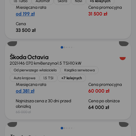
1.6 Turbo
Automat
Skóra
Navi
+5 kolejnych
Miesięczna rata
Cena promocyjna
od 199 zł
31 500 zł
Cena
33 500 zł
Taniej o 1 000 zł
Škoda Octavia
2021
146 070 km
Benzyna
1.5 TSI
110 kW
Od pierwszego właściciela
Książka serwisowa
Auta krajowe
1.5 TSI
+7 kolejnych
Miesięczna rata
Cena promocyjna
od 381 zł
60 000 zł
Najniższa cena z 30 dni przed
Cena po obniżce
obniżką
64 000 zł
65 000 zł
Taniej o 1 500 zł