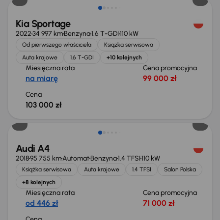
Kia Sportage
2022
34 997 km
Benzyna
1.6 T-GDI
110 kW
Od pierwszego właściciela
Książka serwisowa
Auta krajowe
1.6 T-GDI
+10 kolejnych
Miesięczna rata
Cena promocyjna
na miarę
99 000 zł
Cena
103 000 zł
Możliwość odliczenia VAT
Audi A4
2018
95 755 km
Automat
Benzyna
1.4 TFSI
110 kW
Książka serwisowa
Auta krajowe
1.4 TFSI
Salon Polska
+8 kolejnych
Miesięczna rata
Cena promocyjna
od 446 zł
71 000 zł
Cena