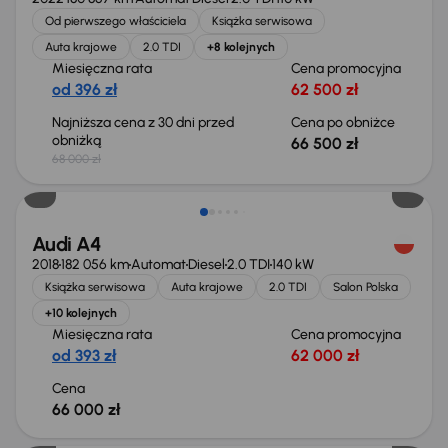
Od pierwszego właściciela
Książka serwisowa
Auta krajowe
2.0 TDI
+8 kolejnych
Miesięczna rata
Cena promocyjna
od 396 zł
62 500 zł
Najniższa cena z 30 dni przed
Cena po obniżce
obniżką
66 500 zł
68 000 zł
Audi A4
2018
182 056 km
Automat
Diesel
2.0 TDI
140 kW
Książka serwisowa
Auta krajowe
2.0 TDI
Salon Polska
+10 kolejnych
Miesięczna rata
Cena promocyjna
od 393 zł
62 000 zł
Cena
66 000 zł