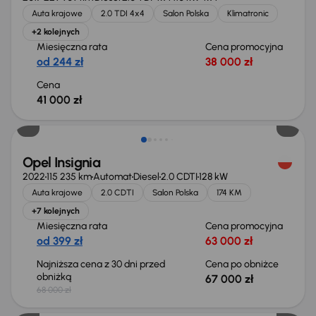
Auta krajowe
2.0 TDI 4x4
Salon Polska
Klimatronic
+2 kolejnych
Miesięczna rata
Cena promocyjna
od 244 zł
38 000 zł
Cena
41 000 zł
Taniej o 1 000 zł
Opel Insignia
2022
115 235 km
Automat
Diesel
2.0 CDTI
128 kW
Auta krajowe
2.0 CDTI
Salon Polska
174 KM
+7 kolejnych
Miesięczna rata
Cena promocyjna
od 399 zł
63 000 zł
Najniższa cena z 30 dni przed
Cena po obniżce
obniżką
67 000 zł
68 000 zł