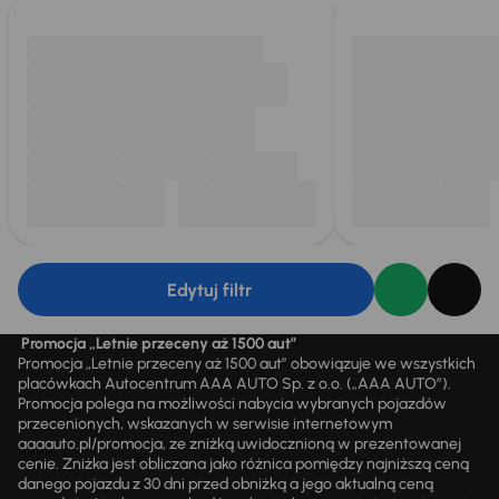
Edytuj filtr
Promocja „Letnie przeceny aż 1500 aut”
Promocja „Letnie przeceny aż 1500 aut” obowiązuje we wszystkich
placówkach Autocentrum AAA AUTO Sp. z o.o. („AAA AUTO”).
Promocja polega na możliwości nabycia wybranych pojazdów
przecenionych, wskazanych w serwisie internetowym
aaaauto.pl/promocja, ze zniżką uwidocznioną w prezentowanej
cenie. Zniżka jest obliczana jako różnica pomiędzy najniższą ceną
danego pojazdu z 30 dni przed obniżką a jego aktualną ceną