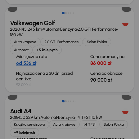
Volkswagen Golf
2020
145 245 km
Automat
Benzyna
2.0 GTI Performance
180 kW
Auta krajowe
2.0 GTI Performance
Salon Polska
Automat
+5 kolejnych
Miesięczna rata
Cena promocyjna
od 536 zł
86 000 zł
Najniższa cena z 30 dni przed
Cena po obniżce
obniżką
90 000 zł
92 000 zł
Taniej o 1 000 zł
Audi A4
2018
150 329 km
Automat
Benzyna
1.4 TFSI
110 kW
Książka serwisowa
Auta krajowe
1.4 TFSI
Salon Polska
+9 kolejnych