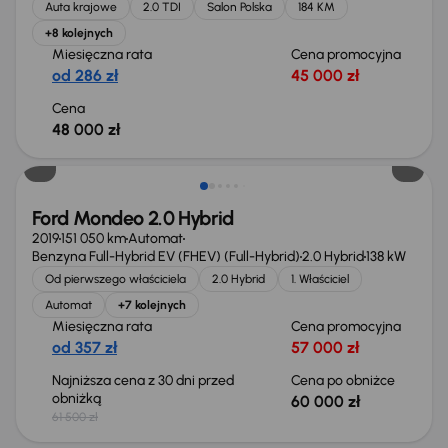
Auta krajowe
2.0 TDI
Salon Polska
184 KM
+8 kolejnych
Miesięczna rata
Cena promocyjna
od 286 zł
45 000 zł
Cena
48 000 zł
Taniej o 1 500 zł
Ford Mondeo 2.0 Hybrid
2019
151 050 km
Automat
Benzyna Full-Hybrid EV (FHEV) (Full-Hybrid)
2.0 Hybrid
138 kW
Od pierwszego właściciela
2.0 Hybrid
1. Właściciel
Automat
+7 kolejnych
Miesięczna rata
Cena promocyjna
od 357 zł
57 000 zł
Najniższa cena z 30 dni przed
Cena po obniżce
obniżką
60 000 zł
61 500 zł