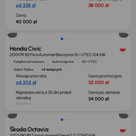
od 238 zł
38 000 zł
Cena
40 000 zł
Taniej o 500 zł
Honda Civic
2013
199 829 km
Automat
Benzyna
1.8 i-VTEC
104 kW
Książka serwisowa
Auta krajowe
1.8 i-VTEC
Salon Polska
+5 kolejnych
Miesięczna rata
Cena promocyjna
od 202 zł
32 000 zł
Najniższa cena z 30 dni przed
Cena po obniżce
obniżką
34 000 zł
34 500 zł
Świeżo skupione
Škoda Octavia
2022
180 857 km
Automat
Diesel
2.0 TDI
110 kW