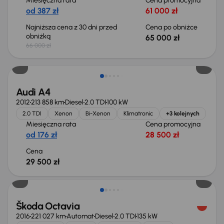
Miesięczna rata
Cena promocyjna
od 387 zł
61 000 zł
Najniższa cena z 30 dni przed
Cena po obniżce
obniżką
65 000 zł
66 000 zł
Audi A4
2012
213 858 km
Diesel
2.0 TDI
100 kW
2.0 TDI
Xenon
Bi-Xenon
Klimatronic
+3 kolejnych
Miesięczna rata
Cena promocyjna
od 176 zł
28 500 zł
Cena
29 500 zł
Škoda Octavia
2016
221 027 km
Automat
Diesel
2.0 TDI
135 kW