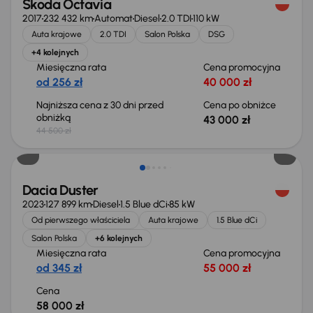
Škoda Octavia
2017
232 432 km
Automat
Diesel
2.0 TDI
110 kW
Auta krajowe
2.0 TDI
Salon Polska
DSG
+4 kolejnych
Miesięczna rata
Cena promocyjna
od 256 zł
40 000 zł
Najniższa cena z 30 dni przed
Cena po obniżce
obniżką
43 000 zł
44 500 zł
Możliwość odliczenia VAT
Dacia Duster
2023
127 899 km
Diesel
1.5 Blue dCi
85 kW
Od pierwszego właściciela
Auta krajowe
1.5 Blue dCi
Salon Polska
+6 kolejnych
Miesięczna rata
Cena promocyjna
od 345 zł
55 000 zł
Cena
58 000 zł