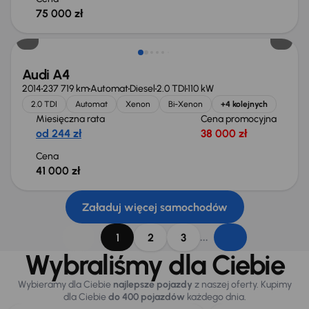
75 000 zł
Audi A4
2014
237 719 km
Automat
Diesel
2.0 TDI
110 kW
2.0 TDI
Automat
Xenon
Bi-Xenon
+4 kolejnych
Miesięczna rata
Cena promocyjna
od 244 zł
38 000 zł
Cena
41 000 zł
Załaduj więcej samochodów
...
1
2
3
Wybraliśmy dla Ciebie
Wybieramy dla Ciebie
najlepsze pojazdy
z naszej oferty. Kupimy
dla Ciebie
do 400 pojazdów
każdego dnia.