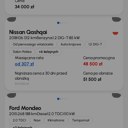
Cena
34 000 zł
Taniej o 1 500 zł
Nissan Qashqai
2018
106 012 km
Benzyna
1.2 DIG-T
85 kW
Od pierwszego właściciela
Auta krajowe
1.2 DIG-T
Salon Polska
+6 kolejnych
Miesięczna rata
Cena promocyjna
od 307 zł
48 500 zł
Najniższa cena z 30 dni przed
Cena po obniżce
obniżką
51 500 zł
53 000 zł
Taniej o 1 000 zł
Ford Mondeo
2015
268 188 km
Diesel
2.0 TDCI
110 kW
2.0 TDCI
Navi
Klimatronic
Tempomat
+2 kolejnych