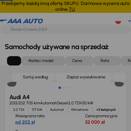
Przebijemy każdą inną ofertę SKUPU. Darmowa wycena auta
online
TU
.
Samochody używane na sprzedaż
Marka i model
Cena
Rata
R
Sortuj według
Zapisz wyszukiwanie
Audi A4
2012
202 705 km
Automat
Diesel
2.0 TDI
130 kW
2.0 TDI
177 KM
Automat
Klimatronic
+3 kolejnych
Miesięczna rata
Cena promocyjna
od 202 zł
32 000 zł