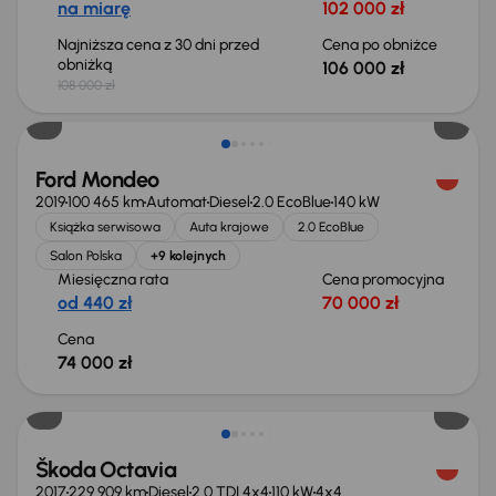
na miarę
102 000 zł
Najniższa cena z 30 dni przed
Cena po obniżce
obniżką
106 000 zł
108 000 zł
Ford Mondeo
2019
100 465 km
Automat
Diesel
2.0 EcoBlue
140 kW
Książka serwisowa
Auta krajowe
2.0 EcoBlue
Salon Polska
+9 kolejnych
Miesięczna rata
Cena promocyjna
od 440 zł
70 000 zł
Cena
74 000 zł
Škoda Octavia
2017
229 909 km
Diesel
2.0 TDI 4x4
110 kW
4x4