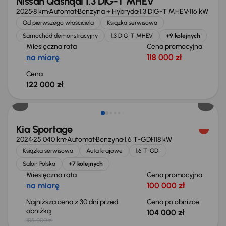
Nissan Qashqai 1.3 DIG-T MHEV
2025
8 km
Automat
Benzyna + Hybryda
1.3 DIG-T MHEV
116 kW
Od pierwszego właściciela
Książka serwisowa
Samochód demonstracyjny
1.3 DIG-T MHEV
+9 kolejnych
Miesięczna rata
Cena promocyjna
na miarę
118 000 zł
Cena
122 000 zł
Taniej o 1 000 zł
Kia Sportage
2024
25 040 km
Automat
Benzyna
1.6 T-GDI
118 kW
Książka serwisowa
Auta krajowe
1.6 T-GDI
Salon Polska
+7 kolejnych
Miesięczna rata
Cena promocyjna
na miarę
100 000 zł
Najniższa cena z 30 dni przed
Cena po obniżce
obniżką
104 000 zł
105 000 zł
Taniej o 2 000 zł