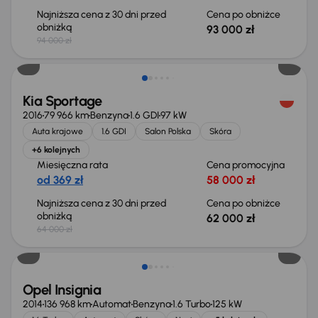
Najniższa cena z 30 dni przed
Cena po obniżce
obniżką
93 000 zł
94 000 zł
Taniej o 2 000 zł
Kia Sportage
2016
79 966 km
Benzyna
1.6 GDI
97 kW
Auta krajowe
1.6 GDI
Salon Polska
Skóra
+6 kolejnych
Miesięczna rata
Cena promocyjna
od 369 zł
58 000 zł
Najniższa cena z 30 dni przed
Cena po obniżce
obniżką
62 000 zł
64 000 zł
Opel Insignia
2014
136 968 km
Automat
Benzyna
1.6 Turbo
125 kW