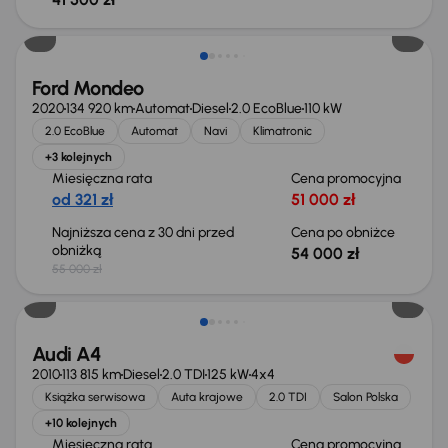
Taniej o 1 000 zł
Ford Mondeo
2020
134 920 km
Automat
Diesel
2.0 EcoBlue
110 kW
2.0 EcoBlue
Automat
Navi
Klimatronic
+3 kolejnych
Miesięczna rata
Cena promocyjna
od 321 zł
51 000 zł
Najniższa cena z 30 dni przed
Cena po obniżce
obniżką
54 000 zł
55 000 zł
Audi A4
2010
113 815 km
Diesel
2.0 TDI
125 kW
4x4
Książka serwisowa
Auta krajowe
2.0 TDI
Salon Polska
+10 kolejnych
Miesięczna rata
Cena promocyjna