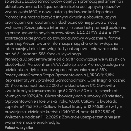
sprzedaży. Liczba samochodów objętych promocją jest zmienna i
aktualizowana na bieżąco; średnia liczba dostępnych pojazdów
wynosi około 1500, a nowe auta są dodawane każdego dnia.
Promocji nie można łączyć z innymi aktualnie obowiązującymi
promocjami ani rabatami, ani dochodzić do niej prawa z mocą
wsteczną. Szczegółowe informacje o zasadach promocji udzielane
są przez upoważnionych pracowników AAA AUTO. AAA AUTO
zastrzega sobie prawo do zawarcia umowy wyłącznie w formie
pisemnej. Prezentowane informacje mają charakter wyłącznie
informacyjny i nie stanowią oferty ani zapewnienia w rozumieniu
art. 66 § 1 oraz art. 556 Kodeksu cywilnego.
Promocja „Oprocentowanie od 6,65%”
obowiązuje we wszystkich
placówkach Autocentrum AAA Auto sp. z o.o. Promocja polega na
udzieleniu kredytu na auto z oprocentowaniem od 6,65%.
Rzeczywista Roczna Stopa Oprocentowania („RRSO“): 9,81%.
Reprezentatywny przykład: Samochód marki Opel Insignia rocznik
2019, cena samochodu 52 000 zł, wkład własny 0%. Całkowita
kwota kredytu konsumenckiego 52 000 zł, 60 miesięcznych rat
równych po 1079,43zł. Okres obowiązywania umowy: 60 miesięcy.
Oprocentowanie stałe w skali roku: 9,00%. Całkowita kwota do
zapłaty: 64 765,80 zł. Całkowity koszt kredytu: 12 765,80 zł (w tym
prowizja za udzielenie kredytu 1 040,00 zł, odsetki 11 725,80 zł).
Wyliczenie na dzień 11.12.2025 r. Zawarcie ubezpieczenia nie jest
warunkiem udzielenia kredytu.
Pokaż wszystko