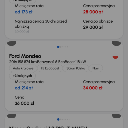
Miesięczna rata
Cena promocyjna
od 173 zł
28 000 zł
Najniższa cena z 30 dni przed
Cena po obniżce
obniżką
29 000 zł
30 000 zł
Ford Mondeo
2016
158 874 km
Benzyna
1.5 EcoBoost
118 kW
Auta krajowe
1.5 EcoBoost
Salon Polska
Navi
+3 kolejnych
Miesięczna rata
Cena promocyjna
od 214 zł
34 000 zł
Cena
36 000 zł
Od nowego taniej o 36 775 zł