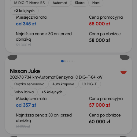
1.6 DIG-T Nismo RS
Automat
Skóra
Navi
+2 kolejnych
Miesięczna rata
Cena promocyjna
od 345 zł
55 000 zł
Najniższa cena z 30 dni przed
Cena po obniżce
obniżką
58 000 zł
59 000 zł
Taniej o 1 000 zł
Nissan Juke
2021
78 734 km
Automat
Benzyna
1.0 DIG-T
84 kW
Książka serwisowa
Auta krajowe
1.0 DIG-T
Salon Polska
+5 kolejnych
Miesięczna rata
Cena promocyjna
od 357 zł
57 000 zł
Najniższa cena z 30 dni przed
Cena po obniżce
obniżką
60 000 zł
61 000 zł
Taniej o 500 zł