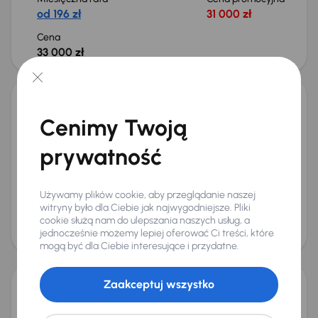
od 196 zł
31 000 zł
Cena
33 000 zł
Nissan Juke
Cenimy Twoją
2014
91 246 km
Benzyna
1.2 DIG-T
85 kW
Książka serwisowa
Auta krajowe
1.2 DIG-T
prywatność
Salon Polska
+5 kolejnych
Miesięczna rata
Cena promocyjna
od 202 zł
32 000 zł
Używamy plików cookie, aby przeglądanie naszej
witryny było dla Ciebie jak najwygodniejsze. Pliki
Cena
cookie służą nam do ulepszania naszych usług, a
34 000 zł
jednocześnie możemy lepiej oferować Ci treści, które
mogą być dla Ciebie interesujące i przydatne.
Taniej o 500 zł
Zaakceptuj wszystko
Nissan Juke
2016
88 515 km
Benzyna
1.2 DIG-T
85 kW