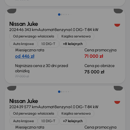
Taniej o 2 000 zł
Nissan Juke
2024
46 343 km
Automat
Benzyna
1.0 DIG-T
84 kW
Od pierwszego właściciela
Książka serwisowa
Auta krajowe
1.0 DIG-T
+8 kolejnych
Miesięczna rata
Cena promocyjna
od 446 zł
71 000 zł
Najniższa cena z 30 dni przed
Cena po obniżce
obniżką
75 000 zł
77 000 zł
Taniej o 4 000 zł
Nissan Juke
2024
39 577 km
Automat
Benzyna
1.0 DIG-T
84 kW
Od pierwszego właściciela
Książka serwisowa
Auta krajowe
1.0 DIG-T
+7 kolejnych
Miesięczna rata
Cena promocyjna