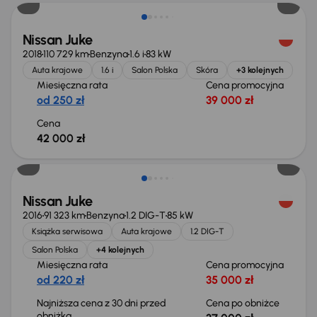
Nissan Juke
2018
110 729 km
Benzyna
1.6 i
83 kW
Auta krajowe
1.6 i
Salon Polska
Skóra
+3 kolejnych
Miesięczna rata
Cena promocyjna
od 250 zł
39 000 zł
Cena
42 000 zł
Taniej o 1 000 zł
Nissan Juke
2016
91 323 km
Benzyna
1.2 DIG-T
85 kW
Książka serwisowa
Auta krajowe
1.2 DIG-T
Salon Polska
+4 kolejnych
Miesięczna rata
Cena promocyjna
od 220 zł
35 000 zł
Najniższa cena z 30 dni przed
Cena po obniżce
obniżką