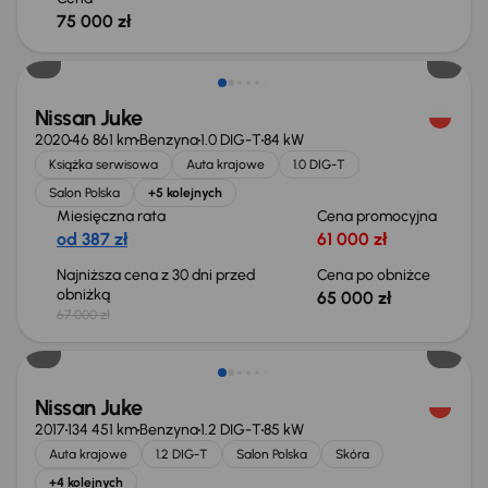
75 000 zł
Taniej o 2 000 zł
Nissan Juke
2020
46 861 km
Benzyna
1.0 DIG-T
84 kW
Książka serwisowa
Auta krajowe
1.0 DIG-T
Salon Polska
+5 kolejnych
Miesięczna rata
Cena promocyjna
od 387 zł
61 000 zł
Najniższa cena z 30 dni przed
Cena po obniżce
obniżką
65 000 zł
67 000 zł
Nissan Juke
2017
134 451 km
Benzyna
1.2 DIG-T
85 kW
Auta krajowe
1.2 DIG-T
Salon Polska
Skóra
+4 kolejnych