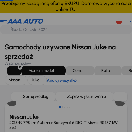
Nissan
Juke
Anuluj wszystko
Przebijemy każdą inną ofertę SKUPU. Darmowa wycena auta
online
TU
.
Samochody używane Nissan Juke na
sprzedaż
33 samochodów
2
Marka i model
Cena
Rata
R
Nissan
Juke
Anuluj wszystko
Taniej o 1 000 zł
Sortuj według
Zapisz wyszukiwanie
Nissan Juke
2018
49 798 km
Automat
Benzyna
1.6 DIG-T Nismo RS
157 kW
4x4