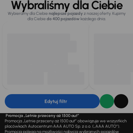
Wybraliśmy dla Ciebie
Wybieramy dla Ciebie
najlepsze pojazdy
z naszej oferty. Kupimy
dla Ciebie
do 400 pojazdów
każdego dnia.
Edytuj filtr
Promocja „Letnie przeceny aż 1500 aut”
Promocja „Letnie przeceny aż 1500 aut” obowiązuje we wszystkich
placówkach Autocentrum AAA AUTO Sp. z o.o. („AAA AUTO”).
Promocja polega na możliwości nabycia wybranych pojazdów