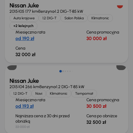
Nissan Juke
2015
105 177 km
Benzyna
1.2 DIG-T
85 kW
Auta krajowe
1.2 DIG-T
Salon Polska
Klimatronic
+2 kolejnych
Miesięczna rata
Cena promocyjna
od 190 zł
30 000 zł
Cena
32 000 zł
Taniej o 500 zł
Nissan Juke
2015
104 266 km
Benzyna
1.2 DIG-T
85 kW
1.2 DIG-T
Navi
Klimatronic
Tempomat
Miesięczna rata
Cena promocyjna
od 193 zł
30 500 zł
Najniższa cena z 30 dni przed
Cena po obniżce
obniżką
32 500 zł
33 000 zł