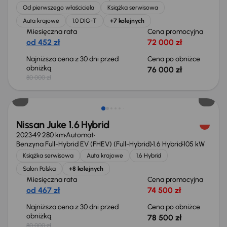
Od pierwszego właściciela
Książka serwisowa
Auta krajowe
1.0 DIG-T
+7 kolejnych
Miesięczna rata
Cena promocyjna
od 452 zł
72 000 zł
Najniższa cena z 30 dni przed
Cena po obniżce
obniżką
76 000 zł
80 000 zł
Taniej o 1 500 zł
Nissan Juke 1.6 Hybrid
2023
49 280 km
Automat
Benzyna Full-Hybrid EV (FHEV) (Full-Hybrid)
1.6 Hybrid
105 kW
Książka serwisowa
Auta krajowe
1.6 Hybrid
Salon Polska
+8 kolejnych
Miesięczna rata
Cena promocyjna
od 467 zł
74 500 zł
Najniższa cena z 30 dni przed
Cena po obniżce
obniżką
78 500 zł
80 000 zł