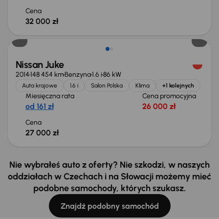
Cena
32 000 zł
Nissan Juke
2014
148 454 km
Benzyna
1.6 i
86 kW
Auta krajowe
1.6 i
Salon Polska
Klima
+1 kolejnych
Miesięczna rata
Cena promocyjna
od 161 zł
26 000 zł
Cena
27 000 zł
Nie wybrałeś auto z oferty? Nie szkodzi, w naszych
oddziałach w Czechach i na Słowacji możemy mieć
podobne samochody, których szukasz.
Znajdź podobny samochód