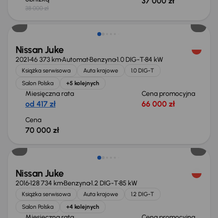
37 000 zł
38 000 zł
Nissan Juke
2021
46 373 km
Automat
Benzyna
1.0 DIG-T
84 kW
Książka serwisowa
Auta krajowe
1.0 DIG-T
Salon Polska
+5 kolejnych
Miesięczna rata
Cena promocyjna
od 417 zł
66 000 zł
Cena
70 000 zł
Nissan Juke
2016
128 734 km
Benzyna
1.2 DIG-T
85 kW
Książka serwisowa
Auta krajowe
1.2 DIG-T
Salon Polska
+4 kolejnych
Miesięczna rata
Cena promocyjna