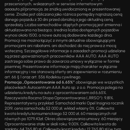
przecenionych, wskazanych w serwisie internetowym
aaaauto.pl/promocja, ze zniżką uwidocznioną w prezentowanej
cenie. Zniżka jest obliczana jako różnica pomiędzy najniższą ceną
danego pojazdu z 30 dni przed obniżką a jego aktualną ceną
sprzedaży. Liczba samochodów objętych promocją jest zmienna i
aktualizowana na bieżąco; średnia liczba dostępnych pojazdów
wynosi około 1500, a nowe auta są dodawane każdego dnia.
Promocji nie można łączyć z innymi aktualnie obowiązującymi
promocjami ani rabatami, ani dochodzić do niej prawa z mocą
wsteczną. Szczegółowe informacje o zasadach promocji udzielane
są przez upoważnionych pracowników AAA AUTO. AAA AUTO
zastrzega sobie prawo do zawarcia umowy wyłącznie w formie
pisemnej. Prezentowane informacje mają charakter wyłącznie
informacyjny i nie stanowią oferty ani zapewnienia w rozumieniu
art. 66 § 1 oraz art. 556 Kodeksu cywilnego.
Promocja „Oprocentowanie od 6,65%”
obowiązuje we wszystkich
placówkach Autocentrum AAA Auto sp. z o.o. Promocja polega na
udzieleniu kredytu na auto z oprocentowaniem od 6,65%.
Rzeczywista Roczna Stopa Oprocentowania („RRSO“): 9,81%.
Reprezentatywny przykład: Samochód marki Opel Insignia rocznik
2019, cena samochodu 52 000 zł, wkład własny 0%. Całkowita
kwota kredytu konsumenckiego 52 000 zł, 60 miesięcznych rat
równych po 1079,43zł. Okres obowiązywania umowy: 60 miesięcy.
Oprocentowanie stałe w skali roku: 9,00%. Całkowita kwota do
zapłaty: 64 765,80 zł. Całkowity koszt kredytu: 12 765,80 zł (w tym