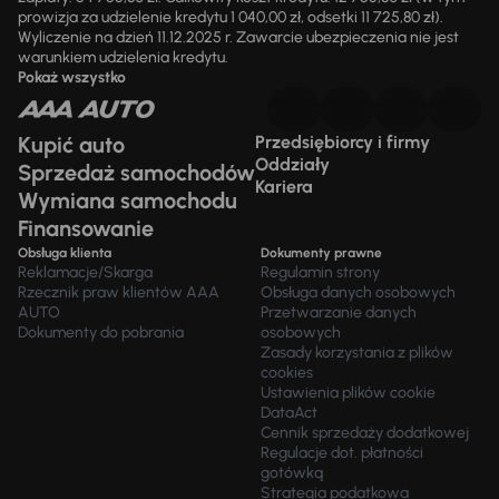
prowizja za udzielenie kredytu 1 040,00 zł, odsetki 11 725,80 zł).
Wyliczenie na dzień 11.12.2025 r. Zawarcie ubezpieczenia nie jest
warunkiem udzielenia kredytu.
Pokaż wszystko
Kupić auto
Przedsiębiorcy i firmy
Oddziały
Sprzedaż samochodów
Kariera
Wymiana samochodu
Finansowanie
Obsługa klienta
Dokumenty prawne
Reklamacje/Skarga
Regulamin strony
Rzecznik praw klientów AAA
Obsługa danych osobowych
AUTO
Przetwarzanie danych
Dokumenty do pobrania
osobowych
Zasady korzystania z plików
cookies
Ustawienia plików cookie
DataAct
Cennik sprzedaży dodatkowej
Regulacje dot. płatności
gotówką
Strategia podatkowa