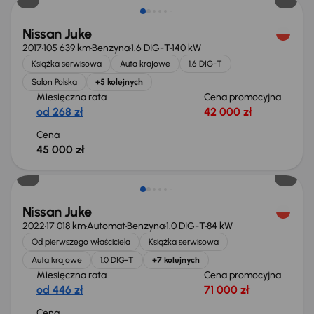
Nissan Juke
2017
105 639 km
Benzyna
1.6 DIG-T
140 kW
Książka serwisowa
Auta krajowe
1.6 DIG-T
Salon Polska
+5 kolejnych
Miesięczna rata
Cena promocyjna
od 268 zł
42 000 zł
Cena
45 000 zł
Nissan Juke
2022
17 018 km
Automat
Benzyna
1.0 DIG-T
84 kW
Od pierwszego właściciela
Książka serwisowa
Auta krajowe
1.0 DIG-T
+7 kolejnych
Miesięczna rata
Cena promocyjna
od 446 zł
71 000 zł
Cena