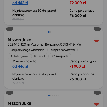
od 452 zł
72 000 zł
Najniższa cena z 30 dni przed
Cena po obniżce
obniżką
76 000 zł
80 000 zł
Taniej o 2 000 zł
Nissan Juke
2024
45 820 km
Automat
Benzyna
1.0 DIG-T
84 kW
Od pierwszego właściciela
Książka serwisowa
Auta krajowe
1.0 DIG-T
+7 kolejnych
Miesięczna rata
Cena promocyjna
od 446 zł
71 000 zł
Najniższa cena z 30 dni przed
Cena po obniżce
obniżką
75 000 zł
77 000 zł
Nissan Juke