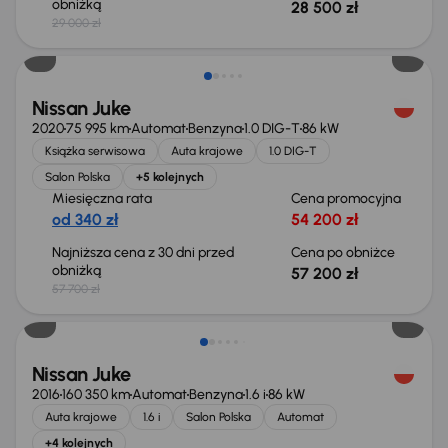
obniżką
28 500 zł
29 000 zł
Taniej o 500 zł
Nissan Juke
2020
75 995 km
Automat
Benzyna
1.0 DIG-T
86 kW
Książka serwisowa
Auta krajowe
1.0 DIG-T
Salon Polska
+5 kolejnych
Miesięczna rata
Cena promocyjna
od 340 zł
54 200 zł
Najniższa cena z 30 dni przed
Cena po obniżce
obniżką
57 200 zł
57 700 zł
Nissan Juke
2016
160 350 km
Automat
Benzyna
1.6 i
86 kW
Auta krajowe
1.6 i
Salon Polska
Automat
+4 kolejnych