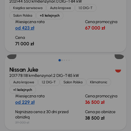
2021
44 550 km
Benzyna
1.0 DIG-T
84 kW
Książka serwisowa
Auta krajowe
1.0 DIG-T
Salon Polska
+5 kolejnych
Miesięczna rata
Cena promocyjna
od 423 zł
67 000 zł
Cena
71 000 zł
Taniej o 500 zł
Nissan Juke
2017
78 118 km
Benzyna
1.2 DIG-T
85 kW
Auta krajowe
1.2 DIG-T
Salon Polska
Klimatronic
+1 kolejnych
Miesięczna rata
Cena promocyjna
od 229 zł
36 500 zł
Najniższa cena z 30 dni przed
Cena po obniżce
obniżką
38 500 zł
39 000 zł