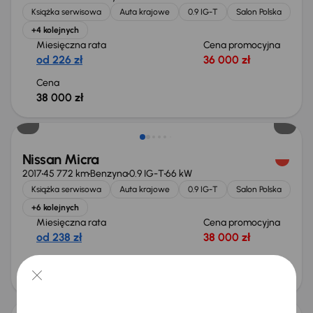
Książka serwisowa
Auta krajowe
0.9 IG-T
Salon Polska
+4 kolejnych
Miesięczna rata
Cena promocyjna
od 226 zł
36 000 zł
Cena
38 000 zł
Świeżo skupione
Nissan Micra
2017
45 772 km
Benzyna
0.9 IG-T
66 kW
Książka serwisowa
Auta krajowe
0.9 IG-T
Salon Polska
+6 kolejnych
Miesięczna rata
Cena promocyjna
od 238 zł
38 000 zł
Cena
40 000 zł
Świeżo skupione