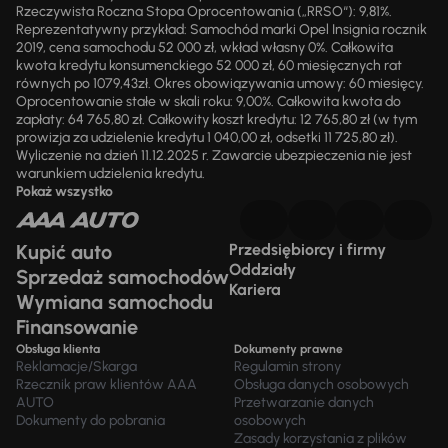
Rzeczywista Roczna Stopa Oprocentowania („RRSO“): 9,81%.
Reprezentatywny przykład: Samochód marki Opel Insignia rocznik
2019, cena samochodu 52 000 zł, wkład własny 0%. Całkowita
kwota kredytu konsumenckiego 52 000 zł, 60 miesięcznych rat
równych po 1079,43zł. Okres obowiązywania umowy: 60 miesięcy.
Oprocentowanie stałe w skali roku: 9,00%. Całkowita kwota do
zapłaty: 64 765,80 zł. Całkowity koszt kredytu: 12 765,80 zł (w tym
prowizja za udzielenie kredytu 1 040,00 zł, odsetki 11 725,80 zł).
Wyliczenie na dzień 11.12.2025 r. Zawarcie ubezpieczenia nie jest
warunkiem udzielenia kredytu.
Pokaż wszystko
Kupić auto
Przedsiębiorcy i firmy
Oddziały
Sprzedaż samochodów
Kariera
Wymiana samochodu
Finansowanie
Obsługa klienta
Dokumenty prawne
Reklamacje/Skarga
Regulamin strony
Rzecznik praw klientów AAA
Obsługa danych osobowych
AUTO
Przetwarzanie danych
Dokumenty do pobrania
osobowych
Zasady korzystania z plików