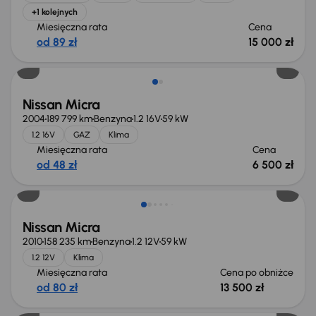
+1 kolejnych
Miesięczna rata
Cena
od 89 zł
15 000 zł
Nissan Micra
2004
189 799 km
Benzyna
1.2 16V
59 kW
1.2 16V
GAZ
Klima
Miesięczna rata
Cena
od 48 zł
6 500 zł
Świeżo skupione
Nissan Micra
2010
158 235 km
Benzyna
1.2 12V
59 kW
1.2 12V
Klima
Miesięczna rata
Cena po obniżce
od 80 zł
13 500 zł
Świeżo skupione