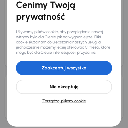
Cenimy Twoją
Nissan Micra
prywatność
2014
72 639 km
Benzyna
1.2 12V
59 kW
Auta krajowe
1.2 12V
Salon Polska
Klima
+2 kolejnych
Używamy plików cookie, aby przeglądanie naszej
Miesięczna rata
Cena promocyjna
witryny było dla Ciebie jak najwygodniejsze. Pliki
od 149 zł
24 000 zł
cookie służą nam do ulepszania naszych usług, a
jednocześnie możemy lepiej oferować Ci treści, które
Najniższa cena z 30 dni przed
Cena po obniżce
mogą być dla Ciebie interesujące i przydatne.
obniżką
25 000 zł
24 000 zł
Świeżo skupione
Zaakceptuj wszystko
Nie akceptuję
Nissan Micra
2004
203 709 km
Benzyna
1.2 16V
48 kW
1.2 16V
Klima
Zarządzaj plikami cookie
Miesięczna rata
Cena
od 22 zł
3 000 zł