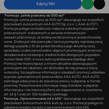
Edytuj filtr
Promocja „Letnie przeceny aż 1500 aut”
Promocja „Letnie przeceny aż 1500 aut” obowiązuje we wszystkich
placówkach Autocentrum AAA AUTO Sp. z o.o. („AAA AUTO”).
Promocja polega na możliwości nabycia wybranych pojazdów
przecenionych, wskazanych w serwisie internetowym
aaaauto.pl/promocja, ze zniżką uwidocznioną w prezentowanej
cenie. Zniżka jest obliczana jako różnica pomiędzy najniższą ceną
danego pojazdu z 30 dni przed obniżką a jego aktualną ceną
sprzedaży. Liczba samochodów objętych promocją jest zmienna i
aktualizowana na bieżąco; średnia liczba dostępnych pojazdów
wynosi około 1500, a nowe auta są dodawane każdego dnia.
Promocji nie można łączyć z innymi aktualnie obowiązującymi
promocjami ani rabatami, ani dochodzić do niej prawa z mocą
wsteczną. Szczegółowe informacje o zasadach promocji udzielane
są przez upoważnionych pracowników AAA AUTO. AAA AUTO
zastrzega sobie prawo do zawarcia umowy wyłącznie w formie
pisemnej. Prezentowane informacje mają charakter wyłącznie
informacyjny i nie stanowią oferty ani zapewnienia w rozumieniu
art. 66 § 1 oraz art. 556 Kodeksu cywilnego.
Promocja „Oprocentowanie od 6,65%”
obowiązuje we wszystkich
placówkach Autocentrum AAA Auto sp. z o.o. Promocja polega na
udzieleniu kredytu na auto z oprocentowaniem od 6,65%.