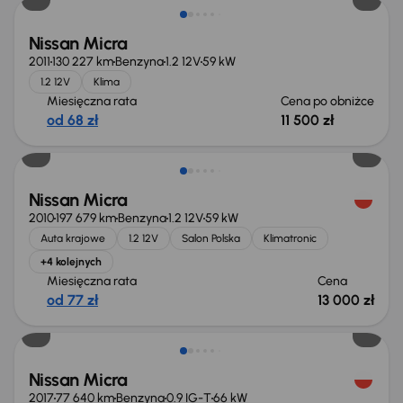
Nissan Micra
2011
130 227 km
Benzyna
1.2 12V
59 kW
1.2 12V
Klima
Miesięczna rata
Cena po obniżce
od 68 zł
11 500 zł
Świeżo skupione
Nissan Micra
2010
197 679 km
Benzyna
1.2 12V
59 kW
Auta krajowe
1.2 12V
Salon Polska
Klimatronic
+4 kolejnych
Miesięczna rata
Cena
od 77 zł
13 000 zł
Świeżo skupione
Nissan Micra
2017
77 640 km
Benzyna
0.9 IG-T
66 kW