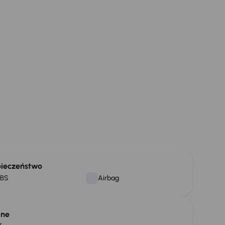
ieczeństwo
BS
Airbag
lne