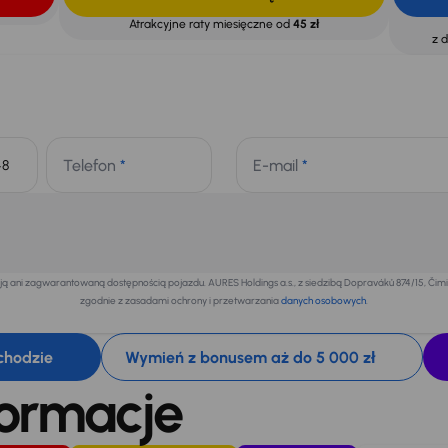
Atrakcyjne raty miesięczne od
45 zł
z 
Telefon
*
E-mail
*
+48
 ani zagwarantowaną dostępnością pojazdu. AURES Holdings a.s., z siedzibą Dopraváků 874/15, Či
zgodnie z zasadami ochrony i przetwarzania
danych osobowych
.
chodzie
Wymień z bonusem aż do 5 000 zł
formacje