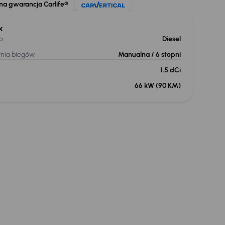
na gwarancja Carlife®
k
o
Diesel
ynia biegów
Manualna
/ 6 stopni
1.5 dCi
66 kW
(90 KM)