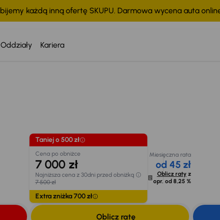
bijemy każdą inną ofertę SKUPU. Darmowa wycena auta onli
Oddziały
Kariera
Taniej o 500 zł
Cena po obniżce
Miesięczna rata
7 000 zł
od 45 zł
Najniższa cena z 30dni
Oblicz raty
z
przed obniżką
chodu
opr. od
8,25 %
7 500 zł
Extra zniżka 700 zł
Taniej o 500 zł
Cena po obniżce
Miesięczna rata
7 000 zł
od 45 zł
Oblicz raty
z
Najniższa cena z 30dni przed obniżką
opr. od
8,25 %
7 500 zł
Extra zniżka 700 zł
Oblicz ratę