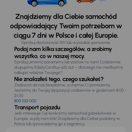
Znajdziemy dla Ciebie samochód
odpowiadający Twoim potrzebom w
ciągu 7 dni w Polsce i całej Europie.
Spróbuj dostosować filtr lub wyszukać ponownie.
Podaj nam kilka szczegółów, a zrobimy
wszystko, co w naszej mocy.
Spróbuj zmienić parametry lub zostaw to nam! Codziennie
skupujemy [[dailyCarsBuy-pl]] aut – dlaczego nie mielibyśmy
odkupić właśnie Twojego?
Nie znalazłeś tego, czego szukałeś?
Zadzwoń do nas bezpłatnie, a chętnie Ci pomożemy.
Jesteśmy do Twojej dyspozycji codziennie w godzinach 8:00 -
21:00
800 033 000
Transport pojazdu
Jeśli interesuje Cię konkretny samochód gdziekolwiek w
Europie, wyślij nam link! Znajdziemy dla Ciebie podobny w
Polsce lub sprowadzimy go z zagranicy.