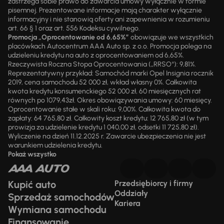
zastrzega sobie prawo do zawarcia umowy wyłącznie w formie
pisemnej. Prezentowane informacje mają charakter wyłącznie
informacyjny i nie stanowią oferty ani zapewnienia w rozumieniu
art. 66 § 1 oraz art. 556 Kodeksu cywilnego.
Promocja „Oprocentowanie od 6,65%”
obowiązuje we wszystkich
placówkach Autocentrum AAA Auto sp. z o.o. Promocja polega na
udzieleniu kredytu na auto z oprocentowaniem od 6,65%.
Rzeczywista Roczna Stopa Oprocentowania („RRSO“): 9,81%.
Reprezentatywny przykład: Samochód marki Opel Insignia rocznik
2019, cena samochodu 52 000 zł, wkład własny 0%. Całkowita
kwota kredytu konsumenckiego 52 000 zł, 60 miesięcznych rat
równych po 1079,43zł. Okres obowiązywania umowy: 60 miesięcy.
Oprocentowanie stałe w skali roku: 9,00%. Całkowita kwota do
zapłaty: 64 765,80 zł. Całkowity koszt kredytu: 12 765,80 zł (w tym
prowizja za udzielenie kredytu 1 040,00 zł, odsetki 11 725,80 zł).
Wyliczenie na dzień 11.12.2025 r. Zawarcie ubezpieczenia nie jest
warunkiem udzielenia kredytu.
Pokaż wszystko
Kupić auto
Przedsiębiorcy i firmy
Oddziały
Sprzedaż samochodów
Kariera
Wymiana samochodu
Finansowanie