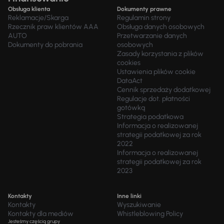
Obsługa klienta
Dokumenty prawne
Reklamacje/Skarga
Regulamin strony
Rzecznik praw klientów AAA
Obsługa danych osobowych
AUTO
Przetwarzanie danych
Dokumenty do pobrania
osobowych
Zasady korzystania z plików
cookies
Ustawienia plików cookie
DataAct
Cennik sprzedaży dodatkowej
Regulacje dot. płatności
gotówką
Strategia podatkowa
Informacja o realizowanej
strategii podatkowej za rok
2022
Informacja o realizowanej
strategii podatkowej za rok
2023
Kontakty
Inne linki
Kontakty
Wyszukiwanie
Kontakty dla mediów
Whistleblowing Policy
Jesteśmy częścią grupy