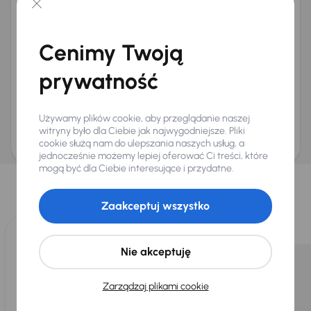
+48
E-mail
*
Chcę otrzymywać informacje o ofertach rabatowych
Cenimy Twoją
Na e-mail
(opcjonalnie)
Na numer telefonu
(opcjonalnie)
prywatność
Wyślij zapytanie
Zwracamy uwagę, że umówienie spotkania nie jest równoznaczne z rezerwacją
Używamy plików cookie, aby przeglądanie naszej
ani zagwarantowaną dostępnością pojazdu. AURES Holdings a.s., z siedzibą
Dopraváků 874/15, Čimice, 184 00 Praga 8, będzie przechowywać i przetwarzać
witryny było dla Ciebie jak najwygodniejsze. Pliki
Twoje dane osobowe zgodnie z zasadami ochrony i przetwarzania
danych
cookie służą nam do ulepszania naszych usług, a
osobowych
.
jednocześnie możemy lepiej oferować Ci treści, które
Wybraliśmy dla Ciebie
mogą być dla Ciebie interesujące i przydatne.
Wybieramy dla Ciebie
najlepsze pojazdy
z naszej oferty. Kupimy
Zaakceptuj wszystko
dla Ciebie
do 400 pojazdów
każdego dnia.
Nie akceptuję
Zarządzaj plikami cookie