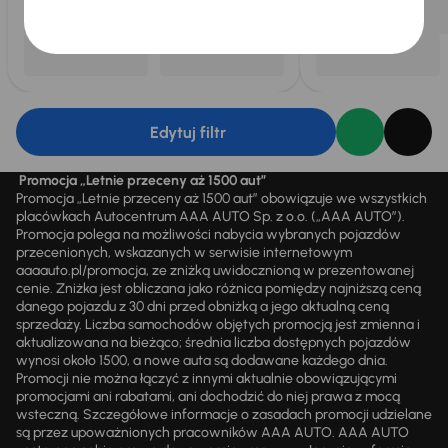
Edytuj filtr
Promocja „Letnie przeceny aż 1500 aut”
Promocja „Letnie przeceny aż 1500 aut” obowiązuje we wszystkich
placówkach Autocentrum AAA AUTO Sp. z o.o. („AAA AUTO”).
Promocja polega na możliwości nabycia wybranych pojazdów
przecenionych, wskazanych w serwisie internetowym
aaaauto.pl/promocja, ze zniżką uwidocznioną w prezentowanej
cenie. Zniżka jest obliczana jako różnica pomiędzy najniższą ceną
danego pojazdu z 30 dni przed obniżką a jego aktualną ceną
sprzedaży. Liczba samochodów objętych promocją jest zmienna i
aktualizowana na bieżąco; średnia liczba dostępnych pojazdów
wynosi około 1500, a nowe auta są dodawane każdego dnia.
Promocji nie można łączyć z innymi aktualnie obowiązującymi
promocjami ani rabatami, ani dochodzić do niej prawa z mocą
wsteczną. Szczegółowe informacje o zasadach promocji udzielane
są przez upoważnionych pracowników AAA AUTO. AAA AUTO