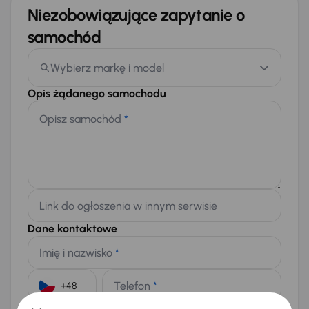
Niezobowiązujące zapytanie o
samochód
Wybierz markę i model
Opis żądanego samochodu
Opisz samochód
*
Link do ogłoszenia w innym serwisie
Dane kontaktowe
Imię i nazwisko
*
Telefon
*