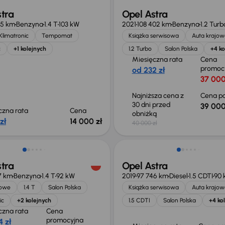
tra
Opel Astra
95 km
Benzyna
1.4 T
103 kW
2021
108 402 km
Benzyna
1.2 Turb
Klimatronic
Tempomat
Książka serwisowa
Auta krajow
c
+1 kolejnych
1.2 Turbo
Salon Polska
+4 ko
Miesięczna rata
Cena
promoc
od 232 zł
37 000
Najniższa cena z
Cena po
30 dni przed
39 000
czna rata
Cena
obniżką
zł
14 000 zł
40 000 zł
o 1 000 zł
tra
Opel Astra
7 km
Benzyna
1.4 T
92 kW
2019
97 746 km
Diesel
1.5 CDTI
90 
jowe
1.4 T
Salon Polska
Książka serwisowa
Auta krajow
ic
+2 kolejnych
1.5 CDTI
Salon Polska
+4 ko
czna rata
Cena
promocyjna
 zł