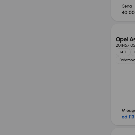
Cena
40 00
Opel As
2011
167 0
1.4 T
Parktroni
Miesię
od 113
Świeżo