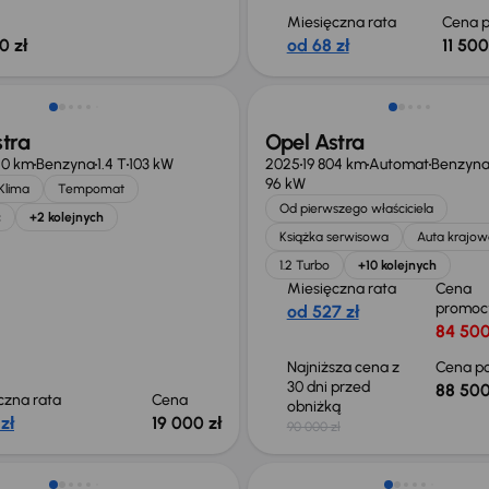
Miesięczna rata
Cena p
0 zł
od 68 zł
11 500
Taniej o 1 500 zł
tra
Opel Astra
50 km
Benzyna
1.4 T
103 kW
2025
19 804 km
Automat
Benzyn
96 kW
Klima
Tempomat
Od pierwszego właściciela
c
+2 kolejnych
Książka serwisowa
Auta krajow
1.2 Turbo
+10 kolejnych
Miesięczna rata
Cena
promoc
od 527 zł
84 500
Najniższa cena z
Cena po
30 dni przed
88 500
czna rata
Cena
obniżką
 zł
19 000 zł
90 000 zł
 skupione
Taniej o 1 000 zł