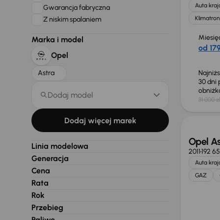
Auta kra
Gwarancja fabryczna
Klimatron
Z niskim spalaniem
Miesię
Marka i model
od 179
Opel
Astra
Najniż
30 dni
obniż
Dodaj model
31 000 z
Extra z
Dodaj więcej marek
Opel As
Linia modelowa
2011
192 6
Generacja
Auta kra
Cena
GAZ
Rata
Rok
Przebieg
Paliwo