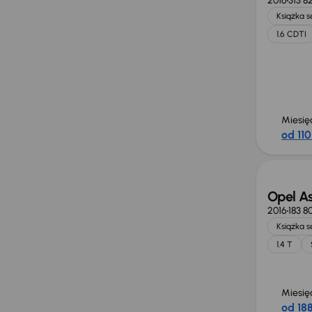
2016
313 8
Książka 
1.6 CDTI
Miesię
od 110
Opel As
2016
183 8
Książka 
1.4 T
Miesię
od 188