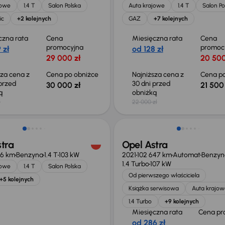
jowe
1.4 T
Salon Polska
Auta krajowe
1.4 T
Salon Po
ic
+2 kolejnych
GAZ
+7 kolejnych
czna rata
Cena
Miesięczna rata
Cena
promocyjna
promoc
 zł
od 128 zł
29 000 zł
20 500
sza cena z
Cena po obniżce
Najniższa cena z
Cena po
 przed
30 dni przed
30 000 zł
21 500 
ką
obniżką
ł
22 000 zł
niżka 1 300 zł
Możliwość odliczenia VAT
tra
Opel Astra
56 km
Benzyna
1.4 T
103 kW
2021
102 647 km
Automat
Benzyn
1.4 Turbo
107 kW
jowe
1.4 T
Salon Polska
Od pierwszego właściciela
+5 kolejnych
Książka serwisowa
Auta krajow
1.4 Turbo
+9 kolejnych
Miesięczna rata
Cena pr
od 286 zł