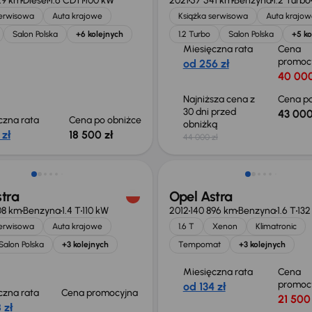
29 km
Diesel
1.6 CDTI
100 kW
2021
57 541 km
Benzyna
1.2 Turbo
serwisowa
Auta krajowe
Książka serwisowa
Auta krajow
Salon Polska
+6 kolejnych
1.2 Turbo
Salon Polska
+5 ko
Miesięczna rata
Cena
promoc
od 256 zł
40 000
Najniższa cena z
Cena po
30 dni przed
43 000
czna rata
Cena po obniżce
obniżką
 zł
18 500 zł
44 000 zł
Taniej o 1 000 zł
tra
Opel Astra
08 km
Benzyna
1.4 T
110 kW
2012
140 896 km
Benzyna
1.6 T
132
serwisowa
Auta krajowe
1.6 T
Xenon
Klimatronic
Salon Polska
+3 kolejnych
Tempomat
+3 kolejnych
Miesięczna rata
Cena
promoc
od 134 zł
czna rata
Cena promocyjna
21 500 
 zł