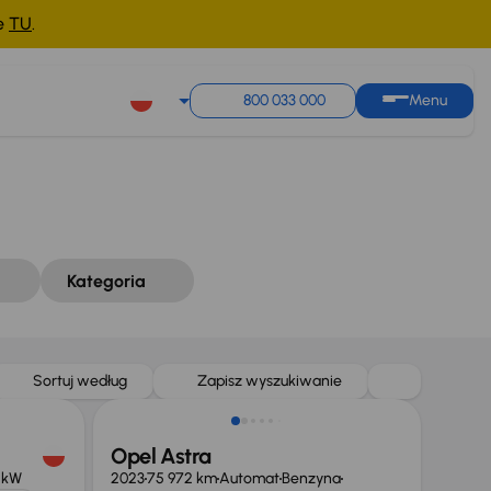
ne
TU
.
Sortuj według
Zapisz wyszukiwanie
800 033 000
Menu
Kategoria
Możliwość odliczenia VAT
Sortuj według
Zapisz wyszukiwanie
Opel Astra
 kW
2023
75 972 km
Automat
Benzyna