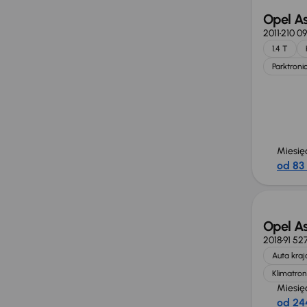
Opel As
2011
210 0
1.4 T
Parktroni
Miesię
od 83 
Taniej 
Opel As
2018
91 52
Auta kra
Klimatron
Miesię
od 244