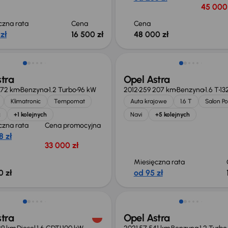
45 000 
czna rata
Cena
Cena
zł
16 500 zł
48 000 zł
niżka 2 200 zł
Świeżo skupione
tra
Opel Astra
072 km
Benzyna
1.2 Turbo
96 kW
2012
259 207 km
Benzyna
1.6 T
13
Klimatronic
Tempomat
Auta krajowe
1.6 T
Salon Po
c
+1 kolejnych
Navi
+5 kolejnych
czna rata
Cena promocyjna
8 zł
33 000 zł
Miesięczna rata
0 zł
od 95 zł
o 1 000 zł
Taniej o 1 000 zł
tra
Opel Astra