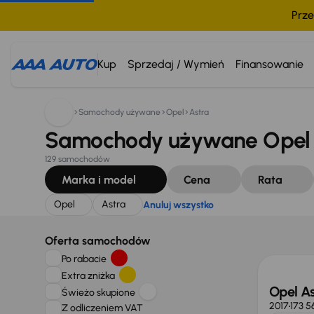
Prze
Szukam:
Opel
Astra
Anuluj wszystko
Kup
Sprzedaj / Wymień
Finansowanie
Samochody używane
Opel
Astra
Samochody używane Opel 
129 samochodów
Marka i model
Cena
Rata
Opel
Astra
Anuluj wszystko
Taniej 
Oferta samochodów
Po rabacie
Extra zniżka
Opel As
Świeżo skupione
2017
173 5
Z odliczeniem VAT