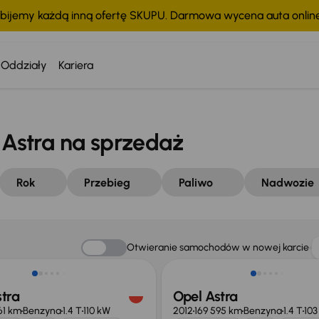
bijemy każdą inną ofertę SKUPU. Darmowa wycena auta onli
Oddziały
Kariera
Astra na sprzedaż
Rok
Przebieg
Paliwo
Nadwozie
o 1 000 zł
Taniej o 500 zł
Otwieranie samochodów w nowej karcie
tra
Opel Astra
61 km
Benzyna
1.4 T
110 kW
2012
169 595 km
Benzyna
1.4 T
103