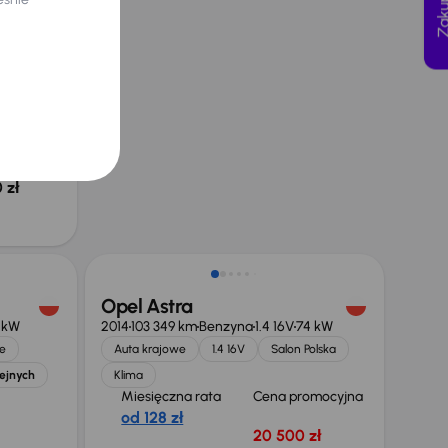
3 kW
lska
yjna
 zł
 obniżce
 zł
Opel Astra
 kW
2014
103 349 km
Benzyna
1.4 16V
74 kW
e
Auta krajowe
1.4 16V
Salon Polska
lejnych
Klima
Miesięczna rata
Cena promocyjna
od 128 zł
20 500 zł