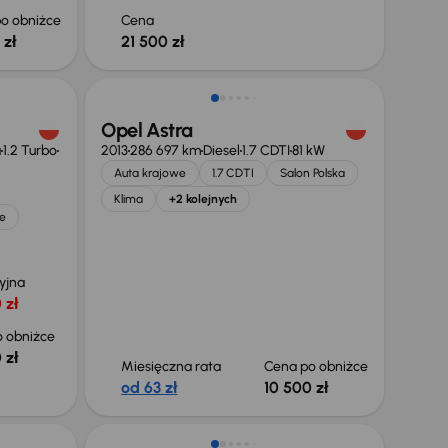
o obniżce
Cena
 zł
21 500 zł
Taniej o 1 000 zł
Opel Astra
a
1.2 Turbo
2013
286 697 km
Diesel
1.7 CDTI
81 kW
Auta krajowe
1.7 CDTI
Salon Polska
Klima
+2 kolejnych
e
yjna
 zł
 obniżce
 zł
Miesięczna rata
Cena po obniżce
od 63 zł
10 500 zł
Taniej o 500 zł