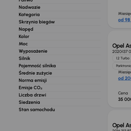
Nadwozie
Miesię
Kategoria
od 98 
Skrzynia biegów
Extra z
Napęd
Kolor
Moc
Opel As
Wyposażenie
2020
137 
Silnik
1.2 Turbo
Pojemność silnika
Parktroni
Miesię
Średnie zużycie
od 20
Norma emisji
Emisje CO₂
Cena
Liczba drzwi
35 00
Siedzenia
Taniej 
Stan samochodu
Opel As