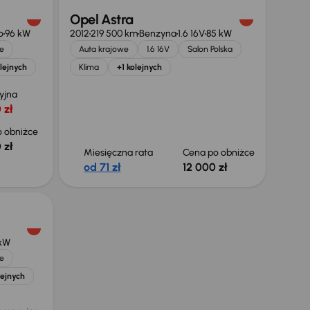
Opel Astra
o
96 kW
2012
219 500 km
Benzyna
1.6 16V
85 kW
e
Auta krajowe
1.6 16V
Salon Polska
lejnych
Klima
+1 kolejnych
yjna
 zł
 obniżce
 zł
Miesięczna rata
Cena po obniżce
od 71 zł
12 000 zł
kW
e
lejnych