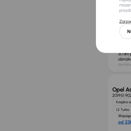
Opel As
możemy
2013
167 5
przyd
Auta kra
Zarząd
GAZ
Miesię
N
od 149
Najniż
30 dni
obniż
26 000 
Świeżo
Opel As
2019
51 90
Książka 
1.2 Turbo
Miesię
od 238