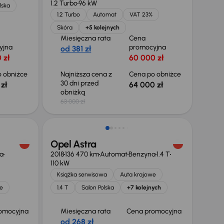
1.2 Turbo
96 kW
lska
1.2 Turbo
Automat
VAT 23%
Skóra
+5 kolejnych
Miesięczna rata
Cena
yjna
promocyjna
od 381 zł
 zł
60 000 zł
 obniżce
Najniższa cena z
Cena po obniżce
30 dni przed
zł
64 000 zł
obniżką
63 000 zł
Możliwość odliczenia VAT
Opel Astra
a
2018
136 470 km
Automat
Benzyna
1.4 T
110 kW
Książka serwisowa
Auta krajowe
e
1.4 T
Salon Polska
+7 kolejnych
omocyjna
Miesięczna rata
Cena promocyjna
od 268 zł