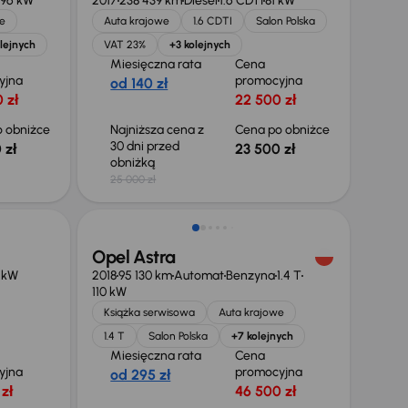
96 kW
2017
238 439 km
Diesel
1.6 CDTI
81 kW
e
Auta krajowe
1.6 CDTI
Salon Polska
lejnych
VAT 23%
+3 kolejnych
Miesięczna rata
Cena
yjna
promocyjna
od 140 zł
 zł
22 500 zł
 obniżce
Najniższa cena z
Cena po obniżce
30 dni przed
 zł
23 500 zł
obniżką
25 000 zł
Taniej o 500 zł
Opel Astra
 kW
2018
95 130 km
Automat
Benzyna
1.4 T
110 kW
Książka serwisowa
Auta krajowe
1.4 T
Salon Polska
+7 kolejnych
Miesięczna rata
Cena
yjna
promocyjna
od 295 zł
zł
46 500 zł