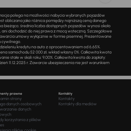
omocja polega na możliwości nabycia wybranych pojazdów
st obliczana jako różnica pomiędzy najniższą ceną danego
na bieżąco; średnia liczba dostępnych pojazdów wynosi około
i, ani dochodzić do niej prawa z mocą wsteczną. Szczegółowe
zawarcia umowy wyłącznie w formie pisemnej. Prezentowane
u cywilnego.
zieleniu kredytu na auto z oprocentowaniem od 6,65%.
cena samochodu 52 000 zł, wkład własny 0%. Całkowita kwota
ie stałe w skali roku: 9,00%. Całkowita kwota do zapłaty:
a dzień 11.12.2025 r. Zawarcie ubezpieczenia nie jest warunkiem
menty prawne
Kontakty
lamin strony
Kontakty
uga danych osobowych
Kontakty dla mediów
twarzanie danych
owych
y korzystania z plików
ies
wienia plików cookie