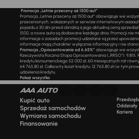
Promocja „Letnie przeceny aż 1500 aut”
Promocja „Letnie przeceny aż 1500 aut” obowiązuje we wszy
przecenionych, wskazanych w serwisie internetowym aaaauto.
pojazdu z 30 dni przed obniżką a jego aktualną ceną sprzeda
1500, a nowe auta są dodawane każdego dnia. Promocji nie m
informacje o zasadach promocji udzielane są przez upowa
informacje mają charakter wyłącznie informacyjny i nie stanow
Promocja „Oprocentowanie od 6,65%”
obowiązuje we wszystk
Rzeczywista Roczna Stopa Oprocentowania („RRSO“): 9,81%. R
kredytu konsumenckiego 52 000 zł, 60 miesięcznych rat równy
64 765,80 zł. Całkowity koszt kredytu: 12 765,80 zł (w tym prowi
udzielenia kredytu.
Pokaż wszystko
Kupić auto
Przedsiębi
Oddziały
Sprzedaż samochodów
Kariera
Wymiana samochodu
Finansowanie