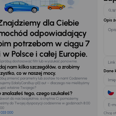
W
Opis 
Znajdziemy dla Ciebie
Opi
mochód odpowiadający
im potrzebom w ciągu 7
 w Polsce i całej Europie.
Spróbuj dostosować filtr lub wyszukać ponownie.
Link
daj nam kilka szczegółów, a zrobimy
Dane 
zystko, co w naszej mocy.
óbuj zmienić parametry lub zostaw to nam! Codziennie
Imię
pujemy [[dailyCarsBuy-pl]] aut – dlaczego nie mielibyśmy
upić właśnie Twojego?
e znalazłeś tego, czego szukałeś?
zwoń do nas bezpłatnie, a chętnie Ci pomożemy.
teśmy do Twojej dyspozycji codziennie w godzinach 8:00
E-m
:00
 033 000
Chcę o