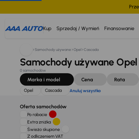
Prze
Szukam:
Opel
Cascada
Anuluj wszystko
Kup
Sprzedaj / Wymień
Finansowanie
Samochody używane
Opel
Cascada
Samochody używane Opel 
0 samochodów
Marka i model
Cena
Rata
Opel
Cascada
Anuluj wszystko
Oferta samochodów
Po rabacie
Extra zniżka
Świeżo skupione
Z odliczeniem VAT