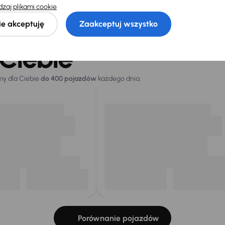
sza cena z
Cena po obniżce
zaj plikami cookie
 przed
37 500 zł
ką
ie akceptuję
Zaakceptuj wszystko
ł
Ciebie
my dla Ciebie
do 400 pojazdów
każdego dnia.
Porównanie pojazdów