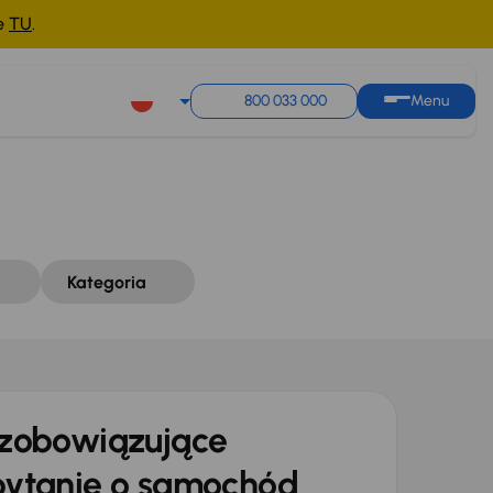
ne
TU
.
Sortuj według
Zapisz wyszukiwanie
800 033 000
Menu
Kategoria
zobowiązujące
ytanie o samochód