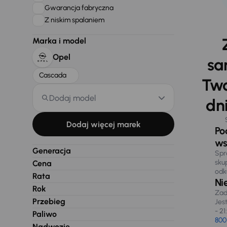
Gwarancja fabryczna
Z niskim spalaniem
Marka i model
Opel
sa
Cascada
Two
Dodaj model
dni
Dodaj więcej marek
Po
ws
Generacja
Spr
sku
Cena
odk
Rata
Ni
Rok
Zad
Przebieg
Jes
- 21
Paliwo
800
Nadwozie