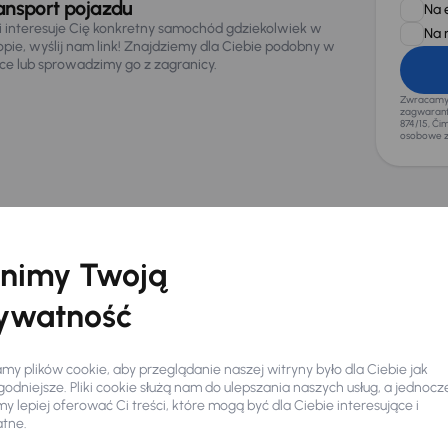
ansport pojazdu
Na 
li interesuje Cię konkretny samochód gdziekolwiek w
Na 
opie, wyślij nam link! Znajdziemy dla Ciebie podobny w
sce lub sprowadzimy go z zagranicy.
Zwracamy u
zagwaranto
874/15, Či
osobowe z
o 3 400 zł
 samochody z innych rynków
nimy Twoją
ascada
ywatność
64 km
Benzyna
1.6 SIDI Turbo
zego właściciela
1.6 SIDI Turbo
y plików cookie, aby przeglądanie naszej witryny było dla Ciebie jak
czna rata
Cena
odniejsze. Pliki cookie służą nam do ulepszania naszych usług, a jednocz
promocyjna
 zł
 lepiej oferować Ci treści, które mogą być dla Ciebie interesujące i
30 200 zł
atne.