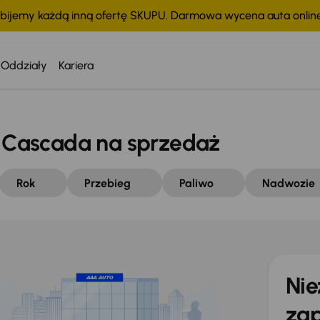
bijemy każdą inną ofertę SKUPU. Darmowa wycena auta onli
Oddziały
Kariera
Cascada na sprzedaż
Rok
Przebieg
Paliwo
Nadwozie
Nie
zap