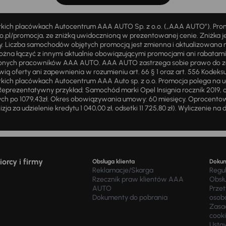
stkich placówkach Autocentrum AAA AUTO Sp. z o.o. („AAA AUTO”). Pr
pl/promocja, ze zniżką uwidocznioną w prezentowanej cenie. Zniżka je
ży. Liczba samochodów objętych promocją jest zmienna i aktualizowana 
ożna łączyć z innymi aktualnie obowiązującymi promocjami ani rabatam
żnionych pracowników AAA AUTO. AAA AUTO zastrzega sobie prawo do 
ią oferty ani zapewnienia w rozumieniu art. 66 § 1 oraz art. 556 Kodeks
ich placówkach Autocentrum AAA Auto sp. z o.o. Promocja polega na ud
eprezentatywny przykład: Samochód marki Opel Insignia rocznik 2019, 
ch po 1079,43zł. Okres obowiązywania umowy: 60 miesięcy. Oprocentowan
zja za udzielenie kredytu 1 040,00 zł, odsetki 11 725,80 zł). Wyliczenie n
orcy i firmy
Obsługa klienta
Doku
Reklamacje/Skarga
Regu
Rzecznik praw klientów AAA
Obsł
AUTO
Prze
Dokumenty do pobrania
osob
Zasad
cook
Usta