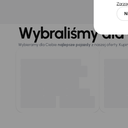
Najniż
Zarząd
30 dni
obniż
N
40 900 z
Wybraliśmy dla 
Wybieramy dla Ciebie
najlepsze pojazdy
z naszej oferty. Kupi