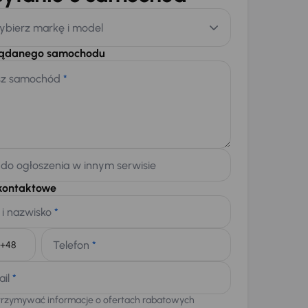
ybierz markę i model
żądanego samochodu
sz samochód
*
 do ogłoszenia w innym serwisie
kontaktowe
 i nazwisko
*
Telefon
*
+48
ail
*
trzymywać informacje o ofertach rabatowych