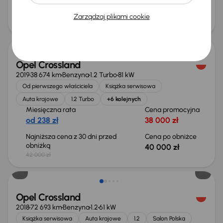
Cena
Zarządzaj plikami cookie
50 000 zł
Taniej o 2 000 zł
Opel Crossland
2019
38 674 km
Benzyna
1.2 Turbo
81 kW
Od pierwszego właściciela
Książka serwisowa
Auta krajowe
1.2 Turbo
+6 kolejnych
Miesięczna rata
Cena promocyjna
od 238 zł
38 000 zł
Najniższa cena z 30 dni przed
Cena po obniżce
obniżką
40 000 zł
42 000 zł
Świeżo skupione
Opel Crossland
2018
72 693 km
Benzyna
1.2
61 kW
Książka serwisowa
Auta krajowe
1.2
Salon Polska