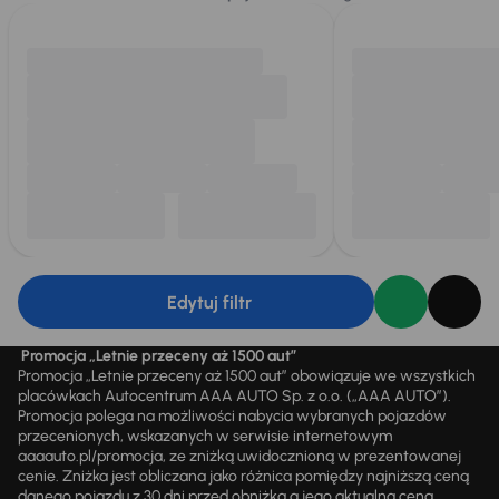
Edytuj filtr
Promocja „Letnie przeceny aż 1500 aut”
Promocja „Letnie przeceny aż 1500 aut” obowiązuje we wszystkich
placówkach Autocentrum AAA AUTO Sp. z o.o. („AAA AUTO”).
Promocja polega na możliwości nabycia wybranych pojazdów
przecenionych, wskazanych w serwisie internetowym
aaaauto.pl/promocja, ze zniżką uwidocznioną w prezentowanej
cenie. Zniżka jest obliczana jako różnica pomiędzy najniższą ceną
danego pojazdu z 30 dni przed obniżką a jego aktualną ceną