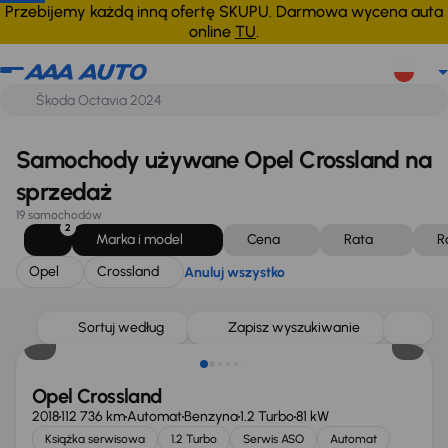
Opel
Crossland
Anuluj wszystko
Przebijemy każdą inną ofertę SKUPU. Darmowa wycena auta
online
TU
.
Samochody używane Opel Crossland na
sprzedaż
19 samochodów
2
Marka i model
Cena
Rata
R
Opel
Crossland
Anuluj wszystko
Sortuj według
Zapisz wyszukiwanie
Opel Crossland
2018
112 736 km
Automat
Benzyna
1.2 Turbo
81 kW
Książka serwisowa
1.2 Turbo
Serwis ASO
Automat