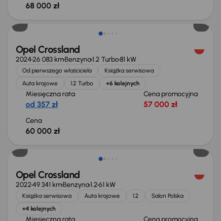
68 000 zł
Od nowego taniej o 29 999 zł
Opel Crossland
2024
26 083 km
Benzyna
1.2 Turbo
81 kW
Od pierwszego właściciela
Książka serwisowa
Auta krajowe
1.2 Turbo
+6 kolejnych
Miesięczna rata
Cena promocyjna
od 357 zł
57 000 zł
Cena
60 000 zł
Świeżo skupione
Opel Crossland
2022
49 341 km
Benzyna
1.2
61 kW
Książka serwisowa
Auta krajowe
1.2
Salon Polska
+4 kolejnych
Miesięczna rata
Cena promocyjna