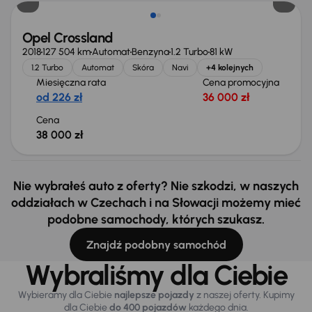
Opel Crossland
2018
127 504 km
Automat
Benzyna
1.2 Turbo
81 kW
1.2 Turbo
Automat
Skóra
Navi
+4 kolejnych
Miesięczna rata
Cena promocyjna
od 226 zł
36 000 zł
Cena
38 000 zł
Nie wybrałeś auto z oferty? Nie szkodzi, w naszych
oddziałach w Czechach i na Słowacji możemy mieć
podobne samochody, których szukasz.
Znajdź podobny samochód
Wybraliśmy dla Ciebie
Wybieramy dla Ciebie
najlepsze pojazdy
z naszej oferty. Kupimy
dla Ciebie
do 400 pojazdów
każdego dnia.