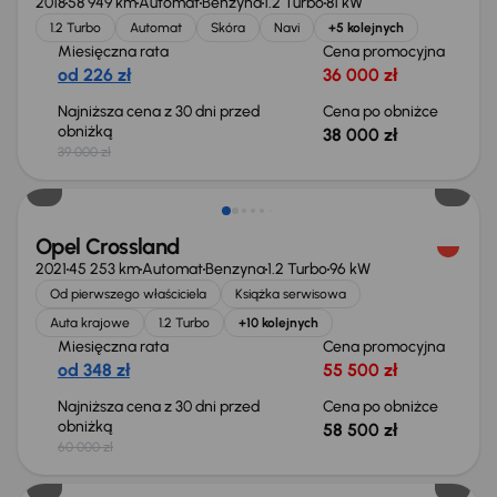
2018
58 949 km
Automat
Benzyna
1.2 Turbo
81 kW
1.2 Turbo
Automat
Skóra
Navi
+5 kolejnych
Miesięczna rata
Cena promocyjna
od 226 zł
36 000 zł
Najniższa cena z 30 dni przed
Cena po obniżce
obniżką
38 000 zł
39 000 zł
Taniej o 1 500 zł
Opel Crossland
2021
45 253 km
Automat
Benzyna
1.2 Turbo
96 kW
Od pierwszego właściciela
Książka serwisowa
Auta krajowe
1.2 Turbo
+10 kolejnych
Miesięczna rata
Cena promocyjna
od 348 zł
55 500 zł
Najniższa cena z 30 dni przed
Cena po obniżce
obniżką
58 500 zł
60 000 zł