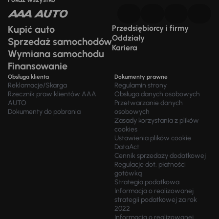
Kupić auto
Przedsiębiorcy i firmy
Oddziały
Sprzedaż samochodów
Kariera
Wymiana samochodu
Finansowanie
Obsługa klienta
Dokumenty prawne
Reklamacje/Skarga
Regulamin strony
Rzecznik praw klientów AAA
Obsługa danych osobowych
AUTO
Przetwarzanie danych
Dokumenty do pobrania
osobowych
Zasady korzystania z plików
cookies
Ustawienia plików cookie
DataAct
Cennik sprzedaży dodatkowej
Regulacje dot. płatności
gotówką
Strategia podatkowa
Informacja o realizowanej
strategii podatkowej za rok
2022
Informacja o realizowanej