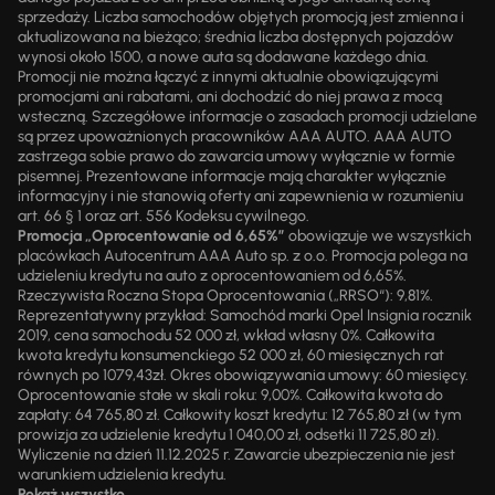
sprzedaży. Liczba samochodów objętych promocją jest zmienna i
aktualizowana na bieżąco; średnia liczba dostępnych pojazdów
wynosi około 1500, a nowe auta są dodawane każdego dnia.
Promocji nie można łączyć z innymi aktualnie obowiązującymi
promocjami ani rabatami, ani dochodzić do niej prawa z mocą
wsteczną. Szczegółowe informacje o zasadach promocji udzielane
są przez upoważnionych pracowników AAA AUTO. AAA AUTO
zastrzega sobie prawo do zawarcia umowy wyłącznie w formie
pisemnej. Prezentowane informacje mają charakter wyłącznie
informacyjny i nie stanowią oferty ani zapewnienia w rozumieniu
art. 66 § 1 oraz art. 556 Kodeksu cywilnego.
Promocja „Oprocentowanie od 6,65%”
obowiązuje we wszystkich
placówkach Autocentrum AAA Auto sp. z o.o. Promocja polega na
udzieleniu kredytu na auto z oprocentowaniem od 6,65%.
Rzeczywista Roczna Stopa Oprocentowania („RRSO“): 9,81%.
Reprezentatywny przykład: Samochód marki Opel Insignia rocznik
2019, cena samochodu 52 000 zł, wkład własny 0%. Całkowita
kwota kredytu konsumenckiego 52 000 zł, 60 miesięcznych rat
równych po 1079,43zł. Okres obowiązywania umowy: 60 miesięcy.
Oprocentowanie stałe w skali roku: 9,00%. Całkowita kwota do
zapłaty: 64 765,80 zł. Całkowity koszt kredytu: 12 765,80 zł (w tym
prowizja za udzielenie kredytu 1 040,00 zł, odsetki 11 725,80 zł).
Wyliczenie na dzień 11.12.2025 r. Zawarcie ubezpieczenia nie jest
warunkiem udzielenia kredytu.
Pokaż wszystko