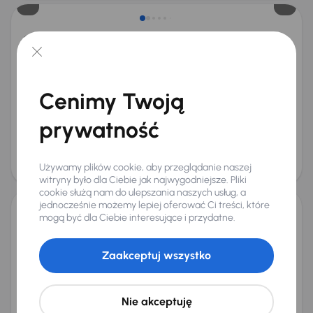
Opel Crossland
2018
95 729 km
Benzyna
1.2 Turbo
81 kW
Auta krajowe
1.2 Turbo
Salon Polska
Klimatronic
+2 kolejnych
Cenimy Twoją
Miesięczna rata
Cena promocyjna
od 217 zł
34 500 zł
prywatność
Najniższa cena z 30 dni przed
Cena po obniżce
obniżką
36 500 zł
Używamy plików cookie, aby przeglądanie naszej
37 500 zł
witryny było dla Ciebie jak najwygodniejsze. Pliki
cookie służą nam do ulepszania naszych usług, a
jednocześnie możemy lepiej oferować Ci treści, które
mogą być dla Ciebie interesujące i przydatne.
Opel Crossland
2021
47 891 km
Benzyna
1.2 Turbo
81 kW
Zaakceptuj wszystko
Od pierwszego właściciela
Książka serwisowa
Auta krajowe
1.2 Turbo
+7 kolejnych
Miesięczna rata
Cena promocyjna
Nie akceptuję
od 298 zł
47 000 zł