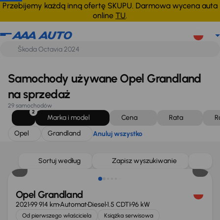
Opel
Grandland
Anuluj wszystko
Przebijemy każdą inną ofertę SKUPU. Darmowa wycena auta
online
TU
.
Samochody używane Opel Grandland
na sprzedaż
29 samochodów
2
Marka i model
Cena
Rata
R
Opel
Grandland
Anuluj wszystko
Możliwość odliczenia VAT
Sortuj według
Zapisz wyszukiwanie
Opel Grandland
2021
99 914 km
Automat
Diesel
1.5 CDTI
96 kW
Od pierwszego właściciela
Książka serwisowa