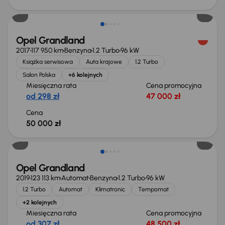
Opel Grandland
2017
117 950 km
Benzyna
1.2 Turbo
96 kW
Książka serwisowa
Auta krajowe
1.2 Turbo
Salon Polska
+6 kolejnych
Miesięczna rata
Cena promocyjna
od 298 zł
47 000 zł
Cena
50 000 zł
Taniej o 500 zł
Opel Grandland
2019
123 113 km
Automat
Benzyna
1.2 Turbo
96 kW
1.2 Turbo
Automat
Klimatronic
Tempomat
+2 kolejnych
Miesięczna rata
Cena promocyjna
od 307 zł
48 500 zł