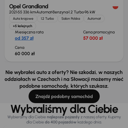
Opel Grandland
2021
55 336 km
Automat
Benzyna
1.2 Turbo
96 kW
Auta krajowe
1.2 Turbo
Salon Polska
Automat
+5 kolejnych
Miesięczna rata
Cena promocyjna
od 357 zł
57 000 zł
Cena
60 000 zł
Nie wybrałeś auto z oferty? Nie szkodzi, w naszych
oddziałach w Czechach i na Słowacji możemy mieć
podobne samochody, których szukasz.
Znajdź podobny samochód
Wybraliśmy dla Ciebie
Wybieramy dla Ciebie
najlepsze pojazdy
z naszej oferty. Kupimy
dla Ciebie
do 400 pojazdów
każdego dnia.