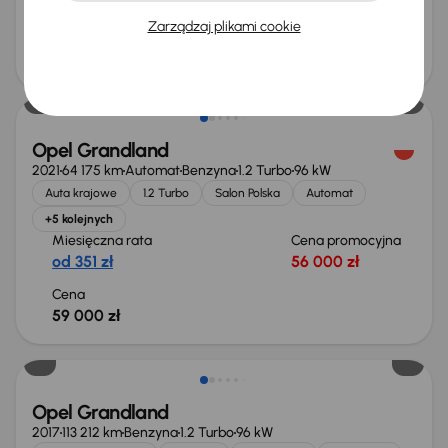
od 476 zł
76 000 zł
Zarządzaj plikami cookie
Cena
80 000 zł
Możliwość odliczenia VAT
Opel Grandland
2021
64 175 km
Automat
Benzyna
1.2 Turbo
96 kW
Auta krajowe
1.2 Turbo
Salon Polska
Automat
+5 kolejnych
Miesięczna rata
Cena promocyjna
od 351 zł
56 000 zł
Cena
59 000 zł
Świeżo skupione
Opel Grandland
2017
113 212 km
Benzyna
1.2 Turbo
96 kW