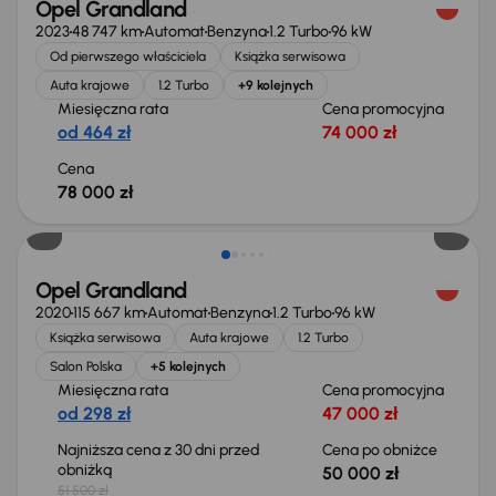
Opel Grandland
2023
48 747 km
Automat
Benzyna
1.2 Turbo
96 kW
Od pierwszego właściciela
Książka serwisowa
Auta krajowe
1.2 Turbo
+9 kolejnych
Miesięczna rata
Cena promocyjna
od 464 zł
74 000 zł
Cena
78 000 zł
Taniej o 1 500 zł
Opel Grandland
2020
115 667 km
Automat
Benzyna
1.2 Turbo
96 kW
Książka serwisowa
Auta krajowe
1.2 Turbo
Salon Polska
+5 kolejnych
Miesięczna rata
Cena promocyjna
od 298 zł
47 000 zł
Najniższa cena z 30 dni przed
Cena po obniżce
obniżką
50 000 zł
51 500 zł