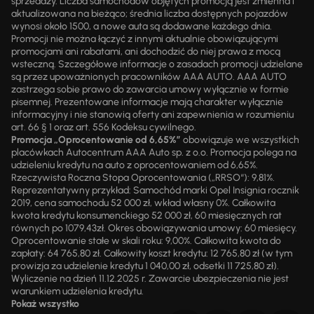
sprzedaży. Liczba samochodów objętych promocją jest zmienna i
aktualizowana na bieżąco; średnia liczba dostępnych pojazdów
wynosi około 1500, a nowe auta są dodawane każdego dnia.
Promocji nie można łączyć z innymi aktualnie obowiązującymi
promocjami ani rabatami, ani dochodzić do niej prawa z mocą
wsteczną. Szczegółowe informacje o zasadach promocji udzielane
są przez upoważnionych pracowników AAA AUTO. AAA AUTO
zastrzega sobie prawo do zawarcia umowy wyłącznie w formie
pisemnej. Prezentowane informacje mają charakter wyłącznie
informacyjny i nie stanowią oferty ani zapewnienia w rozumieniu
art. 66 § 1 oraz art. 556 Kodeksu cywilnego.
Promocja „Oprocentowanie od 6,65%”
obowiązuje we wszystkich
placówkach Autocentrum AAA Auto sp. z o.o. Promocja polega na
udzieleniu kredytu na auto z oprocentowaniem od 6,65%.
Rzeczywista Roczna Stopa Oprocentowania („RRSO“): 9,81%.
Reprezentatywny przykład: Samochód marki Opel Insignia rocznik
2019, cena samochodu 52 000 zł, wkład własny 0%. Całkowita
kwota kredytu konsumenckiego 52 000 zł, 60 miesięcznych rat
równych po 1079,43zł. Okres obowiązywania umowy: 60 miesięcy.
Oprocentowanie stałe w skali roku: 9,00%. Całkowita kwota do
zapłaty: 64 765,80 zł. Całkowity koszt kredytu: 12 765,80 zł (w tym
prowizja za udzielenie kredytu 1 040,00 zł, odsetki 11 725,80 zł).
Wyliczenie na dzień 11.12.2025 r. Zawarcie ubezpieczenia nie jest
warunkiem udzielenia kredytu.
Pokaż wszystko