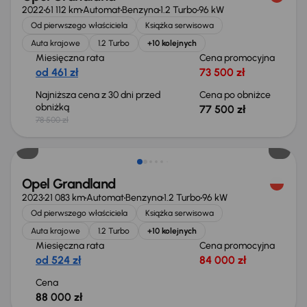
2022
61 112 km
Automat
Benzyna
1.2 Turbo
96 kW
Od pierwszego właściciela
Książka serwisowa
Auta krajowe
1.2 Turbo
+10 kolejnych
Miesięczna rata
Cena promocyjna
od 461 zł
73 500 zł
Najniższa cena z 30 dni przed
Cena po obniżce
obniżką
77 500 zł
78 500 zł
Możliwość odliczenia VAT
Opel Grandland
2023
21 083 km
Automat
Benzyna
1.2 Turbo
96 kW
Od pierwszego właściciela
Książka serwisowa
Auta krajowe
1.2 Turbo
+10 kolejnych
Miesięczna rata
Cena promocyjna
od 524 zł
84 000 zł
Cena
88 000 zł