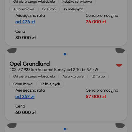
Od pierwszego właściciela
Książka serwisowa
Auta krajowe
1.2 Turbo
+9 kolejnych
Miesięczna rata
Cena promocyjna
od 476 zł
76 000 zł
Cena
80 000 zł
Możliwość odliczenia VAT
Opel Grandland
2021
57 928 km
Automat
Benzyna
1.2 Turbo
96 kW
Od pierwszego właściciela
Auta krajowe
1.2 Turbo
Salon Polska
+7 kolejnych
Miesięczna rata
Cena promocyjna
od 357 zł
57 000 zł
Cena
60 000 zł
Możliwość odliczenia VAT