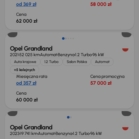
od 369 zł
58 000 zł
Cena
62 000 zł
Świeżo skupione
Opel Grandland
2021
52 025 km
Automat
Benzyna
1.2 Turbo
96 kW
Auta krajowe
1.2 Turbo
Salon Polska
Automat
+5 kolejnych
Miesięczna rata
Cena promocyjna
od 357 zł
57 000 zł
Cena
60 000 zł
Możliwość odliczenia VAT
Opel Grandland
2023
19 741 km
Automat
Benzyna
1.2 Turbo
96 kW