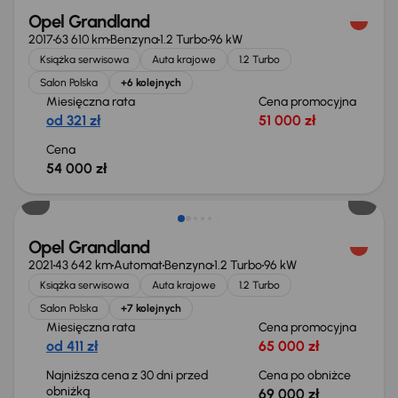
Opel Grandland
2017
63 610 km
Benzyna
1.2 Turbo
96 kW
Książka serwisowa
Auta krajowe
1.2 Turbo
Salon Polska
+6 kolejnych
Miesięczna rata
Cena promocyjna
od 321 zł
51 000 zł
Cena
54 000 zł
Taniej o 1 000 zł
Opel Grandland
2021
43 642 km
Automat
Benzyna
1.2 Turbo
96 kW
Książka serwisowa
Auta krajowe
1.2 Turbo
Salon Polska
+7 kolejnych
Miesięczna rata
Cena promocyjna
od 411 zł
65 000 zł
Najniższa cena z 30 dni przed
Cena po obniżce
obniżką
69 000 zł