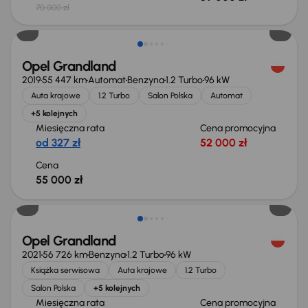
70 000 zł
Możliwość odliczenia VAT
Opel Grandland
2019
55 447 km
Automat
Benzyna
1.2 Turbo
96 kW
Auta krajowe
1.2 Turbo
Salon Polska
Automat
+5 kolejnych
Miesięczna rata
Cena promocyjna
od 327 zł
52 000 zł
Cena
55 000 zł
Opel Grandland
2021
56 726 km
Benzyna
1.2 Turbo
96 kW
Książka serwisowa
Auta krajowe
1.2 Turbo
Salon Polska
+5 kolejnych
Miesięczna rata
Cena promocyjna