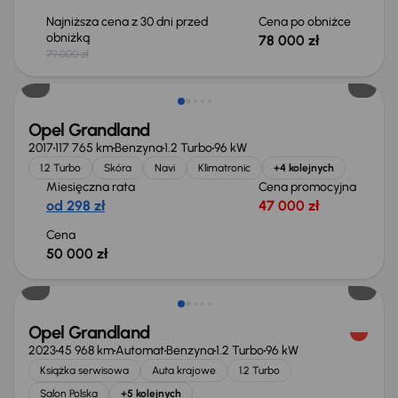
Najniższa cena z 30 dni przed
Cena po obniżce
obniżką
78 000 zł
79 000 zł
Opel Grandland
2017
117 765 km
Benzyna
1.2 Turbo
96 kW
1.2 Turbo
Skóra
Navi
Klimatronic
+4 kolejnych
Miesięczna rata
Cena promocyjna
od 298 zł
47 000 zł
Cena
50 000 zł
Opel Grandland
2023
45 968 km
Automat
Benzyna
1.2 Turbo
96 kW
Książka serwisowa
Auta krajowe
1.2 Turbo
Salon Polska
+5 kolejnych