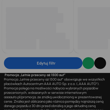
Edytuj filtr
Promocja „Letnie przeceny aż 1500 aut”
Promocja „Letnie przeceny aż 1500 aut” obowiązuje we wszystkich
placówkach Autocentrum AAA AUTO Sp. z o.o. („AAA AUTO”).
Promocja polega na możliwości nabycia wybranych pojazdów
przecenionych, wskazanych w serwisie internetowym
aaaauto.pl/promocja, ze zniżką uwidocznioną w prezentowanej
cenie. Zniżka jest obliczana jako różnica pomiędzy najniższą ceną
danego pojazdu z 30 dni przed obniżką a jego aktualną ceną