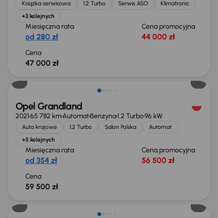
Książka serwisowa
1.2 Turbo
Serwis ASO
Klimatronic
+3 kolejnych
Miesięczna rata
Cena promocyjna
od 280 zł
44 000 zł
Cena
47 000 zł
Możliwość odliczenia VAT
Opel Grandland
2021
65 782 km
Automat
Benzyna
1.2 Turbo
96 kW
Auta krajowe
1.2 Turbo
Salon Polska
Automat
+5 kolejnych
Miesięczna rata
Cena promocyjna
od 354 zł
56 500 zł
Cena
59 500 zł