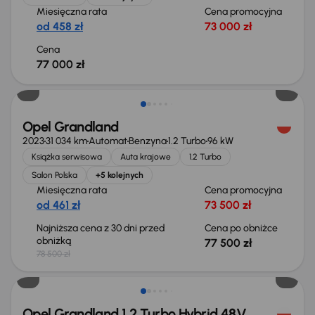
Miesięczna rata
Cena promocyjna
od 458 zł
73 000 zł
Cena
77 000 zł
Taniej o 1 000 zł
Opel Grandland
2023
31 034 km
Automat
Benzyna
1.2 Turbo
96 kW
Książka serwisowa
Auta krajowe
1.2 Turbo
Salon Polska
+5 kolejnych
Miesięczna rata
Cena promocyjna
od 461 zł
73 500 zł
Najniższa cena z 30 dni przed
Cena po obniżce
obniżką
77 500 zł
78 500 zł
Taniej o 4 000 zł
Opel Grandland 1.2 Turbo Hybrid 48V