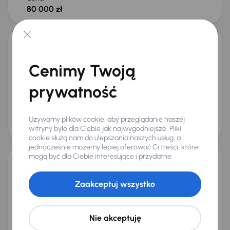
80 000 zł
Świeżo skupione
Opel Grandland
2019
178 545 km
Diesel
1.5 CDTI
74 kW
Cenimy Twoją
1.5 CDTI
Klima
Tempomat
Parktronic
+1 kolejnych
prywatność
Miesięczna rata
Cena promocyjna
od 235 zł
37 500 zł
Cena
Używamy plików cookie, aby przeglądanie naszej
39 500 zł
witryny było dla Ciebie jak najwygodniejsze. Pliki
cookie służą nam do ulepszania naszych usług, a
jednocześnie możemy lepiej oferować Ci treści, które
mogą być dla Ciebie interesujące i przydatne.
Opel Grandland Plug-in Hybrid4
2020
59 779 km
Automat
Zaakceptuj wszystko
Benzyna Plug-in Hybrid EV (PHEV) (Plug-in Hybrid)
Plug-in Hybrid4
221 kW
4x4
Plug-in Hybrid4
Automat
Skóra
Navi
+5 kolejnych
Nie akceptuję
Miesięczna rata
Cena promocyjna