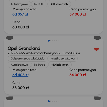
Auta krajowe
1.5 CDTI
+10 kolejnych
Miesięczna rata
Cena promocyjna
od 357 zł
57 000 zł
Cena
60 000 zł
Możliwość odliczenia VAT
Opel Grandland
2021
92 665 km
Automat
Benzyna
1.6 Turbo
133 kW
Od pierwszego właściciela
Książka serwisowa
Auta krajowe
1.6 Turbo
+10 kolejnych
Miesięczna rata
Cena promocyjna
od 405 zł
64 000 zł
Cena
68 000 zł
Możliwość odliczenia VAT