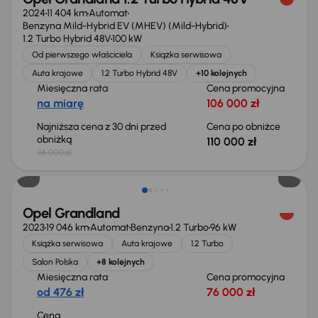
2024
11 404 km
Automat
Benzyna Mild-Hybrid EV (MHEV) (Mild-Hybrid)
1.2 Turbo Hybrid 48V
100 kW
Od pierwszego właściciela
Książka serwisowa
Auta krajowe
1.2 Turbo Hybrid 48V
+10 kolejnych
Miesięczna rata
Cena promocyjna
na miarę
106 000 zł
Najniższa cena z 30 dni przed
Cena po obniżce
obniżką
110 000 zł
114 000 zł
Świeżo skupione
Opel Grandland
2023
19 046 km
Automat
Benzyna
1.2 Turbo
96 kW
Książka serwisowa
Auta krajowe
1.2 Turbo
Salon Polska
+8 kolejnych
Miesięczna rata
Cena promocyjna
od 476 zł
76 000 zł
Cena