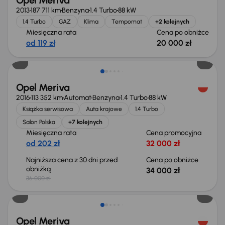
Opel Meriva
2013
187 711 km
Benzyna
1.4 Turbo
88 kW
1.4 Turbo
GAZ
Klima
Tempomat
+2 kolejnych
Miesięczna rata
Cena po obniżce
od 119 zł
20 000 zł
Taniej o 2 000 zł
Opel Meriva
2016
113 352 km
Automat
Benzyna
1.4 Turbo
88 kW
Książka serwisowa
Auta krajowe
1.4 Turbo
Salon Polska
+7 kolejnych
Miesięczna rata
Cena promocyjna
od 202 zł
32 000 zł
Najniższa cena z 30 dni przed
Cena po obniżce
obniżką
34 000 zł
36 000 zł
Świeżo skupione
Opel Meriva