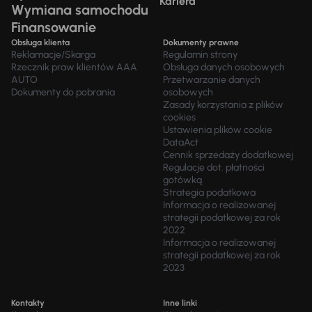
Kariera
Wymiana samochodu
Finansowanie
Obsługa klienta
Dokumenty prawne
Reklamacje/Skarga
Regulamin strony
Rzecznik praw klientów AAA
Obsługa danych osobowych
AUTO
Przetwarzanie danych
Dokumenty do pobrania
osobowych
Zasady korzystania z plików
cookies
Ustawienia plików cookie
DataAct
Cennik sprzedaży dodatkowej
Regulacje dot. płatności
gotówką
Strategia podatkowa
Informacja o realizowanej
strategii podatkowej za rok
2022
Informacja o realizowanej
strategii podatkowej za rok
2023
Kontakty
Inne linki