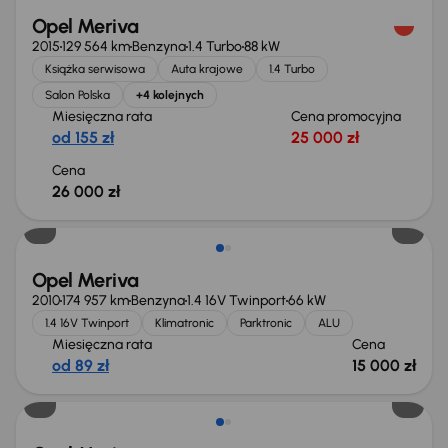
Opel Meriva
2015
129 564 km
Benzyna
1.4 Turbo
88 kW
Książka serwisowa
Auta krajowe
1.4 Turbo
Salon Polska
+4 kolejnych
Miesięczna rata
Cena promocyjna
od 155 zł
25 000 zł
Cena
26 000 zł
Opel Meriva
2010
174 957 km
Benzyna
1.4 16V Twinport
66 kW
1.4 16V Twinport
Klimatronic
Parktronic
ALU
Miesięczna rata
Cena
od 89 zł
15 000 zł