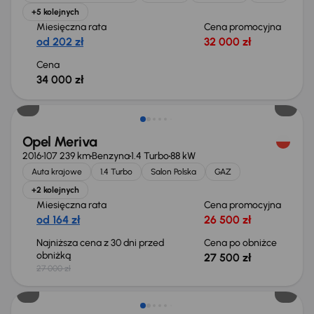
+5 kolejnych
Miesięczna rata
Cena promocyjna
od 202 zł
32 000 zł
Cena
34 000 zł
Świeżo skupione
Opel Meriva
2016
107 239 km
Benzyna
1.4 Turbo
88 kW
Auta krajowe
1.4 Turbo
Salon Polska
GAZ
+2 kolejnych
Miesięczna rata
Cena promocyjna
od 164 zł
26 500 zł
Najniższa cena z 30 dni przed
Cena po obniżce
obniżką
27 500 zł
27 000 zł