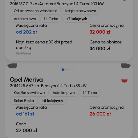
2015
137 019 km
Automat
Benzyna
1.4 Turbo
103 kW
Od pierwszego właściciela
Książka serwisowa
Auta krajowe
1.4 Turbo
+7 kolejnych
Miesięczna rata
Cena promocyjna
od 202 zł
32 000 zł
Najniższa cena z 30 dni przed
Cena po obniżce
obniżką
34 000 zł
35 000 zł
Opel Meriva
2014
125 547 km
Benzyna
1.4 Turbo
88 kW
Książka serwisowa
Auta krajowe
1.4 Turbo
Salon Polska
+5 kolejnych
Miesięczna rata
Cena promocyjna
od 161 zł
26 000 zł
Cena
27 000 zł
Świeżo skupione