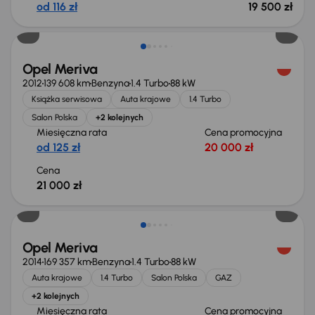
od 116 zł
19 500 zł
Opel Meriva
2012
139 608 km
Benzyna
1.4 Turbo
88 kW
Książka serwisowa
Auta krajowe
1.4 Turbo
Salon Polska
+2 kolejnych
Miesięczna rata
Cena promocyjna
od 125 zł
20 000 zł
Cena
21 000 zł
Taniej o 500 zł
Opel Meriva
2014
169 357 km
Benzyna
1.4 Turbo
88 kW
Auta krajowe
1.4 Turbo
Salon Polska
GAZ
+2 kolejnych
Miesięczna rata
Cena promocyjna