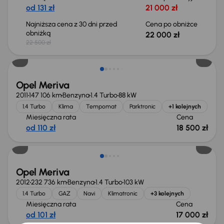
od 131 zł
21 000 zł
Najniższa cena z 30 dni przed
Cena po obniżce
obniżką
22 000 zł
22 500 zł
Opel Meriva
2011
147 106 km
Benzyna
1.4 Turbo
88 kW
1.4 Turbo
Klima
Tempomat
Parktronic
+1 kolejnych
Miesięczna rata
Cena
od 110 zł
18 500 zł
Opel Meriva
2012
232 736 km
Benzyna
1.4 Turbo
103 kW
1.4 Turbo
GAZ
Navi
Klimatronic
+3 kolejnych
Miesięczna rata
Cena
od 101 zł
17 000 zł