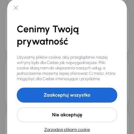
Opel Meriva
Cenimy Twoją
2011
147 920 km
Benzyna
1.4 Turbo
88 kW
1.4 Turbo
Klima
Tempomat
ALU
prywatność
Miesięczna rata
Cena
od 71 zł
12 000 zł
Taniej o 500 zł
Używamy plików cookie, aby przeglądanie naszej
witryny było dla Ciebie jak najwygodniejsze. Pliki
cookie służą nam do ulepszania naszych usług, a
Opel Meriva
jednocześnie możemy lepiej oferować Ci treści, które
mogą być dla Ciebie interesujące i przydatne.
2007
147 230 km
Automat
Benzyna
1.6
77 kW
1.6
Automat
ALU
Miesięczna rata
Cena po obniżce
Zaakceptuj wszystko
od 74 zł
10 000 zł
Nie akceptuję
Opel Meriva
Zarządzaj plikami cookie
2007
183 947 km
Benzyna
1.6
77 kW