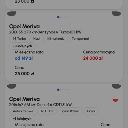
23 000 zł
Opel Meriva
2013
155 270 km
Benzyna
1.4 Turbo
103 kW
1.4 Turbo
Navi
Klimatronic
Tempomat
+3 kolejnych
Miesięczna rata
Cena promocyjna
od 149 zł
24 000 zł
Cena
25 000 zł
Opel Meriva
2016
167 661 km
Diesel
1.6 CDTI
81 kW
Auta krajowe
1.6 CDTI
Salon Polska
Klima
+1 kolejnych
Miesięczna rata
Cena