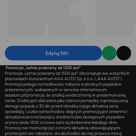
Edytuj filtr
Promocja „Letnie przeceny aż 1500 aut”
Promocja „Letnie przeceny aż 1500 aut” obowiązuje we wszystkich
placówkach Autocentrum AAA AUTO Sp. z o.o. („AAA AUTO”).
Promocja polega na możliwości nabycia wybranych pojazdów
przecenionych, wskazanych w serwisie internetowym
aaaauto.pl/promocja, ze zniżką uwidocznioną w prezentowanej
cenie. Zniżka jest obliczana jako różnica pomiędzy najniższą ceną
danego pojazdu z 30 dni przed obniżką a jego aktualną ceną
sprzedaży. Liczba samochodów objętych promocją jest zmienna i
aktualizowana na bieżąco; średnia liczba dostępnych pojazdów
wynosi około 1500, a nowe auta są dodawane każdego dnia.
Promocji nie można łączyć z innymi aktualnie obowiązującymi
promocjami ani rabatami, ani dochodzić do niej prawa z mocą