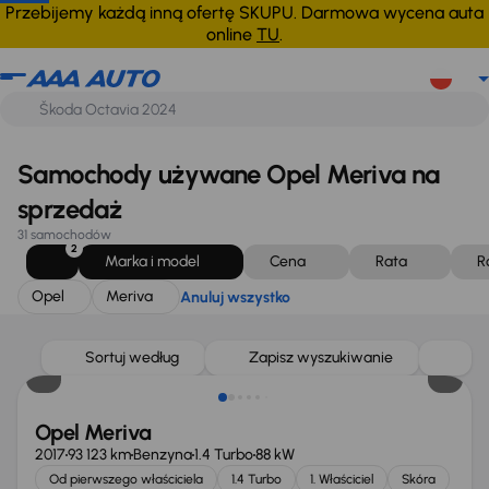
Opel
Meriva
Anuluj wszystko
Przebijemy każdą inną ofertę SKUPU. Darmowa wycena auta
online
TU
.
Samochody używane Opel Meriva na
sprzedaż
31 samochodów
2
Marka i model
Cena
Rata
R
Opel
Meriva
Anuluj wszystko
Sortuj według
Zapisz wyszukiwanie
Opel Meriva
2017
93 123 km
Benzyna
1.4 Turbo
88 kW
Od pierwszego właściciela
1.4 Turbo
1. Właściciel
Skóra