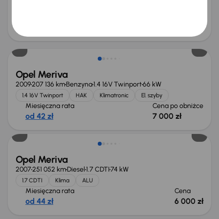
1.6
Klima
Miesięczna rata
Cena
od 63 zł
8 500 zł
Taniej o 500 zł
Opel Meriva
2009
207 136 km
Benzyna
1.4 16V Twinport
66 kW
1.4 16V Twinport
HAK
Klimatronic
El. szyby
Miesięczna rata
Cena po obniżce
od 42 zł
7 000 zł
Opel Meriva
2007
251 052 km
Diesel
1.7 CDTI
74 kW
1.7 CDTI
Klima
ALU
Miesięczna rata
Cena
od 44 zł
6 000 zł