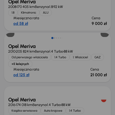
Opel Meriva
2008
170 405 km
Benzyna
1.8
92 kW
1.8
Klimatronic
ALU
Miesięczna rata
Cena
od 58 zł
9 000 zł
Świeżo skupione
Opel Meriva
2010
205 824 km
Benzyna
1.4 Turbo
88 kW
Od pierwszego właściciela
1.4 Turbo
1. Właściciel
GAZ
+5 kolejnych
Miesięczna rata
Cena
od 125 zł
21 000 zł
Świeżo skupione
Opel Meriva
2016
174 018 km
Benzyna
1.4 Turbo
88 kW
Książka serwisowa
Auta krajowe
1.4 Turbo