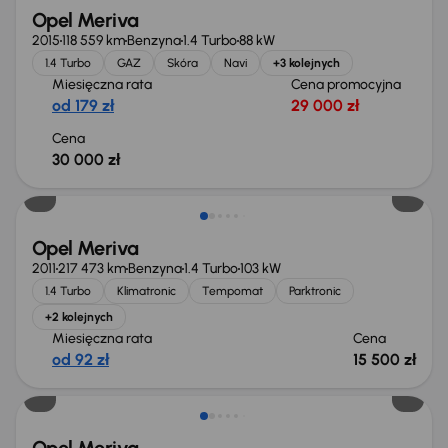
Opel Meriva
2015
118 559 km
Benzyna
1.4 Turbo
88 kW
1.4 Turbo
GAZ
Skóra
Navi
+3 kolejnych
Miesięczna rata
Cena promocyjna
od 179 zł
29 000 zł
Cena
30 000 zł
Opel Meriva
2011
217 473 km
Benzyna
1.4 Turbo
103 kW
1.4 Turbo
Klimatronic
Tempomat
Parktronic
+2 kolejnych
Miesięczna rata
Cena
od 92 zł
15 500 zł
Taniej o 1 000 zł