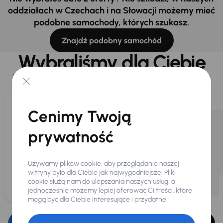
oddziałach w Czechach i na Słowacji możemy mieć
podobne samochody, których szukasz.
Znajdź podobny samochód
Wybraliśmy dla Ciebie
Wybieramy dla Ciebie
najlepsze pojazdy
z naszej oferty. Kupimy
dla Ciebie
do 400 pojazdów
każdego dnia.
Cenimy Twoją
prywatność
Używamy plików cookie, aby przeglądanie naszej
witryny było dla Ciebie jak najwygodniejsze. Pliki
cookie służą nam do ulepszania naszych usług, a
jednocześnie możemy lepiej oferować Ci treści, które
mogą być dla Ciebie interesujące i przydatne.