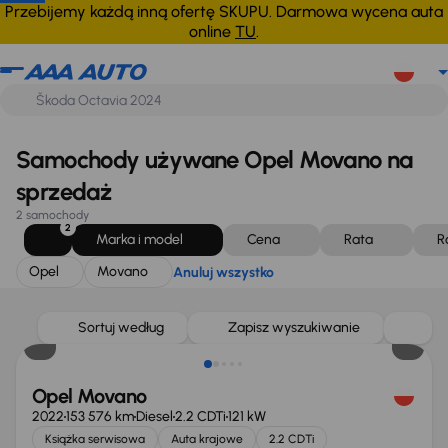
Opel
Movano
Anuluj wszystko
Przebijemy każdą inną ofertę SKUPU. Darmowa wycena auta
online
TU
.
Samochody używane Opel Movano na
sprzedaż
2 samochody
2
Marka i model
Cena
Rata
R
Opel
Movano
Anuluj wszystko
Taniej o 3 000 zł
Sortuj według
Zapisz wyszukiwanie
Opel Movano
2022
153 576 km
Diesel
2.2 CDTi
121 kW
Książka serwisowa
Auta krajowe
2.2 CDTi