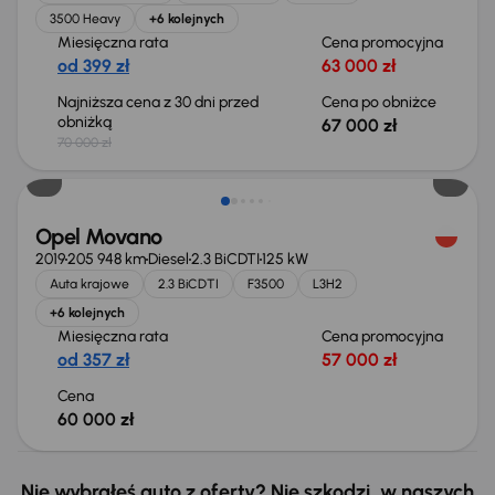
3500 Heavy
+6 kolejnych
Miesięczna rata
Cena promocyjna
od 399 zł
63 000 zł
Najniższa cena z 30 dni przed
Cena po obniżce
obniżką
67 000 zł
70 000 zł
Możliwość odliczenia VAT
Opel Movano
2019
205 948 km
Diesel
2.3 BiCDTI
125 kW
Auta krajowe
2.3 BiCDTI
F3500
L3H2
+6 kolejnych
Miesięczna rata
Cena promocyjna
od 357 zł
57 000 zł
Cena
60 000 zł
Nie wybrałeś auto z oferty? Nie szkodzi, w naszych