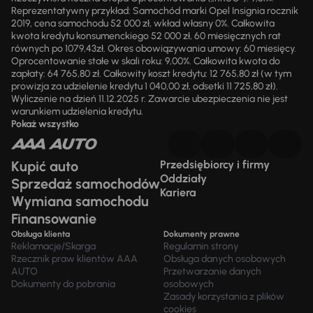
Reprezentatywny przykład: Samochód marki Opel Insignia rocznik
2019, cena samochodu 52 000 zł, wkład własny 0%. Całkowita
kwota kredytu konsumenckiego 52 000 zł, 60 miesięcznych rat
równych po 1079,43zł. Okres obowiązywania umowy: 60 miesięcy.
Oprocentowanie stałe w skali roku: 9,00%. Całkowita kwota do
zapłaty: 64 765,80 zł. Całkowity koszt kredytu: 12 765,80 zł (w tym
prowizja za udzielenie kredytu 1 040,00 zł, odsetki 11 725,80 zł).
Wyliczenie na dzień 11.12.2025 r. Zawarcie ubezpieczenia nie jest
warunkiem udzielenia kredytu.
Pokaż wszystko
Kupić auto
Przedsiębiorcy i firmy
Oddziały
Sprzedaż samochodów
Kariera
Wymiana samochodu
Finansowanie
Obsługa klienta
Dokumenty prawne
Reklamacje/Skarga
Regulamin strony
Rzecznik praw klientów AAA
Obsługa danych osobowych
AUTO
Przetwarzanie danych
Dokumenty do pobrania
osobowych
Zasady korzystania z plików
cookies