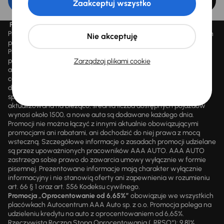
Edytuj filtr
Zaakceptuj wszystko
Promocja „Letnie przeceny aż 1500 aut”
Promocja „Letnie przeceny aż 1500 aut” obowiązuje we wszystkich
Nie akceptuję
placówkach Autocentrum AAA AUTO Sp. z o.o. („AAA AUTO”).
Promocja polega na możliwości nabycia wybranych pojazdów
przecenionych, wskazanych w serwisie internetowym
Zarządzaj plikami cookie
aaaauto.pl/promocja, ze zniżką uwidocznioną w prezentowanej
cenie. Zniżka jest obliczana jako różnica pomiędzy najniższą ceną
danego pojazdu z 30 dni przed obniżką a jego aktualną ceną
sprzedaży. Liczba samochodów objętych promocją jest zmienna i
aktualizowana na bieżąco; średnia liczba dostępnych pojazdów
wynosi około 1500, a nowe auta są dodawane każdego dnia.
Promocji nie można łączyć z innymi aktualnie obowiązującymi
promocjami ani rabatami, ani dochodzić do niej prawa z mocą
wsteczną. Szczegółowe informacje o zasadach promocji udzielane
są przez upoważnionych pracowników AAA AUTO. AAA AUTO
zastrzega sobie prawo do zawarcia umowy wyłącznie w formie
pisemnej. Prezentowane informacje mają charakter wyłącznie
informacyjny i nie stanowią oferty ani zapewnienia w rozumieniu
art. 66 § 1 oraz art. 556 Kodeksu cywilnego.
Promocja „Oprocentowanie od 6,65%”
obowiązuje we wszystkich
placówkach Autocentrum AAA Auto sp. z o.o. Promocja polega na
udzieleniu kredytu na auto z oprocentowaniem od 6,65%.
Rzeczywista Roczna Stopa Oprocentowania („RRSO“): 9,81%.