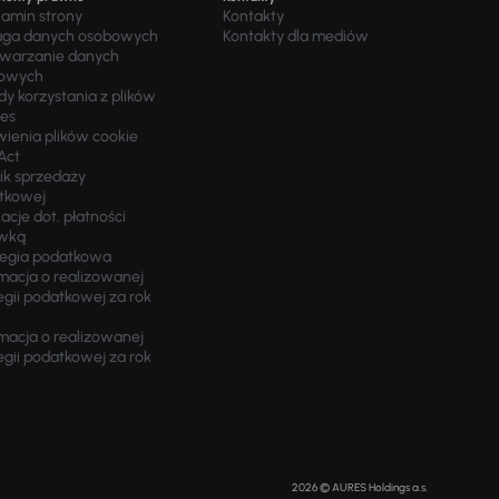
lamin strony
Kontakty
uga danych osobowych
Kontakty dla mediów
twarzanie danych
owych
y korzystania z plików
ies
wienia plików cookie
Act
ik sprzedaży
tkowej
acje dot. płatności
wką
tegia podatkowa
macja o realizowanej
egii podatkowej za rok
macja o realizowanej
egii podatkowej za rok
2026 © AURES Holdings a.s.