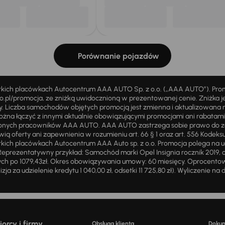
Porównanie pojazdów
stkich placówkach Autocentrum AAA AUTO Sp. z o.o. („AAA AUTO”). Pr
pl/promocja, ze zniżką uwidocznioną w prezentowanej cenie. Zniżka je
ży. Liczba samochodów objętych promocją jest zmienna i aktualizowana 
ożna łączyć z innymi aktualnie obowiązującymi promocjami ani rabatam
żnionych pracowników AAA AUTO. AAA AUTO zastrzega sobie prawo do 
ią oferty ani zapewnienia w rozumieniu art. 66 § 1 oraz art. 556 Kodeks
ich placówkach Autocentrum AAA Auto sp. z o.o. Promocja polega na ud
eprezentatywny przykład: Samochód marki Opel Insignia rocznik 2019, 
ch po 1079,43zł. Okres obowiązywania umowy: 60 miesięcy. Oprocentowan
zja za udzielenie kredytu 1 040,00 zł, odsetki 11 725,80 zł). Wyliczenie n
orcy i firmy
Obsługa klienta
Doku