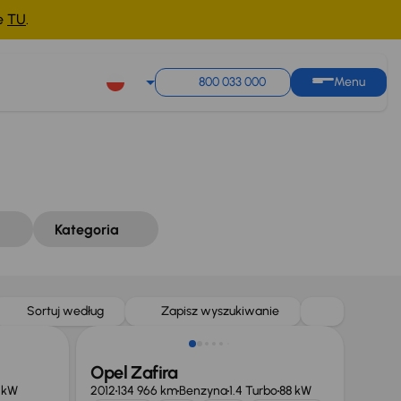
ne
TU
.
Sortuj według
Zapisz wyszukiwanie
800 033 000
Menu
Kategoria
Taniej o 500 zł
Sortuj według
Zapisz wyszukiwanie
Opel Zafira
 kW
2012
134 966 km
Benzyna
1.4 Turbo
88 kW