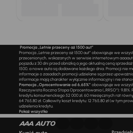
Promocja „Letnie przeceny aż 1500 aut”
Promocja „Letnie przeceny aż 1500 aut” obowiązuje we wszy
przecenionych, wskazanych w serwisie internetowym aaaauto.
pojazdu z 30 dni przed obniżką a jego aktualną ceną sprzeda
1500, a nowe auta są dodawane każdego dnia. Promocji nie m
informacje o zasadach promocji udzielane są przez upowa
informacje mają charakter wyłącznie informacyjny i nie stanow
Promocja „Oprocentowanie od 6,65%”
obowiązuje we wszystk
Rzeczywista Roczna Stopa Oprocentowania („RRSO“): 9,81%. R
kredytu konsumenckiego 52 000 zł, 60 miesięcznych rat równy
64 765,80 zł. Całkowity koszt kredytu: 12 765,80 zł (w tym prowi
udzielenia kredytu.
Pokaż wszystko
Przedsiębi