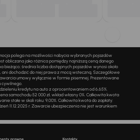
omocja polega na możliwości nabycia wybranych pojazdów
st obliczana jako różnica pomiędzy najniższą ceną danego
na bieżąco; średnia liczba dostępnych pojazdów wynosi około
i, ani dochodzić do niej prawa z mocą wsteczną. Szczegółowe
zawarcia umowy wyłącznie w formie pisemnej. Prezentowane
u cywilnego.
zieleniu kredytu na auto z oprocentowaniem od 6,65%.
cena samochodu 52 000 zł, wkład własny 0%. Całkowita kwota
ie stałe w skali roku: 9,00%. Całkowita kwota do zapłaty:
a dzień 11.12.2025 r. Zawarcie ubezpieczenia nie jest warunkiem
menty prawne
Kontakty