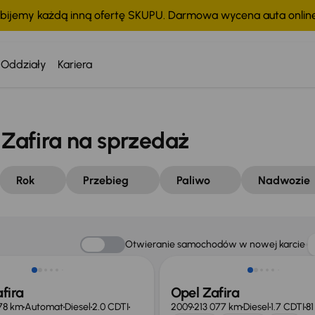
bijemy każdą inną ofertę SKUPU. Darmowa wycena auta onli
Oddziały
Kariera
afira na sprzedaż
Rok
Przebieg
Paliwo
Nadwozie
 skupione
Otwieranie samochodów w nowej karcie
fira
Opel Zafira
78 km
Automat
Diesel
2.0 CDTI
2009
213 077 km
Diesel
1.7 CDTI
81