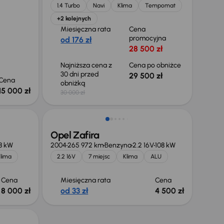
1.4 Turbo
Navi
Klima
Tempomat
+2 kolejnych
Miesięczna rata
Cena
promocyjna
od 176 zł
28 500 zł
Najniższa cena z
Cena po obniżce
30 dni przed
29 500 zł
Cena
obniżką
15 000 zł
30 000 zł
Opel Zafira
8 kW
2004
265 972 km
Benzyna
2.2 16V
108 kW
lima
2.2 16V
7 miejsc
Klima
ALU
Cena
Miesięczna rata
Cena
8 000 zł
od 33 zł
4 500 zł