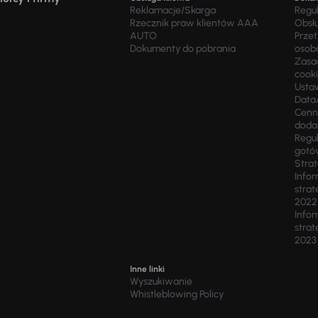
Reklamacje/Skarga
Regu
Rzecznik praw klientów AAA
Obsł
AUTO
Prze
Dokumenty do pobrania
osob
Zasad
cook
Usta
Data
Cenn
doda
Regul
gotó
Stra
Infor
strat
2022
Infor
strat
2023
Inne linki
Wyszukiwanie
Whistleblowing Policy