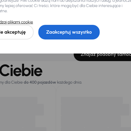
odniejsze. Pliki cookie służą nam do ulepszania naszych usług, a jednocz
23 000 zł
Najniższa cena z
Cena po
 lepiej oferować Ci treści, które mogą być dla Ciebie interesujące i
30 dni przed
39 500
atne.
obniżką
0 zł
40 000 zł
zaj plikami cookie
ie akceptuję
Zaakceptuj wszystko
łeś auto z oferty? Nie szkodzi, w naszych oddziałach
samochody, których sz
Znajdź podobny samo
Ciebie
my dla Ciebie
do 400 pojazdów
każdego dnia.