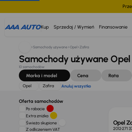
Prze
Szukam:
Opel
Zafira
Anuluj wszystko
Kup
Sprzedaj / Wymień
Finansowanie
Samochody używane
Opel
Zafira
Samochody używane Opel Z
10 samochodów
Marka i model
Cena
Rata
Opel
Zafira
Anuluj wszystko
Świeżo
Oferta samochodów
Po rabacie
Extra zniżka
Opel Za
Świeżo skupione
2012
271 3
Z odliczeniem VAT