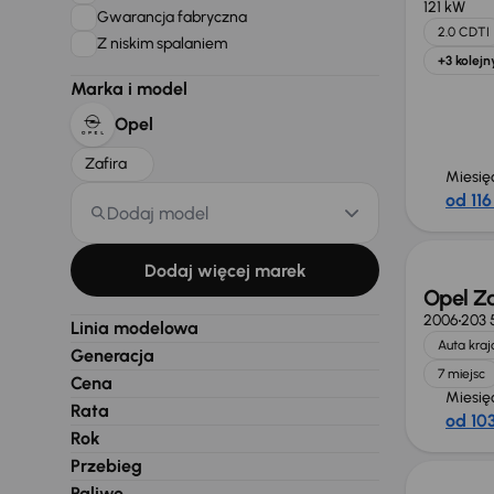
121 kW
Gwarancja fabryczna
2.0 CDTI
Z niskim spalaniem
+3 kolejn
Marka i model
Opel
Zafira
Miesię
od 116
Dodaj model
Świeżo
Dodaj więcej marek
Opel Za
2006
203 
Linia modelowa
Auta kra
Generacja
7 miejsc
Cena
Miesię
Rata
od 103
Taniej 
Rok
Przebieg
Paliwo