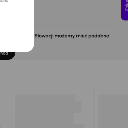
eśnie
 obniżce
 zł
 w Czechach i na Słowacji możemy mieć podobne
ukasz.
chód