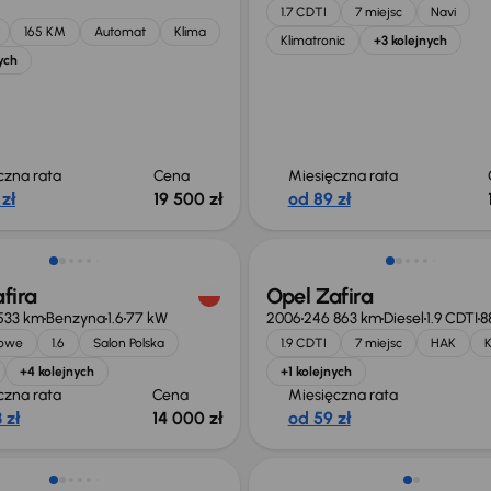
1.7 CDTI
7 miejsc
Navi
165 KM
Automat
Klima
Klimatronic
+3 kolejnych
ych
czna rata
Cena
Miesięczna rata
 zł
19 500 zł
od 89 zł
 skupione
fira
Opel Zafira
533 km
Benzyna
1.6
77 kW
2006
246 863 km
Diesel
1.9 CDTI
8
jowe
1.6
Salon Polska
1.9 CDTI
7 miejsc
HAK
K
+4 kolejnych
+1 kolejnych
czna rata
Cena
Miesięczna rata
 zł
14 000 zł
od 59 zł
o 1 000 zł