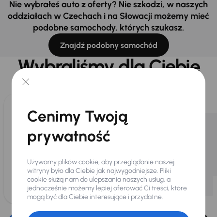
Nie wybrałeś auto z oferty? Nie szkodzi, w naszych
oddziałach w Czechach i na Słowacji możemy mieć
podobne samochody, których szukasz.
Znajdź podobny samochód
Wybraliśmy dla Ciebie
Wybieramy dla Ciebie
najlepsze pojazdy
z naszej oferty. Kupimy
dla Ciebie
do 400 pojazdów
każdego dnia.
Cenimy Twoją
prywatność
Używamy plików cookie, aby przeglądanie naszej
witryny było dla Ciebie jak najwygodniejsze. Pliki
cookie służą nam do ulepszania naszych usług, a
jednocześnie możemy lepiej oferować Ci treści, które
mogą być dla Ciebie interesujące i przydatne.