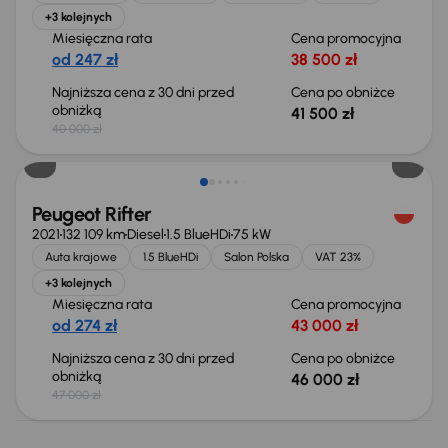
+3 kolejnych
Miesięczna rata
Cena promocyjna
od 247 zł
38 500 zł
Najniższa cena z 30 dni przed
Cena po obniżce
obniżką
41 500 zł
40 000 zł
Taniej o 1 000 zł
Peugeot Rifter
2021
132 109 km
Diesel
1.5 BlueHDi
75 kW
Auta krajowe
1.5 BlueHDi
Salon Polska
VAT 23%
+3 kolejnych
Miesięczna rata
Cena promocyjna
od 274 zł
43 000 zł
Najniższa cena z 30 dni przed
Cena po obniżce
obniżką
46 000 zł
47 000 zł