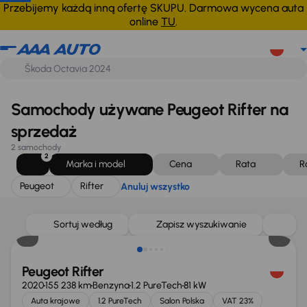
Peugeot
Rifter
Anuluj wszystko
Przebijemy każdą inną ofertę SKUPU. Darmowa wycena auta
online
TU
.
Samochody używane Peugeot Rifter na
sprzedaż
2 samochody
2
Marka i model
Cena
Rata
R
Peugeot
Rifter
Anuluj wszystko
Świeżo skupione
Sortuj według
Zapisz wyszukiwanie
Peugeot Rifter
2020
155 238 km
Benzyna
1.2 PureTech
81 kW
Auta krajowe
1.2 PureTech
Salon Polska
VAT 23%