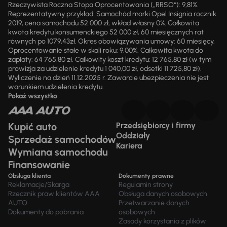
Rzeczywista Roczna Stopa Oprocentowania („RRSO“): 9,81%.
Reprezentatywny przykład: Samochód marki Opel Insignia rocznik
2019, cena samochodu 52 000 zł, wkład własny 0%. Całkowita
kwota kredytu konsumenckiego 52 000 zł, 60 miesięcznych rat
równych po 1079,43zł. Okres obowiązywania umowy: 60 miesięcy.
Oprocentowanie stałe w skali roku: 9,00%. Całkowita kwota do
zapłaty: 64 765,80 zł. Całkowity koszt kredytu: 12 765,80 zł (w tym
prowizja za udzielenie kredytu 1 040,00 zł, odsetki 11 725,80 zł).
Wyliczenie na dzień 11.12.2025 r. Zawarcie ubezpieczenia nie jest
warunkiem udzielenia kredytu.
Pokaż wszystko
Kupić auto
Przedsiębiorcy i firmy
Oddziały
Sprzedaż samochodów
Kariera
Wymiana samochodu
Finansowanie
Obsługa klienta
Dokumenty prawne
Reklamacje/Skarga
Regulamin strony
Rzecznik praw klientów AAA
Obsługa danych osobowych
AUTO
Przetwarzanie danych
Dokumenty do pobrania
osobowych
Zasady korzystania z plików