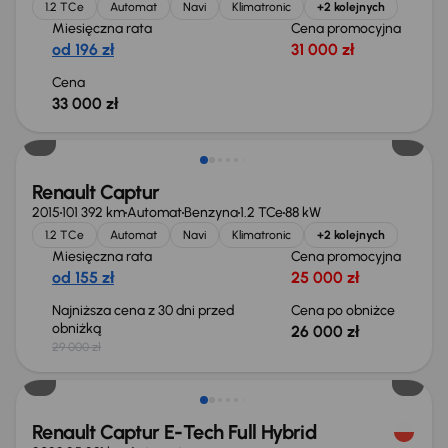
1.2 TCe
Automat
Navi
Klimatronic
+2 kolejnych
Miesięczna rata
Cena promocyjna
od 196 zł
31 000 zł
Cena
33 000 zł
Taniej o 3 000 zł
Renault Captur
2015
101 392 km
Automat
Benzyna
1.2 TCe
88 kW
1.2 TCe
Automat
Navi
Klimatronic
+2 kolejnych
Miesięczna rata
Cena promocyjna
od 155 zł
25 000 zł
Najniższa cena z 30 dni przed
Cena po obniżce
obniżką
26 000 zł
29 000 zł
Od nowego taniej o 49 999 zł
Renault Captur E-Tech Full Hybrid