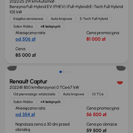
2022
25 291 km
Automat
Benzyna Full-Hybrid EV (FHEV) (Full-Hybrid)
E-Tech Full Hybrid
105 kW
Książka serwisowa
Auta krajowe
E-Tech Full Hybrid
Salon Polska
+8 kolejnych
Miesięczna rata
Cena promocyjna
od 506 zł
81 000 zł
Cena
85 000 zł
Możliwość odliczenia VAT
Renault Captur
2022
81 850 km
Benzyna
1.0 TCe
67 kW
Od pierwszego właściciela
Auta krajowe
1.0 TCe
Salon Polska
+4 kolejnych
Miesięczna rata
Cena promocyjna
od 354 zł
56 500 zł
Najniższa cena z 30 dni przed
Cena po obniżce
obniżką
59 500 zł