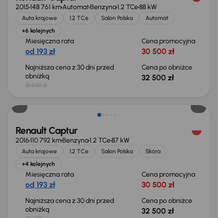
2015
148 761 km
Automat
Benzyna
1.2 TCe
88 kW
Auta krajowe
1.2 TCe
Salon Polska
Automat
+6 kolejnych
Miesięczna rata
Cena promocyjna
od 193 zł
30 500 zł
Najniższa cena z 30 dni przed
Cena po obniżce
obniżką
32 500 zł
31 500 zł
Taniej o 1 000 zł
Renault Captur
2016
110 792 km
Benzyna
1.2 TCe
87 kW
Auta krajowe
1.2 TCe
Salon Polska
Skóra
+4 kolejnych
Miesięczna rata
Cena promocyjna
od 193 zł
30 500 zł
Najniższa cena z 30 dni przed
Cena po obniżce
obniżką
32 500 zł