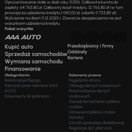
Oprocentowanie stałe w skali roku: 9,00%. Całkowita kwota do
zapłaty: 64 765,80 zł. Całkowity koszt kredytu: 12 765,80 zł (w tym
prowizja za udzielenie kredytu 1 040,00 zł, odsetki 11 725,80 zł).
Wyliczenie na dzień 11.12.2025 r. Zawarcie ubezpieczenia nie jest
warunkiem udzielenia kredytu.
Pokaż wszystko
Kupić auto
Przedsiębiorcy i firmy
Oddziały
Sprzedaż samochodów
Kariera
Wymiana samochodu
Finansowanie
Obsługa klienta
Dokumenty prawne
Reklamacje/Skarga
Regulamin strony
Rzecznik praw klientów AAA
Obsługa danych osobowych
AUTO
Przetwarzanie danych
Dokumenty do pobrania
osobowych
Zasady korzystania z plików
cookies
Ustawienia plików cookie
DataAct
Cennik sprzedaży dodatkowej
Regulacje dot. płatności