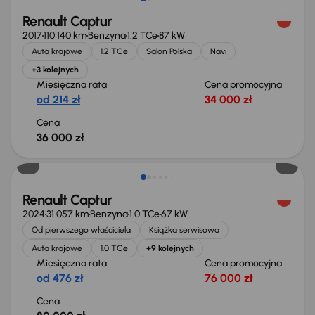
Renault Captur
2017
110 140 km
Benzyna
1.2 TCe
87 kW
Auta krajowe
1.2 TCe
Salon Polska
Navi
+3 kolejnych
Miesięczna rata
Cena promocyjna
od 214 zł
34 000 zł
Cena
36 000 zł
Od nowego taniej o 17 999 zł
Renault Captur
2024
31 057 km
Benzyna
1.0 TCe
67 kW
Od pierwszego właściciela
Książka serwisowa
Auta krajowe
1.0 TCe
+9 kolejnych
Miesięczna rata
Cena promocyjna
od 476 zł
76 000 zł
Cena