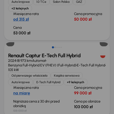
Auta krajowe
1.0 TCe
Salon Polska
GAZ
+2 kolejnych
Miesięczna rata
Cena promocyjna
od 315 zł
50 000 zł
Cena
53 000 zł
Taniej o 2 000 zł
Renault Captur E-Tech Full Hybrid
2024
18 973 km
Automat
Benzyna Full-Hybrid EV (FHEV) (Full-Hybrid)
E-Tech Full Hybrid
105 kW
Od pierwszego właściciela
Książka serwisowa
Auta krajowe
E-Tech Full Hybrid
+9 kolejnych
Miesięczna rata
Cena promocyjna
na miarę
99 000 zł
Najniższa cena z 30 dni przed
Cena po obniżce
obniżką
103 000 zł
105 000 zł
Od nowego taniej o 12 000 zł