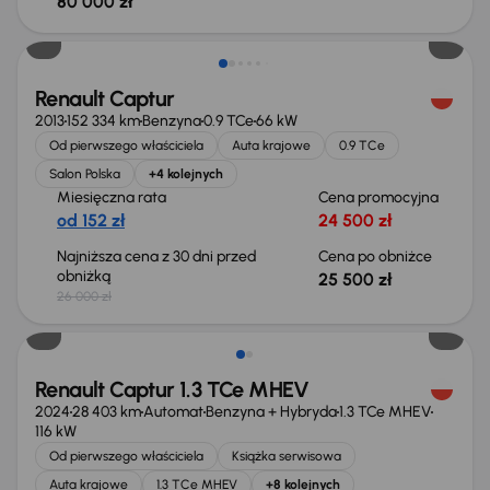
80 000 zł
Taniej o 500 zł
Renault Captur
2013
152 334 km
Benzyna
0.9 TCe
66 kW
Od pierwszego właściciela
Auta krajowe
0.9 TCe
Salon Polska
+4 kolejnych
Miesięczna rata
Cena promocyjna
od 152 zł
24 500 zł
Najniższa cena z 30 dni przed
Cena po obniżce
obniżką
25 500 zł
26 000 zł
Od nowego taniej o 26 899 zł
Renault Captur 1.3 TCe MHEV
2024
28 403 km
Automat
Benzyna + Hybryda
1.3 TCe MHEV
116 kW
Od pierwszego właściciela
Książka serwisowa
Auta krajowe
1.3 TCe MHEV
+8 kolejnych