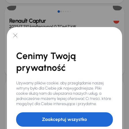
Renault Captur
2025
17 210 km
Benzyna
1.0 TCe
67 kW
Od pierwszego właściciela
Książka serwisowa
Auta krajowe
1.0 TCe
+9 kolejnych
Miesięczna rata
Cena promocyjna
od 524 zł
84 000 zł
Cenimy Twoją
Cena
prywatność
88 000 zł
Używamy plików cookie, aby przeglądanie naszej
witryny było dla Ciebie jak najwygodniejsze. Pliki
Renault Captur
cookie służą nam do ulepszania naszych usług, a
jednocześnie możemy lepiej oferować Ci treści, które
2014
98 564 km
Automat
Benzyna
1.2 TCe
88 kW
mogą być dla Ciebie interesujące i przydatne.
Auta krajowe
1.2 TCe
Salon Polska
Automat
+4 kolejnych
Zaakceptuj wszystko
Miesięczna rata
Cena promocyjna
od 211 zł
33 500 zł