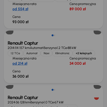
Miesięczna rata
Cena promocyjna
od 554 zł
89 000 zł
Cena
93 000 zł
Renault Captur
2014
114 157 km
Automat
Benzyna
1.2 TCe
88 kW
1.2 TCe
Automat
Navi
Klimatronic
+2 kolejnych
Miesięczna rata
Cena promocyjna
od 214 zł
34 000 zł
Cena
36 000 zł
Od nowego taniej o 47 999 zł
Renault Captur
2024
36 128 km
Benzyna
1.0 TCe
67 kW