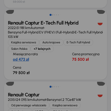
58 000 zł
Renault Captur E-Tech Full Hybrid
2022
51 981 km
Automat
Benzyna Full-Hybrid EV (FHEV) (Full-Hybrid)
E-Tech Full Hybrid
105 kW
Książka serwisowa
Auta krajowe
E-Tech Full Hybrid
Salon Polska
+7 kolejnych
Miesięczna rata
Cena promocyjna
od 473 zł
75 500 zł
Cena
79 500 zł
Renault Captur
2015
124 095 km
Automat
Benzyna
1.2 TCe
87 kW
Od pierwszego właściciela
Książka serwisowa