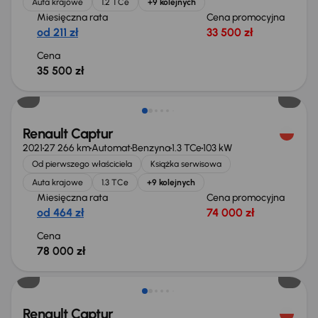
Auta krajowe
1.2 TCe
+9 kolejnych
Miesięczna rata
Cena promocyjna
od 211 zł
33 500 zł
Cena
35 500 zł
Renault Captur
2021
27 266 km
Automat
Benzyna
1.3 TCe
103 kW
Od pierwszego właściciela
Książka serwisowa
Auta krajowe
1.3 TCe
+9 kolejnych
Miesięczna rata
Cena promocyjna
od 464 zł
74 000 zł
Cena
78 000 zł
Możliwość odliczenia VAT
Renault Captur