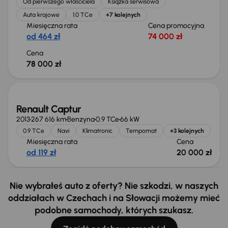
Od pierwszego właściciela
Książka serwisowa
Auta krajowe
1.0 TCe
+7 kolejnych
Miesięczna rata
Cena promocyjna
od 464 zł
74 000 zł
Cena
78 000 zł
Renault Captur
2013
267 616 km
Benzyna
0.9 TCe
66 kW
0.9 TCe
Navi
Klimatronic
Tempomat
+3 kolejnych
Miesięczna rata
Cena
od 119 zł
20 000 zł
Nie wybrałeś auto z oferty? Nie szkodzi, w naszych
oddziałach w Czechach i na Słowacji możemy mieć
podobne samochody, których szukasz.