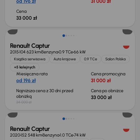
od 196 zł
31 000 zł
Cena
33 000 zł
Taniej o 1 000 zł
Renault Captur
2015
104 623 km
Benzyna
0.9 TCe
66 kW
Książka serwisowa
Auta krajowe
0.9 TCe
Salon Polska
+5 kolejnych
Miesięczna rata
Cena promocyjna
od 196 zł
31 000 zł
Najniższa cena z 30 dni przed
Cena po obniżce
obniżką
33 000 zł
34 000 zł
Renault Captur
2020
152 548 km
Benzyna
1.0 TCe
74 kW