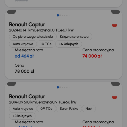
33 500 zł
Od nowego taniej o 36 999 zł
Renault Captur
2024
10 141 km
Benzyna
1.0 TCe
67 kW
Od pierwszego właściciela
Książka serwisowa
Auta krajowe
1.0 TCe
+6 kolejnych
Miesięczna rata
Cena promocyjna
od 464 zł
74 000 zł
Cena
78 000 zł
Renault Captur
2014
109 510 km
Benzyna
0.9 TCe
66 kW
Auta krajowe
0.9 TCe
Salon Polska
Navi
+3 kolejnych
Miesięczna rata
Cena promocyjna