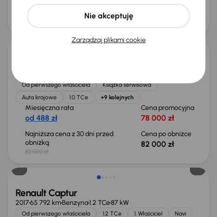
Cena
Nie akceptuję
35 500 zł
Taniej o 1 000 zł
Zarządzaj plikami cookie
Renault Captur
2024
35 724 km
Benzyna
1.0 TCe
67 kW
Od pierwszego właściciela
Książka serwisowa
Auta krajowe
1.0 TCe
+9 kolejnych
Miesięczna rata
Cena promocyjna
od 488 zł
78 000 zł
Najniższa cena z 30 dni przed
Cena po obniżce
obniżką
82 000 zł
83 000 zł
Renault Captur
2017
65 792 km
Benzyna
1.2 TCe
87 kW
Od pierwszego właściciela
1.2 TCe
1. Właściciel
Navi