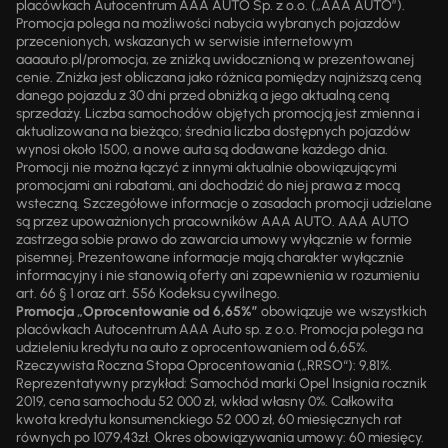
placówkach Autocentrum AAA AUTO Sp. z o.o. („AAA AUTO”).
Promocja polega na możliwości nabycia wybranych pojazdów
przecenionych, wskazanych w serwisie internetowym
aaaauto.pl/promocja, ze zniżką uwidocznioną w prezentowanej
cenie. Zniżka jest obliczana jako różnica pomiędzy najniższą ceną
danego pojazdu z 30 dni przed obniżką a jego aktualną ceną
sprzedaży. Liczba samochodów objętych promocją jest zmienna i
aktualizowana na bieżąco; średnia liczba dostępnych pojazdów
wynosi około 1500, a nowe auta są dodawane każdego dnia.
Promocji nie można łączyć z innymi aktualnie obowiązującymi
promocjami ani rabatami, ani dochodzić do niej prawa z mocą
wsteczną. Szczegółowe informacje o zasadach promocji udzielane
są przez upoważnionych pracowników AAA AUTO. AAA AUTO
zastrzega sobie prawo do zawarcia umowy wyłącznie w formie
pisemnej. Prezentowane informacje mają charakter wyłącznie
informacyjny i nie stanowią oferty ani zapewnienia w rozumieniu
art. 66 § 1 oraz art. 556 Kodeksu cywilnego.
Promocja „Oprocentowanie od 6,65%”
obowiązuje we wszystkich
placówkach Autocentrum AAA Auto sp. z o.o. Promocja polega na
udzieleniu kredytu na auto z oprocentowaniem od 6,65%.
Rzeczywista Roczna Stopa Oprocentowania („RRSO“): 9,81%.
Reprezentatywny przykład: Samochód marki Opel Insignia rocznik
2019, cena samochodu 52 000 zł, wkład własny 0%. Całkowita
kwota kredytu konsumenckiego 52 000 zł, 60 miesięcznych rat
równych po 1079,43zł. Okres obowiązywania umowy: 60 miesięcy.