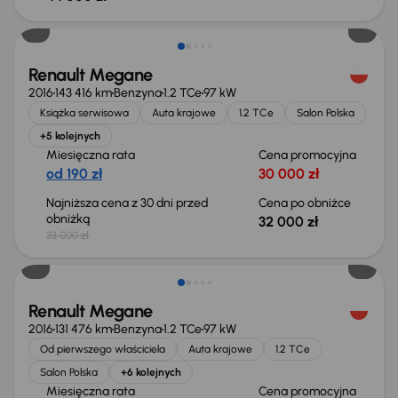
Taniej o 1 000 zł
Renault Megane
2016
143 416 km
Benzyna
1.2 TCe
97 kW
Książka serwisowa
Auta krajowe
1.2 TCe
Salon Polska
+5 kolejnych
Miesięczna rata
Cena promocyjna
od 190 zł
30 000 zł
Najniższa cena z 30 dni przed
Cena po obniżce
obniżką
32 000 zł
33 000 zł
Świeżo skupione
Renault Megane
2016
131 476 km
Benzyna
1.2 TCe
97 kW
Od pierwszego właściciela
Auta krajowe
1.2 TCe
Salon Polska
+6 kolejnych
Miesięczna rata
Cena promocyjna