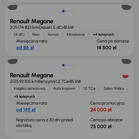
Renault Megane
2011
174 833 km
Diesel
1.5 dCi
81 kW
1.5 dCi
Navi
Xenon
Klimatronic
+4 kolejnych
Miesięczna rata
Cena po obniżce
od 86 zł
14 500 zł
Taniej o 500 zł
Renault Megane
2015
93 105 km
Benzyna
1.2 TCe
85 kW
Książka serwisowa
Auta krajowe
1.2 TCe
Salon Polska
+5 kolejnych
Miesięczna rata
Cena promocyjna
od 149 zł
24 000 zł
Najniższa cena z 30 dni przed
Cena po obniżce
obniżką
25 000 zł
25 500 zł