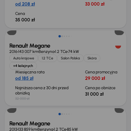
od 208 zł
33 000 zł
Cena
35 000 zł
Taniej o 1 000 zł
Renault Megane
2016
143 007 km
Benzyna
1.2 TCe
74 kW
Auta krajowe
1.2 TCe
Salon Polska
Skóra
+4 kolejnych
Miesięczna rata
Cena promocyjna
od 185 zł
29 000 zł
Najniższa cena z 30 dni przed
Cena po obniżce
obniżką
31 000 zł
32 000 zł
Renault Megane
2013
133 859 km
Benzyna
1.2 TCe
85 kW