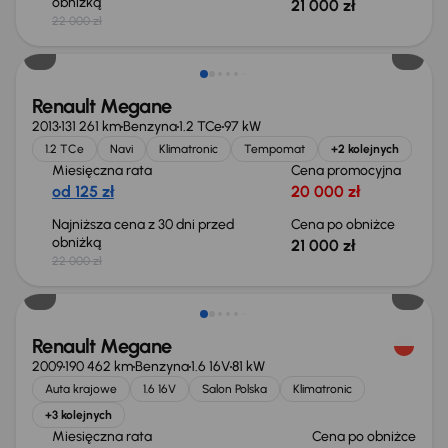
obniżką
21 000 zł
22 000 zł
Taniej o 1 000 zł
Renault Megane
2013
131 261 km
Benzyna
1.2 TCe
97 kW
1.2 TCe
Navi
Klimatronic
Tempomat
+2 kolejnych
Miesięczna rata
Cena promocyjna
od 125 zł
20 000 zł
Najniższa cena z 30 dni przed
Cena po obniżce
obniżką
21 000 zł
22 000 zł
Taniej o 1 000 zł
Renault Megane
2009
190 462 km
Benzyna
1.6 16V
81 kW
Auta krajowe
1.6 16V
Salon Polska
Klimatronic
+3 kolejnych
Miesięczna rata
Cena po obniżce