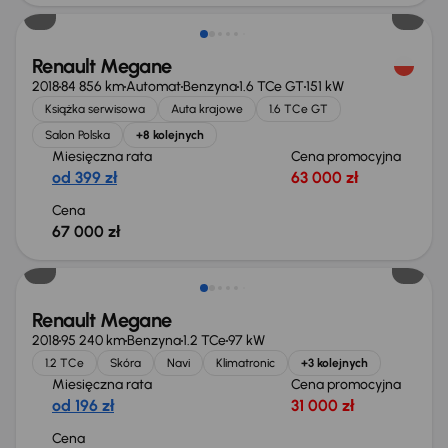
Renault Megane
2018
84 856 km
Automat
Benzyna
1.6 TCe GT
151 kW
Książka serwisowa
Auta krajowe
1.6 TCe GT
Salon Polska
+8 kolejnych
Miesięczna rata
Cena promocyjna
od 399 zł
63 000 zł
Cena
67 000 zł
Renault Megane
2018
95 240 km
Benzyna
1.2 TCe
97 kW
1.2 TCe
Skóra
Navi
Klimatronic
+3 kolejnych
Miesięczna rata
Cena promocyjna
od 196 zł
31 000 zł
Cena