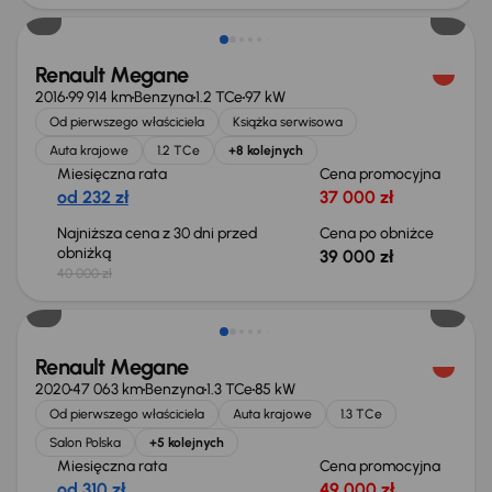
Renault Megane
2016
99 914 km
Benzyna
1.2 TCe
97 kW
Od pierwszego właściciela
Książka serwisowa
Auta krajowe
1.2 TCe
+8 kolejnych
Miesięczna rata
Cena promocyjna
od 232 zł
37 000 zł
Najniższa cena z 30 dni przed
Cena po obniżce
obniżką
39 000 zł
40 000 zł
Renault Megane
2020
47 063 km
Benzyna
1.3 TCe
85 kW
Od pierwszego właściciela
Auta krajowe
1.3 TCe
Salon Polska
+5 kolejnych
Miesięczna rata
Cena promocyjna
od 310 zł
49 000 zł