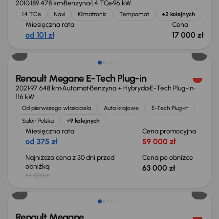
2010
189 478 km
Benzyna
1.4 TCe
96 kW
1.4 TCe
Navi
Klimatronic
Tempomat
+2 kolejnych
Miesięczna rata
Cena
od 101 zł
17 000 zł
Taniej o 1 000 zł
Renault Megane E-Tech Plug-in
2021
97 648 km
Automat
Benzyna + Hybryda
E-Tech Plug-in
116 kW
Od pierwszego właściciela
Auta krajowe
E-Tech Plug-in
Salon Polska
+9 kolejnych
Miesięczna rata
Cena promocyjna
od 375 zł
59 000 zł
Najniższa cena z 30 dni przed
Cena po obniżce
obniżką
63 000 zł
64 000 zł
Taniej o 500 zł
Renault Megane