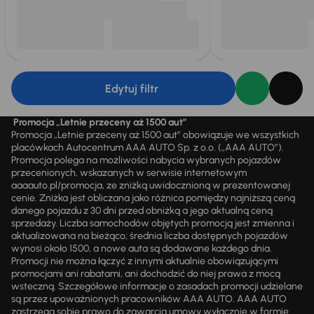
Edytuj filtr
Promocja „Letnie przeceny aż 1500 aut”
Promocja „Letnie przeceny aż 1500 aut” obowiązuje we wszystkich
placówkach Autocentrum AAA AUTO Sp. z o.o. („AAA AUTO”).
Promocja polega na możliwości nabycia wybranych pojazdów
przecenionych, wskazanych w serwisie internetowym
aaaauto.pl/promocja, ze zniżką uwidocznioną w prezentowanej
cenie. Zniżka jest obliczana jako różnica pomiędzy najniższą ceną
danego pojazdu z 30 dni przed obniżką a jego aktualną ceną
sprzedaży. Liczba samochodów objętych promocją jest zmienna i
aktualizowana na bieżąco; średnia liczba dostępnych pojazdów
wynosi około 1500, a nowe auta są dodawane każdego dnia.
Promocji nie można łączyć z innymi aktualnie obowiązującymi
promocjami ani rabatami, ani dochodzić do niej prawa z mocą
wsteczną. Szczegółowe informacje o zasadach promocji udzielane
są przez upoważnionych pracowników AAA AUTO. AAA AUTO
zastrzega sobie prawo do zawarcia umowy wyłącznie w formie