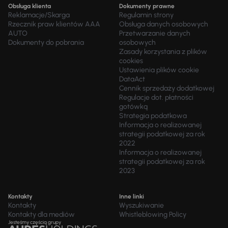
Obsługa klienta
Dokumenty prawne
Reklamacje/Skarga
Regulamin strony
Rzecznik praw klientów AAA
Obsługa danych osobowych
AUTO
Przetwarzanie danych
Dokumenty do pobrania
osobowych
Zasady korzystania z plików
cookies
Ustawienia plików cookie
DataAct
Cennik sprzedaży dodatkowej
Regulacje dot. płatności
gotówką
Strategia podatkowa
Informacja o realizowanej
strategii podatkowej za rok
2022
Informacja o realizowanej
strategii podatkowej za rok
2023
Kontakty
Inne linki
Kontakty
Wyszukiwanie
Kontakty dla mediów
Whistleblowing Policy
Jesteśmy częścią grupy