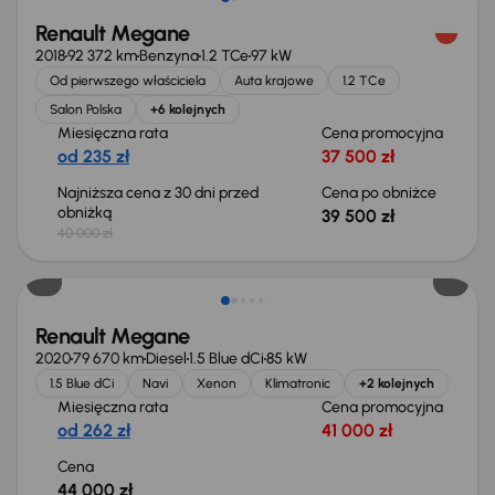
Renault Megane
2018
92 372 km
Benzyna
1.2 TCe
97 kW
Od pierwszego właściciela
Auta krajowe
1.2 TCe
Salon Polska
+6 kolejnych
Miesięczna rata
Cena promocyjna
od 235 zł
37 500 zł
Najniższa cena z 30 dni przed
Cena po obniżce
obniżką
39 500 zł
40 000 zł
Renault Megane
2020
79 670 km
Diesel
1.5 Blue dCi
85 kW
1.5 Blue dCi
Navi
Xenon
Klimatronic
+2 kolejnych
Miesięczna rata
Cena promocyjna
od 262 zł
41 000 zł
Cena
44 000 zł