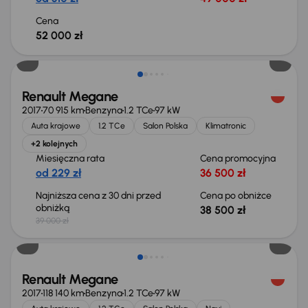
Cena
52 000 zł
Taniej o 500 zł
Renault Megane
2017
70 915 km
Benzyna
1.2 TCe
97 kW
Auta krajowe
1.2 TCe
Salon Polska
Klimatronic
+2 kolejnych
Miesięczna rata
Cena promocyjna
od 229 zł
36 500 zł
Najniższa cena z 30 dni przed
Cena po obniżce
obniżką
38 500 zł
39 000 zł
Renault Megane
2017
118 140 km
Benzyna
1.2 TCe
97 kW