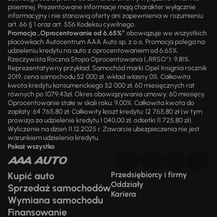
pisemnej. Prezentowane informacje mają charakter wyłącznie
informacyjny i nie stanowią oferty ani zapewnienia w rozumieniu
art. 66 § 1 oraz art. 556 Kodeksu cywilnego.
Promocja „Oprocentowanie od 6,65%”
obowiązuje we wszystkich
placówkach Autocentrum AAA Auto sp. z o.o. Promocja polega na
udzieleniu kredytu na auto z oprocentowaniem od 6,65%.
Rzeczywista Roczna Stopa Oprocentowania („RRSO“): 9,81%.
Reprezentatywny przykład: Samochód marki Opel Insignia rocznik
2019, cena samochodu 52 000 zł, wkład własny 0%. Całkowita
kwota kredytu konsumenckiego 52 000 zł, 60 miesięcznych rat
równych po 1079,43zł. Okres obowiązywania umowy: 60 miesięcy.
Oprocentowanie stałe w skali roku: 9,00%. Całkowita kwota do
zapłaty: 64 765,80 zł. Całkowity koszt kredytu: 12 765,80 zł (w tym
prowizja za udzielenie kredytu 1 040,00 zł, odsetki 11 725,80 zł).
Wyliczenie na dzień 11.12.2025 r. Zawarcie ubezpieczenia nie jest
warunkiem udzielenia kredytu.
Pokaż wszystko
Kupić auto
Przedsiębiorcy i firmy
Oddziały
Sprzedaż samochodów
Kariera
Wymiana samochodu
Finansowanie