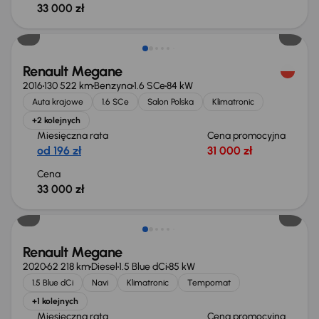
33 000 zł
Renault Megane
2016
130 522 km
Benzyna
1.6 SCe
84 kW
Auta krajowe
1.6 SCe
Salon Polska
Klimatronic
+2 kolejnych
Miesięczna rata
Cena promocyjna
od 196 zł
31 000 zł
Cena
33 000 zł
Renault Megane
2020
62 218 km
Diesel
1.5 Blue dCi
85 kW
1.5 Blue dCi
Navi
Klimatronic
Tempomat
+1 kolejnych
Miesięczna rata
Cena promocyjna