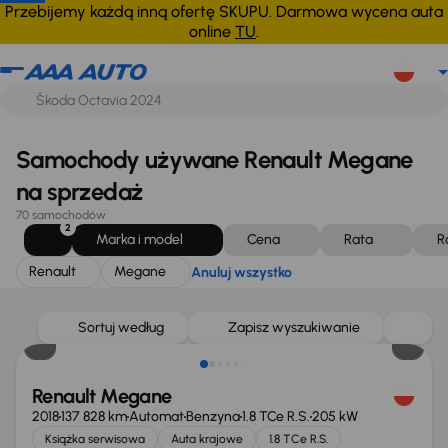
Renault
Megane
Anuluj wszystko
Przebijemy każdą inną ofertę SKUPU. Darmowa wycena auta
online
TU
.
Samochody używane Renault Megane
na sprzedaż
70 samochodów
2
Marka i model
Cena
Rata
R
Renault
Megane
Anuluj wszystko
Taniej o 3 000 zł
Sortuj według
Zapisz wyszukiwanie
Renault Megane
2018
137 828 km
Automat
Benzyna
1.8 TCe R.S.
205 kW
Książka serwisowa
Auta krajowe
1.8 TCe R.S.