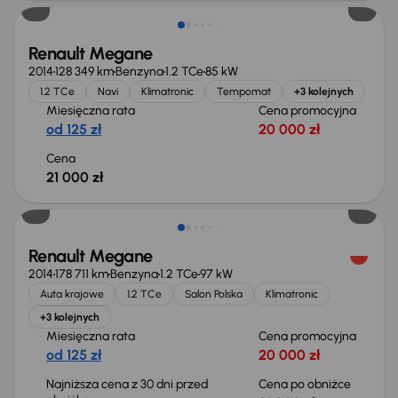
Renault Megane
2014
128 349 km
Benzyna
1.2 TCe
85 kW
1.2 TCe
Navi
Klimatronic
Tempomat
+3 kolejnych
Miesięczna rata
Cena promocyjna
od 125 zł
20 000 zł
Cena
21 000 zł
Taniej o 1 000 zł
Renault Megane
2014
178 711 km
Benzyna
1.2 TCe
97 kW
Auta krajowe
1.2 TCe
Salon Polska
Klimatronic
+3 kolejnych
Miesięczna rata
Cena promocyjna
od 125 zł
20 000 zł
Najniższa cena z 30 dni przed
Cena po obniżce