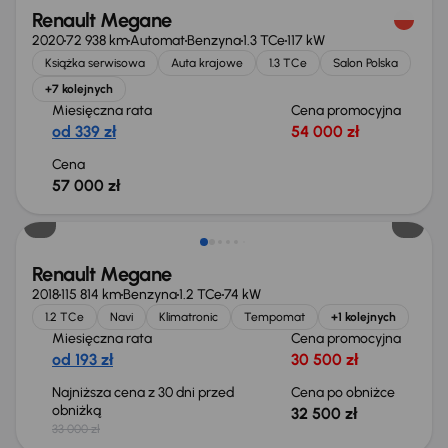
Renault Megane
2020
72 938 km
Automat
Benzyna
1.3 TCe
117 kW
Książka serwisowa
Auta krajowe
1.3 TCe
Salon Polska
+7 kolejnych
Miesięczna rata
Cena promocyjna
od 339 zł
54 000 zł
Cena
57 000 zł
Taniej o 500 zł
Renault Megane
2018
115 814 km
Benzyna
1.2 TCe
74 kW
1.2 TCe
Navi
Klimatronic
Tempomat
+1 kolejnych
Miesięczna rata
Cena promocyjna
od 193 zł
30 500 zł
Najniższa cena z 30 dni przed
Cena po obniżce
obniżką
32 500 zł
33 000 zł
Świeżo skupione