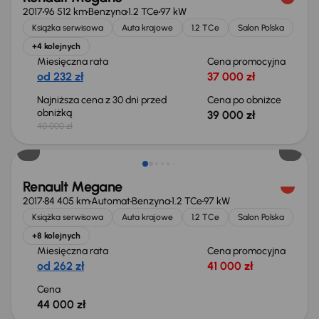
2017
96 512 km
Benzyna
1.2 TCe
97 kW
Książka serwisowa
Auta krajowe
1.2 TCe
Salon Polska
+4 kolejnych
Miesięczna rata
Cena promocyjna
od 232 zł
37 000 zł
Najniższa cena z 30 dni przed
Cena po obniżce
obniżką
39 000 zł
40 000 zł
Renault Megane
2017
84 405 km
Automat
Benzyna
1.2 TCe
97 kW
Książka serwisowa
Auta krajowe
1.2 TCe
Salon Polska
+8 kolejnych
Miesięczna rata
Cena promocyjna
od 262 zł
41 000 zł
Cena
44 000 zł
Taniej o 1 000 zł