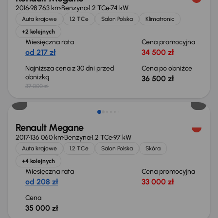
2016
98 763 km
Benzyna
1.2 TCe
74 kW
Auta krajowe
1.2 TCe
Salon Polska
Klimatronic
+2 kolejnych
Miesięczna rata
Cena promocyjna
od 217 zł
34 500 zł
Najniższa cena z 30 dni przed
Cena po obniżce
obniżką
36 500 zł
37 000 zł
Renault Megane
2017
136 060 km
Benzyna
1.2 TCe
97 kW
Auta krajowe
1.2 TCe
Salon Polska
Skóra
+4 kolejnych
Miesięczna rata
Cena promocyjna
od 208 zł
33 000 zł
Cena
35 000 zł