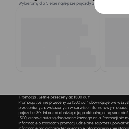
Wybieramy dla Ciebie
najlepsze pojazdy
z naszej oferty. Kupi
Promocja „Letnie przeceny aż 1500 aut”
Promocja „Letnie przeceny aż 1500 aut” obowiązuje we wszy
przecenionych, wskazanych w serwisie internetowym aaaauto.
pojazdu z 30 dni przed obniżką a jego aktualną ceną sprzeda
1500, a nowe auta są dodawane każdego dnia. Promocji nie m
informacje o zasadach promocji udzielane są przez upowa
informacje mają charakter wyłącznie informacyjny i nie stanow