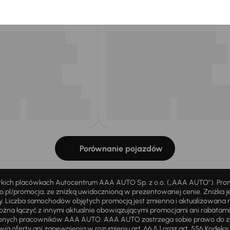
my dla Ciebie
do 400 pojazdów
każdego dnia.
Porównanie pojazdów
stkich placówkach Autocentrum AAA AUTO Sp. z o.o. („AAA AUTO”). Pr
pl/promocja, ze zniżką uwidocznioną w prezentowanej cenie. Zniżka je
ży. Liczba samochodów objętych promocją jest zmienna i aktualizowana 
ożna łączyć z innymi aktualnie obowiązującymi promocjami ani rabatam
żnionych pracowników AAA AUTO. AAA AUTO zastrzega sobie prawo do 
ią oferty ani zapewnienia w rozumieniu art. 66 § 1 oraz art. 556 Kodeks