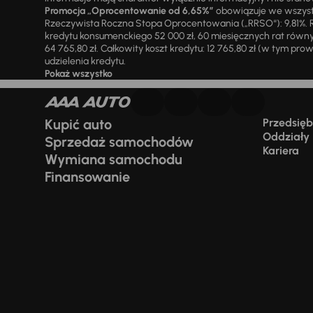
Promocja „Oprocentowanie od 6,65%”
obowiązuje we wszystk
Rzeczywista Roczna Stopa Oprocentowania („RRSO“): 9,81%. R
kredytu konsumenckiego 52 000 zł, 60 miesięcznych rat równy
64 765,80 zł. Całkowity koszt kredytu: 12 765,80 zł (w tym prowi
udzielenia kredytu.
Pokaż wszystko
Kupić auto
Przedsiębi
Oddziały
Sprzedaż samochodów
Kariera
Wymiana samochodu
Finansowanie