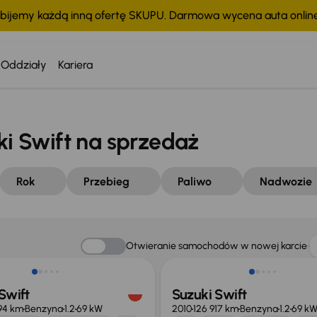
bijemy każdą inną ofertę SKUPU. Darmowa wycena auta onli
Oddziały
Kariera
 Swift na sprzedaż
Rok
Przebieg
Paliwo
Nadwozie
Taniej o 500 zł
Otwieranie samochodów w nowej karcie
Swift
Suzuki Swift
94 km
Benzyna
1.2
69 kW
2010
126 917 km
Benzyna
1.2
69 k