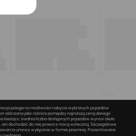
omocja polega na możliwości nabycia wybranych pojazdów
st obliczana jako różnica pomiędzy najniższą ceną danego
na bieżąco; średnia liczba dostępnych pojazdów wynosi około
i, ani dochodzić do niej prawa z mocą wsteczną. Szczegółowe
zawarcia umowy wyłącznie w formie pisemnej. Prezentowane
u cywilnego.