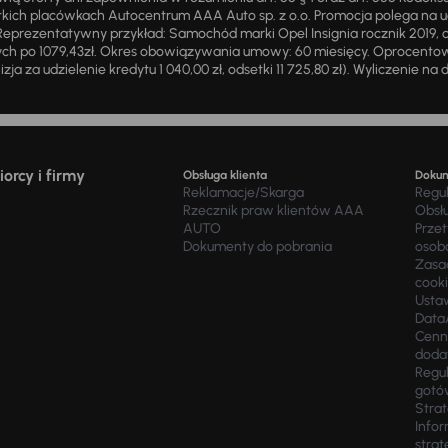
ich placówkach Autocentrum AAA Auto sp. z o.o. Promocja polega na ud
eprezentatywny przykład: Samochód marki Opel Insignia rocznik 2019, 
ch po 1079,43zł. Okres obowiązywania umowy: 60 miesięcy. Oprocentowan
zja za udzielenie kredytu 1 040,00 zł, odsetki 11 725,80 zł). Wyliczenie n
orcy i firmy
Obsługa klienta
Doku
Reklamacje/Skarga
Regu
Rzecznik praw klientów AAA
Obsł
AUTO
Prze
Dokumenty do pobrania
osob
Zasad
cook
Usta
Data
Cenn
doda
Regul
gotó
Stra
Infor
strat