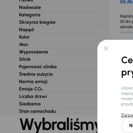
od 387
Nadwozie
Kategoria
Najniż
30 dni
Skrzynia biegów
obniż
Napęd
66 000 
Kolor
Moc
Nie wybra
Wyposażenie
Ce
Silnik
Pojemność silnika
pr
Średnie zużycie
Norma emisji
Używam
Emisje CO₂
najwyg
Liczba drzwi
możemy
Siedzenia
przyd
Stan samochodu
Zarząd
Wybraliśmy dla 
N