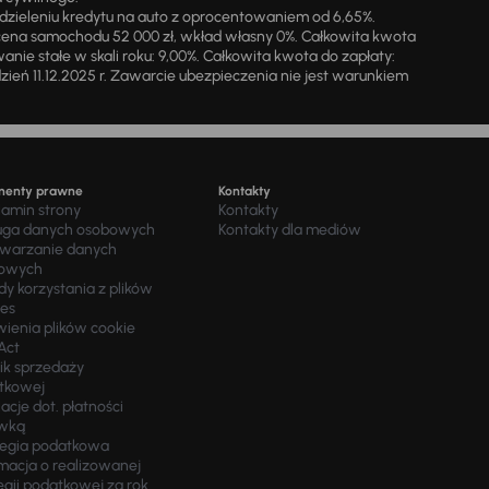
zieleniu kredytu na auto z oprocentowaniem od 6,65%.
cena samochodu 52 000 zł, wkład własny 0%. Całkowita kwota
ie stałe w skali roku: 9,00%. Całkowita kwota do zapłaty:
a dzień 11.12.2025 r. Zawarcie ubezpieczenia nie jest warunkiem
menty prawne
Kontakty
lamin strony
Kontakty
uga danych osobowych
Kontakty dla mediów
twarzanie danych
owych
y korzystania z plików
ies
wienia plików cookie
Act
ik sprzedaży
tkowej
acje dot. płatności
wką
tegia podatkowa
macja o realizowanej
egii podatkowej za rok