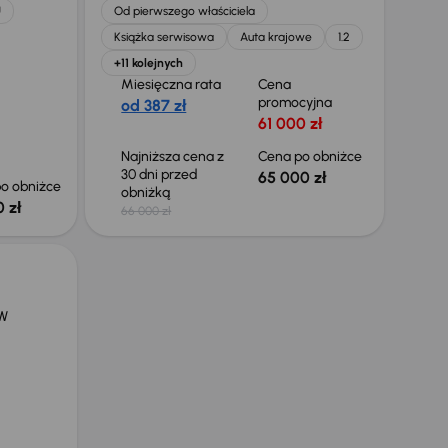
U
Od pierwszego właściciela
Książka serwisowa
Auta krajowe
1.2
+11 kolejnych
Miesięczna rata
Cena
promocyjna
od 387 zł
61 000 zł
Najniższa cena z
Cena po obniżce
30 dni przed
65 000 zł
o obniżce
obniżką
 zł
66 000 zł
kW