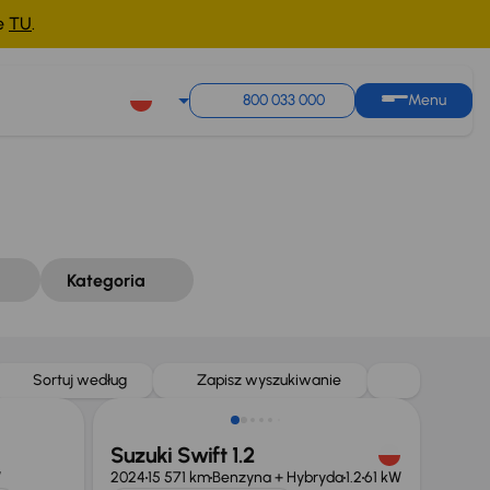
ne
TU
.
Sortuj według
Zapisz wyszukiwanie
800 033 000
Menu
Kategoria
Taniej o 1 000 zł
Sortuj według
Zapisz wyszukiwanie
Suzuki Swift 1.2
W
2024
15 571 km
Benzyna + Hybryda
1.2
61 kW