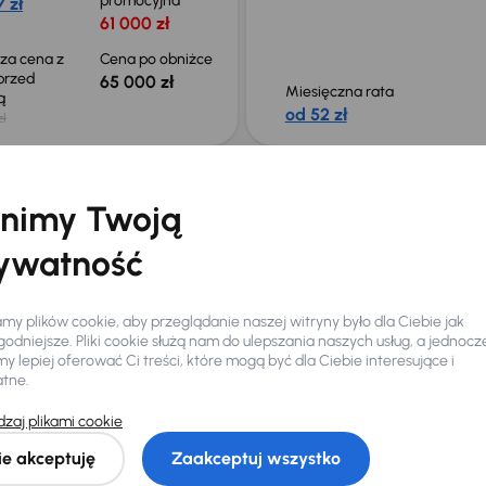
promocyjna
 zł
61 000 zł
sza cena z
Cena po obniżce
 przed
65 000 zł
Miesięczna rata
ką
od 52 zł
zł
łeś auto z oferty? Nie szkodzi, w naszych oddziałach
nimy Twoją
samochody, których sz
Znajdź podobny samo
ywatność
y plików cookie, aby przeglądanie naszej witryny było dla Ciebie jak
odniejsze. Pliki cookie służą nam do ulepszania naszych usług, a jednocz
 lepiej oferować Ci treści, które mogą być dla Ciebie interesujące i
atne.
zaj plikami cookie
Ciebie
ie akceptuję
Zaakceptuj wszystko