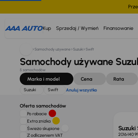
Prze
Szukam:
Suzuki
Swift
Anuluj wszystko
Kup
Sprzedaj / Wymień
Finansowanie
Samochody używane
Suzuki
Swift
Samochody używane Suzuki
5 samochodów
Marka i model
Cena
Rata
Suzuki
Swift
Anuluj wszystko
Oferta samochodów
Po rabacie
Extra zniżka
Suzuki 
Świeżo skupione
2016
140 9
Z odliczeniem VAT