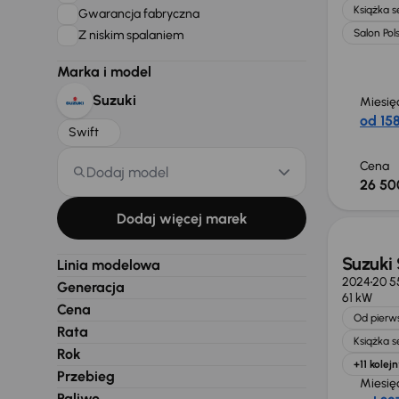
Książka 
Gwarancja fabryczna
Salon Pol
Z niskim spalaniem
Marka i model
Suzuki
Miesię
od 158
Swift
Cena
Dodaj model
26 50
Taniej 
Dodaj więcej marek
Suzuki 
Linia modelowa
2024
20 5
Generacja
61 kW
Cena
Od pierws
Rata
Książka 
Rok
+11 kolej
Przebieg
Miesię
Paliwo