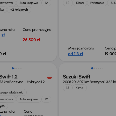
serwisowa
Auta krajowe
1.2
1.2
Klima
Parktronic
AL
ska
+2 kolejnych
czna rata
Cena promocyjna
 zł
25 500 zł
Miesięczna rata
Cena p
0 zł
od 113 zł
19 000
o 1 000 zł
Swift 1.2
Suzuki Swift
53 km
Benzyna + Hybryda
1.2
2008
201 607 km
Benzyna
1.3
68 
1.3
Klima
zego właściciela
serwisowa
Auta krajowe
1.2
nych
czna rata
Cena