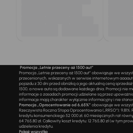
Promocja „Letnie przeceny aż 1500 aut”
Promocja „Letnie przeceny aż 1500 aut” obowiązuje we wszy
przecenionych, wskazanych w serwisie internetowym aaaauto.
pojazdu z 30 dni przed obniżką a jego aktualną ceną sprzeda
1500, a nowe auta są dodawane każdego dnia. Promocji nie m
informacje o zasadach promocji udzielane są przez upowa
informacje mają charakter wyłącznie informacyjny i nie stanow
Promocja „Oprocentowanie od 6,65%”
obowiązuje we wszystk
Rzeczywista Roczna Stopa Oprocentowania („RRSO“): 9,81%. R
kredytu konsumenckiego 52 000 zł, 60 miesięcznych rat równy
64 765,80 zł. Całkowity koszt kredytu: 12 765,80 zł (w tym prowi
udzielenia kredytu.
Pokaż wszystko