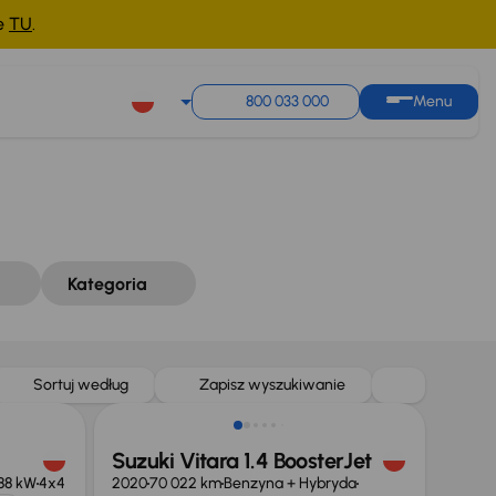
ne
TU
.
Sortuj według
Zapisz wyszukiwanie
800 033 000
Menu
Kategoria
Sortuj według
Zapisz wyszukiwanie
Suzuki Vitara 1.4 BoosterJet
88 kW
4x4
2020
70 022 km
Benzyna + Hybryda