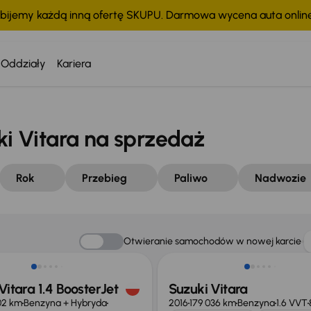
bijemy każdą inną ofertę SKUPU. Darmowa wycena auta onli
Oddziały
Kariera
 Vitara na sprzedaż
Rok
Przebieg
Paliwo
Nadwozie
Otwieranie samochodów w nowej karcie
Vitara 1.4 BoosterJet
Suzuki Vitara
02 km
Benzyna + Hybryda
2016
179 036 km
Benzyna
1.6 VVT