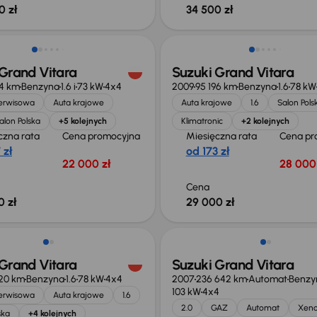
0 zł
34 500 zł
Grand Vitara
Suzuki Grand Vitara
54 km
Benzyna
1.6 i
73 kW
4x4
2009
95 196 km
Benzyna
1.6
78 kW
serwisowa
Auta krajowe
Auta krajowe
1.6
Salon Pols
alon Polska
+5 kolejnych
Klimatronic
+2 kolejnych
czna rata
Cena promocyjna
Miesięczna rata
Cena pr
 zł
od 173 zł
22 000 zł
28 000 
Cena
0 zł
29 000 zł
Grand Vitara
Suzuki Grand Vitara
820 km
Benzyna
1.6
78 kW
4x4
2007
236 642 km
Automat
Benzy
103 kW
4x4
serwisowa
Auta krajowe
1.6
2.0
GAZ
Automat
Xen
ska
+4 kolejnych