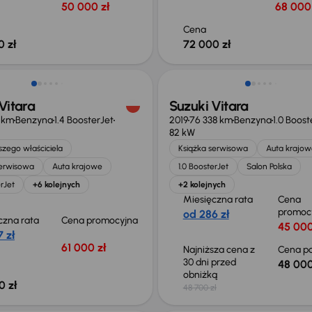
50 000 zł
68 000 
Cena
0 zł
72 000 zł
Taniej o 700 zł
Vitara
Suzuki Vitara
4 km
Benzyna
1.4 BoosterJet
2019
76 338 km
Benzyna
1.0 Boost
82 kW
zego właściciela
Książka serwisowa
Auta krajow
serwisowa
Auta krajowe
1.0 BoosterJet
Salon Polska
erJet
+6 kolejnych
+2 kolejnych
Miesięczna rata
Cena
promoc
od 286 zł
czna rata
Cena promocyjna
45 000
 zł
61 000 zł
Najniższa cena z
Cena po
30 dni przed
48 000
obniżką
0 zł
48 700 zł
Taniej o 1 000 zł