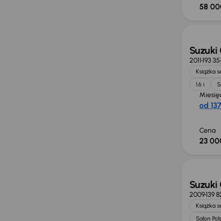
58 00
Suzuki 
2011
193 3
Książka 
1.6 i
S
Miesię
od 137
Cena
23 00
Suzuki 
2009
139 
Książka 
Salon Pol