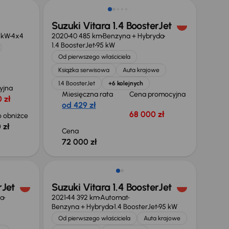
Suzuki Vitara 1.4 BoosterJet
 kW
4x4
2020
40 485 km
Benzyna + Hybryda
1.4 BoosterJet
95 kW
Od pierwszego właściciela
Książka serwisowa
Auta krajowe
1.4 BoosterJet
+6 kolejnych
yjna
Miesięczna rata
Cena promocyjna
 zł
od 429 zł
68 000 zł
 obniżce
 zł
Cena
72 000 zł
ł
rJet
Suzuki Vitara 1.4 BoosterJet
da
2021
44 392 km
Automat
Benzyna + Hybryda
1.4 BoosterJet
95 kW
Od pierwszego właściciela
Auta krajowe