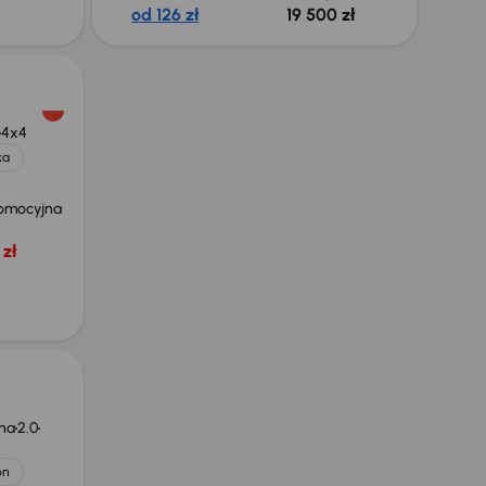
od 126 zł
19 500 zł
4x4
ka
omocyjna
zł
na
2.0
on