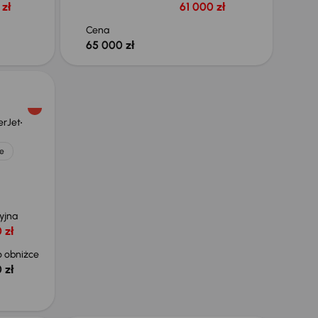
zł
61 000 zł
Cena
65 000 zł
erJet
e
yjna
 zł
 obniżce
 zł