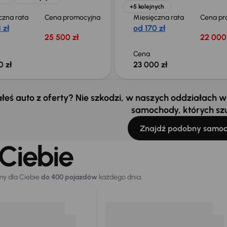
+5 kolejnych
czna rata
Cena promocyjna
Miesięczna rata
Cena pr
 zł
od 170 zł
25 500 zł
22 000 
Cena
0 zł
23 000 zł
łeś auto z oferty? Nie szkodzi, w naszych oddziałach
samochody, których sz
Znajdź podobny samo
Ciebie
my dla Ciebie
do 400 pojazdów
każdego dnia.