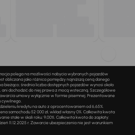
omocja polega na możliwości nabycia wybranych pojazdów
st obliczana jako różnica pomiędzy najniższą ceną danego
na bieżąco; średnia liczba dostępnych pojazdów wynosi około
i, ani dochodzić do niej prawa z mocą wsteczną. Szczegółowe
zawarcia umowy wyłącznie w formie pisemnej. Prezentowane
u cywilnego.
zieleniu kredytu na auto z oprocentowaniem od 6,65%.
cena samochodu 52 000 zł, wkład własny 0%. Całkowita kwota
ie stałe w skali roku: 9,00%. Całkowita kwota do zapłaty:
a dzień 11.12.2025 r. Zawarcie ubezpieczenia nie jest warunkiem