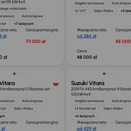
rJet
95 kW
4x4
Książka serwisowa
Auta krajow
zego właściciela
1.6 VVT
Salon Polska
+5 kol
serwisowa
Auta krajowe
erJet
+7 kolejnych
czna rata
Cena promocyjna
Miesięczna rata
Cena pr
 zł
od 286 zł
73 000 zł
45 000 
Cena
0 zł
48 000 zł
Vitara
Suzuki Vitara
8 km
Benzyna
1.0 BoosterJet
2019
76 443 km
Benzyna
1.4 Boos
103 kW
4x4
serwisowa
Auta krajowe
Książka serwisowa
Auta krajow
erJet
Salon Polska
1.4 BoosterJet
Salon Polska
ych
+6 kolejnych
czna rata
Cena promocyjna
Miesięczna rata
Cena pr
 zł
od 429 zł