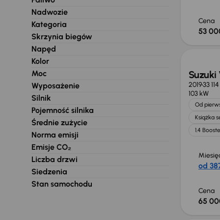
Nadwozie
Cena
Kategoria
53 00
Skrzynia biegów
Napęd
Kolor
Moc
Suzuki 
2019
33 11
Wyposażenie
103 kW
Silnik
Od pierws
Pojemność silnika
Książka 
Średnie zużycie
1.4 Boost
Norma emisji
Emisje CO₂
Miesię
Liczba drzwi
od 387
Siedzenia
Stan samochodu
Cena
65 00