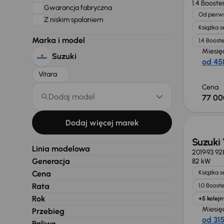
1.4 Booste
Gwarancja fabryczna
Od pierws
Z niskim spalaniem
Książka 
Marka i model
1.4 Boost
Miesię
Suzuki
od 458
Vitara
Cena
Dodaj model
77 00
Dodaj więcej marek
Suzuki 
Linia modelowa
2019
93 92
Generacja
82 kW
Cena
Książka 
Rata
1.0 Boost
Rok
+5 kolejn
Miesię
Przebieg
od 315
Paliwo