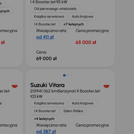
1.4 BoosterJet
95 kW
e
Od pierwszego właściciela
ejnych
Książka serwisowa
Auta krajowe
1.4 BoosterJet
+7 kolejnych
omocyjna
Miesięczna rata
Cena promocyjna
od 411 zł
zł
65 000 zł
Cena
69 000 zł
Suzuki Vitara
terJet
2019
41 062 km
Benzyna
1.4 BoosterJet
103 kW
e
Książka serwisowa
Auta krajowe
1.4 BoosterJet
Salon Polska
+4 kolejnych
omocyjna
Miesięczna rata
Cena promocyjna
od 387 zł