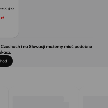
omocyjna
zł
 w Czechach i na Słowacji możemy mieć podobne
ukasz.
chód