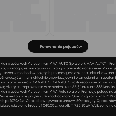
Porównanie pojazdów
stkich placówkach Autocentrum AAA AUTO Sp. z o.o. („AAA AUTO”). Pr
pl/promocja, ze zniżką uwidocznioną w prezentowanej cenie. Zniżka je
ży. Liczba samochodów objętych promocją jest zmienna i aktualizowana 
ożna łączyć z innymi aktualnie obowiązującymi promocjami ani rabatam
żnionych pracowników AAA AUTO. AAA AUTO zastrzega sobie prawo do 
ią oferty ani zapewnienia w rozumieniu art. 66 § 1 oraz art. 556 Kodeks
ich placówkach Autocentrum AAA Auto sp. z o.o. Promocja polega na ud
eprezentatywny przykład: Samochód marki Opel Insignia rocznik 2019, 
ch po 1079,43zł. Okres obowiązywania umowy: 60 miesięcy. Oprocentowan
zja za udzielenie kredytu 1 040,00 zł, odsetki 11 725,80 zł). Wyliczenie n