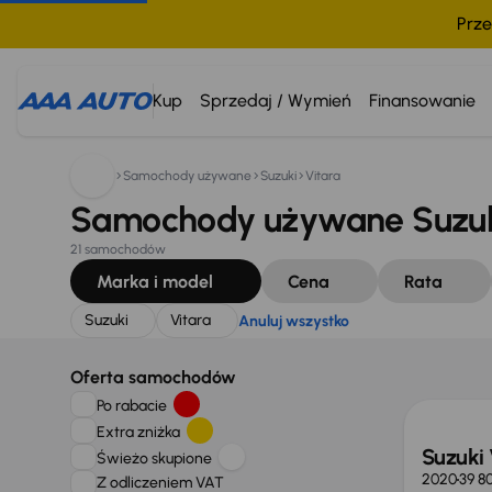
Prze
Szukam:
Suzuki
Vitara
Anuluj wszystko
Kup
Sprzedaj / Wymień
Finansowanie
Samochody używane
Suzuki
Vitara
Samochody używane Suzuki
21 samochodów
Marka i model
Cena
Rata
Suzuki
Vitara
Anuluj wszystko
Oferta samochodów
Po rabacie
Extra zniżka
Suzuki 
Świeżo skupione
2020
39 8
Z odliczeniem VAT