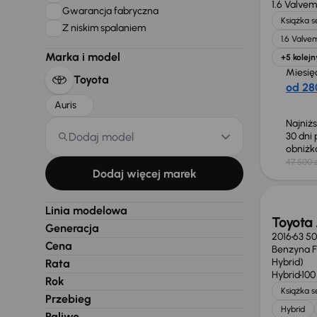
1.6 Valvem
Gwarancja fabryczna
Książka 
Z niskim spalaniem
1.6 Valve
Marka i model
+5 kolejn
Miesię
Toyota
od 28
Auris
Najniż
Dodaj model
30 dni
obniż
47 500 z
Taniej 
Dodaj więcej marek
Linia modelowa
Toyota 
Generacja
2016
63 5
Cena
Benzyna Fu
Hybrid)
Rata
Hybrid
100
Rok
Książka 
Przebieg
Hybrid
Paliwo