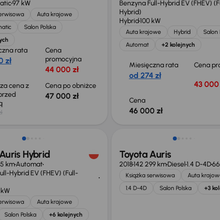
atic
97 kW
Benzyna Full-Hybrid EV (FHEV) (Fu
Hybrid)
serwisowa
Auta krajowe
Hybrid
100 kW
matic
Salon Polska
Auta krajowe
Hybrid
Salon 
ych
Automat
+2 kolejnych
czna rata
Cena
promocyjna
0 zł
Miesięczna rata
Cena pr
44 000 zł
od 274 zł
43 000 
sza cena z
Cena po obniżce
 przed
47 000 zł
Cena
ką
46 000 zł
ł
o 1 000 zł
Auris Hybrid
Toyota Auris
05 km
Automat
2018
142 299 km
Diesel
1.4 D-4D
66
ll-Hybrid EV (FHEV) (Full-
Książka serwisowa
Auta krajow
1.4 D-4D
Salon Polska
+3 ko
 kW
serwisowa
Auta krajowe
Salon Polska
+6 kolejnych