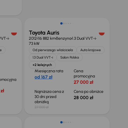
Toyota Auris
 VVT-i
2012
116 882 km
Benzyna
1.3 Dual VVT-i
73 kW
e
Od pierwszego właściciela
Auta krajowe
1.3 Dual VVT-i
Salon Polska
+2 kolejnych
Miesięczna rata
Cena
promocyjna
od 167 zł
omocyjna
27 000 zł
zł
Najniższa cena z
Cena po obniżce
30 dni przed
28 000 zł
obniżką
27 000 zł
Taniej o 500 zł