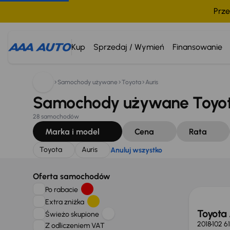
Prze
Szukam:
Toyota
Auris
Anuluj wszystko
Kup
Sprzedaj / Wymień
Finansowanie
Samochody używane
Toyota
Auris
Samochody używane Toyota
28 samochodów
Marka i model
Cena
Rata
Toyota
Auris
Anuluj wszystko
Taniej 
Oferta samochodów
Po rabacie
Extra zniżka
Toyota 
Świeżo skupione
2018
102 6
Z odliczeniem VAT