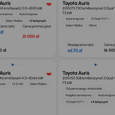
Auris
Toyota Auris
14 km
Diesel
2.0 D-4D
91 kW
2010
173 730 km
Benzyna
1.3 Dual
73 kW
serwisowa
Auta krajowe
Auta krajowe
1.3 Dual VVT-i
Salon Polska
+3 kolejnych
Salon Polska
Klima
czna rata
Cena promocyjna
 zł
21 000 zł
Miesięczna rata
Cena p
0 zł
od 95 zł
16 000
Auris
Toyota Auris
046 km
Diesel
1.4 D-4D
66 kW
2010
153 308 km
Benzyna
1.3 Dual
73 kW
jowe
1.4 D-4D
Salon Polska
Od pierwszego właściciela
Książka serwisowa
Auta krajow
1.3 Dual VVT-i
+4 kolejnych