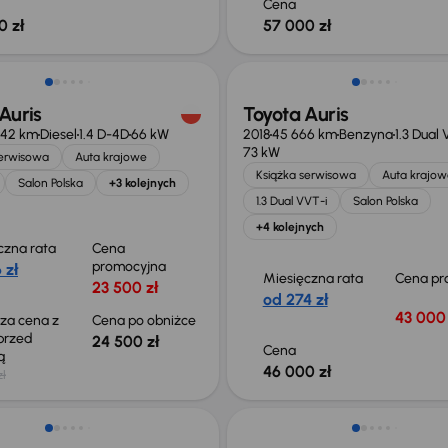
Cena
0 zł
57 000 zł
o 500 zł
Auris
Toyota Auris
542 km
Diesel
1.4 D-4D
66 kW
2018
45 666 km
Benzyna
1.3 Dual
73 kW
serwisowa
Auta krajowe
Książka serwisowa
Auta krajow
Salon Polska
+3 kolejnych
1.3 Dual VVT-i
Salon Polska
+4 kolejnych
czna rata
Cena
promocyjna
 zł
Miesięczna rata
Cena pr
23 500 zł
od 274 zł
43 000 
sza cena z
Cena po obniżce
 przed
24 500 zł
Cena
ką
46 000 zł
zł
 skupione
Taniej o 2 000 zł