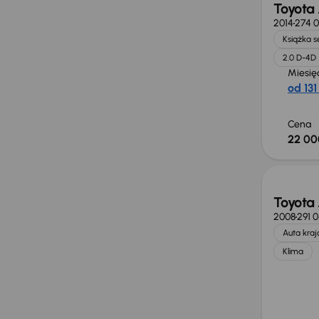
Toyota 
2014
274 0
Książka 
2.0 D-4D
Miesię
od 131
Cena
22 00
Toyota 
2008
291 
Auta kra
Klima