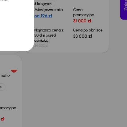
+5 kolejnych
Miesięczna rata
Cena
promocyjna
od 196 zł
omocyjna
31 000 zł
zł
Najniższa cena z
Cena po obniżce
30 dni przed
33 000 zł
obniżką
34 000 zł
ematic
e
omocyjna
zł