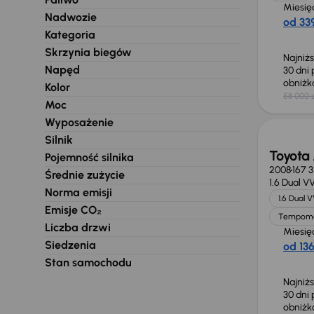
Miesię
Nadwozie
od 339
Kategoria
Skrzynia biegów
Najniż
Napęd
30 dni
obniż
Kolor
58 000 z
Taniej 
Moc
Wyposażenie
Silnik
Toyota 
Pojemność silnika
2008
167 
Średnie zużycie
1.6 Dual V
Norma emisji
1.6 Dual 
Emisje CO₂
Tempom
Liczba drzwi
Miesię
Siedzenia
od 136
Stan samochodu
Najniż
30 dni
obniż