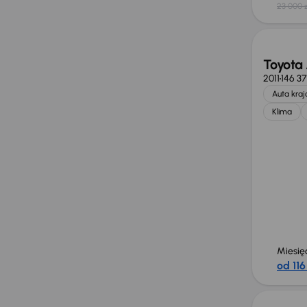
23 000 z
Taniej 
Toyota 
2011
146 3
Auta kra
Klima
Miesię
od 116