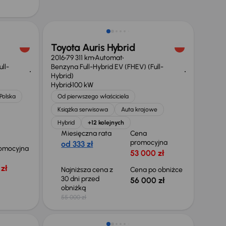
Toyota Auris Hybrid
2016
79 311 km
Automat
ll-
Benzyna Full-Hybrid EV (FHEV) (Full-
Hybrid)
Hybrid
100 kW
Polska
Od pierwszego właściciela
Książka serwisowa
Auta krajowe
Hybrid
+12 kolejnych
Miesięczna rata
Cena
promocyjna
od 333 zł
omocyjna
53 000 zł
zł
Najniższa cena z
Cena po obniżce
30 dni przed
56 000 zł
obniżką
55 000 zł
Taniej o 2 000 zł