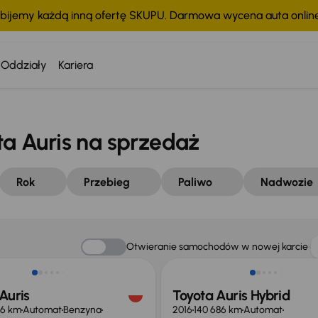
bijemy każdą inną ofertę SKUPU. Darmowa wycena auta onli
Oddziały
Kariera
 Auris na sprzedaż
Rok
Przebieg
Paliwo
Nadwozie
o 500 zł
Otwieranie samochodów w nowej karcie
Auris
Toyota Auris Hybrid
16 km
Automat
Benzyna
2016
140 686 km
Automat