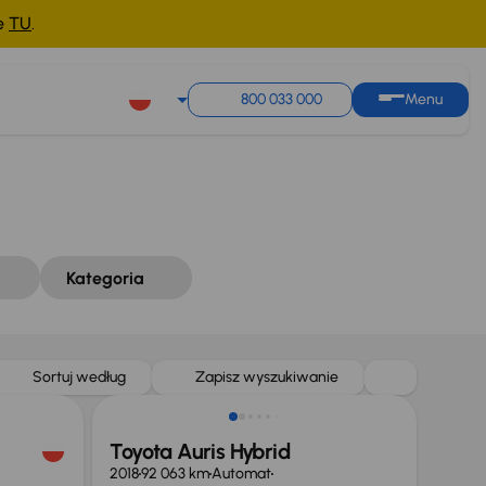
ne
TU
.
Sortuj według
Zapisz wyszukiwanie
800 033 000
Menu
Kategoria
Sortuj według
Zapisz wyszukiwanie
Toyota Auris Hybrid
2018
92 063 km
Automat