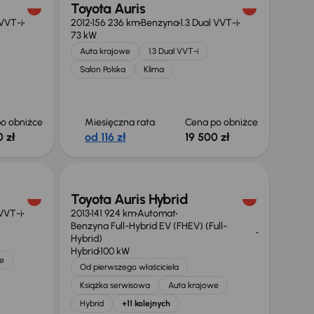
Toyota Auris
 VVT-i
2012
156 236 km
Benzyna
1.3 Dual VVT-i
73 kW
Auta krajowe
1.3 Dual VVT-i
Salon Polska
Klima
o obniżce
Miesięczna rata
Cena po obniżce
 zł
od 116 zł
19 500 zł
Świeżo skupione
Toyota Auris Hybrid
 VVT-i
2013
141 924 km
Automat
Benzyna Full-Hybrid EV (FHEV) (Full-
Hybrid)
Hybrid
100 kW
e
Od pierwszego właściciela
Książka serwisowa
Auta krajowe
Hybrid
+11 kolejnych