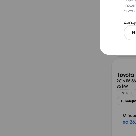
możemy
przyd
Miesię
Zarząd
od 274
N
Cena
46 00
Toyota 
2016
115 8
85 kW
1.2 Ti
+3 kolejn
Miesię
od 262