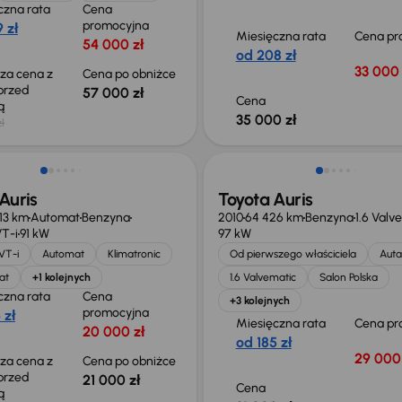
czna rata
Cena
promocyjna
 zł
Miesięczna rata
Cena pr
54 000 zł
od 208 zł
33 000 
sza cena z
Cena po obniżce
 przed
57 000 zł
Cena
ką
35 000 zł
ł
o 2 000 zł
Auris
Toyota Auris
313 km
Automat
Benzyna
2010
64 426 km
Benzyna
1.6 Valv
VT-i
91 kW
97 kW
VVT-i
Automat
Klimatronic
Od pierwszego właściciela
Auta
at
+1 kolejnych
1.6 Valvematic
Salon Polska
czna rata
Cena
+3 kolejnych
promocyjna
 zł
Miesięczna rata
Cena pr
20 000 zł
od 185 zł
29 000 
sza cena z
Cena po obniżce
 przed
21 000 zł
Cena
ką