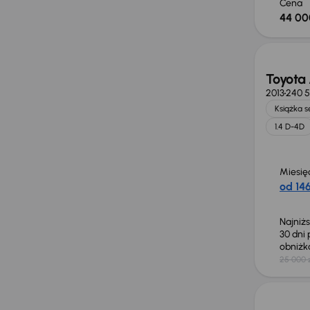
Cena
44 00
Taniej 
Toyota 
2013
240 
Książka 
1.4 D-4D
Miesię
od 146
Najniż
30 dni
obniż
25 000 
Świeżo