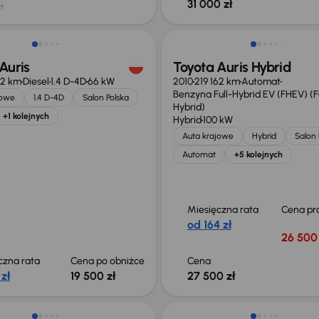
31 000 zł
ł
o 500 zł
Auris
Toyota Auris Hybrid
72 km
Diesel
1.4 D-4D
66 kW
2010
219 162 km
Automat
Benzyna Full-Hybrid EV (FHEV) (Fu
jowe
1.4 D-4D
Salon Polska
Hybrid)
+1 kolejnych
Hybrid
100 kW
Auta krajowe
Hybrid
Salon 
Automat
+5 kolejnych
Miesięczna rata
Cena pr
od 164 zł
26 500 
czna rata
Cena po obniżce
Cena
 zł
19 500 zł
27 500 zł
Taniej o 500 zł