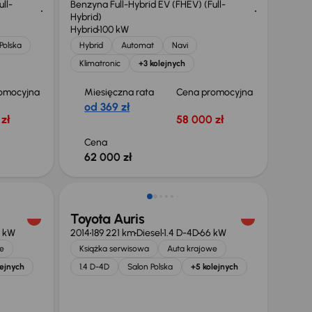
ll-
Benzyna Full-Hybrid EV (FHEV) (Full-
Hybrid)
Hybrid
100 kW
Polska
Hybrid
Automat
Navi
Klimatronic
+3 kolejnych
omocyjna
Miesięczna rata
Cena promocyjna
od 369 zł
zł
58 000 zł
Cena
62 000 zł
Świeżo skupione
Toyota Auris
 kW
2014
189 221 km
Diesel
1.4 D-4D
66 kW
e
Książka serwisowa
Auta krajowe
lejnych
1.4 D-4D
Salon Polska
+5 kolejnych