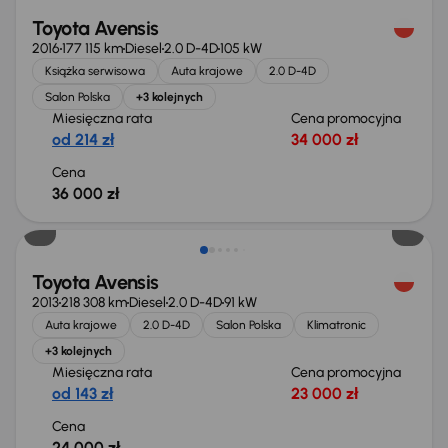
Toyota Avensis
2016
177 115 km
Diesel
2.0 D-4D
105 kW
Książka serwisowa
Auta krajowe
2.0 D-4D
Salon Polska
+3 kolejnych
Miesięczna rata
Cena promocyjna
od 214 zł
34 000 zł
Cena
36 000 zł
Świeżo skupione
Toyota Avensis
2013
218 308 km
Diesel
2.0 D-4D
91 kW
Auta krajowe
2.0 D-4D
Salon Polska
Klimatronic
+3 kolejnych
Miesięczna rata
Cena promocyjna
od 143 zł
23 000 zł
Cena
24 000 zł