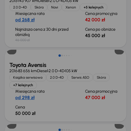
2015
143 907 km
Diesel
2.0 D-4D
105 kW
2.0 D-4D
Skóra
Navi
Xenon
+5 kolejnych
Miesięczna rata
Cena promocyjna
od 268 zł
42 000 zł
Najniższa cena z 30 dni przed
Cena po obniżce
obniżką
45 000 zł
46 000 zł
Świeżo skupione
Toyota Avensis
2016
83 656 km
Diesel
2.0 D-4D
105 kW
Książka serwisowa
2.0 D-4D
Serwis ASO
Skóra
+7 kolejnych
Miesięczna rata
Cena promocyjna
od 298 zł
47 000 zł
Cena
50 000 zł
Świeżo skupione