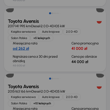
45 000 zł
Świeżo skupione
Toyota Avensis
2017
141 995 km
Diesel
2.0 D-4D
105 kW
Książka serwisowa
Auta krajowe
2.0 D-4D
Salon Polska
+5 kolejnych
Miesięczna rata
Cena promocyjna
od 262 zł
41 000 zł
Najniższa cena z 30 dni przed
Cena po obniżce
obniżką
44 000 zł
45 500 zł
Świeżo skupione
Toyota Avensis
2015
163 166 km
Diesel
2.0 D-4D
105 kW
Książka serwisowa
Auta krajowe
2.0 D-4D
Salon Polska
+10 kolejnych
Miesięczna rata
Cena promocyjna