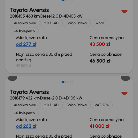
Toyota Avensis
2018
155 463 km
Diesel
2.0 D-4D
105 kW
Auta krajowe
2.0 D-4D
Salon Polska
Skóra
+5 kolejnych
Miesięczna rata
Cena promocyjna
od 277 zł
43 500 zł
Najniższa cena z 30 dni przed
Cena po obniżce
obniżką
46 500 zł
47 500 zł
Świeżo skupione
Toyota Avensis
2018
179 432 km
Diesel
2.0 D-4D
105 kW
Auta krajowe
2.0 D-4D
Salon Polska
VAT 23%
+5 kolejnych
Miesięczna rata
Cena promocyjna
od 262 zł
41 000 zł
Najniższa cena z 30 dni przed
Cena po obniżce