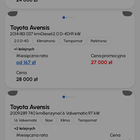
Świeżo skupione
Toyota Avensis
2014
183 037 km
Diesel
2.0 D-4D
91 kW
2.0 D-4D
Klimatronic
Tempomat
Parktronic
+1 kolejnych
Miesięczna rata
Cena promocyjna
od 167 zł
27 000 zł
Cena
28 000 zł
Świeżo skupione
Toyota Avensis
2009
289 740 km
Benzyna
1.6 Valvematic
97 kW
1.6 Valvematic
Navi
Klima
Tempomat
+2 kolejnych
Miesięczna rata
Cena