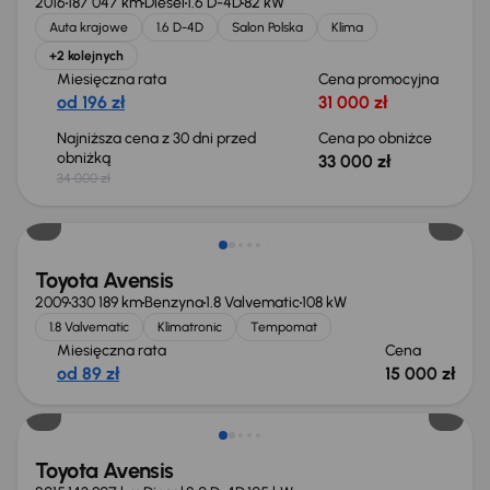
2016
187 047 km
Diesel
1.6 D-4D
82 kW
Auta krajowe
1.6 D-4D
Salon Polska
Klima
+2 kolejnych
Miesięczna rata
Cena promocyjna
od 196 zł
31 000 zł
Najniższa cena z 30 dni przed
Cena po obniżce
obniżką
33 000 zł
34 000 zł
Świeżo skupione
Toyota Avensis
2009
330 189 km
Benzyna
1.8 Valvematic
108 kW
1.8 Valvematic
Klimatronic
Tempomat
Miesięczna rata
Cena
od 89 zł
15 000 zł
Świeżo skupione
Toyota Avensis