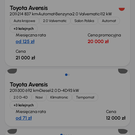
Toyota Avensis
2011
214 837 km
Automat
Benzyna
2.0 Valvematic
112 kW
Auta krajowe
2.0 Valvematic
Salon Polska
Automat
+3 kolejnych
Miesięczna rata
Cena promocyjna
od 125 zł
20 000 zł
Cena
21 000 zł
Toyota Avensis
2011
300 692 km
Diesel
2.0 D-4D
93 kW
2.0 D-4D
Navi
Klimatronic
Tempomat
+3 kolejnych
Miesięczna rata
Cena
od 71 zł
12 000 zł
Świeżo skupione