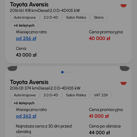
Toyota Avensis
2016
161 418 km
Diesel
2.0 D-4D
105 kW
Auta krajowe
2.0 D-4D
Salon Polska
Skóra
+6 kolejnych
Miesięczna rata
Cena promocyjna
od 256 zł
40 000 zł
Cena
43 000 zł
Świeżo skupione
Toyota Avensis
2016
131 374 km
Diesel
2.0 D-4D
105 kW
Auta krajowe
2.0 D-4D
Salon Polska
VAT 23%
+6 kolejnych
Miesięczna rata
Cena promocyjna
od 262 zł
41 000 zł
Najniższa cena z 30 dni przed
Cena po obniżce
obniżką
44 000 zł