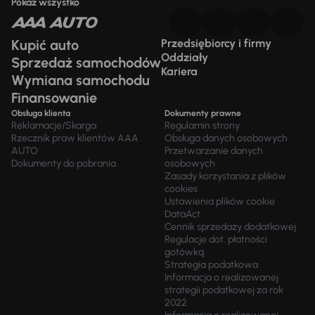
Pokaż wszystko
Kupić auto
Przedsiębiorcy i firmy
Oddziały
Sprzedaż samochodów
Kariera
Wymiana samochodu
Finansowanie
Obsługa klienta
Dokumenty prawne
Reklamacje/Skarga
Regulamin strony
Rzecznik praw klientów AAA
Obsługa danych osobowych
AUTO
Przetwarzanie danych
Dokumenty do pobrania
osobowych
Zasady korzystania z plików
cookies
Ustawienia plików cookie
DataAct
Cennik sprzedaży dodatkowej
Regulacje dot. płatności
gotówką
Strategia podatkowa
Informacja o realizowanej
strategii podatkowej za rok
2022