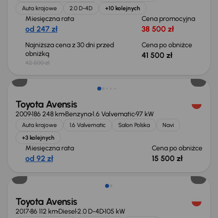
Auta krajowe
2.0 D-4D
+10 kolejnych
Miesięczna rata
Cena promocyjna
od 247 zł
38 500 zł
Najniższa cena z 30 dni przed
Cena po obniżce
obniżką
41 500 zł
42 500 zł
Taniej o 500 zł
Toyota Avensis
2009
186 248 km
Benzyna
1.6 Valvematic
97 kW
Auta krajowe
1.6 Valvematic
Salon Polska
Navi
+3 kolejnych
Miesięczna rata
Cena po obniżce
od 92 zł
15 500 zł
Toyota Avensis
2017
86 112 km
Diesel
2.0 D-4D
105 kW