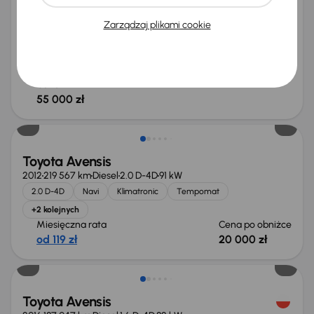
Książka serwisowa
Auta krajowe
1.8 Valvematic
Zarządzaj plikami cookie
Salon Polska
+7 kolejnych
Miesięczna rata
Cena promocyjna
od 327 zł
52 000 zł
Cena
55 000 zł
Świeżo skupione
Toyota Avensis
2012
219 567 km
Diesel
2.0 D-4D
91 kW
2.0 D-4D
Navi
Klimatronic
Tempomat
+2 kolejnych
Miesięczna rata
Cena po obniżce
od 119 zł
20 000 zł
Świeżo skupione
Toyota Avensis