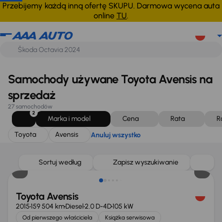
Toyota
Avensis
Anuluj wszystko
Przebijemy każdą inną ofertę SKUPU. Darmowa wycena auta
online
TU
.
Samochody używane Toyota Avensis na
sprzedaż
27 samochodów
2
Marka i model
Cena
Rata
R
Toyota
Avensis
Anuluj wszystko
Taniej o 1 000 zł
Sortuj według
Zapisz wyszukiwanie
Toyota Avensis
2015
159 504 km
Diesel
2.0 D-4D
105 kW
Od pierwszego właściciela
Książka serwisowa