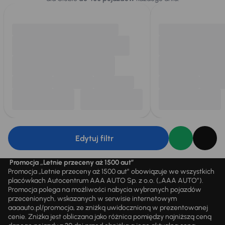
Edytuj filtr
Promocja „Letnie przeceny aż 1500 aut”
Promocja „Letnie przeceny aż 1500 aut” obowiązuje we wszystkich
placówkach Autocentrum AAA AUTO Sp. z o.o. („AAA AUTO”).
Promocja polega na możliwości nabycia wybranych pojazdów
przecenionych, wskazanych w serwisie internetowym
aaaauto.pl/promocja, ze zniżką uwidocznioną w prezentowanej
cenie. Zniżka jest obliczana jako różnica pomiędzy najniższą ceną