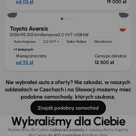
od 113 zł
19 000 zł
Świeżo skupione
Toyota Avensis
2006
195 203 km
Benzyna
2.0 VVT-i
108 kW
Auta krajowe
2.0 VVT-i
Salon Polska
Klimatronic
+1 kolejnych
Miesięczna rata
Cena po obniżce
od 92 zł
12 500 zł
Nie wybrałeś auto z oferty? Nie szkodzi, w naszych
oddziałach w Czechach i na Słowacji możemy mieć
podobne samochody, których szukasz.
Znajdź podobny samochód
Wybraliśmy dla Ciebie
Wybieramy dla Ciebie
najlepsze pojazdy
z naszej oferty. Kupimy
dla Ciebie
do 400 pojazdów
każdego dnia.