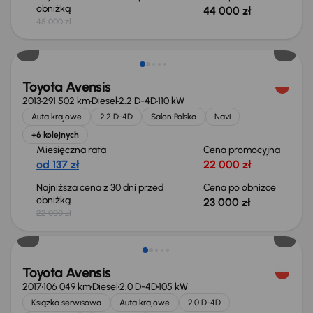
obniżką
44 000 zł
45 000 zł
Świeżo skupione
Toyota Avensis
2013
291 502 km
Diesel
2.2 D-4D
110 kW
Auta krajowe
2.2 D-4D
Salon Polska
Navi
+6 kolejnych
Miesięczna rata
Cena promocyjna
od 137 zł
22 000 zł
Najniższa cena z 30 dni przed
Cena po obniżce
obniżką
23 000 zł
22 000 zł
Świeżo skupione
Toyota Avensis
2017
106 049 km
Diesel
2.0 D-4D
105 kW
Książka serwisowa
Auta krajowe
2.0 D-4D