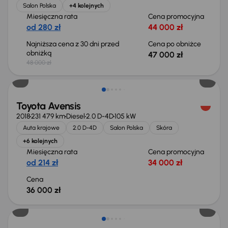
Salon Polska
+4 kolejnych
Miesięczna rata
Cena promocyjna
od 280 zł
44 000 zł
Najniższa cena z 30 dni przed
Cena po obniżce
obniżką
47 000 zł
48 000 zł
Świeżo skupione
Toyota Avensis
2018
231 479 km
Diesel
2.0 D-4D
105 kW
Auta krajowe
2.0 D-4D
Salon Polska
Skóra
+6 kolejnych
Miesięczna rata
Cena promocyjna
od 214 zł
34 000 zł
Cena
36 000 zł
Świeżo skupione