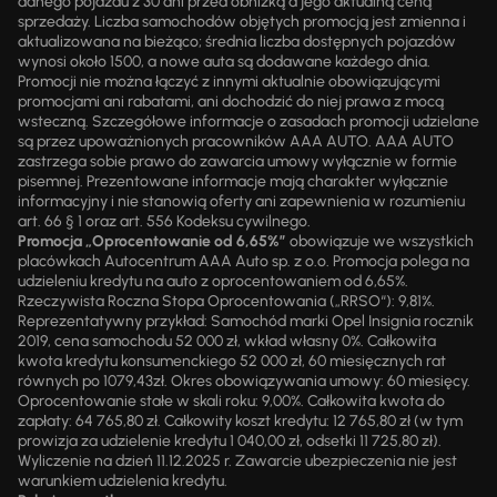
danego pojazdu z 30 dni przed obniżką a jego aktualną ceną
sprzedaży. Liczba samochodów objętych promocją jest zmienna i
aktualizowana na bieżąco; średnia liczba dostępnych pojazdów
wynosi około 1500, a nowe auta są dodawane każdego dnia.
Promocji nie można łączyć z innymi aktualnie obowiązującymi
promocjami ani rabatami, ani dochodzić do niej prawa z mocą
wsteczną. Szczegółowe informacje o zasadach promocji udzielane
są przez upoważnionych pracowników AAA AUTO. AAA AUTO
zastrzega sobie prawo do zawarcia umowy wyłącznie w formie
pisemnej. Prezentowane informacje mają charakter wyłącznie
informacyjny i nie stanowią oferty ani zapewnienia w rozumieniu
art. 66 § 1 oraz art. 556 Kodeksu cywilnego.
Promocja „Oprocentowanie od 6,65%”
obowiązuje we wszystkich
placówkach Autocentrum AAA Auto sp. z o.o. Promocja polega na
udzieleniu kredytu na auto z oprocentowaniem od 6,65%.
Rzeczywista Roczna Stopa Oprocentowania („RRSO“): 9,81%.
Reprezentatywny przykład: Samochód marki Opel Insignia rocznik
2019, cena samochodu 52 000 zł, wkład własny 0%. Całkowita
kwota kredytu konsumenckiego 52 000 zł, 60 miesięcznych rat
równych po 1079,43zł. Okres obowiązywania umowy: 60 miesięcy.
Oprocentowanie stałe w skali roku: 9,00%. Całkowita kwota do
zapłaty: 64 765,80 zł. Całkowity koszt kredytu: 12 765,80 zł (w tym
prowizja za udzielenie kredytu 1 040,00 zł, odsetki 11 725,80 zł).
Wyliczenie na dzień 11.12.2025 r. Zawarcie ubezpieczenia nie jest
warunkiem udzielenia kredytu.