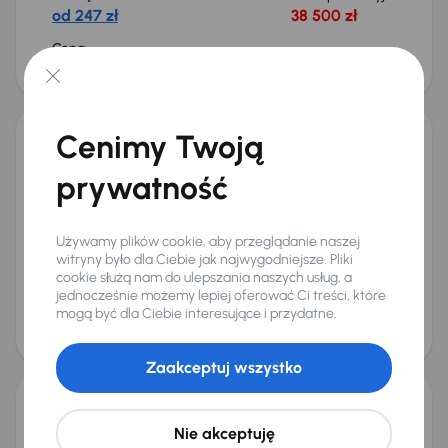
od 247 zł
38 500 zł
Cena
41 500 zł
Świeżo skupione
Cenimy Twoją
Toyota Avensis
prywatność
2009
199 654 km
Benzyna
1.8 Valvematic
108 kW
Od pierwszego właściciela
Auta krajowe
1.8 Valvematic
Salon Polska
+4 kolejnych
Używamy plików cookie, aby przeglądanie naszej
Miesięczna rata
Cena promocyjna
witryny było dla Ciebie jak najwygodniejsze. Pliki
od 131 zł
21 000 zł
cookie służą nam do ulepszania naszych usług, a
jednocześnie możemy lepiej oferować Ci treści, które
Najniższa cena z 30 dni przed
Cena po obniżce
mogą być dla Ciebie interesujące i przydatne.
obniżką
22 000 zł
22 900 zł
Świeżo skupione
Zaakceptuj wszystko
Toyota Avensis
Nie akceptuję
2018
100 423 km
Automat
Benzyna
1.8 Valvematic
108 kW