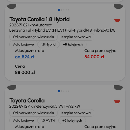
Toyota Corolla 1.8 Hybrid
2023
71 821 km
Automat
Benzyna Full-Hybrid EV (FHEV) (Full-Hybrid)
1.8 Hybrid
90 kW
Od pierwszego właściciela
Książka serwisowa
Auta krajowe
1.8 Hybrid
+8 kolejnych
Miesięczna rata
Cena promocyjna
od 524 zł
84 000 zł
Cena
88 000 zł
Taniej o 1 000 zł
Toyota Corolla
2022
89 127 km
Benzyna
1.5 VVT-i
92 kW
Od pierwszego właściciela
Książka serwisowa
Auta krajowe
1.5 VVT-i
+6 kolejnych
Miesięczna rata
Cena promocyjna