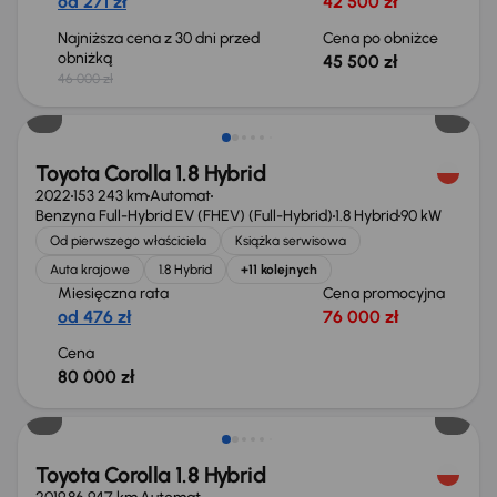
od 271 zł
42 500 zł
Najniższa cena z 30 dni przed
Cena po obniżce
obniżką
45 500 zł
46 000 zł
Możliwość odliczenia VAT
Toyota Corolla 1.8 Hybrid
2022
153 243 km
Automat
Benzyna Full-Hybrid EV (FHEV) (Full-Hybrid)
1.8 Hybrid
90 kW
Od pierwszego właściciela
Książka serwisowa
Auta krajowe
1.8 Hybrid
+11 kolejnych
Miesięczna rata
Cena promocyjna
od 476 zł
76 000 zł
Cena
80 000 zł
Taniej o 1 000 zł
Toyota Corolla 1.8 Hybrid