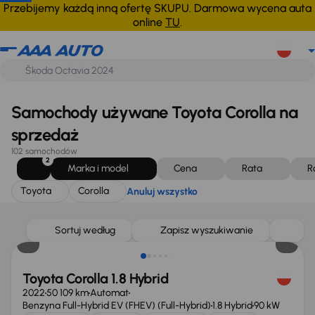
Toyota
Corolla
Anuluj wszystko
Przebijemy każdą inną ofertę SKUPU. Darmowa wycena auta
online
TU
.
Samochody używane Toyota Corolla na
sprzedaż
102 samochodów
2
Marka i model
Cena
Rata
R
Toyota
Corolla
Anuluj wszystko
Świeżo skupione
Sortuj według
Zapisz wyszukiwanie
Toyota Corolla 1.8 Hybrid
2022
50 109 km
Automat
Benzyna Full-Hybrid EV (FHEV) (Full-Hybrid)
1.8 Hybrid
90 kW