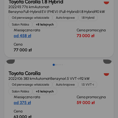
Toyota Corolla 1.8 Hybrid
2022
93 776 km
Automat
Benzyna Full-Hybrid EV (FHEV) (Full-Hybrid)
1.8 Hybrid
90 kW
Od pierwszego właściciela
Auta krajowe
1.8 Hybrid
Salon Polska
+8 kolejnych
Miesięczna rata
Cena promocyjna
od 458 zł
73 000 zł
Cena
77 000 zł
Możliwość odliczenia VAT
Toyota Corolla
2022
106 383 km
Automat
Benzyna
1.5 VVT-i
92 kW
Od pierwszego właściciela
Auta krajowe
1.5 VVT-i
Salon Polska
+5 kolejnych
Miesięczna rata
Cena promocyjna
od 375 zł
59 000 zł
Cena
63 000 zł