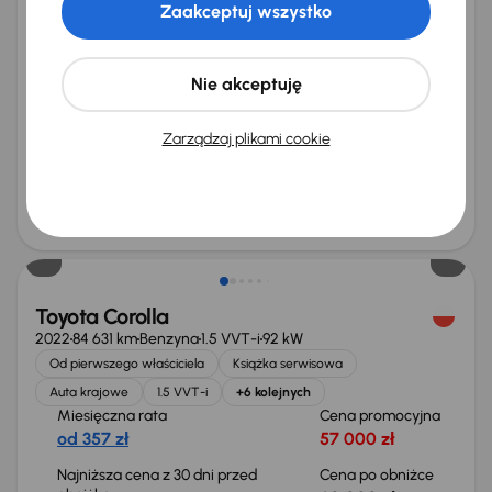
Zaakceptuj wszystko
Toyota Corolla
2022
74 691 km
Automat
Benzyna
1.5 VVT-i
92 kW
Auta krajowe
1.5 VVT-i
Salon Polska
Automat
Nie akceptuję
+3 kolejnych
Miesięczna rata
Cena promocyjna
Zarządzaj plikami cookie
od 393 zł
62 000 zł
Najniższa cena z 30 dni przed
Cena po obniżce
obniżką
66 000 zł
67 000 zł
Taniej o 700 zł
Toyota Corolla
2022
84 631 km
Benzyna
1.5 VVT-i
92 kW
Od pierwszego właściciela
Książka serwisowa
Auta krajowe
1.5 VVT-i
+6 kolejnych
Miesięczna rata
Cena promocyjna
od 357 zł
57 000 zł
Najniższa cena z 30 dni przed
Cena po obniżce