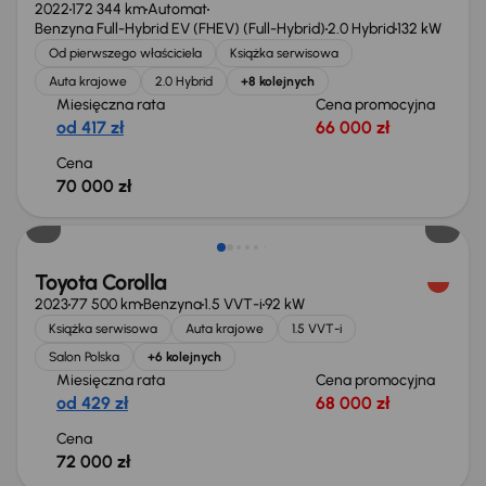
2022
172 344 km
Automat
Benzyna Full-Hybrid EV (FHEV) (Full-Hybrid)
2.0 Hybrid
132 kW
Od pierwszego właściciela
Książka serwisowa
Auta krajowe
2.0 Hybrid
+8 kolejnych
Miesięczna rata
Cena promocyjna
od 417 zł
66 000 zł
Cena
70 000 zł
Toyota Corolla
2023
77 500 km
Benzyna
1.5 VVT-i
92 kW
Książka serwisowa
Auta krajowe
1.5 VVT-i
Salon Polska
+6 kolejnych
Miesięczna rata
Cena promocyjna
od 429 zł
68 000 zł
Cena
72 000 zł
Możliwość odliczenia VAT