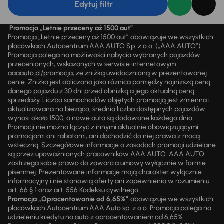
Edytuj filtr
Promocja „Letnie przeceny aż 1500 aut”
Promocja „Letnie przeceny aż 1500 aut” obowiązuje we wszystkich
placówkach Autocentrum AAA AUTO Sp. z o.o. („AAA AUTO”).
Promocja polega na możliwości nabycia wybranych pojazdów
przecenionych, wskazanych w serwisie internetowym
aaaauto.pl/promocja, ze zniżką uwidocznioną w prezentowanej
cenie. Zniżka jest obliczana jako różnica pomiędzy najniższą ceną
danego pojazdu z 30 dni przed obniżką a jego aktualną ceną
sprzedaży. Liczba samochodów objętych promocją jest zmienna i
aktualizowana na bieżąco; średnia liczba dostępnych pojazdów
wynosi około 1500, a nowe auta są dodawane każdego dnia.
Promocji nie można łączyć z innymi aktualnie obowiązującymi
promocjami ani rabatami, ani dochodzić do niej prawa z mocą
wsteczną. Szczegółowe informacje o zasadach promocji udzielane
są przez upoważnionych pracowników AAA AUTO. AAA AUTO
zastrzega sobie prawo do zawarcia umowy wyłącznie w formie
pisemnej. Prezentowane informacje mają charakter wyłącznie
informacyjny i nie stanowią oferty ani zapewnienia w rozumieniu
art. 66 § 1 oraz art. 556 Kodeksu cywilnego.
Promocja „Oprocentowanie od 6,65%”
obowiązuje we wszystkich
placówkach Autocentrum AAA Auto sp. z o.o. Promocja polega na
udzieleniu kredytu na auto z oprocentowaniem od 6,65%.