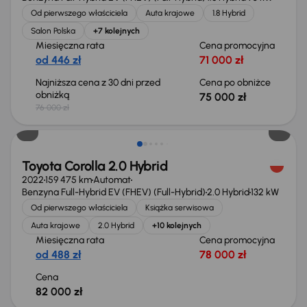
Od pierwszego właściciela
Auta krajowe
1.8 Hybrid
Salon Polska
+7 kolejnych
Miesięczna rata
Cena promocyjna
od 446 zł
71 000 zł
Najniższa cena z 30 dni przed
Cena po obniżce
obniżką
75 000 zł
76 000 zł
Świeżo skupione
Toyota Corolla 2.0 Hybrid
2022
159 475 km
Automat
Benzyna Full-Hybrid EV (FHEV) (Full-Hybrid)
2.0 Hybrid
132 kW
Od pierwszego właściciela
Książka serwisowa
Auta krajowe
2.0 Hybrid
+10 kolejnych
Miesięczna rata
Cena promocyjna
od 488 zł
78 000 zł
Cena
82 000 zł
Świeżo skupione