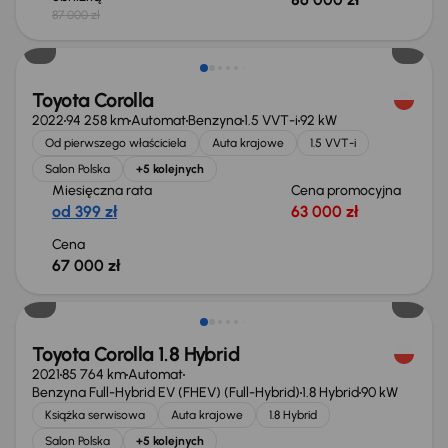
87 000 zł
Możliwość odliczenia VAT
Toyota Corolla
2022
94 258 km
Automat
Benzyna
1.5 VVT-i
92 kW
Od pierwszego właściciela
Auta krajowe
1.5 VVT-i
Salon Polska
+5 kolejnych
Miesięczna rata
Cena promocyjna
od 399 zł
63 000 zł
Cena
67 000 zł
Toyota Corolla 1.8 Hybrid
2021
85 764 km
Automat
Benzyna Full-Hybrid EV (FHEV) (Full-Hybrid)
1.8 Hybrid
90 kW
Książka serwisowa
Auta krajowe
1.8 Hybrid
Salon Polska
+5 kolejnych