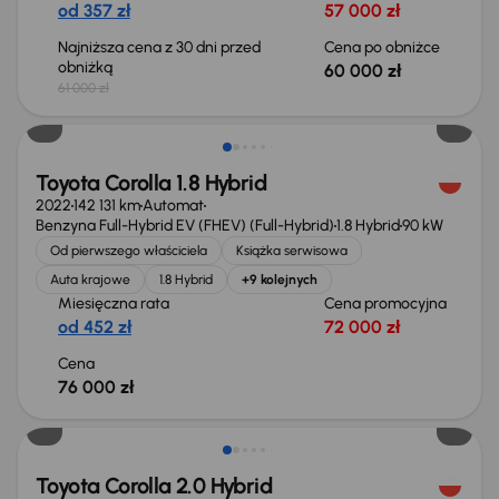
od 357 zł
57 000 zł
Najniższa cena z 30 dni przed
Cena po obniżce
obniżką
60 000 zł
61 000 zł
Możliwość odliczenia VAT
Toyota Corolla 1.8 Hybrid
2022
142 131 km
Automat
Benzyna Full-Hybrid EV (FHEV) (Full-Hybrid)
1.8 Hybrid
90 kW
Od pierwszego właściciela
Książka serwisowa
Auta krajowe
1.8 Hybrid
+9 kolejnych
Miesięczna rata
Cena promocyjna
od 452 zł
72 000 zł
Cena
76 000 zł
Świeżo skupione
Toyota Corolla 2.0 Hybrid