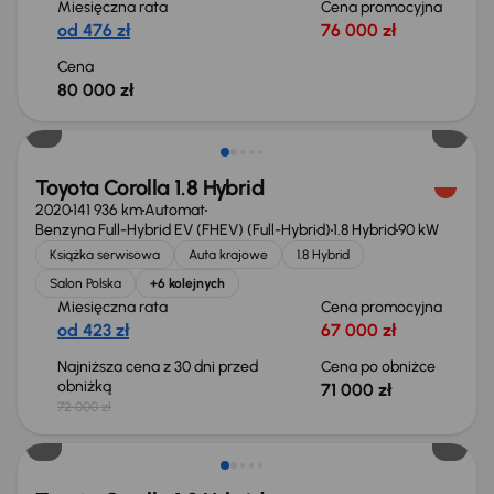
Miesięczna rata
Cena promocyjna
od 476 zł
76 000 zł
Cena
80 000 zł
Taniej o 1 000 zł
Toyota Corolla 1.8 Hybrid
2020
141 936 km
Automat
Benzyna Full-Hybrid EV (FHEV) (Full-Hybrid)
1.8 Hybrid
90 kW
Książka serwisowa
Auta krajowe
1.8 Hybrid
Salon Polska
+6 kolejnych
Miesięczna rata
Cena promocyjna
od 423 zł
67 000 zł
Najniższa cena z 30 dni przed
Cena po obniżce
obniżką
71 000 zł
72 000 zł
Możliwość odliczenia VAT