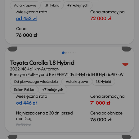
Auta krajowe
1.8 Hybrid
+9 kolejnych
Miesięczna rata
Cena promocyjna
od 452 zł
72 000 zł
Cena
76 000 zł
Taniej o 1 000 zł
Toyota Corolla 1.8 Hybrid
2022
148 461 km
Automat
Benzyna Full-Hybrid EV (FHEV) (Full-Hybrid)
1.8 Hybrid
90 kW
Od pierwszego właściciela
Auta krajowe
1.8 Hybrid
Salon Polska
+7 kolejnych
Miesięczna rata
Cena promocyjna
od 446 zł
71 000 zł
Najniższa cena z 30 dni przed
Cena po obniżce
obniżką
75 000 zł
76 000 zł
Świeżo skupione