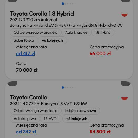
Toyota Corolla 1.8 Hybrid
2021
123 920 km
Automat
Benzyna Full-Hybrid EV (FHEV) (Full-Hybrid)
1.8 Hybrid
90 kW
Od pierwszego właściciela
Auta krajowe
1.8 Hybrid
Salon Polska
+6 kolejnych
Miesięczna rata
Cena promocyjna
od 417 zł
66 000 zł
Cena
70 000 zł
Możliwość odliczenia VAT
Toyota Corolla
2022
114 277 km
Benzyna
1.5 VVT-i
92 kW
Od pierwszego właściciela
Książka serwisowa
Auta krajowe
1.5 VVT-i
+6 kolejnych
Miesięczna rata
Cena promocyjna
od 342 zł
54 500 zł