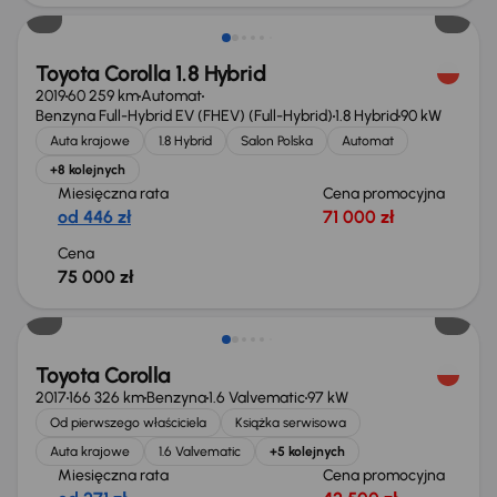
Toyota Corolla 1.8 Hybrid
2019
60 259 km
Automat
Benzyna Full-Hybrid EV (FHEV) (Full-Hybrid)
1.8 Hybrid
90 kW
Auta krajowe
1.8 Hybrid
Salon Polska
Automat
+8 kolejnych
Miesięczna rata
Cena promocyjna
od 446 zł
71 000 zł
Cena
75 000 zł
Taniej o 500 zł
Toyota Corolla
2017
166 326 km
Benzyna
1.6 Valvematic
97 kW
Od pierwszego właściciela
Książka serwisowa
Auta krajowe
1.6 Valvematic
+5 kolejnych
Miesięczna rata
Cena promocyjna