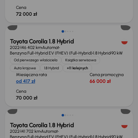
Cena
72 000 zł
Możliwość odliczenia VAT
Toyota Corolla 1.8 Hybrid
2022
146 402 km
Automat
Benzyna Full-Hybrid EV (FHEV) (Full-Hybrid)
1.8 Hybrid
90 kW
Od pierwszego właściciela
Książka serwisowa
Auta krajowe
1.8 Hybrid
+11 kolejnych
Miesięczna rata
Cena promocyjna
od 417 zł
66 000 zł
Cena
70 000 zł
Taniej o 1 000 zł
Toyota Corolla 1.8 Hybrid
2022
141 702 km
Automat
Benzyna Full-Hybrid EV (FHEV) (Full-Hybrid)
1.8 Hybrid
90 kW