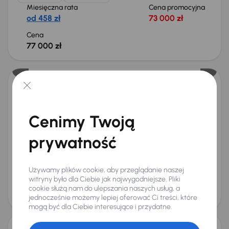
Miesięczna rata
Cena promocyjna
od 458 zł
73 000 zł
Cena
77 000 zł
Taniej o 1 000 zł
Toyota Corolla 1.8 Hybrid
2020
68 898 km
Automat
Benzyna Full-Hybrid EV (FHEV) (Full-Hybrid)
1.8 Hybrid
90 kW
Cenimy Twoją
Od pierwszego właściciela
Książka serwisowa
prywatność
Auta krajowe
1.8 Hybrid
+10 kolejnych
Miesięczna rata
Cena promocyjna
od 458 zł
73 000 zł
Używamy plików cookie, aby przeglądanie naszej
Najniższa cena z 30 dni przed
Cena po obniżce
witryny było dla Ciebie jak najwygodniejsze. Pliki
obniżką
cookie służą nam do ulepszania naszych usług, a
77 000 zł
jednocześnie możemy lepiej oferować Ci treści, które
78 000 zł
Taniej o 1 000 zł
mogą być dla Ciebie interesujące i przydatne.