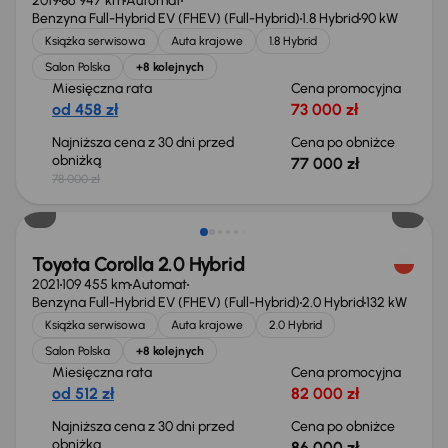
2019
86 947 km
Automat
Benzyna Full-Hybrid EV (FHEV) (Full-Hybrid)
1.8 Hybrid
90 kW
Książka serwisowa
Auta krajowe
1.8 Hybrid
Salon Polska
+8 kolejnych
Miesięczna rata
Cena promocyjna
od 458 zł
73 000 zł
Najniższa cena z 30 dni przed
Cena po obniżce
obniżką
77 000 zł
78 000 zł
Taniej o 1 000 zł
Toyota Corolla 2.0 Hybrid
2021
109 455 km
Automat
Benzyna Full-Hybrid EV (FHEV) (Full-Hybrid)
2.0 Hybrid
132 kW
Książka serwisowa
Auta krajowe
2.0 Hybrid
Salon Polska
+8 kolejnych
Miesięczna rata
Cena promocyjna
od 512 zł
82 000 zł
Najniższa cena z 30 dni przed
Cena po obniżce
obniżką
86 000 zł