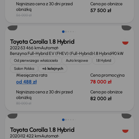
Najniższa cena z 30 dni przed
Cena po obniżce
obniżką
57 500 zł
56 000 zł
Możliwość odliczenia VAT
Toyota Corolla 1.8 Hybrid
2022
53 466 km
Automat
Benzyna Full-Hybrid EV (FHEV) (Full-Hybrid)
1.8 Hybrid
90 kW
Od pierwszego właściciela
Auta krajowe
1.8 Hybrid
Salon Polska
+6 kolejnych
Miesięczna rata
Cena promocyjna
od 488 zł
78 000 zł
Najniższa cena z 30 dni przed
Cena po obniżce
obniżką
82 000 zł
80 000 zł
Toyota Corolla 1.8 Hybrid
2020
112 422 km
Automat