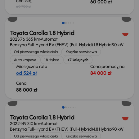
obniżką
60 000 zł
60 700 zł
Możliwość odliczenia VAT
Toyota Corolla 1.8 Hybrid
2023
76 365 km
Automat
Benzyna Full-Hybrid EV (FHEV) (Full-Hybrid)
1.8 Hybrid
90 kW
Od pierwszego właściciela
Książka serwisowa
Auta krajowe
1.8 Hybrid
+7 kolejnych
Miesięczna rata
Cena promocyjna
od 524 zł
84 000 zł
Cena
88 000 zł
Możliwość odliczenia VAT
Toyota Corolla 1.8 Hybrid
2022
149 310 km
Automat
Benzyna Full-Hybrid EV (FHEV) (Full-Hybrid)
1.8 Hybrid
90 kW
Od pierwszego właściciela
Książka serwisowa