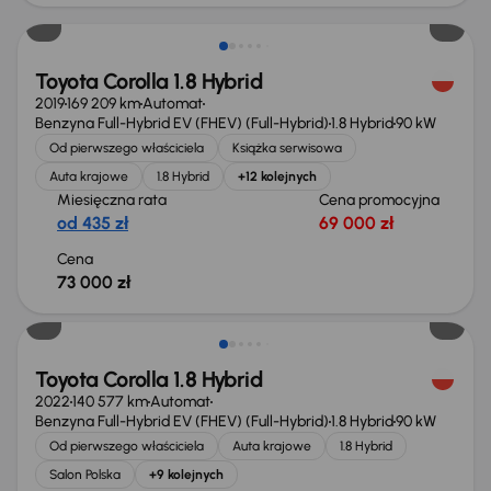
Toyota Corolla 1.8 Hybrid
2019
169 209 km
Automat
Benzyna Full-Hybrid EV (FHEV) (Full-Hybrid)
1.8 Hybrid
90 kW
Od pierwszego właściciela
Książka serwisowa
Auta krajowe
1.8 Hybrid
+12 kolejnych
Miesięczna rata
Cena promocyjna
od 435 zł
69 000 zł
Cena
73 000 zł
Możliwość odliczenia VAT
Toyota Corolla 1.8 Hybrid
2022
140 577 km
Automat
Benzyna Full-Hybrid EV (FHEV) (Full-Hybrid)
1.8 Hybrid
90 kW
Od pierwszego właściciela
Auta krajowe
1.8 Hybrid
Salon Polska
+9 kolejnych