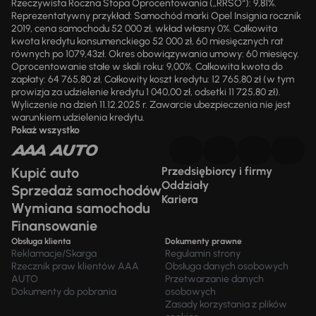
Rzeczywista Roczna Stopa Oprocentowania („RRSO“): 9,81%.
Reprezentatywny przykład: Samochód marki Opel Insignia rocznik
2019, cena samochodu 52 000 zł, wkład własny 0%. Całkowita
kwota kredytu konsumenckiego 52 000 zł, 60 miesięcznych rat
równych po 1079,43zł. Okres obowiązywania umowy: 60 miesięcy.
Oprocentowanie stałe w skali roku: 9,00%. Całkowita kwota do
zapłaty: 64 765,80 zł. Całkowity koszt kredytu: 12 765,80 zł (w tym
prowizja za udzielenie kredytu 1 040,00 zł, odsetki 11 725,80 zł).
Wyliczenie na dzień 11.12.2025 r. Zawarcie ubezpieczenia nie jest
warunkiem udzielenia kredytu.
Pokaż wszystko
Kupić auto
Przedsiębiorcy i firmy
Oddziały
Sprzedaż samochodów
Kariera
Wymiana samochodu
Finansowanie
Obsługa klienta
Dokumenty prawne
Reklamacje/Skarga
Regulamin strony
Rzecznik praw klientów AAA
Obsługa danych osobowych
AUTO
Przetwarzanie danych
Dokumenty do pobrania
osobowych
Zasady korzystania z plików