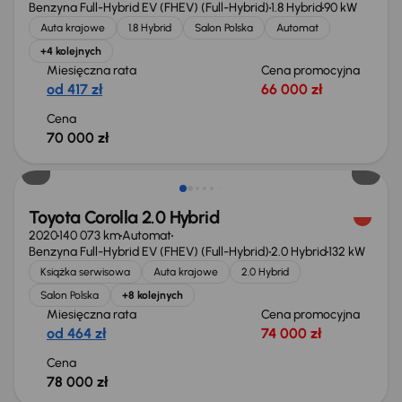
Benzyna Full-Hybrid EV (FHEV) (Full-Hybrid)
1.8 Hybrid
90 kW
Auta krajowe
1.8 Hybrid
Salon Polska
Automat
+4 kolejnych
Miesięczna rata
Cena promocyjna
od 417 zł
66 000 zł
Cena
70 000 zł
Możliwość odliczenia VAT
Toyota Corolla 2.0 Hybrid
2020
140 073 km
Automat
Benzyna Full-Hybrid EV (FHEV) (Full-Hybrid)
2.0 Hybrid
132 kW
Książka serwisowa
Auta krajowe
2.0 Hybrid
Salon Polska
+8 kolejnych
Miesięczna rata
Cena promocyjna
od 464 zł
74 000 zł
Cena
78 000 zł
Możliwość odliczenia VAT