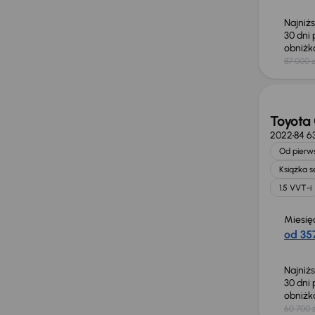
Najniż
30 dni
obniż
87 000 z
Taniej 
Toyota 
2022
84 6
Od pierws
Książka 
1.5 VVT-i
Miesię
od 357
Najniż
30 dni
obniż
60 700 z
Świeżo