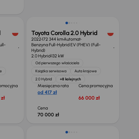
Świeżo skupione
d
Toyota Corolla 2.0 Hybrid
2022
172 344 km
Automat
ll-
Benzyna Full-Hybrid EV (FHEV) (Full-
Hybrid)
2.0 Hybrid
132 kW
Od pierwszego właściciela
e
Książka serwisowa
Auta krajowe
2.0 Hybrid
+8 kolejnych
omocyjna
Miesięczna rata
Cena promocyjna
od 417 zł
zł
66 000 zł
Cena
70 000 zł
Taniej o 500 zł