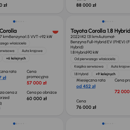
0 zł
88 000 zł
o 1 000 zł
Możliwość odliczenia VAT
Corolla
Toyota Corolla 1.8 Hybri
27 km
Benzyna
1.5 VVT-i
92 kW
2022
142 131 km
Automat
Benzyna Full-Hybrid EV (FHEV) (Fu
zego właściciela
Hybrid)
serwisowa
Auta krajowe
1.8 Hybrid
90 kW
+6 kolejnych
Od pierwszego właściciela
Książka serwisowa
Auta krajow
czna rata
Cena
1.8 Hybrid
+9 kolejnych
promocyjna
 zł
Miesięczna rata
Cena pr
57 000 zł
od 452 zł
72 000 
sza cena z
Cena po obniżce
 przed
60 000 zł
Cena
ką
76 000 zł
ł
Możliwość odliczenia VAT