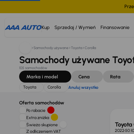
Prze
Szukam:
Toyota
Corolla
Anuluj wszystko
Kup
Sprzedaj / Wymień
Finansowanie
Samochody używane
Toyota
Corolla
Samochody używane Toyota
105 samochodów
Marka i model
Cena
Rata
Toyota
Corolla
Anuluj wszystko
Świeżo
Oferta samochodów
Po rabacie
Extra zniżka
Toyota 
Świeżo skupione
2022
50 1
Z odliczeniem VAT