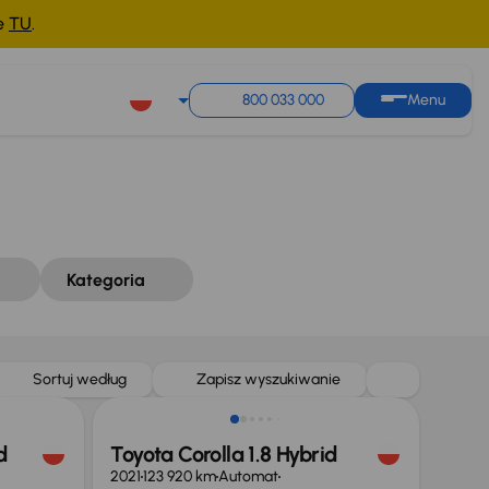
ne
TU
.
Sortuj według
Zapisz wyszukiwanie
800 033 000
Menu
Kategoria
Możliwość odliczenia VAT
Sortuj według
Zapisz wyszukiwanie
d
Toyota Corolla 1.8 Hybrid
2021
123 920 km
Automat