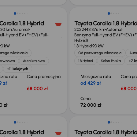
Corolla 1.8 Hybrid
Toyota Corolla 1.8 Hybri
430 km
Automat
2022
148 876 km
Automat
ll-Hybrid EV (FHEV) (Full-
Benzyna Full-Hybrid EV (FHEV) (Fu
Hybrid)
90 kW
1.8 Hybrid
90 kW
zego właściciela
Od pierwszego właściciela
Auta
serwisowa
Auta krajowe
1.8 Hybrid
Salon Polska
+7 k
+11 kolejnych
czna rata
Cena promocyjna
Miesięczna rata
Cena pr
 zł
od 429 zł
68 000 zł
68 000 
Cena
0 zł
72 000 zł
ość odliczenia VAT
Możliwość odliczenia VAT
Corolla 1.8 Hybrid
Toyota Corolla 1.8 Hybri