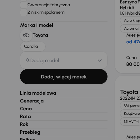
Benzyna Fu
Gwarancja fabryczna
Hybrid)
Z niskim spalaniem
1.8 Hybrid
Auta kra
Marka i model
Automat
Toyota
Miesię
od 476
Corolla
Cena
Dodaj model
80 00
Możliw
Dodaj więcej marek
Toyota 
Linia modelowa
2022
114 
Generacja
Od pierws
Cena
Książka 
Rata
1.5 VVT-i
Rok
Przebieg
Miesię
Paliwo