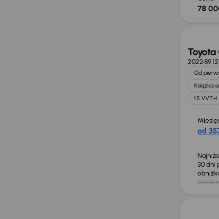
78 00
Taniej 
Toyota 
2022
89 1
Od pierws
Książka 
1.5 VVT-i
Miesię
od 357
Najniż
30 dni
obniż
61 000 z