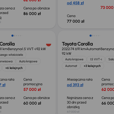
od 458 zł
73 000 
sza cena z
Cena po obniżce
 przed
86 000 zł
Cena
ką
77 000 zł
ł
o 700 zł
Taniej o 1 000 zł
Corolla
Toyota Corolla
31 km
Benzyna
1.5 VVT-i
92 kW
2022
74 691 km
Automat
Benzyn
92 kW
zego właściciela
Auta krajowe
1.5 VVT-i
Salo
serwisowa
Auta krajowe
Automat
+3 kolejnych
+6 kolejnych
czna rata
Cena
Miesięczna rata
Cena
promocyjna
promoc
 zł
od 393 zł
57 000 zł
62 000
sza cena z
Cena po obniżce
Najniższa cena z
Cena po
 przed
30 dni przed
60 000 zł
66 000
ką
obniżką
ł
67 000 zł
 skupione
Świeżo skupione