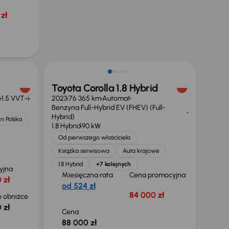
zł
Możliwość odliczenia VAT
Toyota Corolla 1.8 Hybrid
a
1.5 VVT-i
2023
76 365 km
Automat
Benzyna Full-Hybrid EV (FHEV) (Full-
Hybrid)
n Polska
1.8 Hybrid
90 kW
Od pierwszego właściciela
Książka serwisowa
Auta krajowe
1.8 Hybrid
+7 kolejnych
yjna
Miesięczna rata
Cena promocyjna
 zł
od 524 zł
84 000 zł
 obniżce
 zł
Cena
88 000 zł
Taniej o 1 000 zł