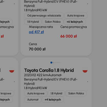
ll-
Benzyna Full-Hybrid EV (FHEV) (Full-
Hybrid)
1.8 Hybrid
90 kW
Od pierwszego właściciela
Auta krajowe
lejnych
1.8 Hybrid
Salon Polska
+6 kolejnych
omocyjna
Miesięczna rata
Cena promocyjna
od 417 zł
zł
66 000 zł
Cena
70 000 zł
d
Toyota Corolla 1.8 Hybrid
2020
112 422 km
Automat
ll-
Benzyna Full-Hybrid EV (FHEV) (Full-
Hybrid)
1.8 Hybrid
90 kW
 krajowe
Auta krajowe
1.8 Hybrid
Salon Polska
olejnych
Automat
+4 kolejnych