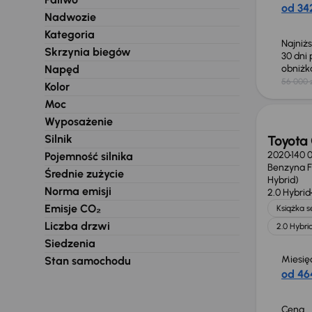
od 342
Nadwozie
Kategoria
Najniż
Skrzynia biegów
30 dni
Napęd
obniż
56 000 
Kolor
Możliw
Moc
Wyposażenie
Silnik
Toyota 
2020
140 
Pojemność silnika
Benzyna Fu
Średnie zużycie
Hybrid)
Norma emisji
2.0 Hybrid
Emisje CO₂
Książka 
Liczba drzwi
2.0 Hybri
Siedzenia
Miesię
Stan samochodu
od 464
Cena