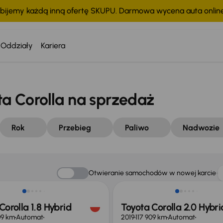
bijemy każdą inną ofertę SKUPU. Darmowa wycena auta onli
Oddziały
Kariera
 Corolla na sprzedaż
Rok
Przebieg
Paliwo
Nadwozie
 skupione
Otwieranie samochodów w nowej karcie
Corolla 1.8 Hybrid
Toyota Corolla 2.0 Hybri
09 km
Automat
2019
117 909 km
Automat