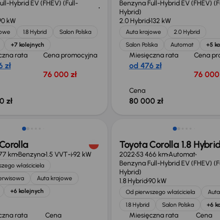
ll-Hybrid EV (FHEV) (Full-
Benzyna Full-Hybrid EV (FHEV) (Fu
Hybrid)
90 kW
2.0 Hybrid
132 kW
jowe
1.8 Hybrid
Salon Polska
Auta krajowe
2.0 Hybrid
+7 kolejnych
Salon Polska
Automat
+5 ko
czna rata
Cena promocyjna
Miesięczna rata
Cena pr
 zł
od 476 zł
76 000 zł
76 000 
Cena
0 zł
80 000 zł
ość odliczenia VAT
Możliwość odliczenia VAT
Corolla
Toyota Corolla 1.8 Hybri
277 km
Benzyna
1.5 VVT-i
92 kW
2022
53 466 km
Automat
Benzyna Full-Hybrid EV (FHEV) (Fu
zego właściciela
Hybrid)
serwisowa
Auta krajowe
1.8 Hybrid
90 kW
+6 kolejnych
Od pierwszego właściciela
Auta
1.8 Hybrid
Salon Polska
+6 k
czna rata
Cena
Miesięczna rata
Cena