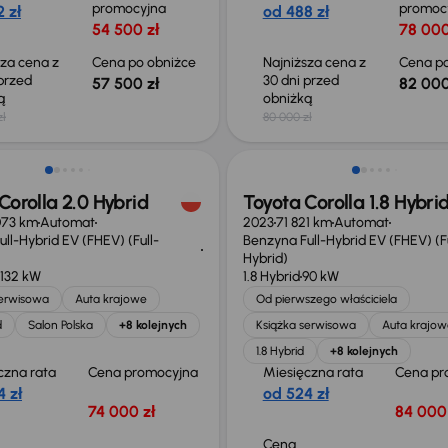
promocyjna
promoc
 zł
od 488 zł
54 500 zł
78 000
sza cena z
Cena po obniżce
Najniższa cena z
Cena po
 przed
30 dni przed
57 500 zł
82 000
ką
obniżką
zł
80 000 zł
ość odliczenia VAT
Możliwość odliczenia VAT
Corolla 2.0 Hybrid
Toyota Corolla 1.8 Hybri
073 km
Automat
2023
71 821 km
Automat
ll-Hybrid EV (FHEV) (Full-
Benzyna Full-Hybrid EV (FHEV) (Fu
Hybrid)
132 kW
1.8 Hybrid
90 kW
serwisowa
Auta krajowe
Od pierwszego właściciela
d
Salon Polska
+8 kolejnych
Książka serwisowa
Auta krajow
1.8 Hybrid
+8 kolejnych
czna rata
Cena promocyjna
Miesięczna rata
Cena pr
 zł
od 524 zł
74 000 zł
84 000 
Cena