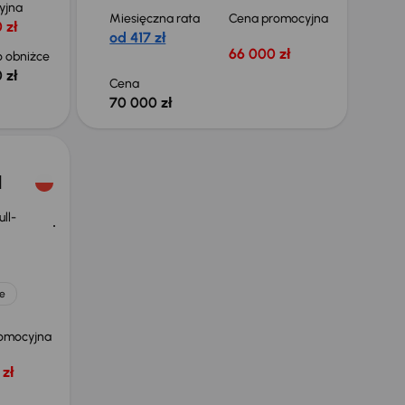
yjna
Miesięczna rata
Cena promocyjna
 zł
od 417 zł
66 000 zł
 obniżce
 zł
Cena
70 000 zł
d
ll-
e
omocyjna
zł