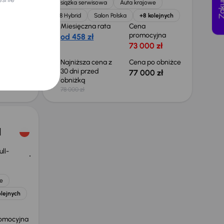
Książka serwisowa
Auta krajowe
1.8 Hybrid
Salon Polska
+8 kolejnych
Miesięczna rata
Cena
promocyjna
od 458 zł
omocyjna
73 000 zł
zł
Najniższa cena z
Cena po obniżce
30 dni przed
77 000 zł
obniżką
78 000 zł
d
ll-
e
olejnych
omocyjna