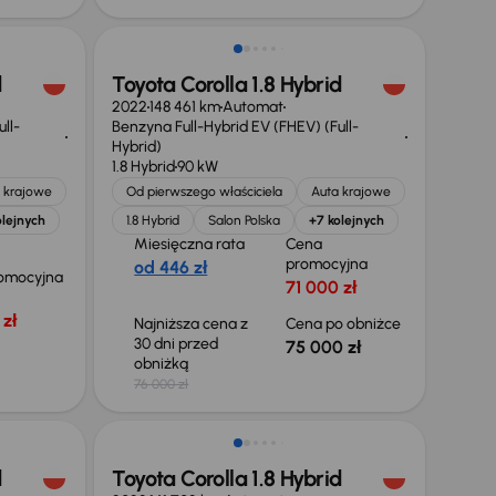
d
Toyota Corolla 1.8 Hybrid
2022
148 461 km
Automat
ll-
Benzyna Full-Hybrid EV (FHEV) (Full-
Hybrid)
1.8 Hybrid
90 kW
 krajowe
Od pierwszego właściciela
Auta krajowe
olejnych
1.8 Hybrid
Salon Polska
+7 kolejnych
Miesięczna rata
Cena
promocyjna
od 446 zł
omocyjna
71 000 zł
zł
Najniższa cena z
Cena po obniżce
30 dni przed
75 000 zł
obniżką
76 000 zł
Taniej o 1 000 zł
d
Toyota Corolla 1.8 Hybrid