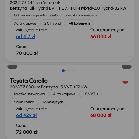
2022
172 344 km
Automat
Benzyna Full-Hybrid EV (FHEV) (Full-Hybrid)
2.0 Hybrid
132 kW
Od pierwszego właściciela
Książka serwisowa
Auta krajowe
2.0 Hybrid
+8 kolejnych
Miesięczna rata
Cena promocyjna
od 417 zł
66 000 zł
Cena
70 000 zł
Toyota Corolla
2023
77 500 km
Benzyna
1.5 VVT-i
92 kW
Książka serwisowa
Auta krajowe
1.5 VVT-i
Salon Polska
+6 kolejnych
Miesięczna rata
Cena promocyjna
od 429 zł
68 000 zł
Cena
72 000 zł
Możliwość odliczenia VAT