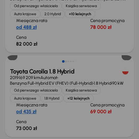
Od pierwszego właściciela
Książka serwisowa
Auta krajowe
2.0 Hybrid
+10 kolejnych
Miesięczna rata
Cena promocyjna
od 488 zł
78 000 zł
Cena
82 000 zł
Świeżo skupione
Toyota Corolla 1.8 Hybrid
2019
169 209 km
Automat
Benzyna Full-Hybrid EV (FHEV) (Full-Hybrid)
1.8 Hybrid
90 kW
Od pierwszego właściciela
Książka serwisowa
Auta krajowe
1.8 Hybrid
+12 kolejnych
Miesięczna rata
Cena promocyjna
od 435 zł
69 000 zł
Cena
73 000 zł
Możliwość odliczenia VAT