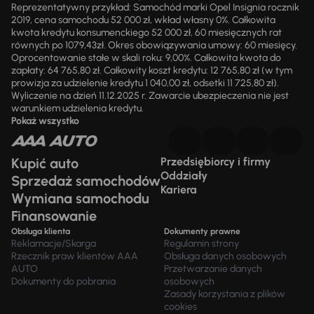
Reprezentatywny przykład: Samochód marki Opel Insignia rocznik
2019, cena samochodu 52 000 zł, wkład własny 0%. Całkowita
kwota kredytu konsumenckiego 52 000 zł, 60 miesięcznych rat
równych po 1079,43zł. Okres obowiązywania umowy: 60 miesięcy.
Oprocentowanie stałe w skali roku: 9,00%. Całkowita kwota do
zapłaty: 64 765,80 zł. Całkowity koszt kredytu: 12 765,80 zł (w tym
prowizja za udzielenie kredytu 1 040,00 zł, odsetki 11 725,80 zł).
Wyliczenie na dzień 11.12.2025 r. Zawarcie ubezpieczenia nie jest
warunkiem udzielenia kredytu.
Pokaż wszystko
Kupić auto
Przedsiębiorcy i firmy
Oddziały
Sprzedaż samochodów
Kariera
Wymiana samochodu
Finansowanie
Obsługa klienta
Dokumenty prawne
Reklamacje/Skarga
Regulamin strony
Rzecznik praw klientów AAA
Obsługa danych osobowych
AUTO
Przetwarzanie danych
Dokumenty do pobrania
osobowych
Zasady korzystania z plików
cookies