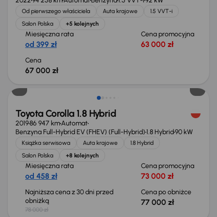
2022
94 258 km
Automat
Benzyna
1.5 VVT-i
92 kW
Od pierwszego właściciela
Auta krajowe
1.5 VVT-i
Salon Polska
+5 kolejnych
Miesięczna rata
Cena promocyjna
od 399 zł
63 000 zł
Cena
67 000 zł
Taniej o 1 000 zł
Toyota Corolla 1.8 Hybrid
2019
86 947 km
Automat
Benzyna Full-Hybrid EV (FHEV) (Full-Hybrid)
1.8 Hybrid
90 kW
Książka serwisowa
Auta krajowe
1.8 Hybrid
Salon Polska
+8 kolejnych
Miesięczna rata
Cena promocyjna
od 458 zł
73 000 zł
Najniższa cena z 30 dni przed
Cena po obniżce
obniżką
77 000 zł
78 000 zł
Taniej o 1 000 zł