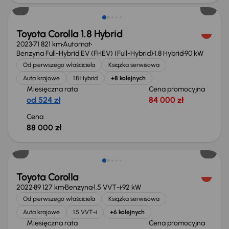
Toyota Corolla 1.8 Hybrid
2023
71 821 km
Automat
Benzyna Full-Hybrid EV (FHEV) (Full-Hybrid)
1.8 Hybrid
90 kW
Od pierwszego właściciela
Książka serwisowa
Auta krajowe
1.8 Hybrid
+8 kolejnych
Miesięczna rata
Cena promocyjna
od 524 zł
84 000 zł
Cena
88 000 zł
Taniej o 1 000 zł
Toyota Corolla
2022
89 127 km
Benzyna
1.5 VVT-i
92 kW
Od pierwszego właściciela
Książka serwisowa
Auta krajowe
1.5 VVT-i
+6 kolejnych
Miesięczna rata
Cena promocyjna