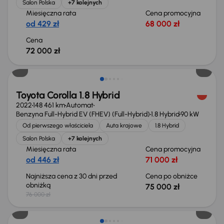
Salon Polska
+7 kolejnych
Miesięczna rata
Cena promocyjna
od 429 zł
68 000 zł
Cena
72 000 zł
Taniej o 1 000 zł
Toyota Corolla 1.8 Hybrid
2022
148 461 km
Automat
Benzyna Full-Hybrid EV (FHEV) (Full-Hybrid)
1.8 Hybrid
90 kW
Od pierwszego właściciela
Auta krajowe
1.8 Hybrid
Salon Polska
+7 kolejnych
Miesięczna rata
Cena promocyjna
od 446 zł
71 000 zł
Najniższa cena z 30 dni przed
Cena po obniżce
obniżką
75 000 zł
76 000 zł
Możliwość odliczenia VAT