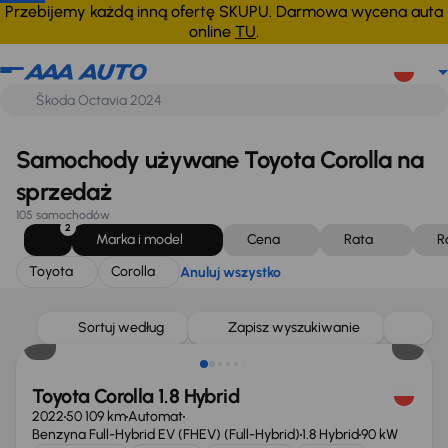
Toyota
Corolla
Anuluj wszystko
Przebijemy każdą inną ofertę SKUPU. Darmowa wycena auta
online
TU
.
Samochody używane Toyota Corolla na
sprzedaż
105 samochodów
2
Marka i model
Cena
Rata
R
Toyota
Corolla
Anuluj wszystko
Świeżo skupione
Sortuj według
Zapisz wyszukiwanie
Toyota Corolla 1.8 Hybrid
2022
50 109 km
Automat
Benzyna Full-Hybrid EV (FHEV) (Full-Hybrid)
1.8 Hybrid
90 kW