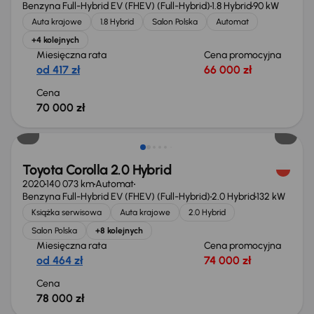
Benzyna Full-Hybrid EV (FHEV) (Full-Hybrid)
1.8 Hybrid
90 kW
Auta krajowe
1.8 Hybrid
Salon Polska
Automat
+4 kolejnych
Miesięczna rata
Cena promocyjna
od 417 zł
66 000 zł
Cena
70 000 zł
Możliwość odliczenia VAT
Toyota Corolla 2.0 Hybrid
2020
140 073 km
Automat
Benzyna Full-Hybrid EV (FHEV) (Full-Hybrid)
2.0 Hybrid
132 kW
Książka serwisowa
Auta krajowe
2.0 Hybrid
Salon Polska
+8 kolejnych
Miesięczna rata
Cena promocyjna
od 464 zł
74 000 zł
Cena
78 000 zł
Możliwość odliczenia VAT