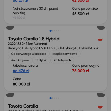
od 271 zł
42 500 zł
Najniższa cena z 30 dni przed
Cena po obniżce
obniżką
45 500 zł
46 000 zł
Możliwość odliczenia VAT
Toyota Corolla 1.8 Hybrid
2022
153 243 km
Automat
Benzyna Full-Hybrid EV (FHEV) (Full-Hybrid)
1.8 Hybrid
90 kW
Od pierwszego właściciela
Książka serwisowa
Auta krajowe
1.8 Hybrid
+11 kolejnych
Miesięczna rata
Cena promocyjna
od 476 zł
76 000 zł
Cena
80 000 zł
Możliwość odliczenia VAT
Toyota Corolla