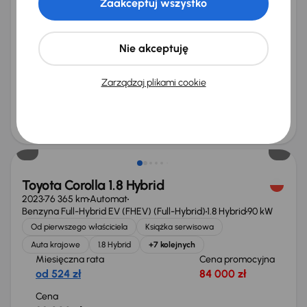
Toyota Corolla
Zaakceptuj wszystko
2022
74 691 km
Automat
Benzyna
1.5 VVT-i
92 kW
Auta krajowe
1.5 VVT-i
Salon Polska
Automat
Nie akceptuję
+3 kolejnych
Miesięczna rata
Cena promocyjna
od 393 zł
62 000 zł
Zarządzaj plikami cookie
Najniższa cena z 30 dni przed
Cena po obniżce
obniżką
66 000 zł
67 000 zł
Możliwość odliczenia VAT
Toyota Corolla 1.8 Hybrid
2023
76 365 km
Automat
Benzyna Full-Hybrid EV (FHEV) (Full-Hybrid)
1.8 Hybrid
90 kW
Od pierwszego właściciela
Książka serwisowa
Auta krajowe
1.8 Hybrid
+7 kolejnych
Miesięczna rata
Cena promocyjna
od 524 zł
84 000 zł
Cena