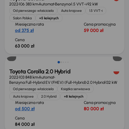
2022
106 383 km
Automat
Benzyna
1.5 VVT-i
92 kW
Od pierwszego właściciela
Auta krajowe
1.5 VVT-i
Salon Polska
+5 kolejnych
Miesięczna rata
Cena promocyjna
od 375 zł
59 000 zł
Cena
63 000 zł
Toyota Corolla 2.0 Hybrid
2022
103 848 km
Automat
Benzyna Full-Hybrid EV (FHEV) (Full-Hybrid)
2.0 Hybrid
132 kW
Od pierwszego właściciela
Książka serwisowa
Auta krajowe
2.0 Hybrid
+8 kolejnych
Miesięczna rata
Cena promocyjna
od 500 zł
80 000 zł
Cena
84 000 zł