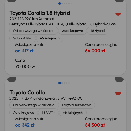
Toyota Corolla 1.8 Hybrid
2021
123 920 km
Automat
Benzyna Full-Hybrid EV (FHEV) (Full-Hybrid)
1.8 Hybrid
90 kW
Od pierwszego właściciela
Auta krajowe
1.8 Hybrid
Salon Polska
+6 kolejnych
Miesięczna rata
Cena promocyjna
od 417 zł
66 000 zł
Cena
70 000 zł
Możliwość odliczenia VAT
Toyota Corolla
2022
114 277 km
Benzyna
1.5 VVT-i
92 kW
Od pierwszego właściciela
Książka serwisowa
Auta krajowe
1.5 VVT-i
+6 kolejnych
Miesięczna rata
Cena promocyjna
od 342 zł
54 500 zł