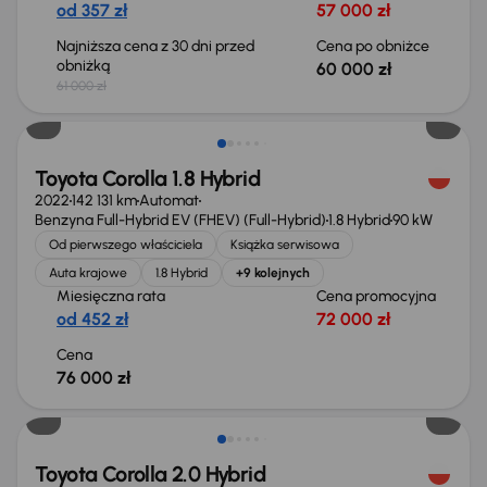
od 357 zł
57 000 zł
Najniższa cena z 30 dni przed
Cena po obniżce
obniżką
60 000 zł
61 000 zł
Możliwość odliczenia VAT
Toyota Corolla 1.8 Hybrid
2022
142 131 km
Automat
Benzyna Full-Hybrid EV (FHEV) (Full-Hybrid)
1.8 Hybrid
90 kW
Od pierwszego właściciela
Książka serwisowa
Auta krajowe
1.8 Hybrid
+9 kolejnych
Miesięczna rata
Cena promocyjna
od 452 zł
72 000 zł
Cena
76 000 zł
Świeżo skupione
Toyota Corolla 2.0 Hybrid