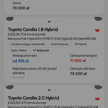
Cena
70 000 zł
Taniej o 1 000 zł
Toyota Corolla 1.8 Hybrid
2022
141 702 km
Automat
Benzyna Full-Hybrid EV (FHEV) (Full-Hybrid)
1.8 Hybrid
90 kW
Od pierwszego właściciela
Auta krajowe
1.8 Hybrid
Salon Polska
+7 kolejnych
Miesięczna rata
Cena promocyjna
od 446 zł
71 000 zł
Najniższa cena z 30 dni przed
Cena po obniżce
obniżką
75 000 zł
76 000 zł
Świeżo skupione
Toyota Corolla 2.0 Hybrid
2022
159 475 km
Automat
Benzyna Full-Hybrid EV (FHEV) (Full-Hybrid)
2.0 Hybrid
132 kW