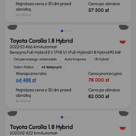
Najniższa cena z 30 dni przed
Cena po obniżce
obniżką
57 500 zł
56 000 zł
Możliwość odliczenia VAT
Toyota Corolla 1.8 Hybrid
2022
53 466 km
Automat
Benzyna Full-Hybrid EV (FHEV) (Full-Hybrid)
1.8 Hybrid
90 kW
Od pierwszego właściciela
Auta krajowe
1.8 Hybrid
Salon Polska
+6 kolejnych
Miesięczna rata
Cena promocyjna
od 488 zł
78 000 zł
Najniższa cena z 30 dni przed
Cena po obniżce
obniżką
82 000 zł
80 000 zł
Toyota Corolla 1.8 Hybrid
2020
112 422 km
Automat