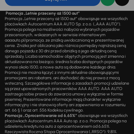
Promocja „Letnie przeceny aż 1500 aut”
Promocja „Letnie przeceny aż 1500 aut” obowiązuje we wszystkich
placówkach Autocentrum AAA AUTO Sp. z o.o. („AAA AUTO”).
Promocja polega na możliwości nabycia wybranych pojazdów
przecenionych, wskazanych w serwisie internetowym
aaaauto.pl/promocja, ze zniżką uwidocznioną w prezentowanej
cenie. Zniżka jest obliczana jako różnica pomiędzy najniższą ceną
danego pojazdu z 30 dni przed obniżką a jego aktualną ceną
sprzedaży. Liczba samochodów objętych promocją jest zmienna i
aktualizowana na bieżąco; średnia liczba dostępnych pojazdów
wynosi około 1500, a nowe auta są dodawane każdego dnia.
Promocji nie można łączyć z innymi aktualnie obowiązującymi
promocjami ani rabatami, ani dochodzić do niej prawa z mocą
wsteczną. Szczegółowe informacje o zasadach promocji udzielane
są przez upoważnionych pracowników AAA AUTO. AAA AUTO
zastrzega sobie prawo do zawarcia umowy wyłącznie w formie
pisemnej. Prezentowane informacje mają charakter wyłącznie
informacyjny i nie stanowią oferty ani zapewnienia w rozumieniu
art. 66 § 1 oraz art. 556 Kodeksu cywilnego.
Promocja „Oprocentowanie od 6,65%”
obowiązuje we wszystkich
placówkach Autocentrum AAA Auto sp. z o.o. Promocja polega na
udzieleniu kredytu na auto z oprocentowaniem od 6,65%.
Rzeczywista Roczna Stopa Oprocentowania („RRSO“): 9,81%.