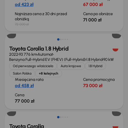
od 423 zł
67 000 zł
Najniższa cena z 30 dni przed
Cena po obniżce
obniżką
71 000 zł
72 000 zł
Możliwość odliczenia VAT
Toyota Corolla 1.8 Hybrid
2022
93 776 km
Automat
Benzyna Full-Hybrid EV (FHEV) (Full-Hybrid)
1.8 Hybrid
90 kW
Od pierwszego właściciela
Auta krajowe
1.8 Hybrid
Salon Polska
+8 kolejnych
Miesięczna rata
Cena promocyjna
od 458 zł
73 000 zł
Cena
77 000 zł
Możliwość odliczenia VAT
Toyota Corolla