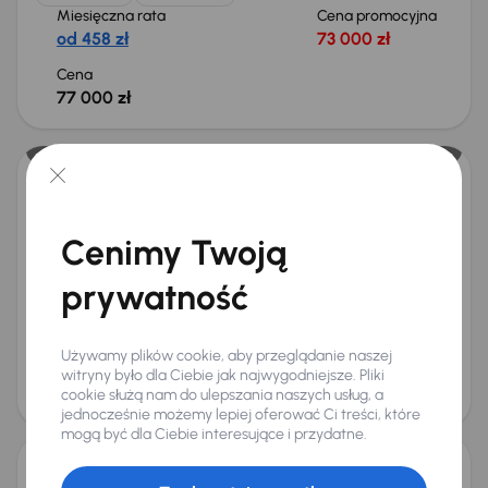
Miesięczna rata
Cena promocyjna
od 458 zł
73 000 zł
Cena
77 000 zł
Taniej o 700 zł
Toyota Corolla
2022
84 631 km
Benzyna
1.5 VVT-i
92 kW
Cenimy Twoją
Od pierwszego właściciela
Książka serwisowa
Auta krajowe
1.5 VVT-i
+6 kolejnych
prywatność
Miesięczna rata
Cena promocyjna
od 357 zł
57 000 zł
Używamy plików cookie, aby przeglądanie naszej
Najniższa cena z 30 dni przed
Cena po obniżce
witryny było dla Ciebie jak najwygodniejsze. Pliki
obniżką
60 000 zł
cookie służą nam do ulepszania naszych usług, a
60 700 zł
Taniej o 1 000 zł
jednocześnie możemy lepiej oferować Ci treści, które
mogą być dla Ciebie interesujące i przydatne.