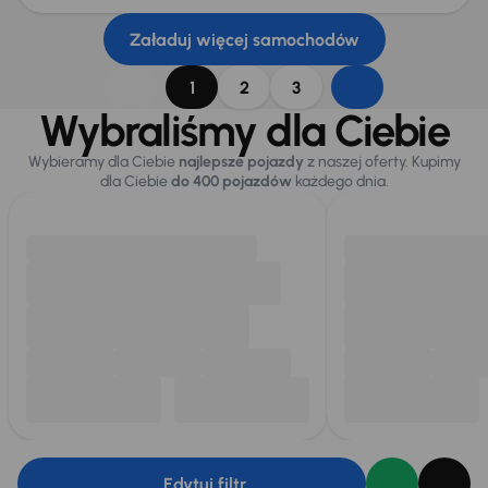
Załaduj więcej samochodów
1
2
3
Wybraliśmy dla Ciebie
Wybieramy dla Ciebie
najlepsze pojazdy
z naszej oferty. Kupimy
dla Ciebie
do 400 pojazdów
każdego dnia.
Edytuj filtr