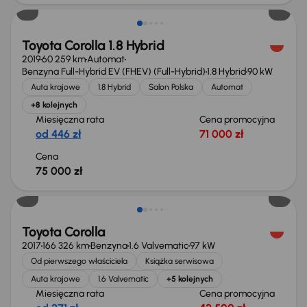
Toyota Corolla 1.8 Hybrid
2019
60 259 km
Automat
Benzyna Full-Hybrid EV (FHEV) (Full-Hybrid)
1.8 Hybrid
90 kW
Auta krajowe
1.8 Hybrid
Salon Polska
Automat
+8 kolejnych
Miesięczna rata
Cena promocyjna
od 446 zł
71 000 zł
Cena
75 000 zł
Taniej o 500 zł
Toyota Corolla
2017
166 326 km
Benzyna
1.6 Valvematic
97 kW
Od pierwszego właściciela
Książka serwisowa
Auta krajowe
1.6 Valvematic
+5 kolejnych
Miesięczna rata
Cena promocyjna