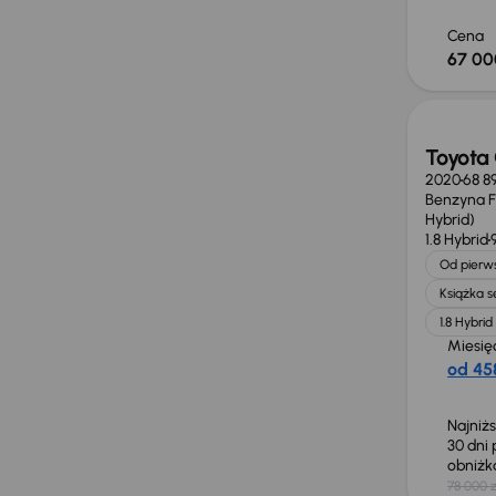
Cena
67 00
Taniej 
Toyota 
2020
68 8
Benzyna Fu
Hybrid)
1.8 Hybrid
Od pierws
Książka 
1.8 Hybrid
Miesię
od 458
Najniż
30 dni
obniż
78 000 z
Możliw