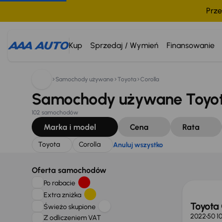
Prze
Szukam:
Toyota
Corolla
Anuluj wszystko
Kup
Sprzedaj / Wymień
Finansowanie
Samochody używane
Toyota
Corolla
Samochody używane Toyota
102 samochodów
Marka i model
Cena
Rata
Toyota
Corolla
Anuluj wszystko
Świeżo
Oferta samochodów
Po rabacie
Extra zniżka
Toyota 
Świeżo skupione
2022
50 1
Z odliczeniem VAT