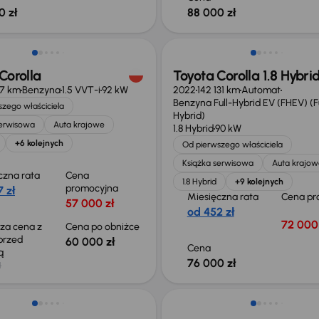
0 zł
88 000 zł
o 1 000 zł
Możliwość odliczenia VAT
Corolla
Toyota Corolla 1.8 Hybri
27 km
Benzyna
1.5 VVT-i
92 kW
2022
142 131 km
Automat
Benzyna Full-Hybrid EV (FHEV) (Fu
zego właściciela
Hybrid)
serwisowa
Auta krajowe
1.8 Hybrid
90 kW
+6 kolejnych
Od pierwszego właściciela
Książka serwisowa
Auta krajow
czna rata
Cena
1.8 Hybrid
+9 kolejnych
promocyjna
 zł
Miesięczna rata
Cena pr
57 000 zł
od 452 zł
72 000 
sza cena z
Cena po obniżce
 przed
60 000 zł
Cena
ką
76 000 zł
ł
Możliwość odliczenia VAT