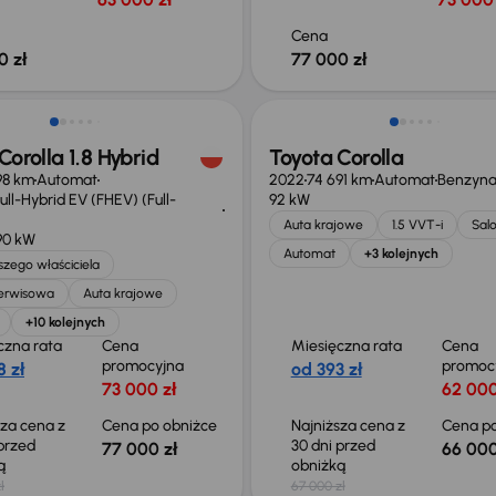
Cena
0 zł
77 000 zł
o 1 000 zł
Taniej o 1 000 zł
Corolla 1.8 Hybrid
Toyota Corolla
98 km
Automat
2022
74 691 km
Automat
Benzyn
ll-Hybrid EV (FHEV) (Full-
92 kW
Auta krajowe
1.5 VVT-i
Salo
90 kW
Automat
+3 kolejnych
zego właściciela
serwisowa
Auta krajowe
+10 kolejnych
czna rata
Cena
Miesięczna rata
Cena
promocyjna
promoc
 zł
od 393 zł
73 000 zł
62 000
sza cena z
Cena po obniżce
Najniższa cena z
Cena po
 przed
30 dni przed
77 000 zł
66 000
ką
obniżką
ł
67 000 zł
ość odliczenia VAT
Możliwość odliczenia VAT