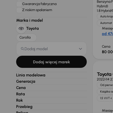
Benzyna Fu
Gwarancja fabryczna
Hybrid)
Z niskim spalaniem
1.8 Hybrid
Auta kra
Marka i model
Automat
Toyota
Miesię
od 476
Corolla
Cena
Dodaj model
80 00
Możliw
Dodaj więcej marek
Toyota 
Linia modelowa
2022
114 
Generacja
Od pierws
Cena
Książka 
Rata
1.5 VVT-i
Rok
Przebieg
Miesię
Paliwo