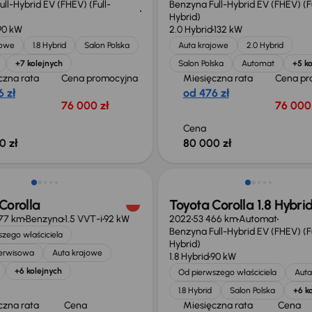
ll-Hybrid EV (FHEV) (Full-
Benzyna Full-Hybrid EV (FHEV) (Fu
Hybrid)
90 kW
2.0 Hybrid
132 kW
jowe
1.8 Hybrid
Salon Polska
Auta krajowe
2.0 Hybrid
+7 kolejnych
Salon Polska
Automat
+5 ko
czna rata
Cena promocyjna
Miesięczna rata
Cena pr
 zł
od 476 zł
76 000 zł
76 000 
Cena
0 zł
80 000 zł
ość odliczenia VAT
Możliwość odliczenia VAT
Corolla
Toyota Corolla 1.8 Hybri
277 km
Benzyna
1.5 VVT-i
92 kW
2022
53 466 km
Automat
Benzyna Full-Hybrid EV (FHEV) (Fu
zego właściciela
Hybrid)
serwisowa
Auta krajowe
1.8 Hybrid
90 kW
+6 kolejnych
Od pierwszego właściciela
Auta
1.8 Hybrid
Salon Polska
+6 k
czna rata
Cena
Miesięczna rata
Cena