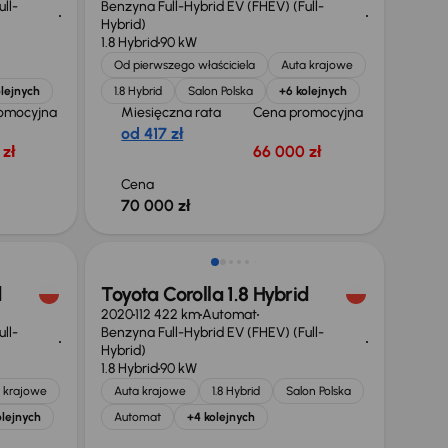
ll-
Benzyna Full-Hybrid EV (FHEV) (Full-
Hybrid)
1.8 Hybrid
90 kW
Od pierwszego właściciela
Auta krajowe
lejnych
1.8 Hybrid
Salon Polska
+6 kolejnych
omocyjna
Miesięczna rata
Cena promocyjna
od 417 zł
zł
66 000 zł
Cena
70 000 zł
d
Toyota Corolla 1.8 Hybrid
2020
112 422 km
Automat
ll-
Benzyna Full-Hybrid EV (FHEV) (Full-
Hybrid)
1.8 Hybrid
90 kW
 krajowe
Auta krajowe
1.8 Hybrid
Salon Polska
olejnych
Automat
+4 kolejnych