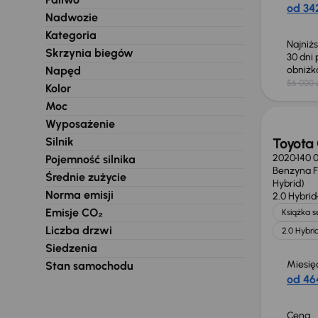
od 342
Nadwozie
Kategoria
Najniż
Skrzynia biegów
30 dni
Napęd
obniż
56 000 
Kolor
Możliw
Moc
Wyposażenie
Silnik
Toyota 
2020
140 
Pojemność silnika
Benzyna Fu
Średnie zużycie
Hybrid)
Norma emisji
2.0 Hybrid
Emisje CO₂
Książka 
Liczba drzwi
2.0 Hybri
Siedzenia
Miesię
Stan samochodu
od 464
Cena