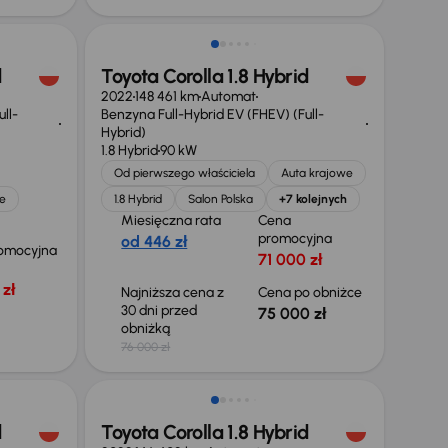
d
Toyota Corolla 1.8 Hybrid
2022
148 461 km
Automat
ll-
Benzyna Full-Hybrid EV (FHEV) (Full-
Hybrid)
1.8 Hybrid
90 kW
Od pierwszego właściciela
Auta krajowe
e
1.8 Hybrid
Salon Polska
+7 kolejnych
Miesięczna rata
Cena
promocyjna
od 446 zł
omocyjna
71 000 zł
zł
Najniższa cena z
Cena po obniżce
30 dni przed
75 000 zł
obniżką
76 000 zł
Możliwość odliczenia VAT
d
Toyota Corolla 1.8 Hybrid