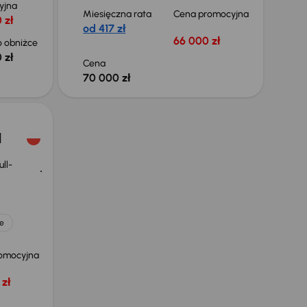
yjna
Miesięczna rata
Cena promocyjna
 zł
od 417 zł
66 000 zł
 obniżce
 zł
Cena
70 000 zł
d
ll-
e
omocyjna
zł