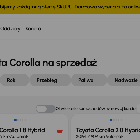
bijemy każdą inną ofertę SKUPU. Darmowa wycena auta onli
Oddziały
Kariera
 Corolla na sprzedaż
Rok
Przebieg
Paliwo
Nadwozie
 skupione
Otwieranie samochodów w nowej karcie
Corolla 1.8 Hybrid
Toyota Corolla 2.0 Hybri
09 km
Automat
2019
117 909 km
Automat