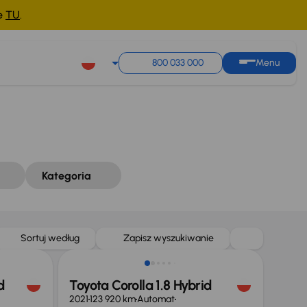
ne
TU
.
Sortuj według
Zapisz wyszukiwanie
800 033 000
Menu
Kategoria
Możliwość odliczenia VAT
Sortuj według
Zapisz wyszukiwanie
d
Toyota Corolla 1.8 Hybrid
2021
123 920 km
Automat