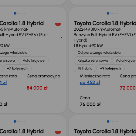
Corolla 1.8 Hybrid
Toyota Corolla 1.8 Hybri
65 km
Automat
2022
149 310 km
Automat
ll-Hybrid EV (FHEV) (Full-
Benzyna Full-Hybrid EV (FHEV) (Fu
Hybrid)
90 kW
1.8 Hybrid
90 kW
zego właściciela
Od pierwszego właściciela
serwisowa
Auta krajowe
Książka serwisowa
Auta krajow
+7 kolejnych
1.8 Hybrid
+9 kolejnych
czna rata
Cena promocyjna
Miesięczna rata
Cena pr
 zł
od 452 zł
84 000 zł
72 000 
Cena
0 zł
76 000 zł
 skupione
Świeżo skupione
Corolla 1.8 Hybrid
Toyota Corolla 1.8 Hybri