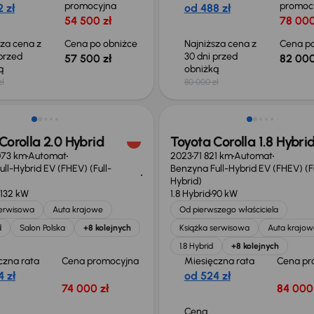
promocyjna
promoc
 zł
od 488 zł
54 500 zł
78 000
sza cena z
Cena po obniżce
Najniższa cena z
Cena po
 przed
30 dni przed
57 500 zł
82 000
ką
obniżką
zł
80 000 zł
ość odliczenia VAT
Możliwość odliczenia VAT
Corolla 2.0 Hybrid
Toyota Corolla 1.8 Hybri
073 km
Automat
2023
71 821 km
Automat
ll-Hybrid EV (FHEV) (Full-
Benzyna Full-Hybrid EV (FHEV) (Fu
Hybrid)
132 kW
1.8 Hybrid
90 kW
serwisowa
Auta krajowe
Od pierwszego właściciela
d
Salon Polska
+8 kolejnych
Książka serwisowa
Auta krajow
1.8 Hybrid
+8 kolejnych
czna rata
Cena promocyjna
Miesięczna rata
Cena pr
 zł
od 524 zł
74 000 zł
84 000 
Cena