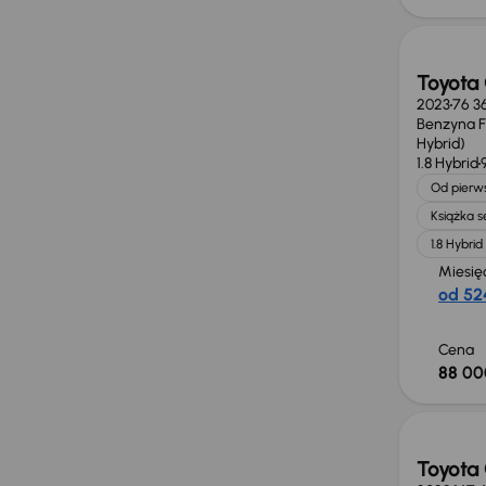
Toyota 
2023
76 3
Benzyna Fu
Hybrid)
1.8 Hybrid
Od pierws
Książka 
1.8 Hybrid
Miesię
od 524
Cena
88 00
Świeżo
Toyota 