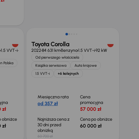
Taniej o 700 zł
Toyota Corolla
a
1.5 VVT-i
2022
84 631 km
Benzyna
1.5 VVT-i
92 kW
Od pierwszego właściciela
n Polska
Książka serwisowa
Auta krajowe
1.5 VVT-i
+6 kolejnych
Miesięczna rata
Cena
yjna
promocyjna
od 357 zł
 zł
57 000 zł
 obniżce
Najniższa cena z
Cena po obniżce
30 dni przed
 zł
60 000 zł
obniżką
60 700 zł
Taniej o 1 000 zł