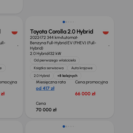
Świeżo skupione
d
Toyota Corolla 2.0 Hybrid
2022
172 344 km
Automat
ll-
Benzyna Full-Hybrid EV (FHEV) (Full-
Hybrid)
2.0 Hybrid
132 kW
Od pierwszego właściciela
e
Książka serwisowa
Auta krajowe
2.0 Hybrid
+8 kolejnych
omocyjna
Miesięczna rata
Cena promocyjna
od 417 zł
zł
66 000 zł
Cena
70 000 zł
Taniej o 500 zł