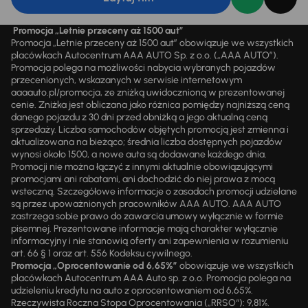
Promocja „Letnie przeceny aż 1500 aut”
Promocja „Letnie przeceny aż 1500 aut” obowiązuje we wszystkich
placówkach Autocentrum AAA AUTO Sp. z o.o. („AAA AUTO”).
Promocja polega na możliwości nabycia wybranych pojazdów
przecenionych, wskazanych w serwisie internetowym
aaaauto.pl/promocja, ze zniżką uwidocznioną w prezentowanej
cenie. Zniżka jest obliczana jako różnica pomiędzy najniższą ceną
danego pojazdu z 30 dni przed obniżką a jego aktualną ceną
sprzedaży. Liczba samochodów objętych promocją jest zmienna i
aktualizowana na bieżąco; średnia liczba dostępnych pojazdów
wynosi około 1500, a nowe auta są dodawane każdego dnia.
Promocji nie można łączyć z innymi aktualnie obowiązującymi
promocjami ani rabatami, ani dochodzić do niej prawa z mocą
wsteczną. Szczegółowe informacje o zasadach promocji udzielane
są przez upoważnionych pracowników AAA AUTO. AAA AUTO
zastrzega sobie prawo do zawarcia umowy wyłącznie w formie
pisemnej. Prezentowane informacje mają charakter wyłącznie
informacyjny i nie stanowią oferty ani zapewnienia w rozumieniu
art. 66 § 1 oraz art. 556 Kodeksu cywilnego.
Promocja „Oprocentowanie od 6,65%”
obowiązuje we wszystkich
placówkach Autocentrum AAA Auto sp. z o.o. Promocja polega na
udzieleniu kredytu na auto z oprocentowaniem od 6,65%.
Rzeczywista Roczna Stopa Oprocentowania („RRSO“): 9,81%.