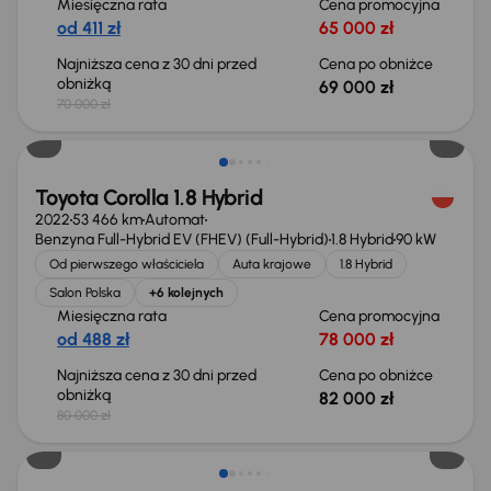
Miesięczna rata
Cena promocyjna
od 411 zł
65 000 zł
Najniższa cena z 30 dni przed
Cena po obniżce
obniżką
69 000 zł
70 000 zł
Możliwość odliczenia VAT
Toyota Corolla 1.8 Hybrid
2022
53 466 km
Automat
Benzyna Full-Hybrid EV (FHEV) (Full-Hybrid)
1.8 Hybrid
90 kW
Od pierwszego właściciela
Auta krajowe
1.8 Hybrid
Salon Polska
+6 kolejnych
Miesięczna rata
Cena promocyjna
od 488 zł
78 000 zł
Najniższa cena z 30 dni przed
Cena po obniżce
obniżką
82 000 zł
80 000 zł
Możliwość odliczenia VAT