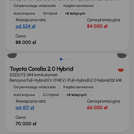
Od pierwszego właściciela
Książka serwisowa
Auta krajowe
1.8 Hybrid
+8 kolejnych
Miesięczna rata
Cena promocyjna
od 524 zł
84 000 zł
Cena
88 000 zł
Świeżo skupione
Toyota Corolla 2.0 Hybrid
2022
172 344 km
Automat
Benzyna Full-Hybrid EV (FHEV) (Full-Hybrid)
2.0 Hybrid
132 kW
Od pierwszego właściciela
Książka serwisowa
Auta krajowe
2.0 Hybrid
+8 kolejnych
Miesięczna rata
Cena promocyjna
od 417 zł
66 000 zł
Cena
70 000 zł
Możliwość odliczenia VAT