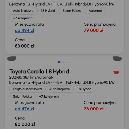
Benzyna Full-Hybrid EV (FHEV) (Full-Hybrid)
1.8 Hybrid
90 kW
Auta krajowe
1.8 Hybrid
Salon Polska
Automat
+7 kolejnych
Miesięczna rata
Cena promocyjna
od 494 zł
79 000 zł
Cena
83 000 zł
Świeżo skupione
Toyota Corolla 1.8 Hybrid
2021
86 387 km
Automat
Benzyna Full-Hybrid EV (FHEV) (Full-Hybrid)
1.8 Hybrid
90 kW
Książka serwisowa
Auta krajowe
1.8 Hybrid
Salon Polska
+7 kolejnych
Miesięczna rata
Cena promocyjna
od 476 zł
76 000 zł
Cena
80 000 zł
Możliwość odliczenia VAT