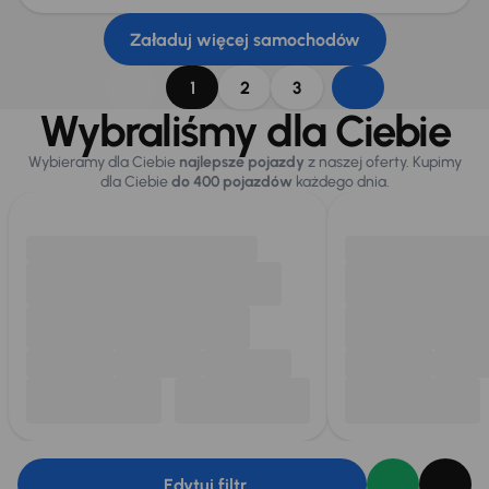
Załaduj więcej samochodów
1
2
3
Wybraliśmy dla Ciebie
Wybieramy dla Ciebie
najlepsze pojazdy
z naszej oferty. Kupimy
dla Ciebie
do 400 pojazdów
każdego dnia.
Edytuj filtr