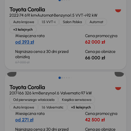
Toyota Corolla
2022
74 691 km
Automat
Benzyna
1.5 VVT-i
92 kW
Auta krajowe
1.5 VVT-i
Salon Polska
Automat
+3 kolejnych
Miesięczna rata
Cena promocyjna
od 393 zł
62 000 zł
Najniższa cena z 30 dni przed
Cena po obniżce
obniżką
66 000 zł
67 000 zł
Taniej o 500 zł
Toyota Corolla
2017
166 326 km
Benzyna
1.6 Valvematic
97 kW
Od pierwszego właściciela
Książka serwisowa
Auta krajowe
1.6 Valvematic
+5 kolejnych
Miesięczna rata
Cena promocyjna
od 271 zł
42 500 zł
Najniższa cena z 30 dni przed
Cena po obniżce