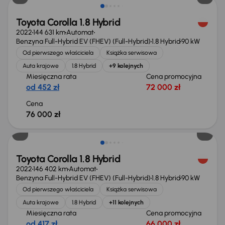
Toyota Corolla 1.8 Hybrid
2022
144 631 km
Automat
Benzyna Full-Hybrid EV (FHEV) (Full-Hybrid)
1.8 Hybrid
90 kW
Od pierwszego właściciela
Książka serwisowa
Auta krajowe
1.8 Hybrid
+9 kolejnych
Miesięczna rata
Cena promocyjna
od 452 zł
72 000 zł
Cena
76 000 zł
Możliwość odliczenia VAT
Toyota Corolla 1.8 Hybrid
2022
146 402 km
Automat
Benzyna Full-Hybrid EV (FHEV) (Full-Hybrid)
1.8 Hybrid
90 kW
Od pierwszego właściciela
Książka serwisowa
Auta krajowe
1.8 Hybrid
+11 kolejnych
Miesięczna rata
Cena promocyjna
od 417 zł
66 000 zł