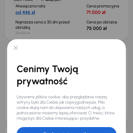
Miesięczna rata
Cena promocyjna
od 446 zł
71 000 zł
Najniższa cena z 30 dni przed
Cena po obniżce
obniżką
75 000 zł
76 000 zł
Możliwość odliczenia VAT
Toyota Corolla 1.8 Hybrid
Cenimy Twoją
2022
153 243 km
Automat
Benzyna Full-Hybrid EV (FHEV) (Full-Hybrid)
1.8 Hybrid
90 kW
prywatność
Od pierwszego właściciela
Książka serwisowa
Auta krajowe
1.8 Hybrid
+11 kolejnych
Miesięczna rata
Cena promocyjna
Używamy plików cookie, aby przeglądanie naszej
od 476 zł
76 000 zł
witryny było dla Ciebie jak najwygodniejsze. Pliki
cookie służą nam do ulepszania naszych usług, a
Cena
jednocześnie możemy lepiej oferować Ci treści, które
80 000 zł
mogą być dla Ciebie interesujące i przydatne.
Możliwość odliczenia VAT