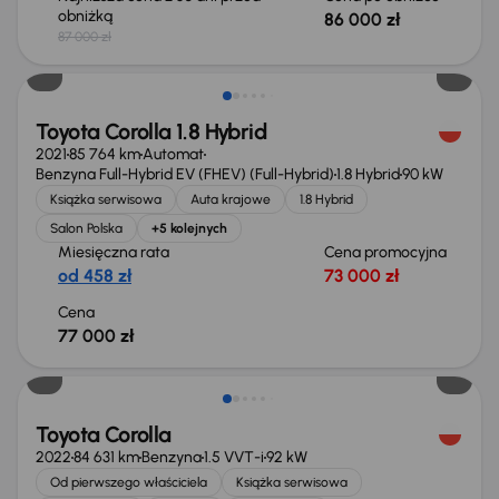
obniżką
86 000 zł
87 000 zł
Toyota Corolla 1.8 Hybrid
2021
85 764 km
Automat
Benzyna Full-Hybrid EV (FHEV) (Full-Hybrid)
1.8 Hybrid
90 kW
Książka serwisowa
Auta krajowe
1.8 Hybrid
Salon Polska
+5 kolejnych
Miesięczna rata
Cena promocyjna
od 458 zł
73 000 zł
Cena
77 000 zł
Taniej o 700 zł
Toyota Corolla
2022
84 631 km
Benzyna
1.5 VVT-i
92 kW
Od pierwszego właściciela
Książka serwisowa