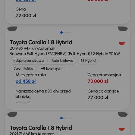
Cena
72 000 zł
Taniej o 1 000 zł
Toyota Corolla 1.8 Hybrid
2019
86 947 km
Automat
Benzyna Full-Hybrid EV (FHEV) (Full-Hybrid)
1.8 Hybrid
90 kW
Książka serwisowa
Auta krajowe
1.8 Hybrid
Salon Polska
+8 kolejnych
Miesięczna rata
Cena promocyjna
od 458 zł
73 000 zł
Najniższa cena z 30 dni przed
Cena po obniżce
obniżką
77 000 zł
78 000 zł
Toyota Corolla 1.8 Hybrid
2021
71 668 km
Automat