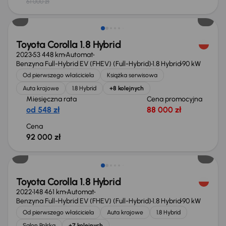
61 000 zł
Możliwość odliczenia VAT
Toyota Corolla 1.8 Hybrid
2023
53 448 km
Automat
Benzyna Full-Hybrid EV (FHEV) (Full-Hybrid)
1.8 Hybrid
90 kW
Od pierwszego właściciela
Książka serwisowa
Auta krajowe
1.8 Hybrid
+8 kolejnych
Miesięczna rata
Cena promocyjna
od 548 zł
88 000 zł
Cena
92 000 zł
Taniej o 1 000 zł
Toyota Corolla 1.8 Hybrid
2022
148 461 km
Automat
Benzyna Full-Hybrid EV (FHEV) (Full-Hybrid)
1.8 Hybrid
90 kW
Od pierwszego właściciela
Auta krajowe
1.8 Hybrid
Salon Polska
+7 kolejnych