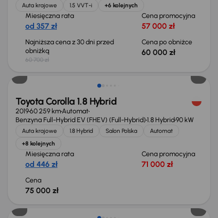
Auta krajowe
1.5 VVT-i
+6 kolejnych
Miesięczna rata
Cena promocyjna
od 357 zł
57 000 zł
Najniższa cena z 30 dni przed
Cena po obniżce
obniżką
60 000 zł
60 700 zł
Możliwość odliczenia VAT
Toyota Corolla 1.8 Hybrid
2019
60 259 km
Automat
Benzyna Full-Hybrid EV (FHEV) (Full-Hybrid)
1.8 Hybrid
90 kW
Auta krajowe
1.8 Hybrid
Salon Polska
Automat
+8 kolejnych
Miesięczna rata
Cena promocyjna
od 446 zł
71 000 zł
Cena
75 000 zł
Taniej o 1 000 zł