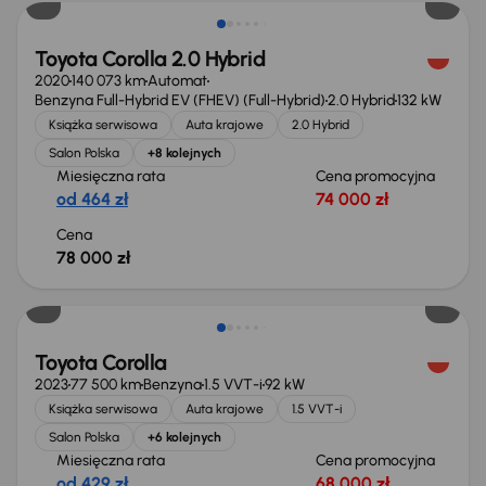
Toyota Corolla 2.0 Hybrid
2020
140 073 km
Automat
Benzyna Full-Hybrid EV (FHEV) (Full-Hybrid)
2.0 Hybrid
132 kW
Książka serwisowa
Auta krajowe
2.0 Hybrid
Salon Polska
+8 kolejnych
Miesięczna rata
Cena promocyjna
od 464 zł
74 000 zł
Cena
78 000 zł
Toyota Corolla
2023
77 500 km
Benzyna
1.5 VVT-i
92 kW
Książka serwisowa
Auta krajowe
1.5 VVT-i
Salon Polska
+6 kolejnych
Miesięczna rata
Cena promocyjna
od 429 zł
68 000 zł