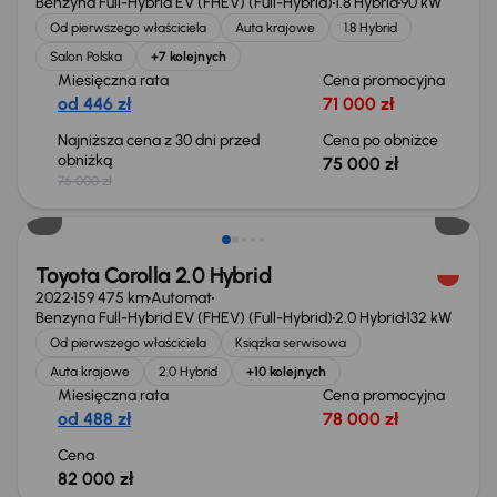
Benzyna Full-Hybrid EV (FHEV) (Full-Hybrid)
1.8 Hybrid
90 kW
Od pierwszego właściciela
Auta krajowe
1.8 Hybrid
Salon Polska
+7 kolejnych
Miesięczna rata
Cena promocyjna
od 446 zł
71 000 zł
Najniższa cena z 30 dni przed
Cena po obniżce
obniżką
75 000 zł
76 000 zł
Świeżo skupione
Toyota Corolla 2.0 Hybrid
2022
159 475 km
Automat
Benzyna Full-Hybrid EV (FHEV) (Full-Hybrid)
2.0 Hybrid
132 kW
Od pierwszego właściciela
Książka serwisowa
Auta krajowe
2.0 Hybrid
+10 kolejnych
Miesięczna rata
Cena promocyjna
od 488 zł
78 000 zł
Cena
82 000 zł