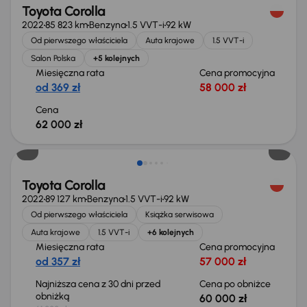
Toyota Corolla
2022
85 823 km
Benzyna
1.5 VVT-i
92 kW
Od pierwszego właściciela
Auta krajowe
1.5 VVT-i
Salon Polska
+5 kolejnych
Miesięczna rata
Cena promocyjna
od 369 zł
58 000 zł
Cena
62 000 zł
Taniej o 1 000 zł
Toyota Corolla
2022
89 127 km
Benzyna
1.5 VVT-i
92 kW
Od pierwszego właściciela
Książka serwisowa
Auta krajowe
1.5 VVT-i
+6 kolejnych
Miesięczna rata
Cena promocyjna
od 357 zł
57 000 zł
Najniższa cena z 30 dni przed
Cena po obniżce
obniżką
60 000 zł