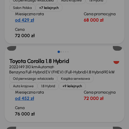
Od pierwszego właściciela
Auta krajowe
1.8 Hybrid
Salon Polska
+7 kolejnych
Miesięczna rata
Cena promocyjna
od 429 zł
68 000 zł
Cena
72 000 zł
Możliwość odliczenia VAT
Toyota Corolla 1.8 Hybrid
2022
149 310 km
Automat
Benzyna Full-Hybrid EV (FHEV) (Full-Hybrid)
1.8 Hybrid
90 kW
Od pierwszego właściciela
Książka serwisowa
Auta krajowe
1.8 Hybrid
+9 kolejnych
Miesięczna rata
Cena promocyjna
od 452 zł
72 000 zł
Cena
76 000 zł
Możliwość odliczenia VAT