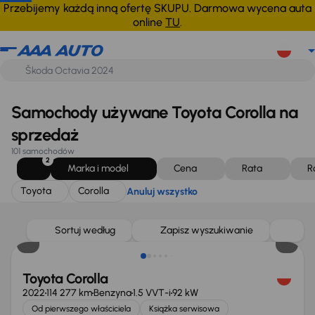
Toyota
Corolla
Anuluj wszystko
Przebijemy każdą inną ofertę SKUPU. Darmowa wycena auta
online
TU
.
Samochody używane Toyota Corolla na
sprzedaż
101 samochodów
2
Marka i model
Cena
Rata
R
Toyota
Corolla
Anuluj wszystko
Możliwość odliczenia VAT
Sortuj według
Zapisz wyszukiwanie
Toyota Corolla
2022
114 277 km
Benzyna
1.5 VVT-i
92 kW
Od pierwszego właściciela
Książka serwisowa