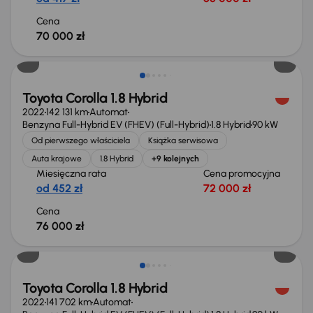
Cena
70 000 zł
Możliwość odliczenia VAT
Toyota Corolla 1.8 Hybrid
2022
142 131 km
Automat
Benzyna Full-Hybrid EV (FHEV) (Full-Hybrid)
1.8 Hybrid
90 kW
Od pierwszego właściciela
Książka serwisowa
Auta krajowe
1.8 Hybrid
+9 kolejnych
Miesięczna rata
Cena promocyjna
od 452 zł
72 000 zł
Cena
76 000 zł
Taniej o 1 000 zł
Toyota Corolla 1.8 Hybrid
2022
141 702 km
Automat