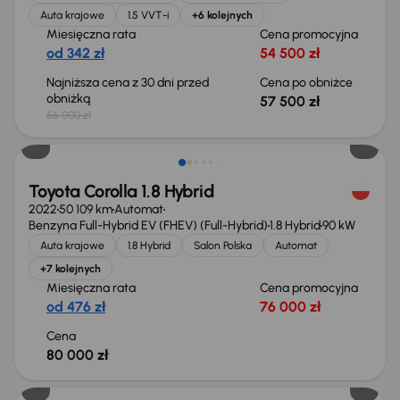
Auta krajowe
1.5 VVT-i
+6 kolejnych
Miesięczna rata
Cena promocyjna
od 342 zł
54 500 zł
Najniższa cena z 30 dni przed
Cena po obniżce
obniżką
57 500 zł
56 000 zł
Świeżo skupione
Toyota Corolla 1.8 Hybrid
2022
50 109 km
Automat
Benzyna Full-Hybrid EV (FHEV) (Full-Hybrid)
1.8 Hybrid
90 kW
Auta krajowe
1.8 Hybrid
Salon Polska
Automat
+7 kolejnych
Miesięczna rata
Cena promocyjna
od 476 zł
76 000 zł
Cena
80 000 zł
Możliwość odliczenia VAT