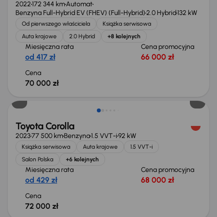
2022
172 344 km
Automat
Benzyna Full-Hybrid EV (FHEV) (Full-Hybrid)
2.0 Hybrid
132 kW
Od pierwszego właściciela
Książka serwisowa
Auta krajowe
2.0 Hybrid
+8 kolejnych
Miesięczna rata
Cena promocyjna
od 417 zł
66 000 zł
Cena
70 000 zł
Toyota Corolla
2023
77 500 km
Benzyna
1.5 VVT-i
92 kW
Książka serwisowa
Auta krajowe
1.5 VVT-i
Salon Polska
+6 kolejnych
Miesięczna rata
Cena promocyjna
od 429 zł
68 000 zł
Cena
72 000 zł
Możliwość odliczenia VAT