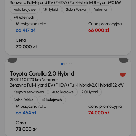
Benzyna Full-Hybrid EV (FHEV) (Full-Hybrid)
1.8 Hybrid
90 kW
Auta krajowe
1.8 Hybrid
Salon Polska
Automat
+4 kolejnych
Miesięczna rata
Cena promocyjna
od 417 zł
66 000 zł
Cena
70 000 zł
Możliwość odliczenia VAT
Toyota Corolla 2.0 Hybrid
2020
140 073 km
Automat
Benzyna Full-Hybrid EV (FHEV) (Full-Hybrid)
2.0 Hybrid
132 kW
Książka serwisowa
Auta krajowe
2.0 Hybrid
Salon Polska
+8 kolejnych
Miesięczna rata
Cena promocyjna
od 464 zł
74 000 zł
Cena
78 000 zł
Możliwość odliczenia VAT