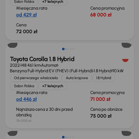
Salon Polska
+7 kolejnych
Miesięczna rata
Cena promocyjna
od 429 zł
68 000 zł
Cena
72 000 zł
Taniej o 1 000 zł
Toyota Corolla 1.8 Hybrid
2022
148 461 km
Automat
Benzyna Full-Hybrid EV (FHEV) (Full-Hybrid)
1.8 Hybrid
90 kW
Od pierwszego właściciela
Auta krajowe
1.8 Hybrid
Salon Polska
+7 kolejnych
Miesięczna rata
Cena promocyjna
od 446 zł
71 000 zł
Najniższa cena z 30 dni przed
Cena po obniżce
obniżką
75 000 zł
76 000 zł
Możliwość odliczenia VAT