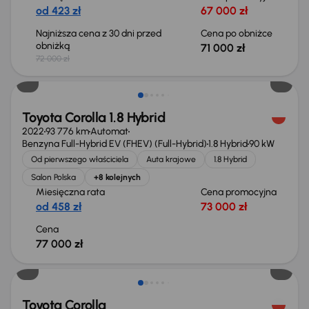
od 423 zł
67 000 zł
Najniższa cena z 30 dni przed
Cena po obniżce
obniżką
71 000 zł
72 000 zł
Możliwość odliczenia VAT
Toyota Corolla 1.8 Hybrid
2022
93 776 km
Automat
Benzyna Full-Hybrid EV (FHEV) (Full-Hybrid)
1.8 Hybrid
90 kW
Od pierwszego właściciela
Auta krajowe
1.8 Hybrid
Salon Polska
+8 kolejnych
Miesięczna rata
Cena promocyjna
od 458 zł
73 000 zł
Cena
77 000 zł
Możliwość odliczenia VAT
Toyota Corolla