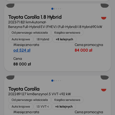
Toyota Corolla 1.8 Hybrid
2023
71 821 km
Automat
Benzyna Full-Hybrid EV (FHEV) (Full-Hybrid)
1.8 Hybrid
90 kW
Od pierwszego właściciela
Książka serwisowa
Auta krajowe
1.8 Hybrid
+8 kolejnych
Miesięczna rata
Cena promocyjna
od 524 zł
84 000 zł
Cena
88 000 zł
Taniej o 1 000 zł
Toyota Corolla
2022
89 127 km
Benzyna
1.5 VVT-i
92 kW
Od pierwszego właściciela
Książka serwisowa
Auta krajowe
1.5 VVT-i
+6 kolejnych
Miesięczna rata
Cena promocyjna