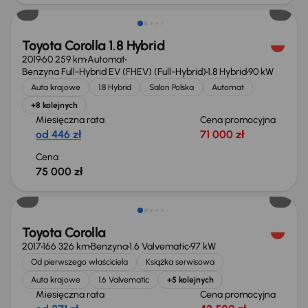
Toyota Corolla 1.8 Hybrid
2019
60 259 km
Automat
Benzyna Full-Hybrid EV (FHEV) (Full-Hybrid)
1.8 Hybrid
90 kW
Auta krajowe
1.8 Hybrid
Salon Polska
Automat
+8 kolejnych
Miesięczna rata
Cena promocyjna
od 446 zł
71 000 zł
Cena
75 000 zł
Taniej o 500 zł
Toyota Corolla
2017
166 326 km
Benzyna
1.6 Valvematic
97 kW
Od pierwszego właściciela
Książka serwisowa
Auta krajowe
1.6 Valvematic
+5 kolejnych
Miesięczna rata
Cena promocyjna