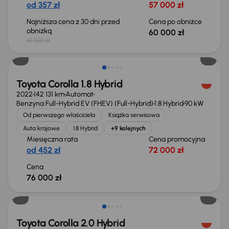
od 357 zł
57 000 zł
Najniższa cena z 30 dni przed
Cena po obniżce
obniżką
60 000 zł
61 000 zł
Możliwość odliczenia VAT
Toyota Corolla 1.8 Hybrid
2022
142 131 km
Automat
Benzyna Full-Hybrid EV (FHEV) (Full-Hybrid)
1.8 Hybrid
90 kW
Od pierwszego właściciela
Książka serwisowa
Auta krajowe
1.8 Hybrid
+9 kolejnych
Miesięczna rata
Cena promocyjna
od 452 zł
72 000 zł
Cena
76 000 zł
Świeżo skupione
Toyota Corolla 2.0 Hybrid