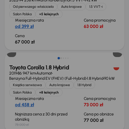
2022
94 258 km
Automat
Benzyna
1.5 VVT-i
92 kW
Od pierwszego właściciela
Auta krajowe
1.5 VVT-i
Salon Polska
+5 kolejnych
Miesięczna rata
Cena promocyjna
od 399 zł
63 000 zł
Cena
67 000 zł
Taniej o 1 000 zł
Toyota Corolla 1.8 Hybrid
2019
86 947 km
Automat
Benzyna Full-Hybrid EV (FHEV) (Full-Hybrid)
1.8 Hybrid
90 kW
Książka serwisowa
Auta krajowe
1.8 Hybrid
Salon Polska
+8 kolejnych
Miesięczna rata
Cena promocyjna
od 458 zł
73 000 zł
Najniższa cena z 30 dni przed
Cena po obniżce
obniżką
77 000 zł
78 000 zł
Taniej o 1 000 zł