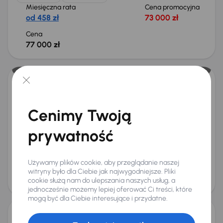
Miesięczna rata
Cena promocyjna
od 458 zł
73 000 zł
Cena
77 000 zł
Taniej o 700 zł
Toyota Corolla
2022
84 631 km
Benzyna
1.5 VVT-i
92 kW
Cenimy Twoją
Od pierwszego właściciela
Książka serwisowa
Auta krajowe
1.5 VVT-i
+6 kolejnych
prywatność
Miesięczna rata
Cena promocyjna
od 357 zł
57 000 zł
Używamy plików cookie, aby przeglądanie naszej
Najniższa cena z 30 dni przed
Cena po obniżce
witryny było dla Ciebie jak najwygodniejsze. Pliki
obniżką
60 000 zł
cookie służą nam do ulepszania naszych usług, a
60 700 zł
Taniej o 1 000 zł
jednocześnie możemy lepiej oferować Ci treści, które
mogą być dla Ciebie interesujące i przydatne.