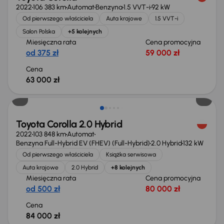
2022
106 383 km
Automat
Benzyna
1.5 VVT-i
92 kW
Od pierwszego właściciela
Auta krajowe
1.5 VVT-i
Salon Polska
+5 kolejnych
Miesięczna rata
Cena promocyjna
od 375 zł
59 000 zł
Cena
63 000 zł
Toyota Corolla 2.0 Hybrid
2022
103 848 km
Automat
Benzyna Full-Hybrid EV (FHEV) (Full-Hybrid)
2.0 Hybrid
132 kW
Od pierwszego właściciela
Książka serwisowa
Auta krajowe
2.0 Hybrid
+8 kolejnych
Miesięczna rata
Cena promocyjna
od 500 zł
80 000 zł
Cena
84 000 zł