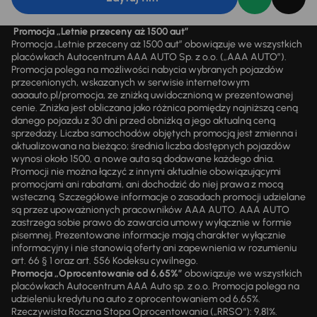
Promocja „Letnie przeceny aż 1500 aut”
Promocja „Letnie przeceny aż 1500 aut” obowiązuje we wszystkich
placówkach Autocentrum AAA AUTO Sp. z o.o. („AAA AUTO”).
Promocja polega na możliwości nabycia wybranych pojazdów
przecenionych, wskazanych w serwisie internetowym
aaaauto.pl/promocja, ze zniżką uwidocznioną w prezentowanej
cenie. Zniżka jest obliczana jako różnica pomiędzy najniższą ceną
danego pojazdu z 30 dni przed obniżką a jego aktualną ceną
sprzedaży. Liczba samochodów objętych promocją jest zmienna i
aktualizowana na bieżąco; średnia liczba dostępnych pojazdów
wynosi około 1500, a nowe auta są dodawane każdego dnia.
Promocji nie można łączyć z innymi aktualnie obowiązującymi
promocjami ani rabatami, ani dochodzić do niej prawa z mocą
wsteczną. Szczegółowe informacje o zasadach promocji udzielane
są przez upoważnionych pracowników AAA AUTO. AAA AUTO
zastrzega sobie prawo do zawarcia umowy wyłącznie w formie
pisemnej. Prezentowane informacje mają charakter wyłącznie
informacyjny i nie stanowią oferty ani zapewnienia w rozumieniu
art. 66 § 1 oraz art. 556 Kodeksu cywilnego.
Promocja „Oprocentowanie od 6,65%”
obowiązuje we wszystkich
placówkach Autocentrum AAA Auto sp. z o.o. Promocja polega na
udzieleniu kredytu na auto z oprocentowaniem od 6,65%.
Rzeczywista Roczna Stopa Oprocentowania („RRSO“): 9,81%.