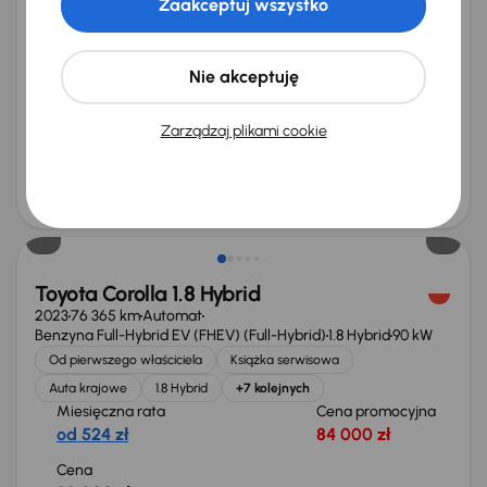
Toyota Corolla
Zaakceptuj wszystko
2022
74 691 km
Automat
Benzyna
1.5 VVT-i
92 kW
Auta krajowe
1.5 VVT-i
Salon Polska
Automat
Nie akceptuję
+3 kolejnych
Miesięczna rata
Cena promocyjna
od 393 zł
62 000 zł
Zarządzaj plikami cookie
Najniższa cena z 30 dni przed
Cena po obniżce
obniżką
66 000 zł
67 000 zł
Możliwość odliczenia VAT
Toyota Corolla 1.8 Hybrid
2023
76 365 km
Automat
Benzyna Full-Hybrid EV (FHEV) (Full-Hybrid)
1.8 Hybrid
90 kW
Od pierwszego właściciela
Książka serwisowa
Auta krajowe
1.8 Hybrid
+7 kolejnych
Miesięczna rata
Cena promocyjna
od 524 zł
84 000 zł
Cena