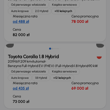
Od pierwszego właściciela
Książka serwisowa
Auta krajowe
2.0 Hybrid
+10 kolejnych
Miesięczna rata
Cena promocyjna
od 488 zł
78 000 zł
Cena
82 000 zł
Świeżo skupione
Toyota Corolla 1.8 Hybrid
2019
169 209 km
Automat
Benzyna Full-Hybrid EV (FHEV) (Full-Hybrid)
1.8 Hybrid
90 kW
Od pierwszego właściciela
Książka serwisowa
Auta krajowe
1.8 Hybrid
+12 kolejnych
Miesięczna rata
Cena promocyjna
od 435 zł
69 000 zł
Cena
73 000 zł
Możliwość odliczenia VAT