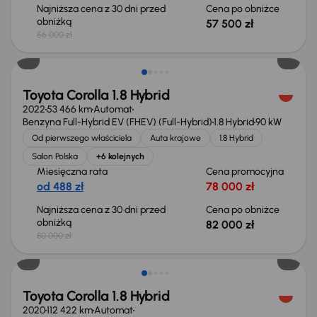
Najniższa cena z 30 dni przed
Cena po obniżce
obniżką
57 500 zł
56 000 zł
Możliwość odliczenia VAT
Toyota Corolla 1.8 Hybrid
2022
53 466 km
Automat
Benzyna Full-Hybrid EV (FHEV) (Full-Hybrid)
1.8 Hybrid
90 kW
Od pierwszego właściciela
Auta krajowe
1.8 Hybrid
Salon Polska
+6 kolejnych
Miesięczna rata
Cena promocyjna
od 488 zł
78 000 zł
Najniższa cena z 30 dni przed
Cena po obniżce
obniżką
82 000 zł
80 000 zł
Toyota Corolla 1.8 Hybrid
2020
112 422 km
Automat