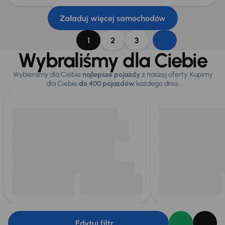
Załaduj więcej samochodów
1
2
3
Wybraliśmy dla Ciebie
Wybieramy dla Ciebie
najlepsze pojazdy
z naszej oferty. Kupimy
dla Ciebie
do 400 pojazdów
każdego dnia.
Edytuj filtr