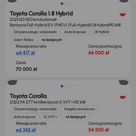
Toyota Corolla 1.8 Hybrid
2021
123 920 km
Automat
Benzyna Full-Hybrid EV (FHEV) (Full-Hybrid)
1.8 Hybrid
90 kW
Od pierwszego właściciela
Auta krajowe
1.8 Hybrid
Salon Polska
+6 kolejnych
Miesięczna rata
Cena promocyjna
od 417 zł
66 000 zł
Cena
70 000 zł
Możliwość odliczenia VAT
Toyota Corolla
2022
114 277 km
Benzyna
1.5 VVT-i
92 kW
Od pierwszego właściciela
Książka serwisowa
Auta krajowe
1.5 VVT-i
+6 kolejnych
Miesięczna rata
Cena promocyjna
od 342 zł
54 500 zł