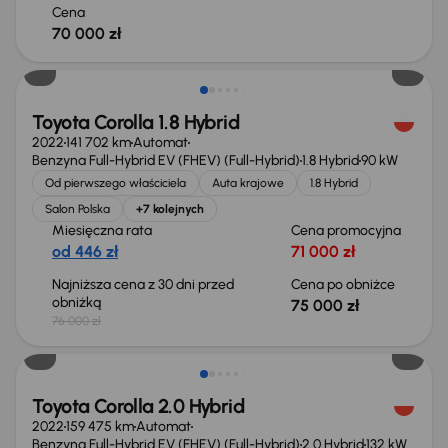
Cena
70 000 zł
Taniej o 1 000 zł
Toyota Corolla 1.8 Hybrid
2022
141 702 km
Automat
Benzyna Full-Hybrid EV (FHEV) (Full-Hybrid)
1.8 Hybrid
90 kW
Od pierwszego właściciela
Auta krajowe
1.8 Hybrid
Salon Polska
+7 kolejnych
Miesięczna rata
Cena promocyjna
od 446 zł
71 000 zł
Najniższa cena z 30 dni przed
Cena po obniżce
obniżką
75 000 zł
76 000 zł
Świeżo skupione
Toyota Corolla 2.0 Hybrid
2022
159 475 km
Automat
Benzyna Full-Hybrid EV (FHEV) (Full-Hybrid)
2.0 Hybrid
132 kW