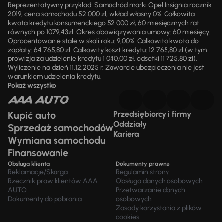
Reprezentatywny przykład: Samochód marki Opel Insignia rocznik
2019, cena samochodu 52 000 zł, wkład własny 0%. Całkowita
kwota kredytu konsumenckiego 52 000 zł, 60 miesięcznych rat
równych po 1079,43zł. Okres obowiązywania umowy: 60 miesięcy.
Oprocentowanie stałe w skali roku: 9,00%. Całkowita kwota do
zapłaty: 64 765,80 zł. Całkowity koszt kredytu: 12 765,80 zł (w tym
prowizja za udzielenie kredytu 1 040,00 zł, odsetki 11 725,80 zł).
Wyliczenie na dzień 11.12.2025 r. Zawarcie ubezpieczenia nie jest
warunkiem udzielenia kredytu.
Pokaż wszystko
Kupić auto
Przedsiębiorcy i firmy
Oddziały
Sprzedaż samochodów
Kariera
Wymiana samochodu
Finansowanie
Obsługa klienta
Dokumenty prawne
Reklamacje/Skarga
Regulamin strony
Rzecznik praw klientów AAA
Obsługa danych osobowych
AUTO
Przetwarzanie danych
Dokumenty do pobrania
osobowych
Zasady korzystania z plików
cookies