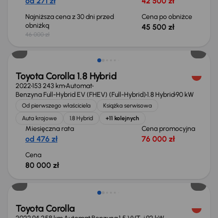
od 271 zł
42 500 zł
Najniższa cena z 30 dni przed
Cena po obniżce
obniżką
45 500 zł
46 000 zł
Możliwość odliczenia VAT
Toyota Corolla 1.8 Hybrid
2022
153 243 km
Automat
Benzyna Full-Hybrid EV (FHEV) (Full-Hybrid)
1.8 Hybrid
90 kW
Od pierwszego właściciela
Książka serwisowa
Auta krajowe
1.8 Hybrid
+11 kolejnych
Miesięczna rata
Cena promocyjna
od 476 zł
76 000 zł
Cena
80 000 zł
Możliwość odliczenia VAT
Toyota Corolla