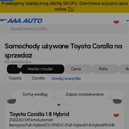
Toyota
Corolla
Anuluj wszystko
Przebijemy każdą inną ofertę SKUPU. Darmowa wycena auta
online
TU
.
Samochody używane Toyota Corolla na
sprzedaż
105 samochodów
2
Marka i model
Cena
Rata
R
Toyota
Corolla
Anuluj wszystko
Świeżo skupione
Sortuj według
Zapisz wyszukiwanie
Toyota Corolla 1.8 Hybrid
2022
50 109 km
Automat
Benzyna Full-Hybrid EV (FHEV) (Full-Hybrid)
1.8 Hybrid
90 kW